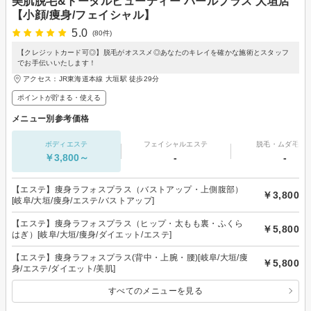
美肌脱毛&トータルビューティー パールプラス 大垣店
【小顔/痩身/フェイシャル】
5.0
(80件)
【クレジットカード可◎】脱毛がオススメ◎あなたのキレイを確かな施術とスタッフ
でお手伝いいたします！
アクセス：JR東海道本線 大垣駅 徒歩29分
ポイントが貯まる・使える
メニュー別参考価格
ボディエステ
フェイシャルエステ
脱毛・ムダ毛処
￥3,800～
-
-
【エステ】痩身ラフォスプラス（バストアップ・上側腹部）
￥3,800
[岐阜/大垣/痩身/エステ/バストアップ]
【エステ】痩身ラフォスプラス（ヒップ・太もも裏・ふくら
￥5,800
はぎ）[岐阜/大垣/痩身/ダイエット/エステ]
【エステ】痩身ラフォスプラス(背中・上腕・腰)[岐阜/大垣/痩
￥5,800
身/エステ/ダイエット/美肌]
すべてのメニューを見る