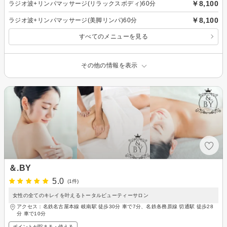
￥8,100
ラジオ波+リンパマッサージ(リラックスボディ)60分
￥8,100
ラジオ波+リンパマッサージ(美脚リンパ)60分
すべてのメニューを見る
その他の情報を表示
＆.BY
5.0
(1件)
女性の全てのキレイを叶えるトータルビューティーサロン
アクセス：名鉄名古屋本線 岐南駅 徒歩30分 車で7分、名鉄各務原線 切通駅 徒歩28
分 車で10分
ポイントが貯まる・使える