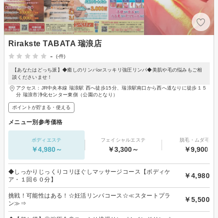
Rirakste TABATA 瑞浪店
-
(-件)
【あなたはどっち派】◆癒しのリンパorスッキリ強圧リンパ◆美肌や毛の悩みもご相
談くださいませ！
アクセス：JR中央本線 瑞浪駅 西へ徒歩15分、瑞浪駅南口から西へ道なりに徒歩１５
分 瑞浪市浄化センター東側（公園のとなり）
ポイントが貯まる・使える
メニュー別参考価格
ボディエステ
フェイシャルエステ
脱毛・ムダ毛処
￥4,980～
￥3,300～
￥9,900～
◆しっかりじっくりコリほぐしマッサージコース【ボディケ
￥4,980
ア・１回６０分】
挑戦！可能性はある！☆妊活リンパコース☆≪スタートプラ
￥5,500
ン≫⇒