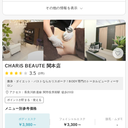
その他の情報を表示
CHARiS BEAUTE 関本店
3.5
(2件)
痩身・ダイエット・バストならカリスボーテ！BODY専門のトータルビューティーサ
ロン
アクセス：長良川鉄道線 関市役所前駅 徒歩20分
ポイントが貯まる・使える
メニュー別参考価格
ボディエステ
フェイシャルエステ
脱毛・ムダ毛処
￥3,980～
￥3,300～
-