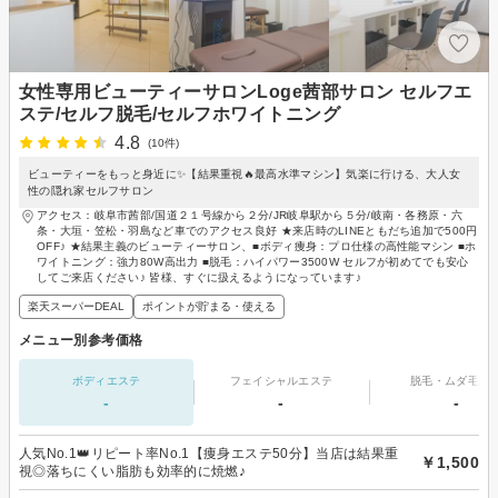
女性専用ビューティーサロンLoge茜部サロン セルフエ
ステ/セルフ脱毛/セルフホワイトニング
4.8
(10件)
ビューティーをもっと身近に✨【結果重視🔥最高水準マシン】気楽に行ける、大人女
性の隠れ家セルフサロン
アクセス：岐阜市茜部/国道２１号線から２分/JR岐阜駅から５分/岐南・各務原・六
条・大垣・笠松・羽島など車でのアクセス良好 ★来店時のLINEともだち追加で500円
OFF♪ ★結果主義のビューティーサロン、■ボディ痩身：プロ仕様の高性能マシン ■ホ
ワイトニング：強力80W高出力 ■脱毛：ハイパワー3500W セルフが初めてでも安心
してご来店ください♪ 皆様、すぐに扱えるようになっています♪
楽天スーパーDEAL
ポイントが貯まる・使える
メニュー別参考価格
ボディエステ
フェイシャルエステ
脱毛・ムダ毛処
-
-
-
人気No.1👑リピート率No.1【痩身エステ50分】当店は結果重
￥1,500
視◎落ちにくい脂肪も効率的に焼燃♪