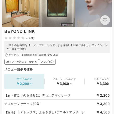
BEYOND L’INK
-
(-件)
【癒しのお時間を♪】【ハーブピーリング・よもぎ蒸し】肌質にあわせたフェイシャル
コースをご提供♪
アクセス：JR東海道本線 大垣駅 徒歩25分
ポイントが貯まる・使える
メンズ歓迎
メニュー別参考価格
ボディエステ
フェイシャルエステ
脱毛・ムダ毛処
￥2,200～
￥3,960～
￥3,300～
￥2,200
【肩・首こりのお悩みに】デコルテマッサージ
￥3,300
デコルテマッサージ30分
￥4,500
【温活】【デトックス】よもぎ蒸し+デコルテマッサージ