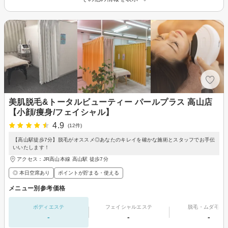
美肌脱毛&トータルビューティー パールプラス 高山店
【小顔/痩身/フェイシャル】
4.9
(12件)
【高山駅徒歩7分】脱毛がオススメ◎あなたのキレイを確かな施術とスタッフでお手伝
いいたします！
アクセス：JR高山本線 高山駅 徒歩7分
◎ 本日空席あり
ポイントが貯まる・使える
メニュー別参考価格
ボディエステ
フェイシャルエステ
脱毛・ムダ毛処
-
-
-