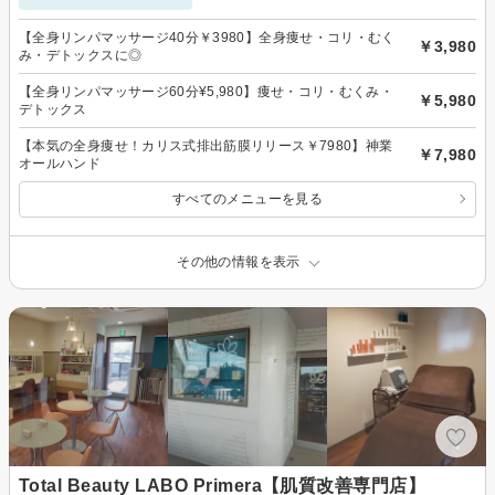
【全身リンパマッサージ40分￥3980】全身痩せ・コリ・むく
￥3,980
み・デトックスに◎
【全身リンパマッサージ60分¥5,980】痩せ・コリ・むくみ・
￥5,980
デトックス
【本気の全身痩せ！カリス式排出筋膜リリース￥7980】神業
￥7,980
オールハンド
すべてのメニューを見る
その他の情報を表示
Total Beauty LABO Primera【肌質改善専門店】