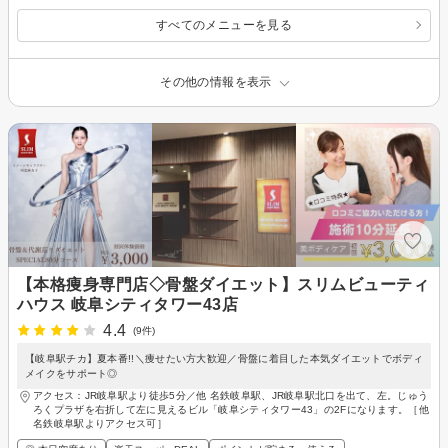
すべてのメニューを見る
その他の情報を表示
【本格痩身専門店◇骨盤ダイエット】スリムビューティ
ハウス 岐阜シティタワー43店
4.4
(9件)
【岐阜駅チカ】夏本番!!＼痩せたい方大歓迎／骨盤に着目した本気ダイエットでボディ
メイクをサポート◎
アクセス：JR岐阜駅より徒歩5分／他 名鉄岐阜駅、JR岐阜駅北口を出て、左。じゅう
ろくプラザを右折して左に見えるビル「岐阜シティタワー43」の2Fになります。［他
名鉄岐阜駅よりアクセス可］