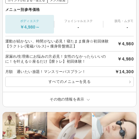
ポイントが貯まる・使える
メンズ歓迎
メニュー別参考価格
ボディエステ
フェイシャルエステ
脱毛・ムダ毛処
￥4,980～
-
-
運動が続かない、時間がない必見！寝たまま痩身☆初回体験
￥4,980
【ラクトレ(電磁パルス)＋痩身骨盤矯正】
尿漏れ/生理痛にお悩みの方必見！女性のなかったらいいの
￥4,980
に！を叶える☆座るだけ【膣トレ】初回体験！
￥14,300
月額 通いたい放題！マンスリーパスプラン！
すべてのメニューを見る
その他の情報を表示