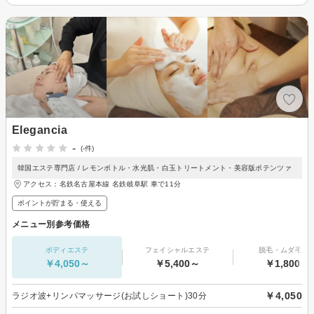
Elegancia
-
(-件)
韓国エステ専門店 / レモンボトル・水光肌・白玉トリートメント・美容版ポテンツァ
アクセス：名鉄名古屋本線 名鉄岐阜駅 車で11分
ポイントが貯まる・使える
メニュー別参考価格
ボディエステ
フェイシャルエステ
脱毛・ムダ毛処
￥4,050～
￥5,400～
￥1,800～
￥4,050
ラジオ波+リンパマッサージ(お試しショート)30分