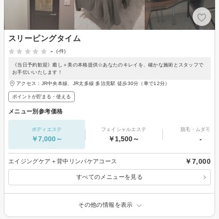
スリーピングタイム
-
(-件)
《当日予約歓迎》癒し＋美の本格提供☆あなたのキレイを、確かな施術とスタッフで
お手伝いいたします！
アクセス：JR中央本線、JR太多線 多治見駅 徒歩30分（車で12分）
ポイントが貯まる・使える
メニュー別参考価格
ボディエステ
フェイシャルエステ
脱毛・ムダ毛処
￥7,000～
￥1,500～
-
￥7,000
エイジングケア＋背中リンパケアコース
すべてのメニューを見る
その他の情報を表示