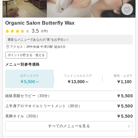
Organic Salon Butterfly Wax
3.5
(1件)
豊富なメニューであなたの“美”をお手伝い♪
アクセス：JR中央線 中津川駅 徒歩3分
ポイントが貯まる・使える
メニュー別参考価格
ボディエステ
フェイシャルエステ
脱毛・ムダ毛処
￥5,500～
￥13,000～
￥1,100～
￥5,500
経絡美眼セラピー（30分）
￥5,500
上半身アロマオイルトリートメント（30分）
￥5,500
美脚オイル（30分）
すべてのメニューを見る