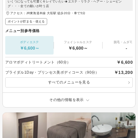
いくつになっても可愛くキレイでいたい★エステ・リラク・ヘアー・シェービン
グ・・・全ての願いが叶う店
アクセス：JR東海道本線 大垣駅 徒歩20分・車で5分
ポイントが貯まる・使える
メニュー別参考価格
ボディエステ
フェイシャルエステ
脱毛・ムダ毛処
￥6,600～
￥6,600～
-
￥6,600
アロマボディトリートメント（60分）
￥13,200
ブライダル1Day・プリンセス美ボディコース（90分）
すべてのメニューを見る
その他の情報を表示