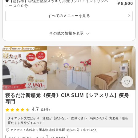
◆【超お得】◎強圧全身スッキリ排泄リンパ！インドリンパ
￥8,800
コース９０分
すべてのメニューを見る
その他の情報を表示
寝るだけ新感覚《痩身》CIA SLIM【シアスリム】痩身
専門
4.7
(18件)
ダイエット失敗ばかり…運動が【続かない、面倒くさい、時間がない】方必見！最新
寝たまま痩身ダイエット！
アクセス：名鉄名古屋本線 名鉄岐阜駅 徒歩30分（車で14分）