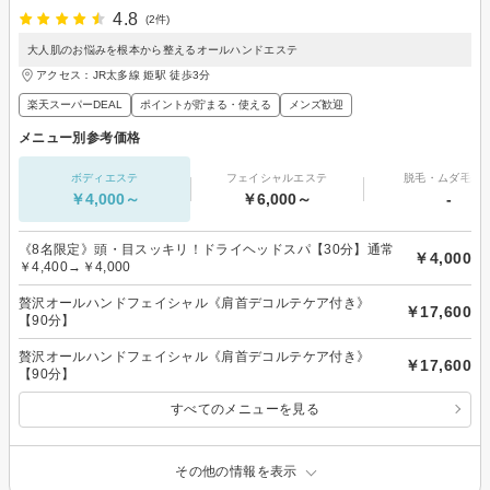
4.8
(2件)
大人肌のお悩みを根本から整えるオールハンドエステ
アクセス：JR太多線 姫駅 徒歩3分
楽天スーパーDEAL
ポイントが貯まる・使える
メンズ歓迎
メニュー別参考価格
ボディエステ
フェイシャルエステ
脱毛・ムダ毛処
￥4,000～
￥6,000～
-
《8名限定》頭・目スッキリ！ドライヘッドスパ【30分】通常
￥4,000
￥4,400→￥4,000
贅沢オールハンドフェイシャル《肩首デコルテケア付き》
￥17,600
【90分】
贅沢オールハンドフェイシャル《肩首デコルテケア付き》
￥17,600
【90分】
すべてのメニューを見る
その他の情報を表示