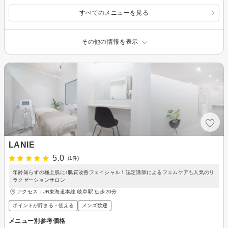
すべてのメニューを見る
その他の情報を表示
LANIE
5.0
(1件)
年齢知らずの極上肌に♪肌質改善フェイシャル！認定講師によるフェムケアも人気のリ
ラクゼーションサロン
アクセス：JR東海道本線 岐阜駅 徒歩20分
ポイントが貯まる・使える
メンズ歓迎
メニュー別参考価格