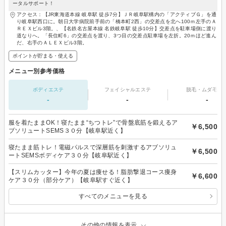
ータルサポート！
アクセス：【JR東海道本線 岐阜駅 徒歩7分】ＪＲ岐阜駅構内の「アクティブＧ」を通
り岐阜駅西口に。朝日大学病院前手前の「橋本町2西」の交差点を北へ100ｍ左手のＡ
ＲＥＸビル3階。、【名鉄名古屋本線 名鉄岐阜駅 徒歩10分】交差点を駐車場側に渡り
道なりへ。「長住町6」の交差点を渡り、3つ目の交差点駐車場を左折。20ｍほど進ん
だ、右手のＡＬＥＸビル3階。
ポイントが貯まる・使える
メニュー別参考価格
ボディエステ
フェイシャルエステ
脱毛・ムダ毛処
-
-
-
服を着たままOK！寝たまま“ちつトレ”で骨盤底筋を鍛えるア
￥6,500
ブソリュートSEMS３０分【岐阜駅近く】
寝たまま筋トレ！電磁パルスで深層筋を刺激するアブソリュ
￥6,500
ートSEMSボディケア３０分【岐阜駅近く】
【スリムカッター】今年の夏は痩せる！脂肪撃退コース痩身
￥6,600
ケア３０分（部分ケア）【岐阜駅すぐ近く】
すべてのメニューを見る
その他の情報を表示