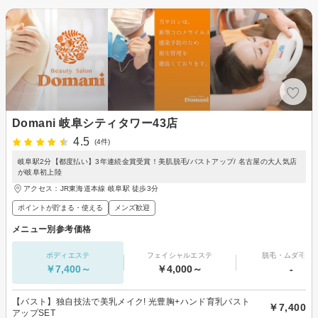
Domani 岐阜シティタワー43店
4.5
(4件)
岐阜駅2分【都度払い】3年連続金賞受賞！美肌脱毛/バストアップ/ 名古屋の大人気店
が岐阜初上陸
アクセス：JR東海道本線 岐阜駅 徒歩3分
ポイントが貯まる・使える
メンズ歓迎
メニュー別参考価格
ボディエステ
フェイシャルエステ
脱毛・ムダ毛処
￥7,400～
￥4,000～
-
【バスト】独自技法で美乳メイク! 光豊胸+ハンド育乳バスト
￥7,400
アップSET