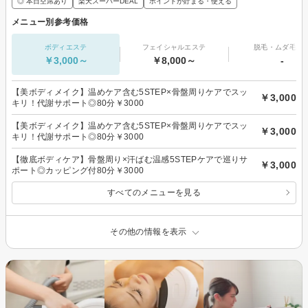
◎ 本日空席あり
楽天スーパーDEAL
ポイントが貯まる・使える
メニュー別参考価格
ボディエステ
フェイシャルエステ
脱毛・ムダ毛処
￥3,000～
￥8,000～
-
【美ボディメイク】温めケア含む5STEP×骨盤周りケアでスッ
￥3,000
キリ！代謝サポート◎80分￥3000
【美ボディメイク】温めケア含む5STEP×骨盤周りケアでスッ
￥3,000
キリ！代謝サポート◎80分￥3000
【徹底ボディケア】骨盤周り×汗ばむ温感5STEPケアで巡りサ
￥3,000
ポート◎カッピング付80分￥3000
すべてのメニューを見る
その他の情報を表示