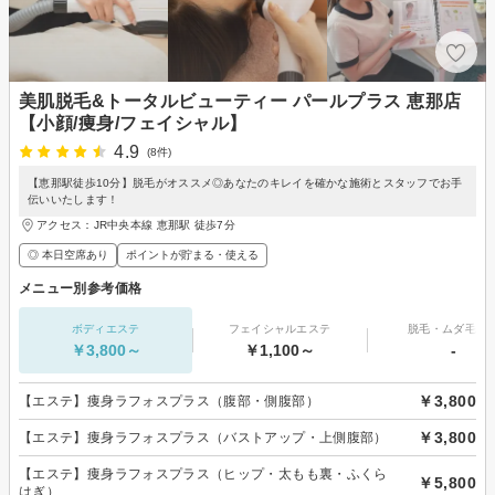
美肌脱毛&トータルビューティー パールプラス 恵那店
【小顔/痩身/フェイシャル】
4.9
(8件)
【恵那駅徒歩10分】脱毛がオススメ◎あなたのキレイを確かな施術とスタッフでお手
伝いいたします！
アクセス：JR中央本線 恵那駅 徒歩7分
◎ 本日空席あり
ポイントが貯まる・使える
メニュー別参考価格
ボディエステ
フェイシャルエステ
脱毛・ムダ毛処
￥3,800～
￥1,100～
-
￥3,800
【エステ】痩身ラフォスプラス（腹部・側腹部）
￥3,800
【エステ】痩身ラフォスプラス（バストアップ・上側腹部）
【エステ】痩身ラフォスプラス（ヒップ・太もも裏・ふくら
￥5,800
はぎ）