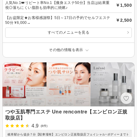
人気No.1👑リピート率No.1【痩身エステ50分】当店は結果重
￥1,500
視◎落ちにくい脂肪も効率的に焼燃♪
【お盆限定★お客様感謝祭】5日～17日の予約でセルフエステ
￥2,500
50分 ¥6,000→
すべてのメニューを見る
その他の情報を表示
つや玉肌専門エステ Une rencontre【エンビロン正規
取扱店】
4.9
(8件)
岐阜駅から徒歩７分【駐車場有】エンビロン正規取扱店フェイシャル~ボディーまでト