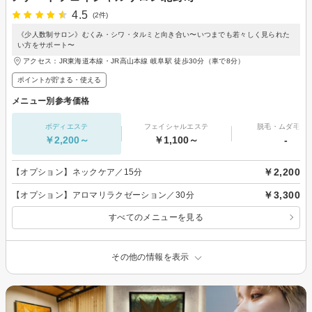
4.5
(2件)
《少人数制サロン》むくみ・シワ・タルミと向き合い〜いつまでも若々しく見られた
い方をサポート〜
アクセス：JR東海道本線・JR高山本線 岐阜駅 徒歩30分（車で8分）
ポイントが貯まる・使える
メニュー別参考価格
ボディエステ
フェイシャルエステ
脱毛・ムダ毛処
￥2,200～
￥1,100～
-
￥2,200
【オプション】ネックケア／15分
￥3,300
【オプション】アロマリラクゼーション／30分
すべてのメニューを見る
その他の情報を表示