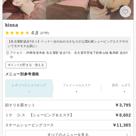
kissa
4.8
(27件)
【名古屋駅徒歩7分☆】ベッド一台のみの小さな小さな隠れ家シェービングエステサロ
ンでモチモチお肌に♪
アクセス：JR東海道本線 名古屋駅 徒歩7分、名古屋市営地下鉄東山線 亀島駅 徒歩5
分
ポイントが貯まる・使える
メニュー別参考価格
レディースシェービング
フェイシャルエステ
脱毛・ムダ毛処
-
-
-
￥3,795
顔そり＆眉カット
￥8,602
ミケ コ-ス 【シェービング＆エステ】
￥11,385
スチームシェービングコース
すべてのメニューを見る