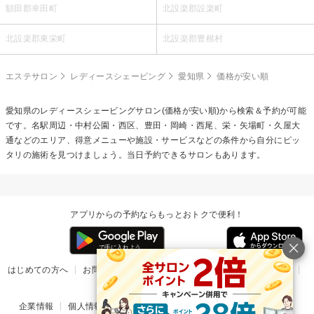
額田郡幸田町
北設楽郡設楽町
北設楽郡東栄町
北設楽郡豊根村
エステサロン
レディースシェービング
愛知県
価格が安い順
愛知県の
レディースシェービング
サロン(価格が安い順)から検索＆予約が可能
です。名駅周辺・中村公園・西区、豊田・岡崎・西尾、栄・矢場町・久屋大
通などのエリア、得意メニューや施設・サービスなどの条件から自分にピッ
タリの施術を見つけましょう。当日予約できるサロンもあります。
アプリからの予約ならもっとおトクで便利！
はじめての方へ
お問い合わせ
ヘルプ
リリース情報
利用規約
掲載ご希望のサロン様
企業情報
個人情報保護方針
楽天のサービス一覧
アプリ一覧