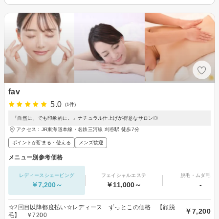
fav
5.0
(1件)
『自然に、でも印象的に。』ナチュラル仕上げが得意なサロン◎
アクセス：JR東海道本線・名鉄三河線 刈谷駅 徒歩7分
ポイントが貯まる・使える
メンズ歓迎
メニュー別参考価格
レディースシェービング
フェイシャルエステ
脱毛・ムダ毛処
￥7,200～
￥11,000～
-
☆2回目以降都度払い☆レディース ずっとこの価格 【顔脱
￥7,200
毛】 ￥7200