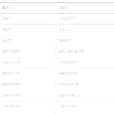
田原市
愛西市
清須市
北名古屋市
弥富市
みよし市
あま市
長久手市
愛知郡東郷町
西春日井郡豊山町
丹羽郡大口町
丹羽郡扶桑町
海部郡大治町
海部郡蟹江町
海部郡飛島村
知多郡阿久比町
知多郡東浦町
知多郡南知多町
知多郡美浜町
知多郡武豊町