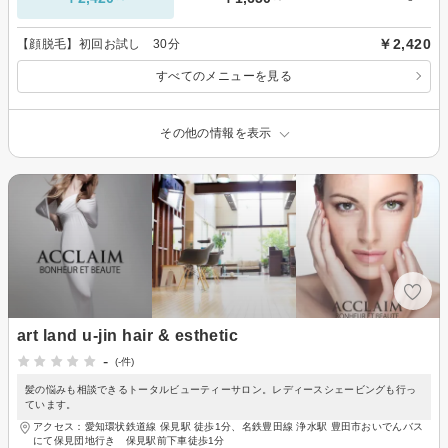
￥2,420
【顔脱毛】初回お試し 30分
すべてのメニューを見る
その他の情報を表示
art land u-jin hair & esthetic
-
(-件)
髪の悩みも相談できるトータルビューティーサロン。レディースシェービングも行っ
ています。
アクセス：愛知環状鉄道線 保見駅 徒歩1分、名鉄豊田線 浄水駅 豊田市おいでんバス
にて保見団地行き 保見駅前下車徒歩1分