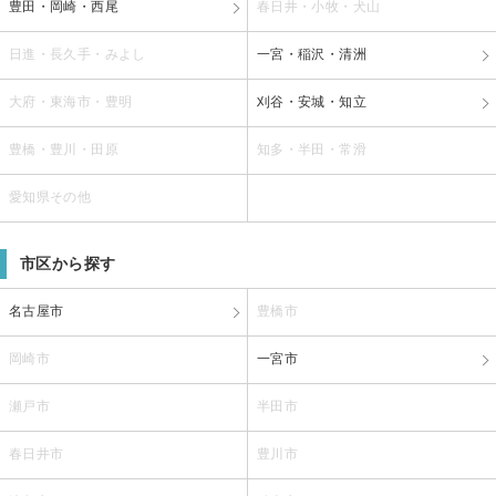
豊田・岡崎・西尾
春日井・小牧・犬山
日進・長久手・みよし
一宮・稲沢・清洲
大府・東海市・豊明
刈谷・安城・知立
豊橋・豊川・田原
知多・半田・常滑
愛知県その他
市区から探す
名古屋市
豊橋市
岡崎市
一宮市
瀬戸市
半田市
春日井市
豊川市