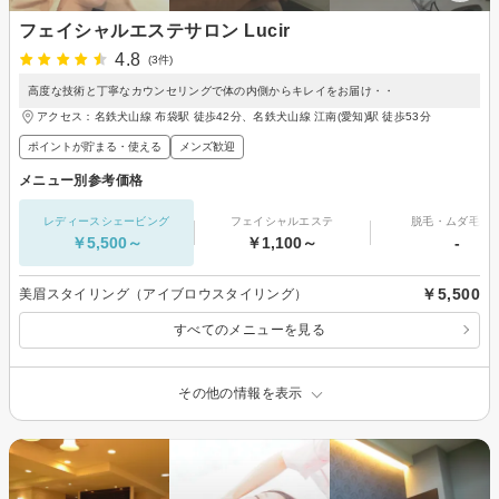
フェイシャルエステサロン Lucir
4.8
(3件)
高度な技術と丁寧なカウンセリングで体の内側からキレイをお届け・・
アクセス：名鉄犬山線 布袋駅 徒歩42分、名鉄犬山線 江南(愛知)駅 徒歩53分
ポイントが貯まる・使える
メンズ歓迎
メニュー別参考価格
レディースシェービング
フェイシャルエステ
脱毛・ムダ毛処
￥5,500～
￥1,100～
-
￥5,500
美眉スタイリング（アイブロウスタイリング）
すべてのメニューを見る
その他の情報を表示