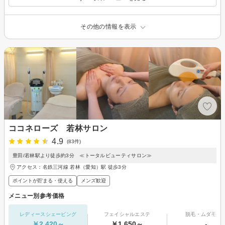
その他の情報を表示
ココネローズ 若林サロン
4.9
(83件)
豊田/若林駅より徒歩約3分 ≪トータルビューティサロン≫
アクセス：名鉄三河線 若林（愛知）駅 徒歩3分
ポイントが貯まる・使える
メンズ歓迎
メニュー別参考価格
レディースシェービング
フェイシャルエステ
脱毛・ムダ毛処
￥2,420～
￥1,650～
-