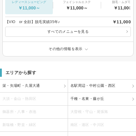
レディースシェービング
フェイシャルエステ
脱毛・ムダ毛処
￥11,000～
￥11,000～
￥11,000～
￥11,000
【VIO or 全顔】脱毛実績35年♪
すべてのメニューを見る
その他の情報を表示
エリアから探す
栄・矢場町・久屋大通
名駅周辺・中村公園・西区
大須・金山・熱田区
千種・名東・藤が丘
御器所・八事・赤池
大曽根・守山・尾張旭
新瑞橋・野並・緑区
南区・港区・中川区