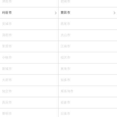
津島市
碧南市
刈谷市
豊田市
安城市
西尾市
蒲郡市
犬山市
常滑市
江南市
小牧市
稲沢市
新城市
東海市
大府市
知多市
知立市
尾張旭市
高浜市
岩倉市
豊明市
日進市