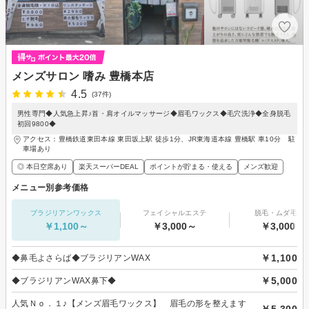
メンズサロン 嗜み 豊橋本店
4.5
(37件)
男性専門◆人気急上昇♪首・肩オイルマッサージ◆眉毛ワックス◆毛穴洗浄◆全身脱毛
初回9800◆
アクセス：豊橋鉄道東田本線 東田坂上駅 徒歩1分、JR東海道本線 豊橋駅 車10分 駐
車場あり
◎ 本日空席あり
楽天スーパーDEAL
ポイントが貯まる・使える
メンズ歓迎
メニュー別参考価格
ブラジリアンワックス
フェイシャルエステ
脱毛・ムダ毛処
￥1,100～
￥3,000～
￥3,000～
￥1,100
◆鼻毛よさらば◆ブラジリアンWAX
￥5,000
◆ブラジリアンWAX鼻下◆
人気Ｎｏ．１♪【メンズ眉毛ワックス】 眉毛の形を整えます
￥5,300