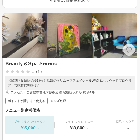
その他の情報を表示
Beauty＆Spa Sereno
-
(-件)
《瑞穂区役所駅徒歩1分♪》話題のマリムーブフェイシャルWAX＆ハリウッドブロウリ
フトで抜群に垢抜け☆
アクセス：名古屋市営地下鉄桜通線 瑞穂区役所駅 徒歩1分
ポイントが貯まる・使える
メンズ歓迎
メニュー別参考価格
ブラジリアンワックス
フェイシャルエステ
脱毛・ムダ毛処
￥5,000～
￥8,800～
-