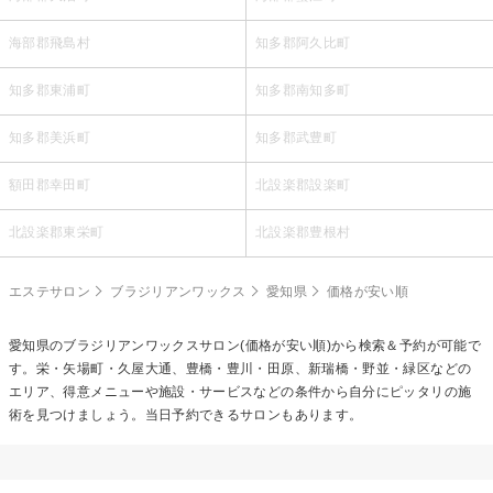
海部郡飛島村
知多郡阿久比町
知多郡東浦町
知多郡南知多町
知多郡美浜町
知多郡武豊町
額田郡幸田町
北設楽郡設楽町
北設楽郡東栄町
北設楽郡豊根村
エステサロン
ブラジリアンワックス
愛知県
価格が安い順
愛知県の
ブラジリアンワックス
サロン(価格が安い順)から検索＆予約が可能で
す。栄・矢場町・久屋大通、豊橋・豊川・田原、新瑞橋・野並・緑区などの
エリア、得意メニューや施設・サービスなどの条件から自分にピッタリの施
術を見つけましょう。当日予約できるサロンもあります。