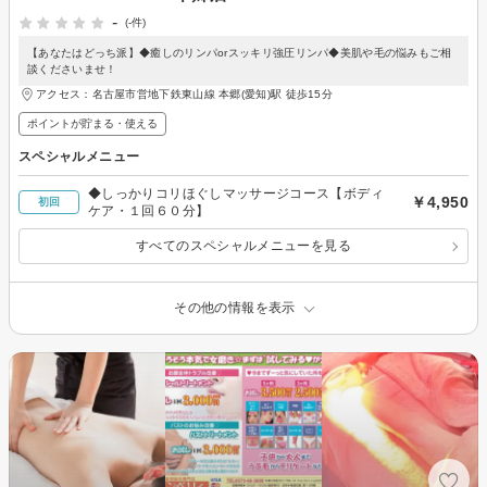
-
(-件)
【あなたはどっち派】◆癒しのリンパorスッキリ強圧リンパ◆美肌や毛の悩みもご相
談くださいませ！
アクセス：名古屋市営地下鉄東山線 本郷(愛知)駅 徒歩15分
ポイントが貯まる・使える
スペシャルメニュー
◆しっかりコリほぐしマッサージコース【ボディ
￥4,950
初回
ケア・１回６０分】
すべてのスペシャルメニューを見る
その他の情報を表示