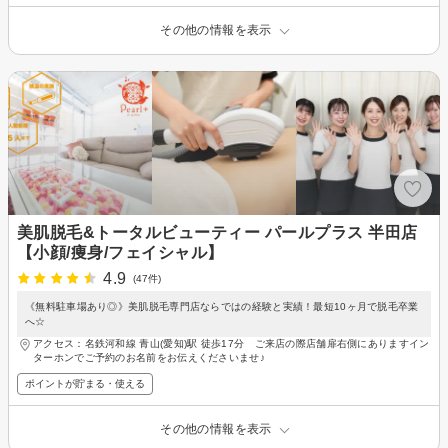
その他の情報を表示
美肌脱毛&トータルビューティー パールプラス 半田店
【小顔/痩身/フェイシャル】
4.9
(47件)
《無料駐車場あり◎》美肌脱毛専門店ならではの経験と実績！最短10ヶ月で脱毛卒業
へ☆
アクセス：名鉄河和線 青山(愛知)駅 徒歩17分 ご来店の際店舗扉右側にありますイン
ターホンでご予約のお名前をお伝えくださいませ♪
ポイントが貯まる・使える
その他の情報を表示