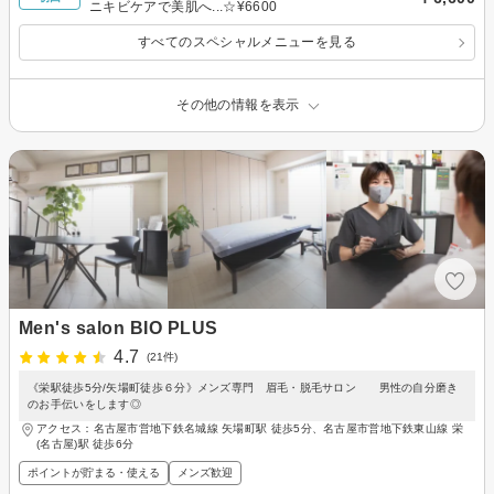
ニキビケアで美肌へ...☆¥6600
すべてのスペシャルメニューを見る
その他の情報を表示
Men's salon BIO PLUS
4.7
(21件)
《栄駅徒歩5分/矢場町徒歩６分》メンズ専門 眉毛・脱毛サロン 男性の自分磨き
のお手伝いをします◎
アクセス：名古屋市営地下鉄名城線 矢場町駅 徒歩5分、名古屋市営地下鉄東山線 栄
(名古屋)駅 徒歩6分
ポイントが貯まる・使える
メンズ歓迎