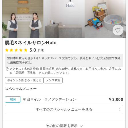
脱毛&ネイルサロンHalo.
5.0
(3件)
豊田本町駅から徒歩1分！キッズスペース完備で安心、脱毛とネイルは完全別室で快適
な施術空間を実現。
アクセス：名鉄常滑線 豊田本町駅 徒歩30秒、改札を出て右手後ろに進み、左手にあ
る「居酒屋 喜界島」さんの隣にございます。
ポイントが貯まる・使える
メンズ歓迎
スペシャルメニュー
￥3,000
初回ネイル ラメグラデーション
初回
すべてのスペシャルメニューを見る
その他の情報を表示