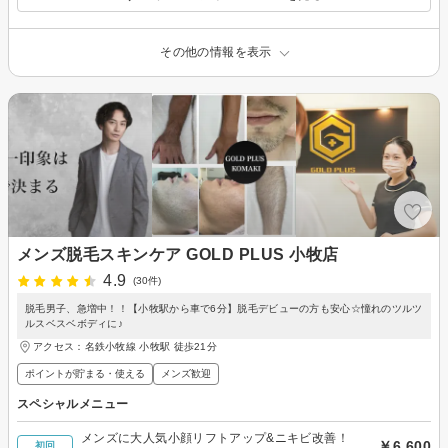
その他の情報を表示
メンズ脱毛スキンケア GOLD PLUS 小牧店
4.9
(30件)
脱毛男子、急増中！！【小牧駅から車で6分】脱毛デビューの方も安心☆憧れのツルツ
ルスベスベボディに♪
アクセス：名鉄小牧線 小牧駅 徒歩21分
ポイントが貯まる・使える
メンズ歓迎
スペシャルメニュー
メンズに大人気小顔リフトアップ&ニキビ改善！
￥6,600
初回