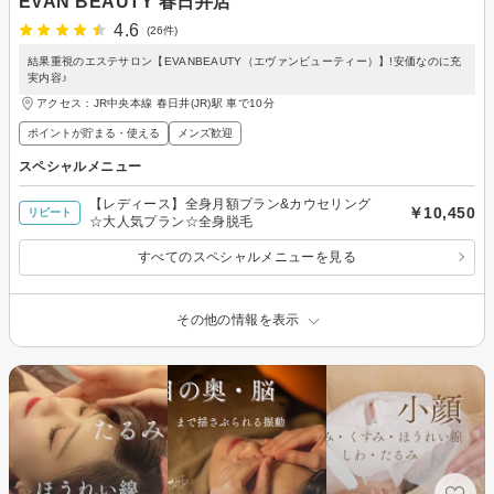
EVAN BEAUTY 春日井店
4.6
(26件)
結果重視のエステサロン【EVANBEAUTY（エヴァンビューティー）】!安価なのに充
実内容♪
アクセス：JR中央本線 春日井(JR)駅 車で10分
ポイントが貯まる・使える
メンズ歓迎
スペシャルメニュー
【レディース】全身月額プラン&カウセリング
￥10,450
リピート
☆大人気プラン☆全身脱毛
すべてのスペシャルメニューを見る
その他の情報を表示