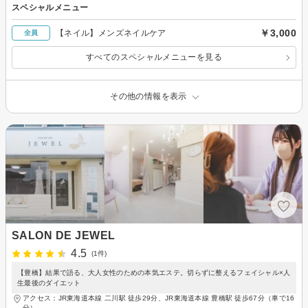
スペシャルメニュー
￥3,000
【ネイル】メンズネイルケア
全員
すべてのスペシャルメニューを見る
その他の情報を表示
SALON DE JEWEL
4.5
(1件)
【豊橋】結果で語る、大人女性のための本気エステ。切らずに整えるフェイシャル×人
生最後のダイエット
アクセス：JR東海道本線 二川駅 徒歩29分、JR東海道本線 豊橋駅 徒歩67分（車で16
分）