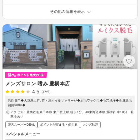
その他の情報を表示
メンズサロン 嗜み 豊橋本店
4.5
(37件)
男性専門◆人気急上昇♪首・肩オイルマッサージ◆眉毛ワックス◆毛穴洗浄◆全身脱毛
初回9800◆
アクセス：豊橋鉄道東田本線 東田坂上駅 徒歩1分、JR東海道本線 豊橋駅 車10分 駐
車場あり
楽天スーパーDEAL
ポイントが貯まる・使える
メンズ歓迎
スペシャルメニュー