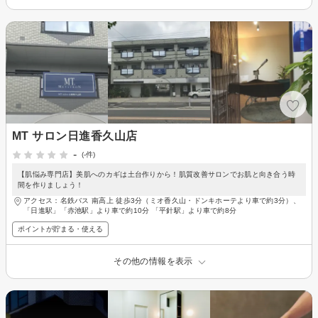
MT サロン日進香久山店
-
(-件)
【肌悩み専門店】美肌へのカギは土台作りから！肌質改善サロンでお肌と向き合う時
間を作りましょう！
アクセス：名鉄バス 南高上 徒歩3分（ミオ香久山・ドンキホーテより車で約3分）、
「日進駅」「赤池駅」より車で約10分 「平針駅」より車で約8分
ポイントが貯まる・使える
その他の情報を表示