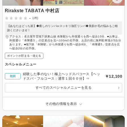
Rirakste TABATA 中村店
-
(-件)
【あなたはどっち派】◆癒しのリンパorスッキリ強圧リンパ◆美肌や毛の悩みもご相
談くださいませ！
アクセス：名古屋市営地下鉄東山線 本陣駅から外堀通りを西へ徒歩10分、■お車は、
外堀通り「本陣通５」の交差点を北へ100mの右手側、お店の前に無料駐車場が3台分
あります。■地下鉄「本陣駅」から外堀通りを西へ徒歩8分、「本陣通5」交差点を北
へ徒歩2分の右手側。
ポイントが貯まる・使える
スペシャルメニュー
経験した事のない！極上ヘッドスパコース【ヘッ
￥12,100
初回
ドスパ・フルコース：通常１回６０分】⇒
すべてのスペシャルメニューを見る
その他の情報を表示