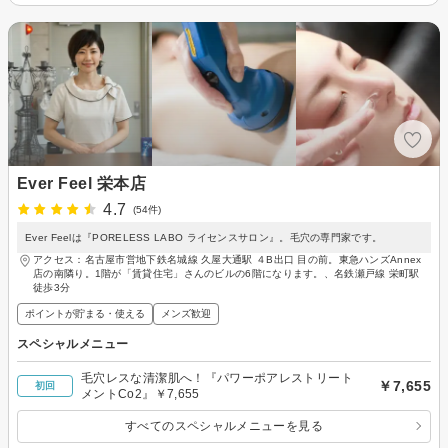
Ever Feel 栄本店
4.7
(54件)
Ever Feelは『PORELESS LABO ライセンスサロン』。毛穴の専門家です。
アクセス：名古屋市営地下鉄名城線 久屋大通駅 ４B出口 目の前。東急ハンズAnnex
店の南隣り。1階が「賃貸住宅」さんのビルの6階になります。、名鉄瀬戸線 栄町駅
徒歩3分
ポイントが貯まる・使える
メンズ歓迎
スペシャルメニュー
毛穴レスな清潔肌へ！『パワーポアレストリート
￥7,655
初回
メントCo2』￥7,655
すべてのスペシャルメニューを見る