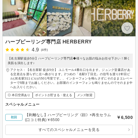
ハーブピーリング専門店 HERBERRY
4.9
(4件)
【名古屋駅徒歩5分】ハーブピーリング専門店◆様々なお肌の悩みお任せ下さい！輝く
美肌を演出します♪
アクセス：【名古屋駅 徒歩5分】 ユニモール4番出口を出ます。ジュンク堂書店があ
る交差点を渡らずに左へ曲がります。2つめの「名駅3丁目北」の信号を渡り2軒目ビ
ル(JE名駅311ビル)の501号室です。、インターフォンを鳴らさずにそのままエレベー
ターで5階までお越しください。お部屋のインターフォンも鳴りませんのでそのまま中
へお入りください。
◎ 本日空席あり
ポイントが貯まる・使える
メンズ歓迎
スペシャルメニュー
【剥離なし】ハーブピーリング《顔》×再生セラム
￥6,500
初回
(口コミ特典)￥6500
すべてのスペシャルメニューを見る