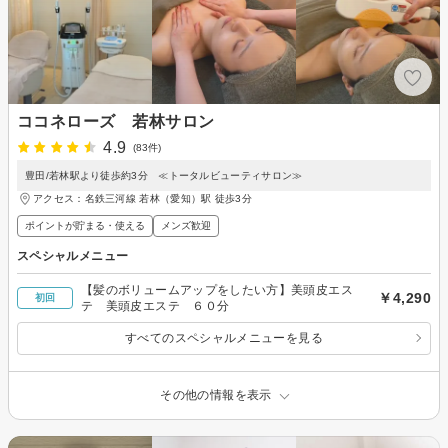
ココネローズ 若林サロン
4.9
(83件)
豊田/若林駅より徒歩約3分 ≪トータルビューティサロン≫
アクセス：名鉄三河線 若林（愛知）駅 徒歩3分
ポイントが貯まる・使える
メンズ歓迎
スペシャルメニュー
【髪のボリュームアップをしたい方】美頭皮エス
￥4,290
初回
テ 美頭皮エステ ６０分
すべてのスペシャルメニューを見る
その他の情報を表示