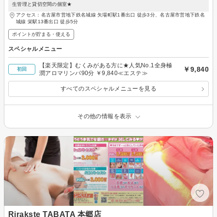
生管理と貸切空間の個室★
アクセス：名古屋市営地下鉄名城線 矢場町駅1番出口 徒歩3分、名古屋市営地下鉄名
城線 栄駅13番出口 徒歩5分
ポイントが貯まる・使える
スペシャルメニュー
【楽天限定】むくみがある方に★人気No.1全身極
￥9,840
初回
潤アロマリンパ90分 ￥9,840≪エステ≫
すべてのスペシャルメニューを見る
その他の情報を表示
Rirakste TABATA 本郷店