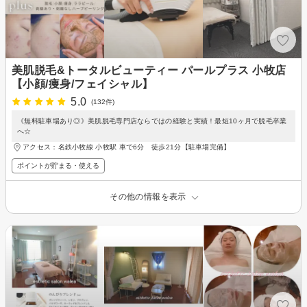
美肌脱毛&トータルビューティー パールプラス 小牧店
【小顔/痩身/フェイシャル】
5.0
(132件)
《無料駐車場あり◎》美肌脱毛専門店ならではの経験と実績！最短10ヶ月で脱毛卒業
へ☆
アクセス：名鉄小牧線 小牧駅 車で6分 徒歩21分【駐車場完備】
ポイントが貯まる・使える
その他の情報を表示