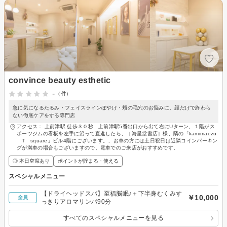
convince beauty esthetic
-
(-件)
急に気になるたるみ・フェイスラインぼやけ・頬の毛穴のお悩みに、顔だけで終わら
ない徹底ケアをする専門店
アクセス： 上前津駅 徒歩３０秒 上前津駅5番出口から出て右にUターン、１階がス
ポーツジムの看板を左手に沿って直進したら、［海星堂書店］様、隣の「kamimaezu
T square」ビル4階にございます。、お車の方には土日祝日は近隣コインパーキン
グが満車の場合もございますので、電車でのご来店がおすすめです。
◎ 本日空席あり
ポイントが貯まる・使える
スペシャルメニュー
【ドライヘッドスパ】至福脳眠♪＋下半身むくみす
￥10,000
全員
っきりアロマリンパ90分
すべてのスペシャルメニューを見る