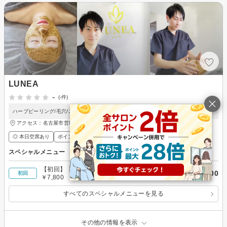
LUNEA
-
(-件)
ハーブピーリング/毛穴/ニキビ/シワ/シミ/東区葵
アクセス：名古屋市営地下鉄東山線 新栄町(愛知)駅 徒歩4分
◎ 本日空席あり
ポイントが貯まる・使える
メンズ歓迎
スペシャルメニュー
【初回】【毛髪ケア促進コース／部分のお悩み】
￥7,800
初回
￥7,800
すべてのスペシャルメニューを見る
その他の情報を表示