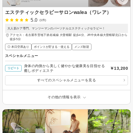
エステティックセラピーサロンwalea（ワレア）
5.0
(1件)
大人肌ケア専門、マンツーマンのパーソナルエステティックセラピー！
アクセス：名古屋市営地下鉄名城線 大曽根駅 徒歩4分、JR中央本線大曽根駅北口から
徒歩5分
◎ 本日空席あり
ポイントが貯まる・使える
メンズ歓迎
スペシャルメニュー
身体の内側から美しく健やかな健康美を目指せる
￥13,200
リピート
癒しボディエステ
すべてのスペシャルメニューを見る
その他の情報を表示