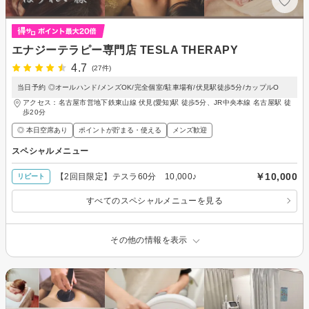
エナジーテラピー専門店 TESLA THERAPY
4.7
(27件)
当日予約 ◎オールハンド/メンズOK/完全個室/駐車場有/伏見駅徒歩5分/カップルO
アクセス：名古屋市営地下鉄東山線 伏見(愛知)駅 徒歩5分、JR中央本線 名古屋駅 徒
歩20分
◎ 本日空席あり
ポイントが貯まる・使える
メンズ歓迎
スペシャルメニュー
￥10,000
【2回目限定】テスラ60分 10,000♪
リピート
すべてのスペシャルメニューを見る
その他の情報を表示