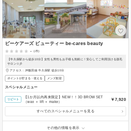
ビーケアーズ ビューティー be-cares beauty
-
(-件)
【牛久保駅から徒歩10分】女性も男性もお子様も気軽に！安心してご利用頂ける脱毛
サロン☆彡
アクセス：JR飯田線 牛久保駅 徒歩10分
ポイントが貯まる・使える
メンズ歓迎
スペシャルメニュー
【1か月以内再来限定】NEW！！3D BROW SET
￥7,920
リピート
（wax ＋ lift ＋ make）
すべてのスペシャルメニューを見る
その他の情報を表示