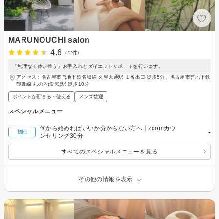
MARUNOUCHI salon
4.6
(22件)
「無理なく体が整う」お手入れとダイエットサポートを行います。
アクセス：名古屋市営地下鉄名城線 久屋大通駅 １番出口 徒歩5分、名古屋市営地下鉄
鶴舞線 丸の内(愛知)駅 徒歩10分
ポイントが貯まる・使える
メンズ歓迎
スペシャルメニュー
何から始めればいいか分からない方へ｜zoomカウ
-
初回
ンセリング30分
すべてのスペシャルメニューを見る
その他の情報を表示