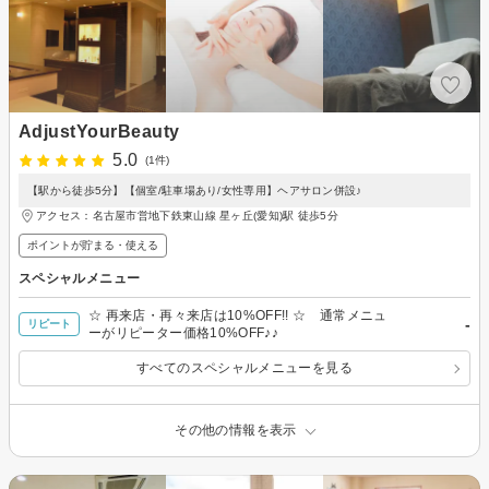
AdjustYourBeauty
5.0
(1件)
【駅から徒歩5分】【個室/駐車場あり/女性専用】ヘアサロン併設♪
アクセス：名古屋市営地下鉄東山線 星ヶ丘(愛知)駅 徒歩5分
ポイントが貯まる・使える
スペシャルメニュー
☆ 再来店・再々来店は10%OFF!! ☆ 通常メニュ
-
リピート
ーがリピーター価格10%OFF♪♪
すべてのスペシャルメニューを見る
その他の情報を表示