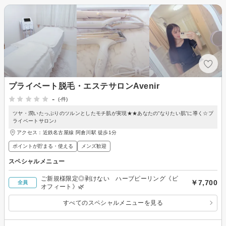
プライベート脱毛・エステサロンAvenir
-
(-件)
ツヤ・潤いたっぷりのツルンとしたモチ肌が実現★★あなたの”なりたい肌”に導く☆プ
ライベートサロン♪
アクセス：近鉄名古屋線 阿倉川駅 徒歩1分
ポイントが貯まる・使える
メンズ歓迎
スペシャルメニュー
ご新規様限定◎剥けない ハーブピーリング《ビ
￥7,700
全員
オフィート》🌿
すべてのスペシャルメニューを見る