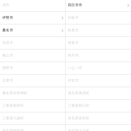
津市
四日市市
伊勢市
松阪市
桑名市
鈴鹿市
名張市
尾鷲市
亀山市
鳥羽市
熊野市
いなべ市
志摩市
伊賀市
桑名郡木曽岬町
員弁郡東員町
三重郡菰野町
三重郡朝日町
三重郡川越町
多気郡多気町
多気郡明和町
多気郡大台町