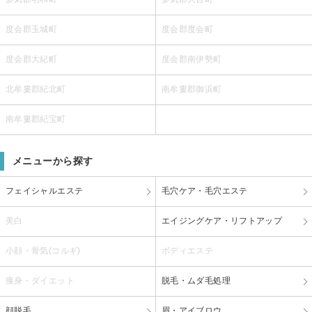
度会郡玉城町
度会郡度会町
度会郡大紀町
度会郡南伊勢町
北牟婁郡紀北町
南牟婁郡御浜町
南牟婁郡紀宝町
メニューから探す
フェイシャルエステ
毛穴ケア・毛穴エステ
美白
エイジングケア・リフトアップ
小顔・骨気(コルギ)
ボディエステ
痩身・ダイエット
脱毛・ムダ毛処理
顔脱毛
眉・アイブロウ