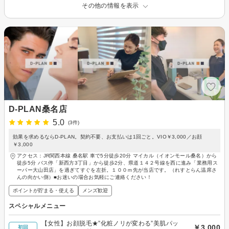
その他の情報を表示
D-PLAN桑名店
5.0
(3件)
効果を求めるならD-PLAN。契約不要、お支払いは1回ごと。VIO￥3,000／お顔
￥3,000
アクセス：JR関西本線 桑名駅 車で5分徒歩20分 マイカル（イオンモール桑名）から
徒歩5分 バス停「新西方3丁目」から徒歩2分、県道１４２号線を西に進み「業務用ス
ーパー大山田店」を過ぎてすぐを左折。１００ｍ先が当店です。（れすとらん温席さ
んの向かい側）■お迷いの場合お気軽にご連絡ください！
ポイントが貯まる・使える
メンズ歓迎
スペシャルメニュー
【女性】お顔脱毛★”化粧ノリが変わる”美肌パッ
￥3,000
初回