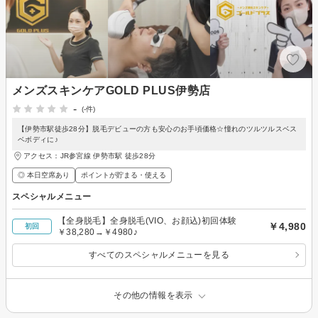
メンズスキンケアGOLD PLUS伊勢店
-
(-件)
【伊勢市駅徒歩28分】脱毛デビューの方も安心のお手頃価格☆憧れのツルツルスベス
ベボディに♪
アクセス：JR参宮線 伊勢市駅 徒歩28分
◎ 本日空席あり
ポイントが貯まる・使える
スペシャルメニュー
【全身脱毛】全身脱毛(VIO、お顔込)初回体験
￥4,980
初回
￥38,280→￥4980♪
すべてのスペシャルメニューを見る
その他の情報を表示