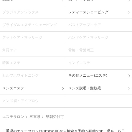
ブラジリアンワックス
レディースシェービング
ブライダルエステ・シェービング
バストアップ・ケア
フットケア・マッサージ
ハンドケア・マッサージ
角質ケア
骨格・骨盤矯正
韓国エステ
インドエステ
セルフホワイトニング
その他メニュー(エステ)
メンズエステ
メンズ脱毛・髭脱毛
メンズ眉・アイブロウ
エステサロン
三重県
早朝受付可
三重県のエステサロン(おすすめ順)から検索＆予約が可能です。桑名、四日