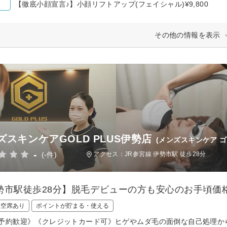
【徹底小顔宣言♪】小顔リフトアップ(フェイシャル)¥9,800
その他の情報を表示
ズスキンケアGOLD PLUS伊勢店
(メンズスキンケア 
-
(-件)
アクセス：JR参宮線 伊勢市駅 徒歩28分
勢市駅徒歩28分】脱毛デビューの方も安心のお手頃価
日空席あり
ポイントが貯まる・使える
予約歓迎》《クレジットカード可》ヒゲやムダ毛の面倒な自己処理か