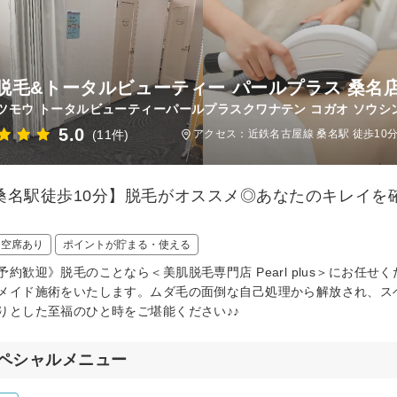
脱毛&トータルビューティー パールプラス 桑名店
ツモウ トータルビューティーパールプラスクワナテン コガオ ソウシン
5.0
(11件)
アクセス：近鉄名古屋線 桑名駅 徒歩10
桑名駅徒歩10分】脱毛がオススメ◎あなたのキレイを
日空席あり
ポイントが貯まる・使える
予約歓迎》脱毛のことなら＜美肌脱毛専門店 Pearl plus＞にお
メイド施術をいたします。ムダ毛の面倒な自己処理から解放され、ス
りとした至福のひと時をご堪能ください♪♪
ペシャルメニュー