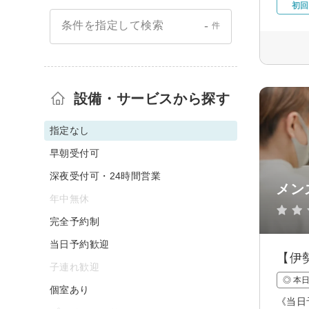
初回
-
条件を指定して検索
件
設備・サービスから探す
指定なし
早朝受付可
深夜受付可・24時間営業
メン
年中無休
完全予約制
当日予約歓迎
【伊
子連れ歓迎
◎ 本
個室あり
《当日