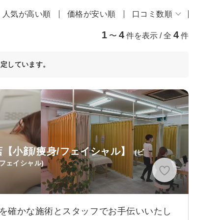
人気が高い順
価格が安い順
口コミ数順
1
4
4
〜
件を表示 / 全
件
決定しています。
【小顔/痩身/フェイシャル】
(ビ
フェイシャル)
イを確かな施術とスタッフでお手伝いいたし