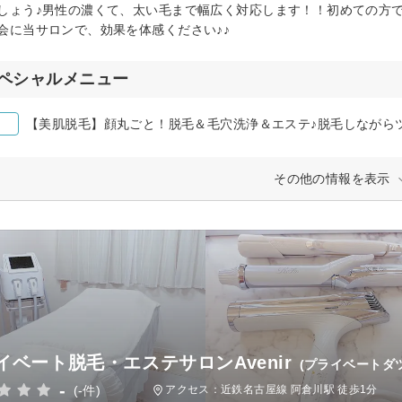
しょう♪男性の濃くて、太い毛まで幅広く対応します！！初めての方
会に当サロンで、効果を体感ください♪♪
ペシャルメニュー
【美肌脱毛】顔丸ごと！脱毛＆毛穴洗浄＆エステ♪脱毛しながら
その他の情報を表示
イベート脱毛・エステサロンAvenir
(プライベートダ
-
(-件)
アクセス：近鉄名古屋線 阿倉川駅 徒歩1分