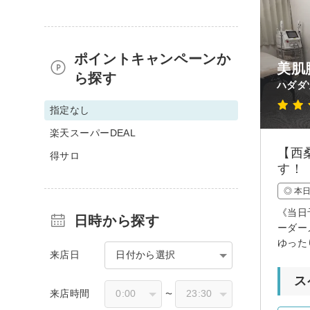
ポイントキャンペーンか
美肌
ら探す
ハダダ
指定なし
楽天スーパーDEAL
【西
得サロ
す！
◎ 本
《当日
日時から探す
ーダー
ゆった
来店日
日付から選択
ス
来店時間
〜