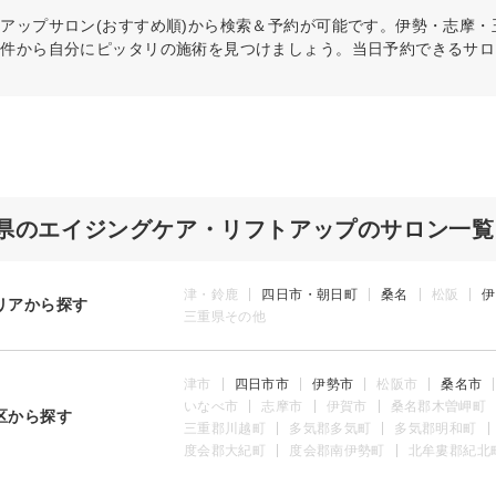
トアップ
サロン(おすすめ順)から検索＆予約が可能です。伊勢・志摩
条件から自分にピッタリの施術を見つけましょう。当日予約できるサロ
県のエイジングケア・リフトアップのサロン一覧
津・鈴鹿
四日市・朝日町
桑名
松阪
伊
リアから探す
三重県その他
津市
四日市市
伊勢市
松阪市
桑名市
いなべ市
志摩市
伊賀市
桑名郡木曽岬町
区から探す
三重郡川越町
多気郡多気町
多気郡明和町
度会郡大紀町
度会郡南伊勢町
北牟婁郡紀北