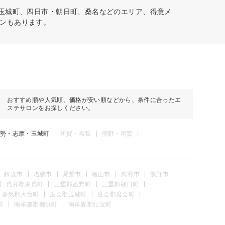
・玉城町、四日市・朝日町、桑名などのエリア、得意メ
ンもあります。
おすすめ順や人気順、価格が安い順などから、条件に合ったエ
ステサロンをお探しください。
勢・志摩・玉城町
伊賀・名張
熊野・尾鷲
鈴鹿市
名張市
尾鷲市
亀山市
鳥羽市
熊野市
員弁郡東員町
三重郡菰野町
三重郡朝日町
多気郡大台町
度会郡玉城町
度会郡度会町
町
南牟婁郡御浜町
南牟婁郡紀宝町