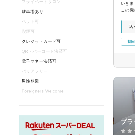
プライベートサロン
いきま
この機
駐車場あり
ペット可
ス
喫煙可
クレジットカード可
初回
QR・バーコード決済可
電子マネー決済可
バリアフリー
男性歓迎
Foreigners Welcome
プラ