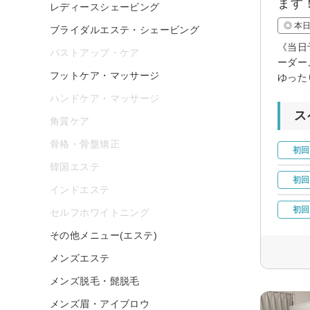
ます
レディースシェービング
◎ 本
ブライダルエステ・シェービング
《当日
バストアップ・ケア
ーダー
フットケア・マッサージ
ゆった
ハンドケア・マッサージ
ス
角質ケア
骨格・骨盤矯正
初回
韓国エステ
初回
インドエステ
初回
セルフホワイトニング
その他メニュー(エステ)
メンズエステ
メンズ脱毛・髭脱毛
メンズ眉・アイブロウ