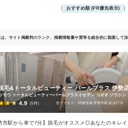
おすすめ順 (PR優先表示)
位は、サイト掲載料のランク、掲載情報量や質等を総合的に勘案して
脱毛&トータルビューティー パールプラス 伊勢店
ツモウ トータルビューティーパールプラスイセテン コガオ ソウシン 
4.9
(5件)
アクセス：JR参宮線 伊勢市駅 徒歩27分
勢市駅から車で7分】脱毛がオススメ◎あなたのキレ