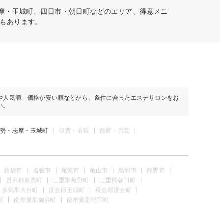
志摩・玉城町、四日市・朝日町などのエリア、得意メニ
もあります。
や人気順、価格が安い順などから、条件に合ったエステサロンをお
い。
勢・志摩・玉城町
伊賀・名張
熊野・尾鷲
鈴鹿市
名張市
尾鷲市
亀山市
鳥羽市
熊野市
員弁郡東員町
三重郡菰野町
三重郡朝日町
多気郡大台町
度会郡玉城町
度会郡度会町
町
南牟婁郡御浜町
南牟婁郡紀宝町