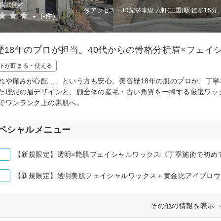
日掲載開始
アクセス：JR紀勢本線 六軒(三重)駅 徒歩1
-
(-件)
歴18年のプロが担当。40代からの骨格分析眉×フェイ
トが貯まる・使える
れや痛みが心配…」という方も安心。美容歴18年の肌のプロが、丁
た理想の眉デザインと、顔全体の産毛・古い角質を一掃する厳選ワッ
でワンランク上の素肌へ。
ペシャルメニュー
【新規限定】透明×艶肌フェイシャルワックス《丁寧施術で初め
その他の情報を表示