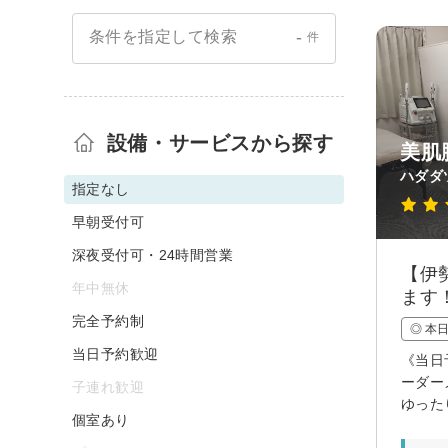
-
条件を指定して検索
件
設備・サービスから探す
美肌
ハダダ
指定なし
早朝受付可
深夜受付可・24時間営業
【伊
年中無休
ます
完全予約制
◎ 本
当日予約歓迎
《当日
ーダー
子連れ歓迎
ゆった
個室あり