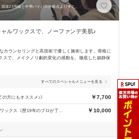
5分、国道23号線と中勢バイパス分岐点よりすぐ。
シャルワックスで、ノーファンデ美肌♪
寧なカウンセリングと高技術で優しく施術します。骨格に
クスで、メイクノリ劇的変化の感動を。徹底した鎮静保
すべてのスペシャルメニューを見る
￥7,700
ての方にもオススメ♪》
￥10,000
【新規限定】透明美肌フェイシャルワックス＋黄金比アイブロウワックス《歴19年のプロが丁寧に施術》