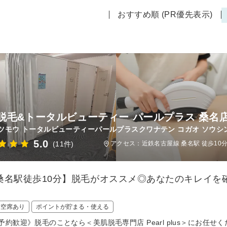
おすすめ順 (PR優先表示)
脱毛&トータルビューティー パールプラス 桑名店
ツモウ トータルビューティーパールプラスクワナテン コガオ ソウシン
5.0
(11件)
アクセス：近鉄名古屋線 桑名駅 徒歩10
桑名駅徒歩10分】脱毛がオススメ◎あなたのキレイを
日空席あり
ポイントが貯まる・使える
予約歓迎》脱毛のことなら＜美肌脱毛専門店 Pearl plus＞にお