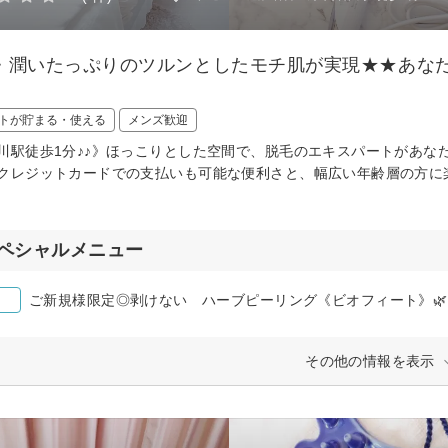
・潤いたっぷりのツルンとしたモチ肌が実現★★あなた
トが貯まる・使える
メンズ歓迎
川駅徒歩1分♪♪》ほっこりとした空間で、脱毛のエキスパートがあな
クレジットカードでの支払いも可能な便利さと、幅広い年齢層の方に
ペシャルメニュー
ご新規様限定◎剥けない ハーブピーリング《ビオフィート》🌿
その他の情報を表示