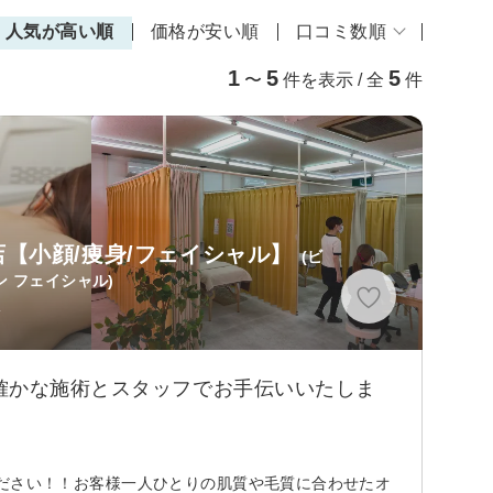
人気が高い順
価格が安い順
口コミ数順
1
5
5
〜
件を表示 / 全
件
【小顔/痩身/フェイシャル】
(ビ
 フェイシャル)
分
確かな施術とスタッフでお手伝いいたしま
任せください！！お客様一人ひとりの肌質や毛質に合わせたオ