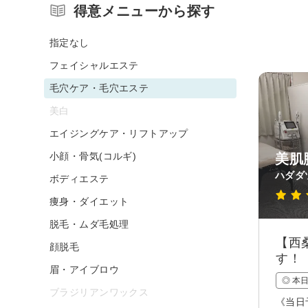
得意メニューから探す
指定なし
フェイシャルエステ
毛穴ケア・毛穴エステ
美白
エイジングケア・リフトアップ
小顔・骨気(コルギ)
美肌
ハダダ
ボディエステ
痩身・ダイエット
脱毛・ムダ毛処理
【西
顔脱毛
す！
眉・アイブロウ
◎ 本
ブラジリアンワックス
《当日