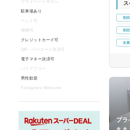
プライベートサロン
ス
駐車場あり
初回
ペット可
喫煙可
初回
クレジットカード可
全員
QR・バーコード決済可
電子マネー決済可
バリアフリー
男性歓迎
Foreigners Welcome
プラ