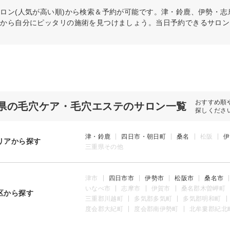
ロン(人気が高い順)から検索＆予約が可能です。津・鈴鹿、伊勢・
件から自分にピッタリの施術を見つけましょう。当日予約できるサロン
おすすめ順
県の毛穴ケア・毛穴エステのサロン一覧
探しくださ
津・鈴鹿
四日市・朝日町
桑名
松阪
伊
リアから探す
三重県その他
津市
四日市市
伊勢市
松阪市
桑名市
いなべ市
志摩市
伊賀市
桑名郡木曽岬町
区から探す
三重郡川越町
多気郡多気町
多気郡明和町
度会郡大紀町
度会郡南伊勢町
北牟婁郡紀北