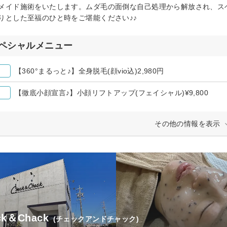
メイド施術をいたします。ムダ毛の面倒な自己処理から解放され、ス
りとした至福のひと時をご堪能ください♪♪
ペシャルメニュー
【360°まるっと♪】全身脱毛(顔vio込)2,980円
【徹底小顔宣言♪】小顔リフトアップ(フェイシャル)¥9,800
その他の情報を表示
ck＆Chack
(チェックアンドチャック)