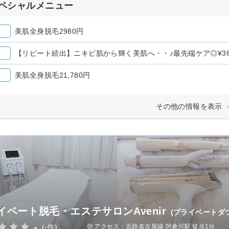
ペシャルメニュー
美肌全身脱毛2980円
【リピート続出】ニキビ肌から輝く美肌へ・・♪最先端ケア◎¥38
美肌全身脱毛21,780円
その他の情報を表示
イベート脱毛・エステサロンAvenir
(プライベートダ
-
(-件)
アクセス：近鉄名古屋線 阿倉川駅 徒歩1分