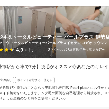
脱毛&トータルビューティー パールプラス 伊勢店
ツモウ トータルビューティーパールプラスイセテン コガオ ソウシン 
4.9
(5件)
アクセス：JR参宮線 伊勢市駅 徒歩27分
勢市駅から車で7分】脱毛がオススメ◎あなたのキレ
！
日空席あり
ポイントが貯まる・使える
予約歓迎》脱毛のことなら＜美肌脱毛専門店 Pearl plus＞にお
メイド施術をいたします。ムダ毛の面倒な自己処理から解放され、ス
りとした至福のひと時をご堪能ください♪♪