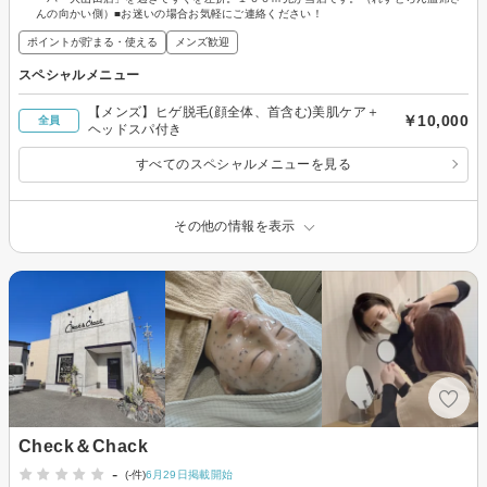
んの向かい側）■お迷いの場合お気軽にご連絡ください！
ポイントが貯まる・使える
メンズ歓迎
スペシャルメニュー
【メンズ】ヒゲ脱毛(顔全体、首含む)美肌ケア＋
￥10,000
全員
ヘッドスパ付き
すべてのスペシャルメニューを見る
その他の情報を表示
Check＆Chack
-
(-件)
6月29日掲載開始