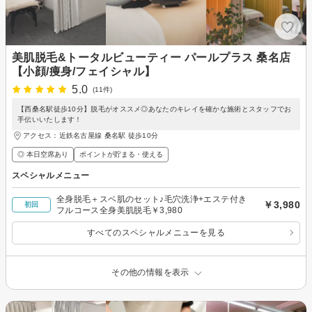
美肌脱毛&トータルビューティー パールプラス 桑名店
【小顔/痩身/フェイシャル】
5.0
(11件)
【西桑名駅徒歩10分】脱毛がオススメ◎あなたのキレイを確かな施術とスタッフでお
手伝いいたします！
アクセス：近鉄名古屋線 桑名駅 徒歩10分
◎ 本日空席あり
ポイントが貯まる・使える
スペシャルメニュー
全身脱毛＋スベ肌のセット♪毛穴洗浄+エステ付き
￥3,980
初回
フルコース全身美肌脱毛￥3,980
すべてのスペシャルメニューを見る
その他の情報を表示