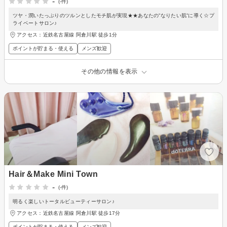
-
(-件)
ツヤ・潤いたっぷりのツルンとしたモチ肌が実現★★あなたの”なりたい肌”に導く☆プ
ライベートサロン♪
アクセス：近鉄名古屋線 阿倉川駅 徒歩1分
ポイントが貯まる・使える
メンズ歓迎
その他の情報を表示
Hair＆Make Mini Town
-
(-件)
明るく楽しいトータルビューティーサロン♪
アクセス：近鉄名古屋線 阿倉川駅 徒歩17分
ポイントが貯まる・使える
メンズ歓迎