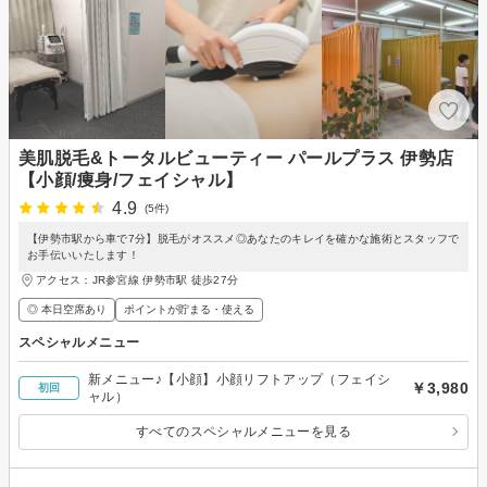
美肌脱毛&トータルビューティー パールプラス 伊勢店
【小顔/痩身/フェイシャル】
4.9
(5件)
【伊勢市駅から車で7分】脱毛がオススメ◎あなたのキレイを確かな施術とスタッフで
お手伝いいたします！
アクセス：JR参宮線 伊勢市駅 徒歩27分
◎ 本日空席あり
ポイントが貯まる・使える
スペシャルメニュー
新メニュー♪【小顔】小顔リフトアップ（フェイシ
￥3,980
初回
ャル）
すべてのスペシャルメニューを見る