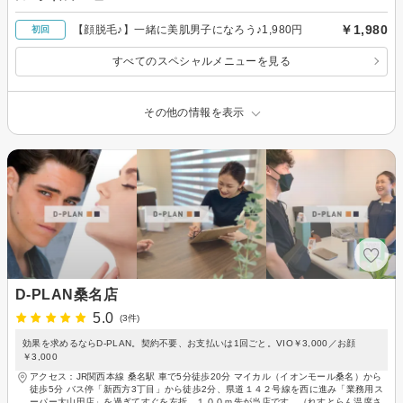
￥1,980
【顔脱毛♪】一緒に美肌男子になろう♪1,980円
初回
すべてのスペシャルメニューを見る
その他の情報を表示
D-PLAN桑名店
5.0
(3件)
効果を求めるならD-PLAN。契約不要、お支払いは1回ごと。VIO￥3,000／お顔
￥3,000
アクセス：JR関西本線 桑名駅 車で5分徒歩20分 マイカル（イオンモール桑名）から
徒歩5分 バス停「新西方3丁目」から徒歩2分、県道１４２号線を西に進み「業務用ス
ーパー大山田店」を過ぎてすぐを左折。１００ｍ先が当店です。（れすとらん温席さ