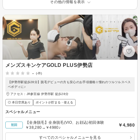
その他の情報を表示
メンズスキンケアGOLD PLUS伊勢店
-
(-件)
【伊勢市駅徒歩28分】脱毛デビューの方も安心のお手頃価格☆憧れのツルツルスベス
ベボディに♪
アクセス：JR参宮線 伊勢市駅 徒歩28分
◎ 本日空席あり
ポイントが貯まる・使える
スペシャルメニュー
【全身脱毛】全身脱毛(VIO、お顔込)初回体験
￥4,980
初回
￥38,280→￥4980♪
すべてのスペシャルメニューを見る