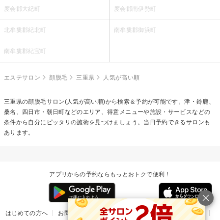
度会郡大紀町
度会郡南伊勢町
北牟婁郡紀北町
南牟婁郡御浜町
南牟婁郡紀宝町
エステサロン
顔脱毛
三重県
人気が高い順
三重県の
顔脱毛
サロン(人気が高い順)から検索＆予約が可能です。津・鈴鹿、
桑名、四日市・朝日町などのエリア、得意メニューや施設・サービスなどの
条件から自分にピッタリの施術を見つけましょう。当日予約できるサロンも
あります。
アプリからの予約ならもっとおトクで便利！
はじめての方へ
お問い合わせ
ヘルプ
リリース情報
利用規約