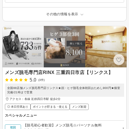
その他の情報を表示
メンズ脱毛専門店RINX 三重四日市店【リンクス】
5.0
(3件)
全国88店舗メンズ脱毛専門店リンクス★顔・ヒゲ脱毛全体初回おためし900円★個室
完備/21時まで営業
アクセス：各線 近鉄四日市駅 徒歩2分
◎ 本日空席あり
ポイントが貯まる・使える
メンズ歓迎
スペシャルメニュー
【脱毛初心者歓迎】メンズ脱毛☆パーソナル無料
-
初回