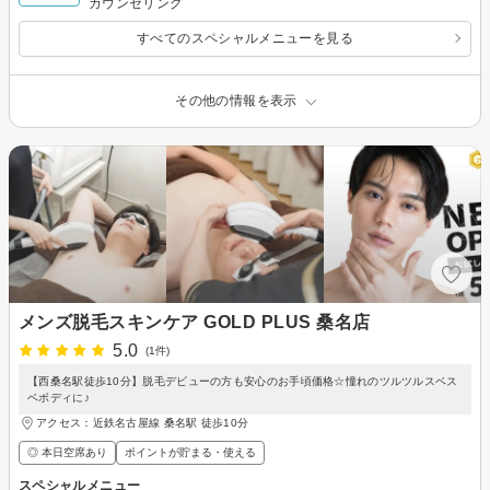
カウンセリング
すべてのスペシャルメニューを見る
その他の情報を表示
メンズ脱毛スキンケア GOLD PLUS 桑名店
5.0
(1件)
【西桑名駅徒歩10分】脱毛デビューの方も安心のお手頃価格☆憧れのツルツルスベス
ベボディに♪
アクセス：近鉄名古屋線 桑名駅 徒歩10分
◎ 本日空席あり
ポイントが貯まる・使える
スペシャルメニュー