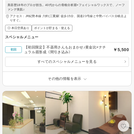
美容歴18年のプロが担当。40代からの骨格分析眉×フェイシャルワックスで、ノーフ
ァンデ美肌♪
アクセス：JR紀勢本線 六軒(三重)駅 徒歩15分、国道23号線と中勢バイパス分岐点よ
りすぐ。
◎ 本日空席あり
ポイントが貯まる・使える
スペシャルメニュー
【初回限定】不器用さんもおまかせ♪黄金比×ナチ
￥5,500
初回
ュラル眉形成《間引き込み》
すべてのスペシャルメニューを見る
その他の情報を表示