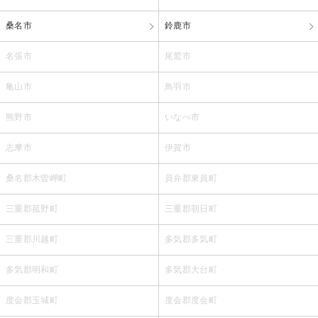
桑名市
鈴鹿市
名張市
尾鷲市
亀山市
鳥羽市
熊野市
いなべ市
志摩市
伊賀市
桑名郡木曽岬町
員弁郡東員町
三重郡菰野町
三重郡朝日町
三重郡川越町
多気郡多気町
多気郡明和町
多気郡大台町
度会郡玉城町
度会郡度会町