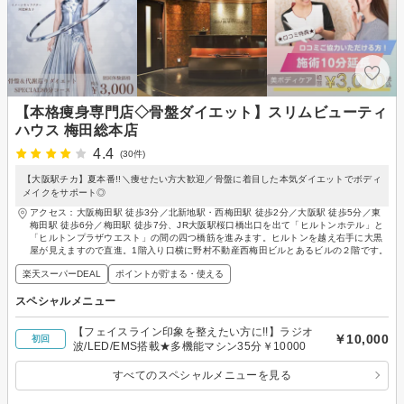
【本格痩身専門店◇骨盤ダイエット】スリムビューティ
ハウス 梅田総本店
4.4
(30件)
【大阪駅チカ】夏本番!!＼痩せたい方大歓迎／骨盤に着目した本気ダイエットでボディ
メイクをサポート◎
アクセス：大阪梅田駅 徒歩3分／北新地駅・西梅田駅 徒歩2分／大阪駅 徒歩5分／東
梅田駅 徒歩6分／梅田駅 徒歩7分、JR大阪駅桜口橋出口を出て「ヒルトンホテル」と
「ヒルトンプラザウエスト」の間の四つ橋筋を進みます。ヒルトンを越え右手に大黒
屋が見えますので直進。1階入り口横に野村不動産西梅田ビルとあるビルの２階です。
楽天スーパーDEAL
ポイントが貯まる・使える
スペシャルメニュー
【フェイスライン印象を整えたい方に!!】ラジオ
￥10,000
初回
波/LED/EMS搭載★多機能マシン35分￥10000
すべてのスペシャルメニューを見る