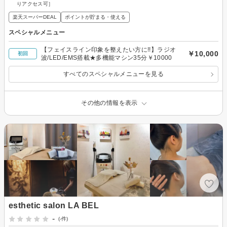
りアクセス可］
楽天スーパーDEAL
ポイントが貯まる・使える
スペシャルメニュー
【フェイスライン印象を整えたい方に!!】ラジオ
￥10,000
初回
波/LED/EMS搭載★多機能マシン35分￥10000
すべてのスペシャルメニューを見る
その他の情報を表示
esthetic salon LA BEL
-
(-件)