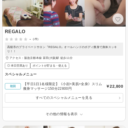
REGALO
-
(-件)
高槻市のプライベートサロン『REGALO』オールハンドのボディ痩身で身体スッキ
リ！！
アクセス：阪急京都本線 富田(大阪)駅 徒歩11分
◎ 本日空席あり
ポイントが貯まる・使える
スペシャルメニュー
【平日1日1名様限定】《小顔+美肌+全身》スリム
￥22,800
初回
痩身マッサージ150分22800円
すべてのスペシャルメニューを見る
その他の情報を表示