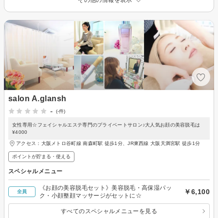
salon A.glansh
-
(-件)
女性専用☆フェイシャルエステ専門のプライベートサロン♪大人気お顔の美容脱毛は
¥4000
アクセス：大阪メトロ谷町線 南森町駅 徒歩1分、JR東西線 大阪天満宮駅 徒歩1分
ポイントが貯まる・使える
スペシャルメニュー
《お顔の美容脱毛セット》美容脱毛・高保湿パッ
￥6,100
全員
ク・小顔整顔マッサージがセットに☆
すべてのスペシャルメニューを見る