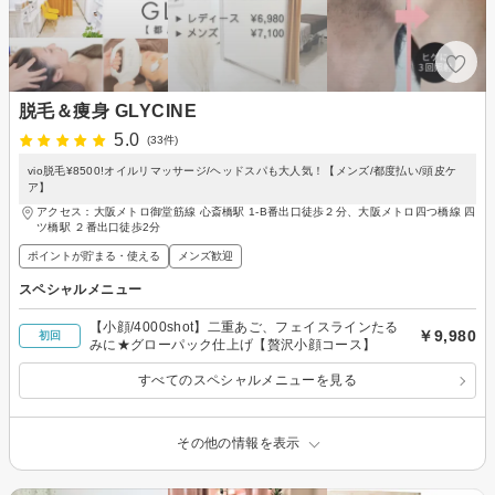
脱毛＆痩身 GLYCINE
5.0
(33件)
vio脱毛¥8500!オイルリマッサージ/ヘッドスパも大人気！【メンズ/都度払い/頭皮ケ
ア】
アクセス：大阪メトロ御堂筋線 心斎橋駅 1-B番出口徒歩２分、大阪メトロ四つ橋線 四
ツ橋駅 ２番出口徒歩2分
ポイントが貯まる・使える
メンズ歓迎
スペシャルメニュー
【小顔/4000shot】二重あご、フェイスラインたる
￥9,980
初回
みに★グローパック仕上げ【贅沢小顔コース】
すべてのスペシャルメニューを見る
その他の情報を表示