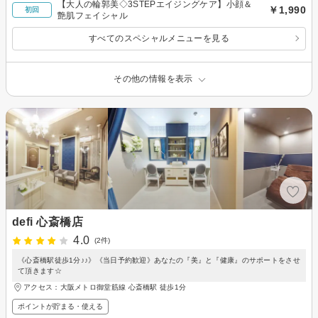
【大人の輪郭美◇3STEPエイジングケア】小顔＆
￥1,990
初回
艶肌フェイシャル
すべてのスペシャルメニューを見る
その他の情報を表示
defi 心斎橋店
4.0
(2件)
《心斎橋駅徒歩1分♪♪》《当日予約歓迎》あなたの『美』と『健康』のサポートをさせ
て頂きます☆
アクセス：大阪メトロ御堂筋線 心斎橋駅 徒歩1分
ポイントが貯まる・使える