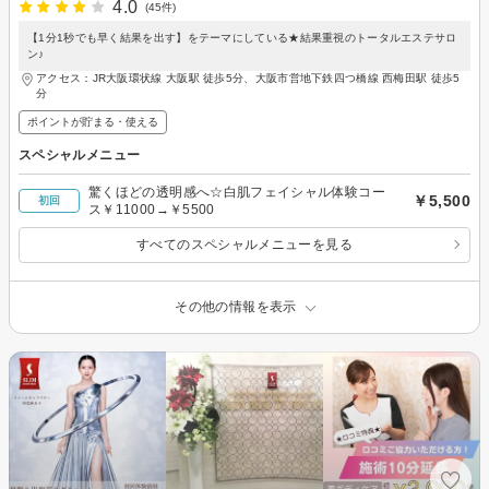
4.0
(45件)
【1分1秒でも早く結果を出す】をテーマにしている★結果重視のトータルエステサロ
ン♪
アクセス：JR大阪環状線 大阪駅 徒歩5分、大阪市営地下鉄四つ橋線 西梅田駅 徒歩5
分
ポイントが貯まる・使える
スペシャルメニュー
驚くほどの透明感へ☆白肌フェイシャル体験コー
￥5,500
初回
ス￥11000→￥5500
すべてのスペシャルメニューを見る
その他の情報を表示