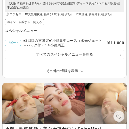
《大阪JR福島駅徒歩2分》当日予約可◎/完全個室/レディース脱毛/メンズも大歓迎/産
毛.白髪に効果◎
アクセス：JR大阪環状線 福島(ＪＲ)駅 徒歩3分、JR東西線 新福島駅 徒歩3分
ポイントが貯まる・使える
スペシャルメニュー
■2回目の方限定■”小顔集中コース（水光ジェット
￥11,000
リピート
＋パック付）” ＃小顔矯正
すべてのスペシャルメニューを見る
その他の情報を表示