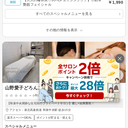
【大人の輪郭美◇3STEPエイジングケア】小顔＆
￥1,990
初回
艶肌フェイシャル
すべてのスペシャルメニューを見る
その他の情報を表示
山野愛子どろんこ美容 TOTAL BEAUTY grand jete
-
(-件)
【和泉中央閑静な住宅街のプライベートサロン】癒し×結果重視！
アクセス：泉北高速鉄道 和泉中央駅 徒歩15分
楽天スーパーDEAL
ポイントが貯まる・使える
スペシャルメニュー