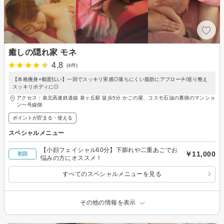
癒しの隠れ家 モネ
4.8
(4件)
【本格痩身×都度払い】一回でスッキリ実感◎落ちにくい脂肪にアプローチ/巡り整え
スッキリボディに◎
アクセス：泉北高速鉄道線 泉ヶ丘駅 徒歩5分 かごの屋、コスモ石油の裏側のマンショ
ン一号線側
ポイントが貯まる・使える
スペシャルメニュー
【小顔フェイシャル60分】下膨れや二重あごでお
￥11,000
初回
悩みの方にオススメ！
すべてのスペシャルメニューを見る
その他の情報を表示