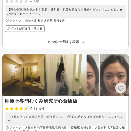
-
(-件)
【完全個室/完全予約制】艶肌・透明感・肌質改善ならお任せください！エンビロン★
小顔矯正★ハーブピール
アクセス：南海本線 和泉大宮駅 徒歩1分
ポイントが貯まる・使える
その他の情報を表示
即痩せ専門むくみ研究所心斎橋店
4.6
(5件)
「小顔メソッド協会認定店 総合第１位」 《変化を感じなければ全額キャッシュバッ
ク》
アクセス：大阪市営地下鉄長堀鶴見緑地線 心斎橋駅 徒歩5分、大阪市営地下鉄四つ橋