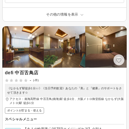
その他の情報を表示
defi 中百舌鳥店
-
(-件)
《なかもず駅徒歩1分♪♪》《当日予約歓迎》あなたの『美』と『健康』のサポートをさ
せて頂きます☆
アクセス：南海高野線 中百舌鳥(南海)駅 徒歩1分、大阪メトロ御堂筋線 なかもず(大阪
メトロ)駅 徒歩1分
ポイントが貯まる・使える
スペシャルメニュー