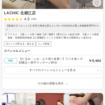
LACHIC 北堀江店
4.9
(7件)
【最後のダイエットに】本気で身体を変えたい30～60代女性が選ぶ本格痩身専門サロ
ン
アクセス：大阪メトロ四つ橋線【四ツ橋駅】3番出口から徒歩30秒、大阪メトロ御堂
筋線、長堀鶴見緑地線【心斎橋駅】クリスタ長堀17番出口南階段より徒歩1分
ポイントが貯まる・使える
メンズ歓迎
スペシャルメニュー
【たるみ・しわ・エラ張り改善！】ラジオ波＋小
￥9,480
初回
顔矯正＋背中マッサージ90分
すべてのスペシャルメニューを見る
その他の情報を表示