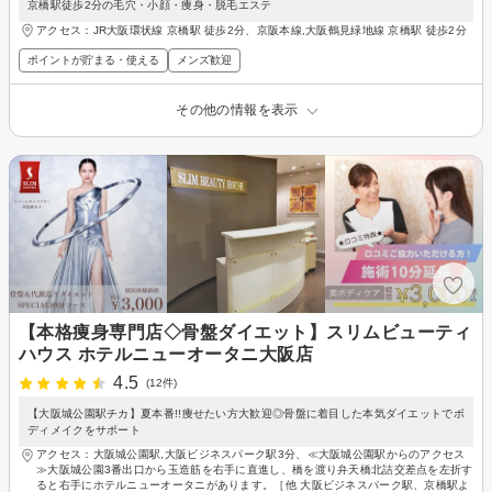
京橋駅徒歩2分の毛穴・小顔・痩身・脱毛エステ
アクセス：JR大阪環状線 京橋駅 徒歩2分、京阪本線,大阪鶴見緑地線 京橋駅 徒歩2分
ポイントが貯まる・使える
メンズ歓迎
その他の情報を表示
【本格痩身専門店◇骨盤ダイエット】スリムビューティ
ハウス ホテルニューオータニ大阪店
4.5
(12件)
【大阪城公園駅チカ】夏本番!!痩せたい方大歓迎◎骨盤に着目した本気ダイエットでボ
ディメイクをサポート
アクセス：大阪城公園駅,大阪ビジネスパーク駅3分、≪大阪城公園駅からのアクセス
≫大阪城公園3番出口から玉造筋を右手に直進し、橋を渡り弁天橋北詰交差点を左折す
ると右手にホテルニューオータニがあります。［他 大阪ビジネスパーク駅、京橋駅よ