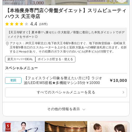
【本格痩身専門店◇骨盤ダイエット】スリムビューティ
ハウス 天王寺店
4.4
(16件)
【天王寺駅すぐ】夏本番!!＼痩せたい方大歓迎／骨盤に着目した本気ダイエットでボデ
ィメイクをサポート◎
アクセス：JR天王寺駅北口,地下鉄天王寺駅9番出口すぐ、地下鉄御堂筋線・谷町線天
王寺駅9番出口のエスカレーターを上がると近鉄大阪あべの橋駅改札前に出ます。右折
するとHoopがあり、その右隣のガラス張りの白いビル(岸本ビル)の5階です。
楽天スーパーDEAL
ポイントが貯まる・使える
スペシャルメニュー
【フェイスライン印象を整えたい方に!!】ラジオ
￥10,000
初回
波/LED/EMS搭載★多機能マシン35分￥10000
すべてのスペシャルメニューを見る
その他の情報を表示