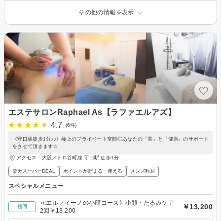
その他の情報を表示
エステサロンRaphael As【ラファエルアズ】
4.7
(6件)
《守口駅徒歩1分♪♪》極上のプライベート空間◎あなたの『美』と『健康』のサポート
をさせて頂きます☆
アクセス：大阪メトロ谷町線 守口駅 徒歩1分
楽天スーパーDEAL
ポイントが貯まる・使える
メンズ歓迎
スペシャルメニュー
≪エルフィーノの小顔コース》小顔・たるみケア
￥13,200
初回
2回￥13,200