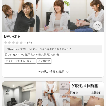
Byu-che
-
(-件)
『Byu-che』で美しいボディーラインを手に入れませんか？
アクセス：JR大阪環状線 京橋(大阪)駅 徒歩2分
ポイントが貯まる・使える
メンズ歓迎
その他の情報を表示