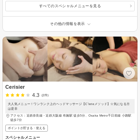
すべてのスペシャルメニューを見る
その他の情報を表示
Cerisier
4.3
(2件)
大人気メニュー！ワンランク上のヘッドマッサージ【C`teteメソッド】☆気になる方
は是非
アクセス：近鉄奈良線・近鉄大阪線 布施駅 徒歩5分、Osaka Metro千日前線 小路駅
徒歩7分
ポイントが貯まる・使える
スペシャルメニュー