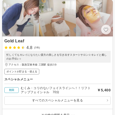
Gold Leaf
4.8
(7件)
忙しくてもキレイになりたい貴方の美しさを引き出すスタートサロン☆キレイと癒し
のお手伝い♪
アクセス：阪急宝塚本線 三国駅 徒歩2分
ポイントが貯まる・使える
スペシャルメニュー
むくみ・コリのないフェイスラインへ！！リフト
￥5,400
初回
アップフェイシャル 70分
すべてのスペシャルメニューを見る
その他の情報を表示