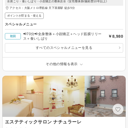
🌼肩こり・食いしばり・小顔矯正の整体店🌼《女性整体師/施術歴10年以上》
アクセス：大阪メトロ堺筋線 天下茶屋駅 徒歩5分
ポイントが貯まる・使える
スペシャルメニュー
📢70分📢全身整体＋小顔矯正＋ヘッド筋膜リリー
￥8,980
初回
ス＋食いしばり
すべてのスペシャルメニューを見る
その他の情報を表示
エステティックサロン ナチュラーレ