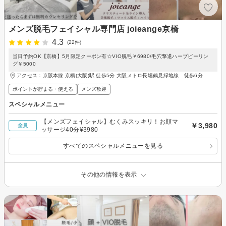
メンズ脱毛フェイシャル専門店 joieange京橋
4.3
(22件)
当日予約OK【京橋】5月限定クーポン有☆VIO脱毛￥6980/毛穴撃退ハーブピーリン
グ￥5000
アクセス：京阪本線 京橋(大阪)駅 徒歩5分 大阪メトロ長堀鶴見緑地線 徒歩6分
ポイントが貯まる・使える
メンズ歓迎
スペシャルメニュー
【メンズフェイシャル】むくみスッキリ！お顔マ
￥3,980
全員
ッサージ40分¥3980
すべてのスペシャルメニューを見る
その他の情報を表示