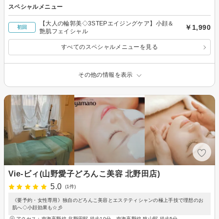
スペシャルメニュー
【大人の輪郭美◇3STEPエイジングケア】小顔＆
￥1,990
初回
艶肌フェイシャル
すべてのスペシャルメニューを見る
その他の情報を表示
Vie-ビィ(山野愛子どろんこ美容 北野田店)
5.0
(1件)
《要予約・女性専用》独自のどろんこ美容とエステティシャンの極上手技で理想のお
肌へ◇小顔効果も☆彡
アクセス：南海高野線 北野田駅 徒歩10分、南海高野線 狭山駅 徒歩5分