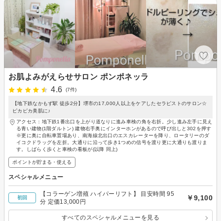
お肌よみがえらせサロン ポンポネッラ
4.6
(7件)
【地下鉄なかもず駅 徒歩2分】堺市の17,000人以上をケアしたセラピストのサロン☆
ピカピカ美肌に♪
アクセス：地下鉄1番出口を上がり道なりに進み車検の角を右折。少し進み左手に見え
る青い建物(1階ダルトン) 建物右手奥にインターホンがあるので呼び出しと302を押す
※更に奥に自転車置場あり、南海線北出口のエスカレーターを降り、ロータリーのダ
イコクドラッグを左折。大通りに沿って歩き1つめの信号を渡り更に大通りも渡りま
す。しばらく歩くと車検の看板が(以降 同上)
ポイントが貯まる・使える
スペシャルメニュー
【コラーゲン増殖 ハイパーリフト】 目安時間 95
￥9,100
初回
分 定価13,000円
すべてのスペシャルメニューを見る