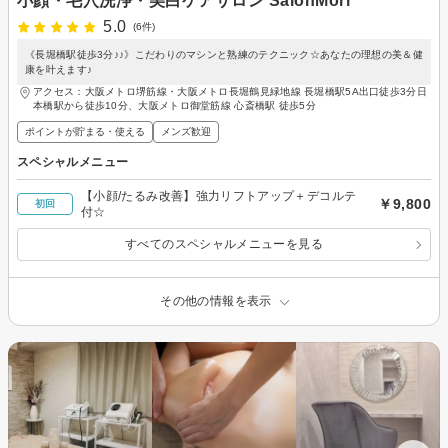
小顔・毛穴洗浄・美白ケアサロン SalonMori
5.0
(6件)
《長堀橋駅徒歩3分♪♪》こだわりのマシンと熟練のテクニック☆あなたの理想の美＆健
康を叶えます♪
アクセス：大阪メトロ堺筋線・大阪メトロ長堀鶴見緑地線 長堀橋駅5A出口徒歩3分日
本橋駅から徒歩10分、大阪メトロ御堂筋線 心斎橋駅 徒歩5分
ポイントが貯まる・使える
メンズ歓迎
スペシャルメニュー
【小顔/たるみ改善】強力リフトアップ＋デコルテ
￥9,800
初回
付☆
すべてのスペシャルメニューを見る
その他の情報を表示