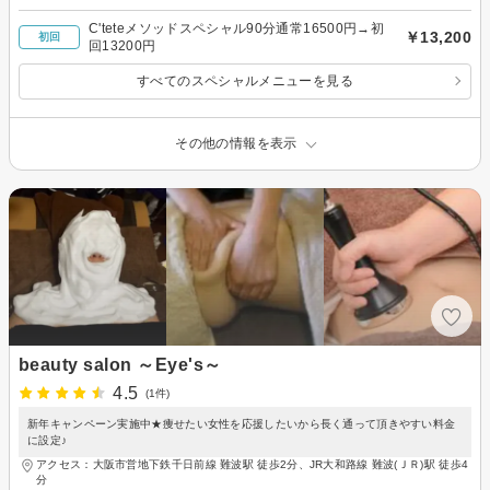
C'teteメソッドスペシャル90分通常16500円→初
￥13,200
初回
回13200円
すべてのスペシャルメニューを見る
その他の情報を表示
beauty salon ～Eye's～
4.5
(1件)
新年キャンペーン実施中★痩せたい女性を応援したいから長く通って頂きやすい料金
に設定♪
アクセス：大阪市営地下鉄千日前線 難波駅 徒歩2分、JR大和路線 難波(ＪＲ)駅 徒歩4
分