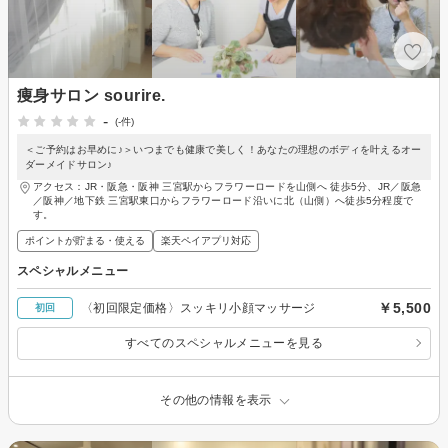
痩身サロン sourire.
-
(-件)
＜ご予約はお早めに♪＞いつまでも健康で美しく！あなたの理想のボディを叶えるオー
ダーメイドサロン♪
アクセス：JR・阪急・阪神 三宮駅からフラワーロードを山側へ 徒歩5分、JR／阪急
／阪神／地下鉄 三宮駅東口からフラワーロード沿いに北（山側）へ徒歩5分程度で
す。
ポイントが貯まる・使える
楽天ペイアプリ対応
スペシャルメニュー
￥5,500
〈初回限定価格〉スッキリ小顔マッサージ
初回
すべてのスペシャルメニューを見る
その他の情報を表示