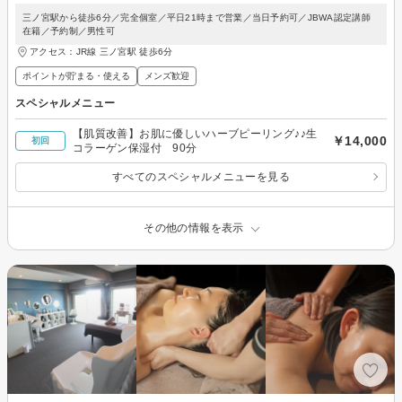
三ノ宮駅から徒歩6分／完全個室／平日21時まで営業／当日予約可／JBWA認定講師
在籍／予約制／男性可
アクセス：JR線 三ノ宮駅 徒歩6分
ポイントが貯まる・使える
メンズ歓迎
スペシャルメニュー
【肌質改善】お肌に優しいハーブピーリング♪♪生
￥14,000
初回
コラーゲン保湿付 90分
すべてのスペシャルメニューを見る
その他の情報を表示