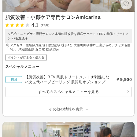
肌質改善・小顔ケア専門サロンAmicarina
4.1
(17件)
＼毛穴・ニキビケア専門サロン／本気の肌改善を徹底サポート！REVI陶肌トリートメ
ント/毛洗洗浄
アクセス：阪急伊丹線 塚口(阪急)駅 徒歩4分 大阪梅田や神戸三宮からのアクセスも便
利♪、JR福知山線 塚口駅 徒歩13分
ポイントが貯まる・使える
スペシャルメニュー
【肌質改善】REVI陶肌トリートメント★剥離しな
￥9,900
初回
い次世代ハーブピーリング 肌質別オプションプレ
ゼント
すべてのスペシャルメニューを見る
その他の情報を表示