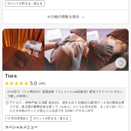
ポイントが貯まる・使える
その他の情報を表示
Tiara
5.0
(5件)
2/14空◎ 《リピ率90%》肌質改善《フェイシャル&顔脱毛》駅近プライベートサロン
で癒しの時間☆
アクセス：JR神戸線 立花駅 徒歩4分、改札を出て左(南出口)駅前デッキ右の階段を降
りて左、真正面の横断歩道を渡って（もみん）というお店を左折。まっすぐ歩いてい
ただき水色のテントが見えたら当店です【AIMヘアサロン2F】
◎ 本日空席あり
ポイントが貯まる・使える
スペシャルメニュー