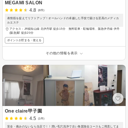
MEGAMI SALON
4.8
(8件)
表情筋を捉えてリフトアップ！オールハンドの卓越した手技で届ける至高のメディカ
ルエステ
アクセス：JR福知山線 北伊丹駅 徒歩15分 無料駐車・駐輪場有、阪急伊丹線 伊丹
(阪急)駅 徒歩20分
ポイントが貯まる・使える
その他の情報を表示
One claire甲子園
4.5
(1件)
安全・痛みのないなら当店で！！潤い毛穴洗浄で古い角質除去コースもご用意してま