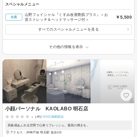
スペシャルメニュー
山野フェイシャル『くすみ改善艶肌プラス』＜お
￥5,500
全員
首ストレッチ＆ヘッドマッサージ付＞
すべてのスペシャルメニューを見る
その他の情報を表示
小顔パーソナル KAOLABO 明石店
-
(-件)
7月9日掲載開始
高級感あふれる空間で心身リフレッシュ。最高の輝きを。
アクセス：JR神戸線 明石駅 徒歩2分