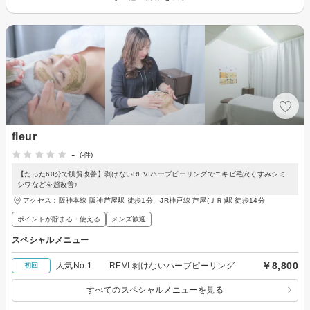
fleur
-
(-件)
【たった60分で肌質改善】剥けないREVIハーブピーリングでニキビ毛穴くすみシミ
シワなどを超改善♪
アクセス：阪神本線 阪神芦屋駅 徒歩1分、JR神戸線 芦屋(ＪＲ)駅 徒歩14分
ポイントが貯まる・使える
メンズ歓迎
スペシャルメニュー
￥8,800
人気No.1 REVI 剥けないハーブピーリング
初回
すべてのスペシャルメニューを見る