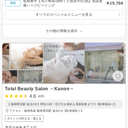
短期集中【毛穴撃退/諦めてた肌荒/凹凸肌】肌質改
￥15,700
初回
善ハーブピーリング
すべてのスペシャルメニューを見る
その他の情報を表示
Total Beauty Salon －Kanon－
4.6
(4件)
【 阪神西宮駅 徒歩2分】即効小顔！毛穴引き締めも美肌効果まで◎【駐車場あり】
アクセス：阪神本線 阪神西宮駅 徒歩2分【駐車場有り】
ポイントが貯まる・使える
スペシャルメニュー