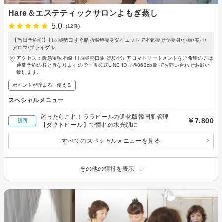
Hare＆エステティックサロンよもぎ蒸し
5.0
(12件)
【当日予約◎】川西能勢口すぐ脂肪燃焼痩身ダイエットで本気痩せ☆痩身/小顔/美肌/
アロマ/ブライダル
アクセス：阪急宝塚本線 川西能勢口駅 徒歩4分 アロマトリートメントをご希望の方は
通常予約の枠と異なりますので一度公式LINE ID→@862zbllk でお問い合わせお願い
致します。
ポイントが貯まる・使える
スペシャルメニュー
迷ったらこれ！ララピールの進化版韓国肌管理
￥7,800
初回
【ダクトピール】で憧れの水光肌に
すべてのスペシャルメニューを見る
その他の情報を表示