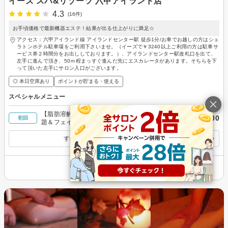
イーズ スパ&リゾーツ 六甲アイランド店
4.3
(16件)
お手頃価格で最新機器エステ！結果が出る仕上がりに満足☆
アクセス：六甲アイランド線 アイランドセンター駅 徒歩1分/お車でお越しの方はシェ
ラトンホテル駐車場をご利用下さいませ。（イーズで￥3240以上ご利用の方は駐車サ
ービス券２時間分をお出ししております。）、アイランドセンター駅改札口を出て、
左手に進んで頂き、50ｍ程まっすぐ進んだ先にエスカレータがあります。そちらを下
って頂いた左手にサロン入口がございます。
◎ 本日空席あり
ポイントが貯まる・使える
スペシャルメニュー
【脂肪溶解×筋肉強化】レモンボトル3ｃｃ打ち放
￥12,100
初回
題＆フェイスビートダンス￥22000→￥12100
すべてのスペシャルメニューを見る
その他の情報を表示