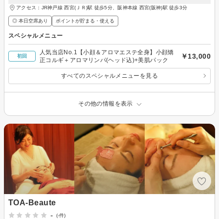
アクセス：JR神戸線 西宮(ＪＲ)駅 徒歩5分、阪神本線 西宮(阪神)駅 徒歩3分
◎ 本日空席あり
ポイントが貯まる・使える
スペシャルメニュー
人気当店No.1【小顔＆アロマエステ全身】小顔矯
￥13,000
初回
正コルギ＋アロマリンパ(ヘッド込)+美肌パック
すべてのスペシャルメニューを見る
その他の情報を表示
TOA‐Beaute
-
(-件)