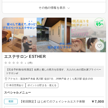
その他の情報を表示
エステサロン ESTHER
-
(-件)
【完全予約制/女性限定】結果と癒しの両方を目指す、大人のための隠れ家プライベー
トサロン🌿
アクセス：阪急神戸本線 夙川駅 徒歩7分、JR神戸線 さくら夙川駅 徒歩15分
◎ 本日空席あり
ポイントが貯まる・使える
スペシャルメニュー
￥7,000
【初回限定】はじめてのフェイシャルエステ体験
初回