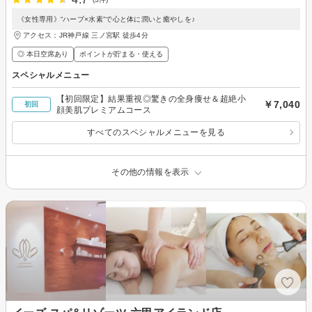
《女性専用》“ハーブ×水素”で心と体に潤いと癒やしを♪
アクセス：JR神戸線 三ノ宮駅 徒歩4分
◎ 本日空席あり
ポイントが貯まる・使える
スペシャルメニュー
【初回限定】結果重視◎驚きの全身痩せ＆超絶小
￥7,040
初回
顔美肌プレミアムコース
すべてのスペシャルメニューを見る
その他の情報を表示