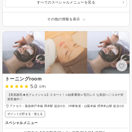
すべてのスペシャルメニューを見る
その他の情報を表示
トーニングroom
5.0
(1件)
【美肌脱毛★光フェイシャル】スタート！≪結果重視≫毛穴レス な美顔へ◇コロナ対
策実施中◇
アクセス：阪急神戸本線 岡本駅 徒歩3分、JR東海道・山陽本線 摂津本山駅 徒歩1分
ポイントが貯まる・使える
スペシャルメニュー