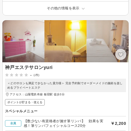
その他の情報を表示
神戸エステサロンyuri
-
(-件)
＜どのサロンも満足できなかった貴方様＞ 完全予約制でオーダーメイドの施術を楽し
めるプライベートエステ
アクセス：山陽電鉄本線 板宿駅 徒歩3分
ポイントが貯まる・使える
スペシャルメニュー
【数少ない有資格者が施す筆リンパ】 効果を実
￥2,200
全員
感！筆リンパフェイシャルコース20分