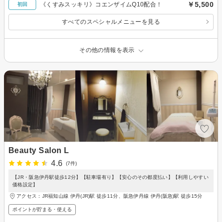
￥5,500
《くすみスッキリ》コエンザイムQ10配合！
初回
すべてのスペシャルメニューを見る
その他の情報を表示
Beauty Salon L
4.6
(7件)
【JR・阪急伊丹駅徒歩12分】【駐車場有り】【安心のその都度払い】【利用しやすい
価格設定】
アクセス：JR福知山線 伊丹(JR)駅 徒歩11分、阪急伊丹線 伊丹(阪急)駅 徒歩15分
ポイントが貯まる・使える