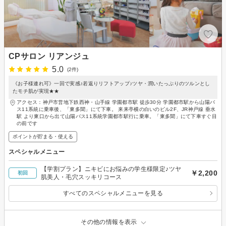
CPサロン リアンジュ
5.0
(2件)
《お子様連れ可》一回で実感♪若返りリフトアップ♪ツヤ・潤いたっぷりのツルンとし
たモチ肌が実現★★
アクセス：神戸市営地下鉄西神・山手線 学園都市駅 徒歩30分 学園都市駅から山陽バ
ス11系統に乗車後、「東多聞」にて下車。 来来亭横の白いのビル2F、JR神戸線 垂水
駅 より東口から出て山陽バス11系統学園都市駅行に乗車。「東多聞」にて下車すぐ目
の前です
ポイントが貯まる・使える
スペシャルメニュー
【学割プラン】ニキビにお悩みの学生様限定♪ツヤ
￥2,200
初回
肌美人・毛穴スッキリコース
すべてのスペシャルメニューを見る
その他の情報を表示