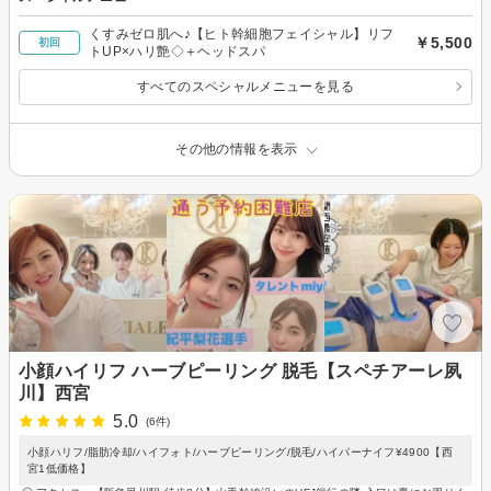
くすみゼロ肌へ♪【ヒト幹細胞フェイシャル】リフ
￥5,500
初回
トUP×ハリ艶◇＋ヘッドスパ
すべてのスペシャルメニューを見る
その他の情報を表示
小顔ハイリフ ハーブピーリング 脱毛【スペチアーレ夙
川】西宮
5.0
(6件)
小顔ハリフ/脂肪冷却/ハイフォト/ハーブピーリング/脱毛/ハイパーナイフ¥4900【西
宮1低価格】