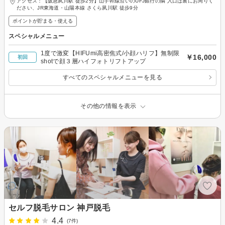
アクセス：【阪急夙川駅 徒歩2分】山手幹線沿いのUFJ銀行の隣 入口は裏にお周りく
ださい、JR東海道・山陽本線 さくら夙川駅 徒歩9分
ポイントが貯まる・使える
スペシャルメニュー
1度で激変【HIFUmi高密焦式/小顔ハリフ】無制限
￥16,000
初回
shotで顔３層ハイフォトリフトアップ
すべてのスペシャルメニューを見る
その他の情報を表示
セルフ脱毛サロン 神戸脱毛
4.4
(7件)