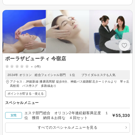
ポーラザビューティ 今宿店
-
(-件)
2024年 オリコン 総合フェイシャル部門 １位 ブライダルエステも人気
アクセス：JR姫新線 播磨高岡駅 徒歩8分、神姫バス姫路駅北ターミナルより 琴ヶ丘
高校前 バス停スグ 多路線あり
ポイントが貯まる・使える
スペシャルメニュー
エステ部門総合 オリコン2年連続顧客満足度 １
￥55,330
女性
位 獲得 納得＆お得な ４回セット
すべてのスペシャルメニューを見る