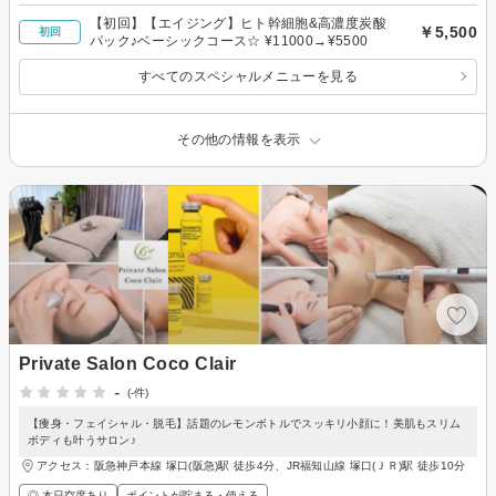
【初回】【エイジング】ヒト幹細胞&高濃度炭酸
￥5,500
初回
パック♪ベーシックコース☆ ¥11000→¥5500
すべてのスペシャルメニューを見る
その他の情報を表示
Private Salon Coco Clair
-
(-件)
【痩身・フェイシャル・脱毛】話題のレモンボトルでスッキリ小顔に！美肌もスリム
ボディも叶うサロン♪
アクセス：阪急神戸本線 塚口(阪急)駅 徒歩4分、JR福知山線 塚口(ＪＲ)駅 徒歩10分
◎ 本日空席あり
ポイントが貯まる・使える