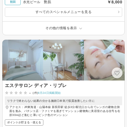
￥8,000
水光ピール 艶肌
初回
すべてのスペシャルメニューを見る
その他の情報を表示
エステサロン ディア・リブレ
-
(-件)
6月24日掲載開始
リラクで終わらない結果の分かる施術◎本気で肌質改善したい方に
アクセス：JR東海道・山陽本線 新長田駅 徒歩3分/駅北口から出てレンガの建物左側
面を進み、パチンコ店・ファミマを過ぎてマンション建物角に美容室のある信号を右
折30mほど進むと薄いピンク色のマンション
ポイントが貯まる・使える