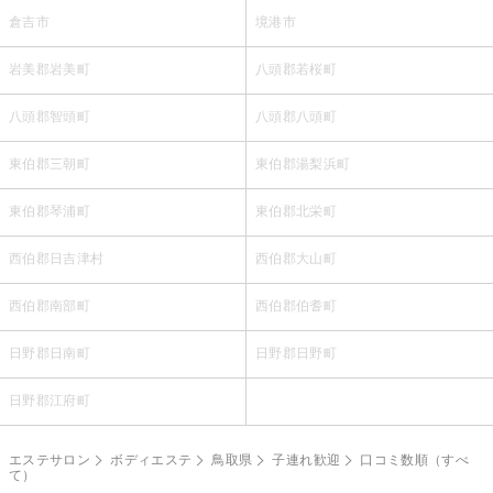
倉吉市
境港市
岩美郡岩美町
八頭郡若桜町
八頭郡智頭町
八頭郡八頭町
東伯郡三朝町
東伯郡湯梨浜町
東伯郡琴浦町
東伯郡北栄町
西伯郡日吉津村
西伯郡大山町
西伯郡南部町
西伯郡伯耆町
日野郡日南町
日野郡日野町
日野郡江府町
エステサロン
ボディエステ
鳥取県
子連れ歓迎
口コミ数順（すべ
て）