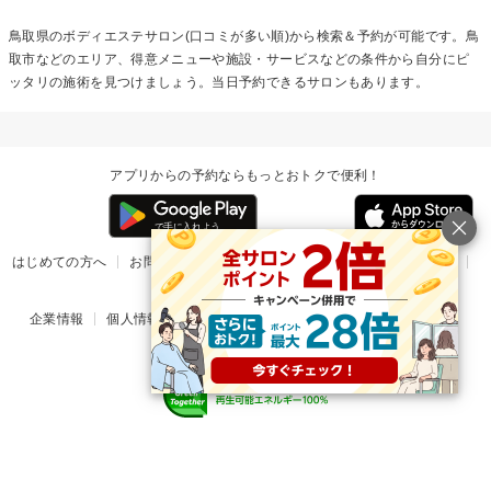
鳥取県の
ボディエステ
サロン(口コミが多い順)から検索＆予約が可能です。鳥
取市などのエリア、得意メニューや施設・サービスなどの条件から自分にピ
ッタリの施術を見つけましょう。当日予約できるサロンもあります。
アプリからの予約ならもっとおトクで便利！
はじめての方へ
お問い合わせ
ヘルプ
リリース情報
利用規約
掲載ご希望のサロン様
企業情報
個人情報保護方針
楽天のサービス一覧
アプリ一覧
© Rakuten Group, Inc.