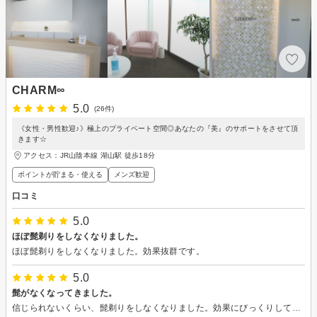
CHARM∞
5.0
(26件)
《女性・男性歓迎♪》極上のプライベート空間◎あなたの『美』のサポートをさせて頂
きます☆
アクセス：JR山陰本線 湖山駅 徒歩18分
ポイントが貯まる・使える
メンズ歓迎
口コミ
5.0
ほぼ髭剃りをしなくなりました。
ほぼ髭剃りをしなくなりました。効果抜群です。
5.0
髭がなくなってきました。
信じられないくらい、髭剃りをしなくなりました。効果にびっくりしています。