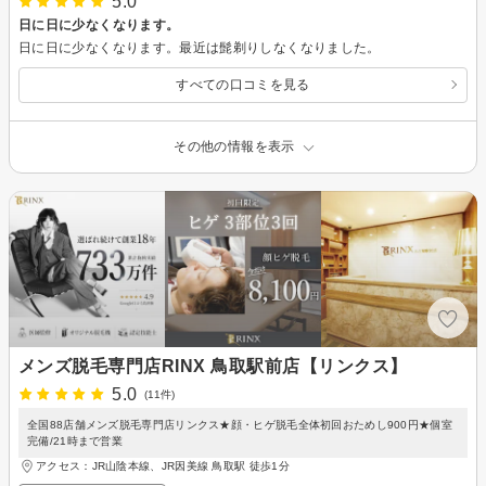
5.0
日に日に少なくなります。
日に日に少なくなります。最近は髭剃りしなくなりました。
すべての口コミを見る
その他の情報を表示
メンズ脱毛専門店RINX 鳥取駅前店【リンクス】
5.0
(11件)
全国88店舗メンズ脱毛専門店リンクス★顔・ヒゲ脱毛全体初回おためし900円★個室
完備/21時まで営業
アクセス：JR山陰本線、JR因美線 鳥取駅 徒歩1分