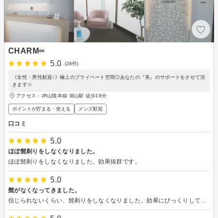
CHARM∞
5.0
(26件)
《女性・男性歓迎♪》極上のプライベート空間◎あなたの『美』のサポートをさせて頂
きます☆
アクセス：JR山陰本線 湖山駅 徒歩18分
ポイントが貯まる・使える
メンズ歓迎
口コミ
5.0
ほぼ髭剃りをしなくなりました。
ほぼ髭剃りをしなくなりました。効果抜群です。
5.0
髭がなくなってきました。
信じられないくらい、髭剃りをしなくなりました。効果にびっくりしています。