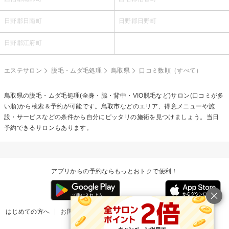
日野郡日南町
日野郡日野町
日野郡江府町
エステサロン
脱毛・ムダ毛処理
鳥取県
口コミ数順（すべて）
鳥取県の
脱毛・ムダ毛処理(全身・脇・背中・VIO脱毛など)
サロン(口コミが多
い順)から検索＆予約が可能です。鳥取市などのエリア、得意メニューや施
設・サービスなどの条件から自分にピッタリの施術を見つけましょう。当日
予約できるサロンもあります。
アプリからの予約ならもっとおトクで便利！
はじめての方へ
お問い合わせ
ヘルプ
リリース情報
利用規約
掲載ご希望のサロン様