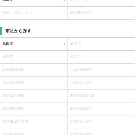
米子・境港・大山
鳥取県その他
市区から探す
鳥取市
米子市
倉吉市
境港市
岩美郡岩美町
八頭郡若桜町
八頭郡智頭町
八頭郡八頭町
東伯郡三朝町
東伯郡湯梨浜町
東伯郡琴浦町
東伯郡北栄町
西伯郡日吉津村
西伯郡大山町
西伯郡南部町
西伯郡伯耆町