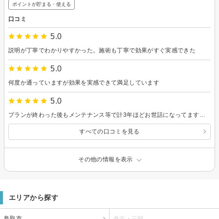
ポイントが貯まる・使える
口コミ
5.0
説明が丁寧でわかりやすかった。施術も丁寧で効果がすぐ実感できた
5.0
何度か通っていますが効果を実感できて満足しています
5.0
プランが終わった後もメンテナンス等で計3年ほどお世話になってます！ いつも丁寧な接客とお店の雰囲気に大満足です。 初めは濃い体毛や青髭に悩まされていましたが、腕の毛はとても細くなって手入れがしやすくなり、足の毛はほとんどなくなりました。ヒゲも今では2〜3日髭剃りしなくても気にならないレベルになっています！同じ悩みでお悩みの方にぜひお勧めしたいです！ 技術も含めて大満足です♪
すべての口コミを見る
その他の情報を表示
エリアから探す
鳥取市
倉吉・三朝