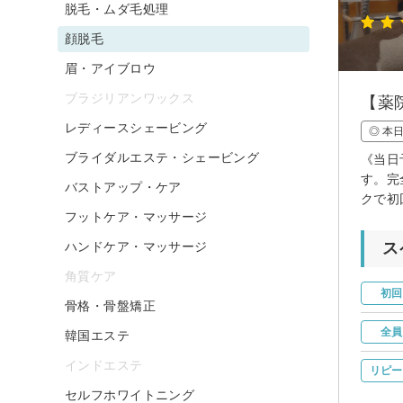
脱毛・ムダ毛処理
顔脱毛
眉・アイブロウ
ブラジリアンワックス
【薬
レディースシェービング
◎ 本
ブライダルエステ・シェービング
《当日
す。完
バストアップ・ケア
クで初
フットケア・マッサージ
ハンドケア・マッサージ
ス
角質ケア
初回
骨格・骨盤矯正
全員
韓国エステ
インドエステ
リピー
セルフホワイトニング