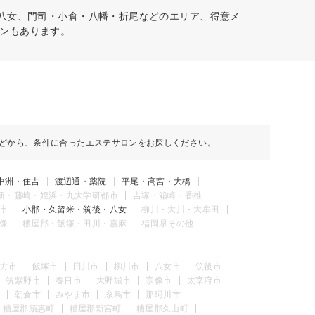
・八女、門司・小倉・八幡・折尾などのエリア、得意メ
ンもあります。
どから、条件に合ったエステサロンをお探しください。
中洲・住吉
渡辺通・薬院
平尾・高宮・大橋
新・藤崎・姪浜・九大学研都市
吉塚・箱崎・香椎
市
小郡・久留米・筑後・八女
柳川・大川・大牟田
像
糟屋郡・飯塚・田川・嘉麻
福岡県その他
方市
飯塚市
田川市
柳川市
八女市
筑後市
筑紫野市
春日市
大野城市
宗像市
太宰府市
朝倉市
みやま市
糸島市
那珂川市
糟屋郡須惠町
糟屋郡新宮町
糟屋郡久山町