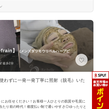
ain】
(メンズダツモウリベルハーブピ
 徒歩2分
を使わずに一発一発丁寧に照射（脱毛）いた
イン＞にお任せください！お客様一人ひとりの肌質や毛質に
当たり前の時代！都度払い制で通いやすさ◎ゆったりと