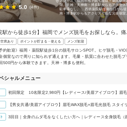
アクセス：福岡市地下鉄七隈線＜薬院駅＞
階。天神・天神南・博多駅からもアクセス
5.0
(4件)
駐車場なし。 、西鉄薬院駅は南出口から徒
南・博多駅からもアクセス可能な完全個室
院駅から徒歩1分】福岡でメンズ脱毛をお探しなら。痛
日空席あり
ポイントが貯まる・使える
メンズ歓迎
予約歓迎》福岡・薬院駅徒歩1分の脱毛サロンSPOT。ヒゲ脱毛・VI
全個室なので周りに知られず通えます。毛量・肌質に合わせた脱毛プラ
回500円から体験できます。天神・博多も便利。
ペシャルメニュー
初回限定 10名限定2,980円【レディース/美眉アイブロウ】眉毛 
【男女共通/美眉アイブロウ】眉毛WAX脱毛×眉毛光脱毛 スタイ
3回目｜全身のムダ毛をなくしたい方へ｜レディース全身脱毛（顔
ト