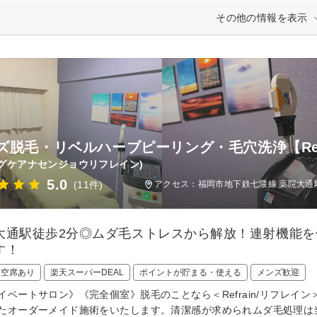
その他の情報を表示
ズ脱毛・リベルハーブピーリング・毛穴洗浄【Refr
グケアナセンジョウリフレイン)
5.0
(11件)
アクセス：福岡市地下鉄七隈線 薬院大通駅
大通駅徒歩2分◎ムダ毛ストレスから解放！連射機能
す！
日空席あり
楽天スーパーDEAL
ポイントが貯まる・使える
メンズ歓迎
イベートサロン》《完全個室》脱毛のことなら＜Refrain/リフレ
たオーダーメイド施術をいたします。清潔感が求められムダ毛処理は