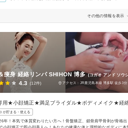
その他の情報を表示
＆痩身 経絡リンパ SHIHON 博多
(コガオ アンド ソウ
4.3
(12件)
アクセス：JR鹿児島本線 博多駅 徒歩3分
専用★小顔矯正★満足ブライダル★ボディメイク★経
トが貯まる・使える
26年！本気で体質変わりたい方へ！骨盤矯正、鎖骨肩甲骨剥が骨格出
で小顔矯正で即小顔美人へ！あなたの健康な体と理想的なボディに本