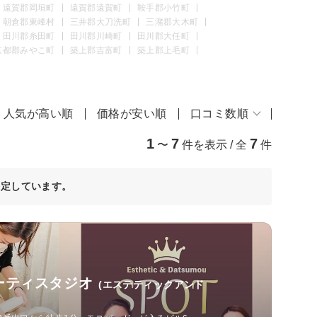
遠賀郡岡垣町
遠賀郡遠賀町
鞍手郡小竹町
朝倉郡東峰村
三井郡大刀洗町
三潴郡大木町
田川郡糸田町
田川郡川崎町
田川郡大任町
京都郡みやこ町
築上郡吉富町
築上郡上毛町
人気が高い順
価格が安い順
口コミ数順
1
7
7
〜
件を表示 / 全
件
決定しています。
ーティスタジオ
(エステティックアンド