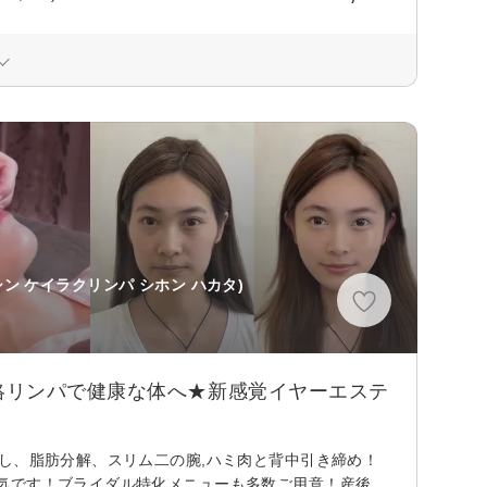
シン ケイラクリンパ シホン ハカタ)
絡リンパで健康な体へ★新感覚イヤーエステ
し、脂肪分解、スリム二の腕,ハミ肉と背中引き締め！
気です！ブライダル特化メニューも多数ご用意！産後、