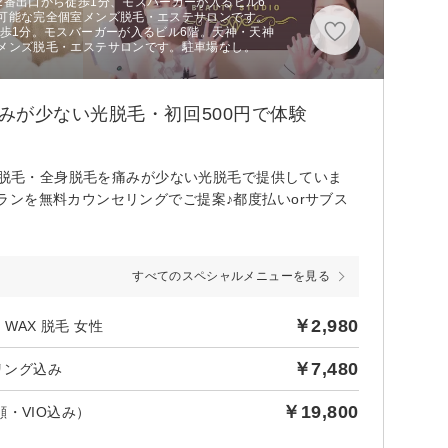
2番出口から徒歩1分、モスバーガーが入るビル6
可能な完全個室メンズ脱毛・エステサロンです。
歩1分。モスバーガーが入るビル6階。天神・天神
メンズ脱毛・エステサロンです。駐車場なし。
みが少ない光脱毛・初回500円で体験
O脱毛・全身脱毛を痛みが少ない光脱毛で提供していま
ンを無料カウンセリングでご提案♪都度払いorサブス
すべてのスペシャルメニューを見る
￥2,980
WAX 脱毛 女性
￥7,480
リング込み
￥19,800
・VIO込み）