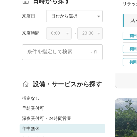
日時から探す
リラッ
来店日
日付から選択
ス
来店時間
〜
初回
初回
-
条件を指定して検索
件
初回
設備・サービスから探す
指定なし
早朝受付可
深夜受付可・24時間営業
年中無休