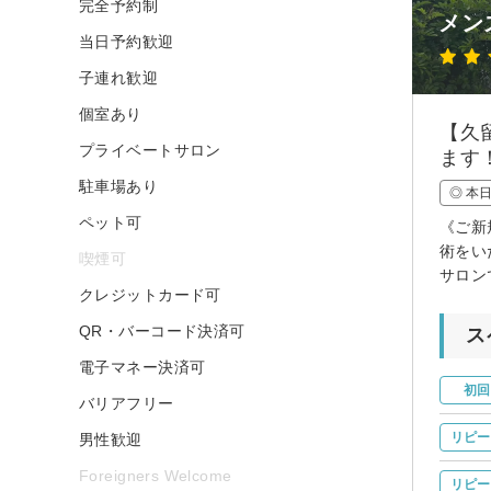
完全予約制
メン
当日予約歓迎
子連れ歓迎
個室あり
【久
プライベートサロン
ます
駐車場あり
◎ 本
ペット可
《ご新
術をい
喫煙可
サロン
クレジットカード可
QR・バーコード決済可
ス
電子マネー決済可
初回
バリアフリー
リピー
男性歓迎
Foreigners Welcome
リピー