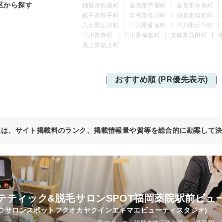
区から探す
糟屋郡粕屋町
遠賀郡芦屋町
遠賀郡水巻町
鞍手郡鞍手町
嘉穂郡桂川町
朝倉郡筑前町
八女郡広川町
田川郡香春町
田川郡添田町
田川郡赤村
田川郡福智町
京都郡苅田町
築上郡築上町
おすすめ順 (PR優先表示)
位は、サイト掲載料のランク、掲載情報量や質等を総合的に勘案して
テティック&脱毛サロンSPOT福岡薬院駅前ビュ
ウサロンスポットフクオカヤクインエキマエビューティスタジオ)