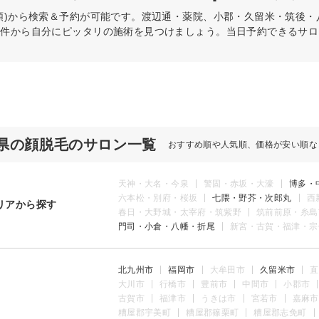
順)から検索＆予約が可能です。渡辺通・薬院、小郡・久留米・筑後
条件から自分にピッタリの施術を見つけましょう。当日予約できるサロ
県の顔脱毛のサロン一覧
おすすめ順や人気順、価格が安い順な
天神・大名・今泉
警固・赤坂・大濠
博多・
六本松・別府・桜坂
七隈・野芥・次郎丸
西
リアから探す
春日・大野城・太宰府・筑紫野
筑前前原・糸島
門司・小倉・八幡・折尾
新宮・古賀・福津・宗
北九州市
福岡市
大牟田市
久留米市
直
大川市
行橋市
豊前市
中間市
小郡市
古賀市
福津市
うきは市
宮若市
嘉麻市
糟屋郡宇美町
糟屋郡篠栗町
糟屋郡志免町