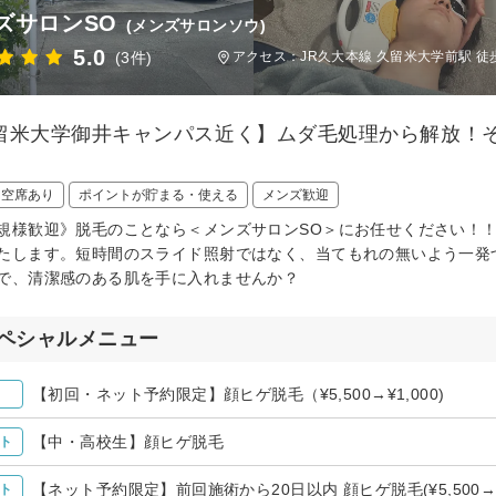
ズサロンSO
(メンズサロンソウ)
5.0
(3件)
アクセス：JR久大本線 久留米大学前駅 徒
留米大学御井キャンパス近く】ムダ毛処理から解放！
！
日空席あり
ポイントが貯まる・使える
メンズ歓迎
規様歓迎》脱毛のことなら＜メンズサロンSO＞にお任せください！
たします。短時間のスライド照射ではなく、当てもれの無いよう一発
で、清潔感のある肌を手に入れませんか？
ペシャルメニュー
【初回・ネット予約限定】顔ヒゲ脱毛（¥5,500→¥1,000)
【中・高校生】顔ヒゲ脱毛
ト
【ネット予約限定】前回施術から20日以内 顔ヒゲ脱毛(¥5,500→¥3
ト