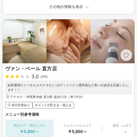
その他の情報を表示
ヴァン・ベール 直方店
3.0
(1件)
結果重視のトータルエステサロン♪ボディメイク☆透明肌など美への追及を応援いたし
ます！！
アクセス：JR筑豊本線 直方駅 徒歩21分（車で6分）
◎ 本日空席あり
ポイントが貯まる・使える
メニュー別参考価格
毛穴ケア・毛穴エステ
フェイシャルエステ
脱毛・ムダ毛処
￥5,800～
￥5,800～
-