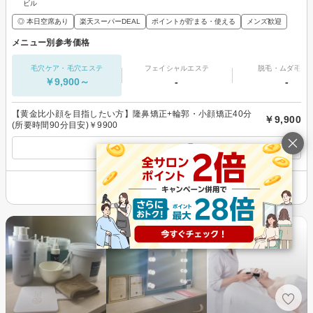
ビル
◎ 本日空席あり
楽天スーパーDEAL
ポイントが貯まる・使える
メンズ歓迎
メニュー別参考価格
毛穴ケア・毛穴エステ
フェイシャルエステ
脱毛・ムダ毛処
￥9,900～
-
-
【黄金比小顔を目指したい方】隆鼻矯正+輪郭・小顔矯正40分
￥9,900
(所要時間90分目安)￥9900
すべてのメニューを見る
その他の情報を表示