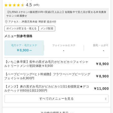
4.5
(4件)
【九州NO.1サロン×施術歴20年×実績2万人以上】短期集中で見た目が変わる本気痩身
サロン☆綺麗痩せ
アクセス：JR鹿児島本線 博多駅 徒歩4分
ポイントが貯まる・使える
メンズ歓迎
メニュー別参考価格
毛穴ケア・毛穴エステ
フェイシャルエステ
脱毛・ムダ毛処
￥8,900～
-
-
【いちご鼻卒業】長年の黒ずみ毛穴がピカピカ☆フェイシャ
￥8,900
ルトリートメン☆初回体験￥8,900
【ハーブピーリング×ヒト幹細胞】フラワーハーブピーリング
￥8,900
フェイシャル8,900円
【メンズ】鼻の黒ずみ毛穴がピカピカ☆1日1名様限定★デコ
￥11,000
ルテヘッド付60分1回11000円
すべてのメニューを見る