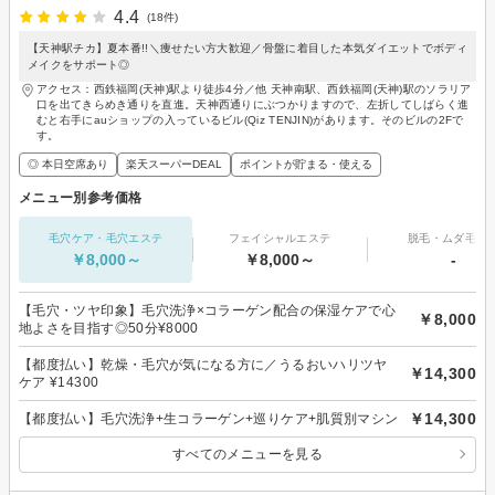
4.4
(18件)
【天神駅チカ】夏本番!!＼痩せたい方大歓迎／骨盤に着目した本気ダイエットでボディ
メイクをサポート◎
アクセス：西鉄福岡(天神)駅より徒歩4分／他 天神南駅、西鉄福岡(天神)駅のソラリア
口を出てきらめき通りを直進。天神西通りにぶつかりますので、左折してしばらく進
むと右手にauショップの入っているビル(Qiz TENJIN)があります。そのビルの2Fで
す。
◎ 本日空席あり
楽天スーパーDEAL
ポイントが貯まる・使える
メニュー別参考価格
毛穴ケア・毛穴エステ
フェイシャルエステ
脱毛・ムダ毛処
￥8,000～
￥8,000～
-
【毛穴・ツヤ印象】毛穴洗浄×コラーゲン配合の保湿ケアで心
￥8,000
地よさを目指す◎50分¥8000
【都度払い】乾燥・毛穴が気になる方に／うるおいハリツヤ
￥14,300
ケア ¥14300
￥14,300
【都度払い】毛穴洗浄+生コラーゲン+巡りケア+肌質別マシン
すべてのメニューを見る