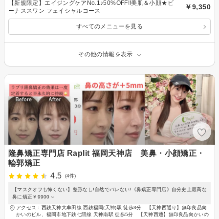
【新規限定】エイジングケアNo.1♪50%OFF!!美肌＆小顔★ビ
￥9,350
ーナススワン フェイシャルコース
すべてのメニューを見る
その他の情報を表示
隆鼻矯正専門店 Raplit 福岡天神店 美鼻・小顔矯正・
輪郭矯正
4.5
(4件)
【マスクオフも怖くない】整形なし!自然でバレない!《鼻矯正専門店》自分史上最高な
鼻に矯正￥9900～
アクセス：西鉄天神大牟田線 西鉄福岡(天神)駅 徒歩3分 【天神西通り】無印良品向
かいのビル、福岡市地下鉄七隈線 天神南駅 徒歩5分 【天神西通】無印良品向かいの