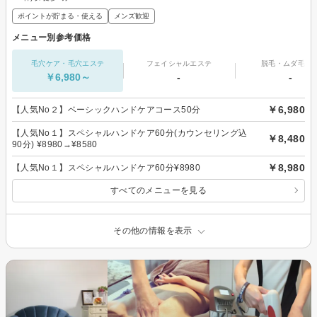
ポイントが貯まる・使える
メンズ歓迎
メニュー別参考価格
毛穴ケア・毛穴エステ
フェイシャルエステ
脱毛・ムダ毛処
￥6,980～
-
-
￥6,980
【人気No２】ベーシックハンドケアコース50分
【人気No１】スペシャルハンドケア60分(カウンセリング込
￥8,480
90分) ¥8980→¥8580
￥8,980
【人気No１】スペシャルハンドケア60分¥8980
すべてのメニューを見る
その他の情報を表示