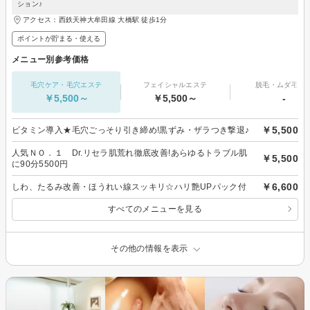
ション♪
アクセス：西鉄天神大牟田線 大橋駅 徒歩1分
ポイントが貯まる・使える
メニュー別参考価格
毛穴ケア・毛穴エステ
フェイシャルエステ
脱毛・ムダ毛処
￥5,500～
￥5,500～
-
￥5,500
ビタミン導入★毛穴ごっそり引き締め!黒ずみ・ザラつき撃退♪
人気ＮＯ．１ Dr.リセラ肌荒れ徹底改善!あらゆるトラブル肌
￥5,500
に90分5500円
￥6,600
しわ、たるみ改善・ほうれい線スッキリ☆ハリ艶UPパック付
すべてのメニューを見る
その他の情報を表示