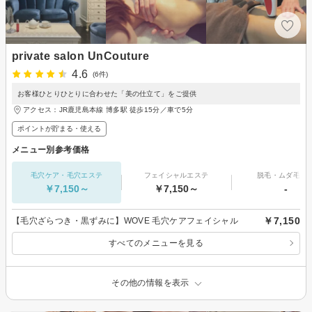
private salon UnCouture
4.6
(6件)
お客様ひとりひとりに合わせた「美の仕立て」をご提供
アクセス：JR鹿児島本線 博多駅 徒歩15分／車で5分
ポイントが貯まる・使える
メニュー別参考価格
毛穴ケア・毛穴エステ
フェイシャルエステ
脱毛・ムダ毛処
￥7,150～
￥7,150～
-
￥7,150
【毛穴ざらつき・黒ずみに】WOVE 毛穴ケアフェイシャル
すべてのメニューを見る
その他の情報を表示