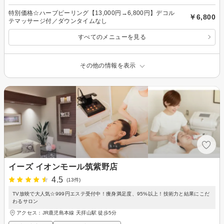
特別価格☆ハーブピーリング【13,000円→6,800円】デコル
￥6,800
テマッサージ付／ダウンタイムなし
すべてのメニューを見る
その他の情報を表示
イーズ イオンモール筑紫野店
4.5
(13件)
TV放映で大人気☆999円エステ受付中！痩身満足度、95%以上！技術力と結果にこだ
わるサロン
アクセス：JR鹿児島本線 天拝山駅 徒歩5分