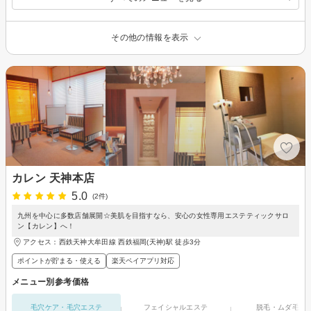
その他の情報を表示
カレン 天神本店
5.0
(2件)
九州を中心に多数店舗展開☆美肌を目指すなら、安心の女性専用エステティックサロ
ン【カレン】へ！
アクセス：西鉄天神大牟田線 西鉄福岡(天神)駅 徒歩3分
ポイントが貯まる・使える
楽天ペイアプリ対応
メニュー別参考価格
毛穴ケア・毛穴エステ
フェイシャルエステ
脱毛・ムダ毛処