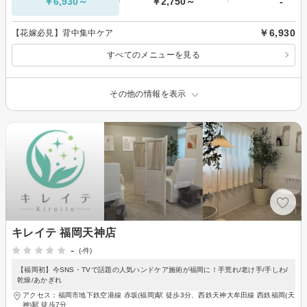
￥6,930～
￥2,750～
-
￥6,930
【花嫁必見】背中集中ケア
すべてのメニューを見る
その他の情報を表示
キレイテ 福岡天神店
-
(-件)
【福岡初】今SNS・TVで話題の人気ハンドケア施術が福岡に！手荒れ/老け手/手しわ/
乾燥/あかぎれ
アクセス：福岡市地下鉄空港線 赤坂(福岡)駅 徒歩3分、西鉄天神大牟田線 西鉄福岡(天
神)駅 徒歩7分