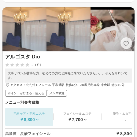
アルゴスタ Dio
-
(-件)
大手サロンが苦手な方、初めての方など気軽に来ていただきたい。。そんなサロンで
す。
アクセス：北九州モノレール 平和通駅 徒歩4分、JR鹿児島本線 小倉駅 徒歩10分
ポイントが貯まる・使える
メンズ歓迎
メニュー別参考価格
毛穴ケア・毛穴エステ
フェイシャルエステ
脱毛・ムダ毛処
￥8,800～
￥7,700～
-
￥8,800
高濃度 炭酸フェイシャル