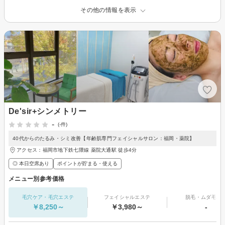
その他の情報を表示
De'sir+シンメトリー
-
(-件)
40代からのたるみ・シミ改善【年齢肌専門フェイシャルサロン：福岡・薬院】
アクセス：福岡市地下鉄七隈線 薬院大通駅 徒歩4分
◎ 本日空席あり
ポイントが貯まる・使える
メニュー別参考価格
毛穴ケア・毛穴エステ
フェイシャルエステ
脱毛・ムダ毛処
￥8,250～
￥3,980～
-