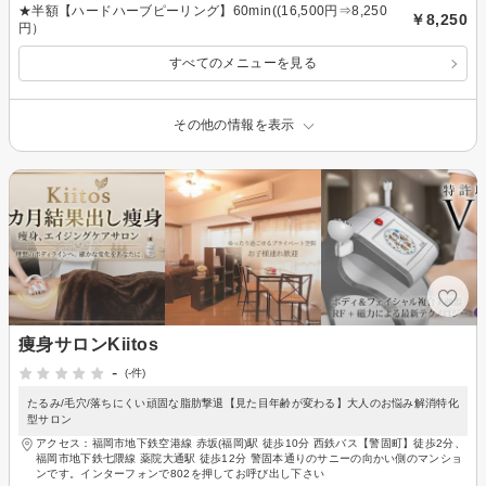
★半額【ハードハーブピーリング】60min((16,500円⇒8,250
￥8,250
円）
すべてのメニューを見る
その他の情報を表示
痩身サロンKiitos
-
(-件)
たるみ/毛穴/落ちにくい頑固な脂肪撃退【見た目年齢が変わる】大人のお悩み解消特化
型サロン
アクセス：福岡市地下鉄空港線 赤坂(福岡)駅 徒歩10分 西鉄バス【警固町】徒歩2分、
福岡市地下鉄七隈線 薬院大通駅 徒歩12分 警固本通りのサニーの向かい側のマンショ
ンです。インターフォンで802を押してお呼び出し下さい