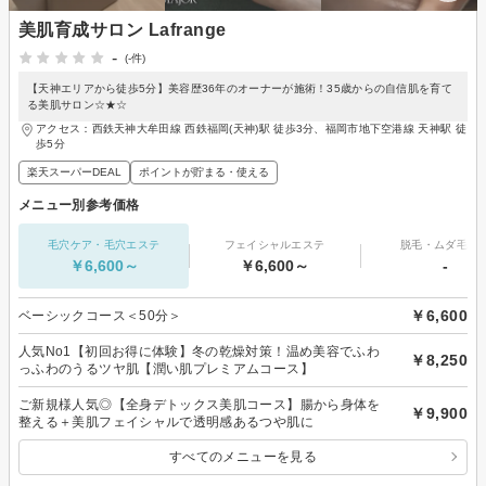
美肌育成サロン Lafrange
-
(-件)
【天神エリアから徒歩5分】美容歴36年のオーナーが施術！35歳からの自信肌を育て
る美肌サロン☆★☆
アクセス：西鉄天神大牟田線 西鉄福岡(天神)駅 徒歩3分、福岡市地下空港線 天神駅 徒
歩5分
楽天スーパーDEAL
ポイントが貯まる・使える
メニュー別参考価格
毛穴ケア・毛穴エステ
フェイシャルエステ
脱毛・ムダ毛処
￥6,600～
￥6,600～
-
￥6,600
ベーシックコース＜50分＞
人気No1【初回お得に体験】冬の乾燥対策！温め美容でふわ
￥8,250
っふわのうるツヤ肌【潤い肌プレミアムコース】
ご新規様人気◎【全身デトックス美肌コース】腸から身体を
￥9,900
整える＋美肌フェイシャルで透明感あるつや肌に
すべてのメニューを見る