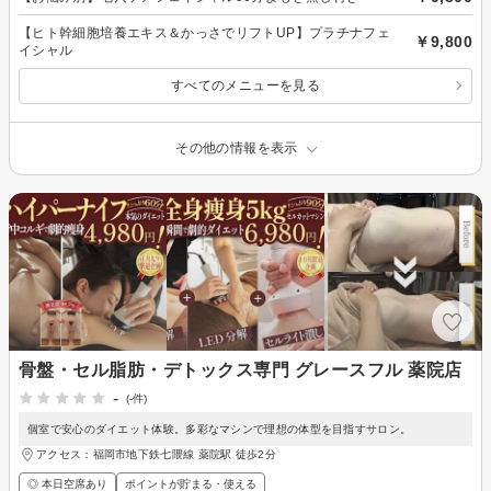
【ヒト幹細胞培養エキス＆かっさでリフトUP】プラチナフェ
￥9,800
イシャル
すべてのメニューを見る
その他の情報を表示
骨盤・セル脂肪・デトックス専門 グレースフル 薬院店
-
(-件)
個室で安心のダイエット体験。多彩なマシンで理想の体型を目指すサロン。
アクセス：福岡市地下鉄七隈線 薬院駅 徒歩2分
◎ 本日空席あり
ポイントが貯まる・使える