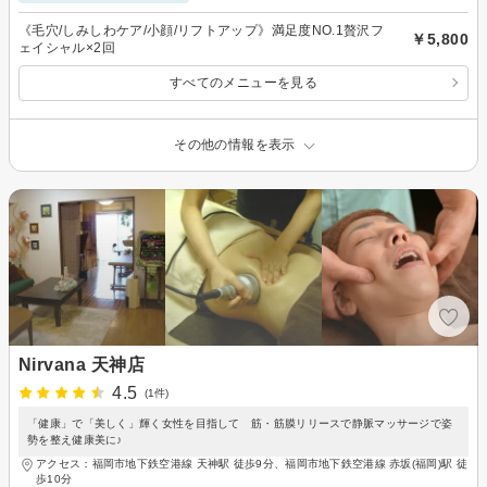
《毛穴/しみしわケア/小顔/リフトアップ》満足度NO.1贅沢フ
￥5,800
ェイシャル×2回
すべてのメニューを見る
その他の情報を表示
Nirvana 天神店
4.5
(1件)
「健康」で「美しく」輝く女性を目指して 筋・筋膜リリースで静脈マッサージで姿
勢を整え健康美に♪
アクセス：福岡市地下鉄空港線 天神駅 徒歩9分、福岡市地下鉄空港線 赤坂(福岡)駅 徒
歩10分