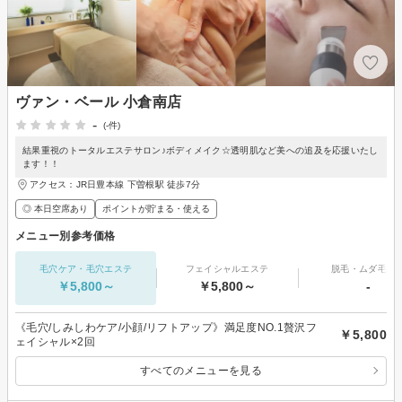
ヴァン・ベール 小倉南店
-
(-件)
結果重視のトータルエステサロン♪ボディメイク☆透明肌など美への追及を応援いたし
ます！！
アクセス：JR日豊本線 下曽根駅 徒歩7分
◎ 本日空席あり
ポイントが貯まる・使える
メニュー別参考価格
毛穴ケア・毛穴エステ
フェイシャルエステ
脱毛・ムダ毛処
￥5,800～
￥5,800～
-
《毛穴/しみしわケア/小顔/リフトアップ》満足度NO.1贅沢フ
￥5,800
ェイシャル×2回
すべてのメニューを見る