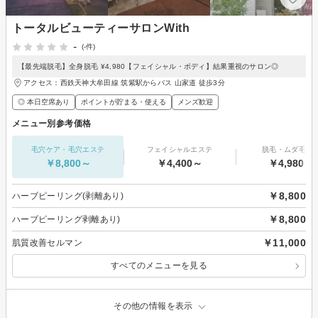
トータルビューティーサロンWith
-
(-件)
【最先端脱毛】全身脱毛 ¥4,980【フェイシャル・ボディ】結果重視のサロン◎
アクセス：西鉄天神大牟田線 筑紫駅からバス 山家道 徒歩3分
◎ 本日空席あり
ポイントが貯まる・使える
メンズ歓迎
メニュー別参考価格
毛穴ケア・毛穴エステ
フェイシャルエステ
脱毛・ムダ毛処
￥8,800～
￥4,400～
￥4,980～
￥8,800
ハーブピーリング(剥離あり)
￥8,800
ハーブピーリング剥離あり)
￥11,000
肌質改善セルマン
すべてのメニューを見る
その他の情報を表示