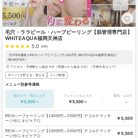
毛穴・ララピール・ハーブピーリング【肌管理専門店】
WHITEAQUA福岡天神店
5.0
(6件)
【OPEN価格☆REVIハーブピーリング5,500円】WHITEAQUA福岡天神店が
NEWOPEN！
アクセス：天神駅から徒歩９分《西通りから徒歩３分》《天神大名エリア》
ポイントが貯まる・使える
メンズ歓迎
メニュー別参考価格
毛穴ケア・毛穴エステ
フェイシャルエステ
脱毛・ムダ毛処
￥5,500～
￥5,500～
-
REVIハーブピーリング【13000円→5500円】デコルテマッサ
￥5,500
ージ付/ニキビケア◎
REVIハーブピーリング【13000円→5500円】デコルテマッサ
￥5,500
ージ付/ニキビケア◎