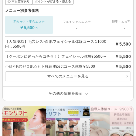
◎ 本日空席あり
ポイントが貯まる・使える
メニュー別参考価格
毛穴ケア・毛穴エステ
フェイシャルエステ
脱毛・ムダ毛処
￥5,500～
-
-
【人気NO1】毛穴レス×白肌フェイシャル体験コース 11000
￥5,500
円→5500円
￥5,500
【クーポンに迷ったらコチラ！】フェイシャル体験¥5500〜
￥5,500
小顔×毛穴ゼロ肌☆ヒト幹細胞petitコース体験￥5500
すべてのメニューを見る
その他の情報を表示