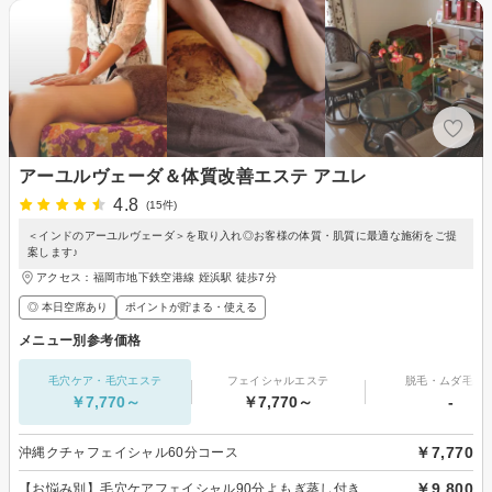
アーユルヴェーダ＆体質改善エステ アユレ
4.8
(15件)
＜インドのアーユルヴェーダ＞を取り入れ◎お客様の体質・肌質に最適な施術をご提
案します♪
アクセス：福岡市地下鉄空港線 姪浜駅 徒歩7分
◎ 本日空席あり
ポイントが貯まる・使える
メニュー別参考価格
毛穴ケア・毛穴エステ
フェイシャルエステ
脱毛・ムダ毛処
￥7,770～
￥7,770～
-
￥7,770
沖縄クチャフェイシャル60分コース
￥9,800
【お悩み別】毛穴ケアフェイシャル90分よもぎ蒸し付き