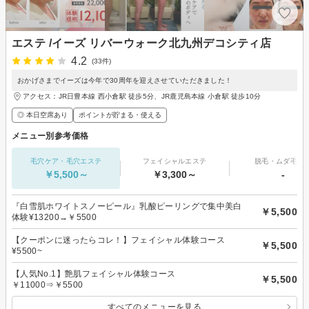
エステ /イーズ リバーウォーク北九州デコシティ店
4.2
(33件)
おかげさまでイーズは今年で30周年を迎えさせていただきました！
アクセス：JR日豊本線 西小倉駅 徒歩5分、JR鹿児島本線 小倉駅 徒歩10分
◎ 本日空席あり
ポイントが貯まる・使える
メニュー別参考価格
毛穴ケア・毛穴エステ
フェイシャルエステ
脱毛・ムダ毛処
￥5,500～
￥3,300～
-
『白雪肌ホワイトスノーピール』乳酸ピーリングで集中美白
￥5,500
体験¥13200→￥5500
【クーポンに迷ったらコレ！】フェイシャル体験コース
￥5,500
¥5500~
【人気No.1】艶肌フェイシャル体験コース
￥5,500
￥11000⇒￥5500
すべてのメニューを見る