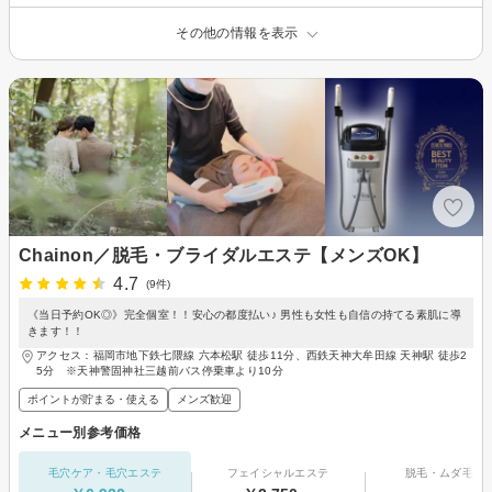
その他の情報を表示
Chainon／脱毛・ブライダルエステ【メンズOK】
4.7
(9件)
《当日予約OK◎》完全個室！！安心の都度払い♪ 男性も女性も自信の持てる素肌に導
きます！！
アクセス：福岡市地下鉄七隈線 六本松駅 徒歩11分、西鉄天神大牟田線 天神駅 徒歩2
5分 ※天神警固神社三越前バス停乗車より10分
ポイントが貯まる・使える
メンズ歓迎
メニュー別参考価格
毛穴ケア・毛穴エステ
フェイシャルエステ
脱毛・ムダ毛処