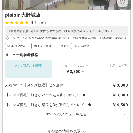
plaisir 大野城店
4.9
(4件)
《大野城駅徒歩3分♪♪》女性も男性もお子様も◎脱毛＆フェイシャルサロン☆
アクセス：JR鹿児島本線 大野城駅 徒歩3分、西鉄天神大牟田線 白木原駅 徒歩8分
◎ 本日空席あり
ポイントが貯まる・使える
メンズ歓迎
メニュー別参考価格
メンズ脱毛・髭脱毛
フェイシャルエステ
脱毛・ムダ毛処
-
￥3,800～
-
￥3,300
人気No1＊【メンズ脱毛】ヒゲ全体
￥3,300
【メンズ脱毛】好きなパーツを自由にセレクト◆
￥4,500
【メンズ脱毛】好きな部位を3か所選んでキレイに◆
すべてのメニューを見る
その他の情報を表示