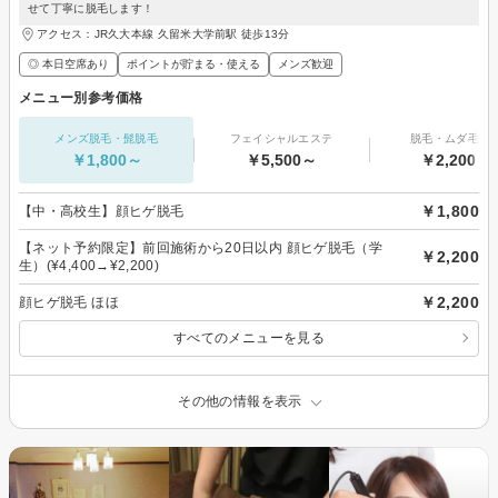
せて丁寧に脱毛します！
アクセス：JR久大本線 久留米大学前駅 徒歩13分
◎ 本日空席あり
ポイントが貯まる・使える
メンズ歓迎
メニュー別参考価格
メンズ脱毛・髭脱毛
フェイシャルエステ
脱毛・ムダ毛処
￥1,800～
￥5,500～
￥2,200～
￥1,800
【中・高校生】顔ヒゲ脱毛
【ネット予約限定】前回施術から20日以内 顔ヒゲ脱毛（学
￥2,200
生）(¥4,400→¥2,200)
￥2,200
顔ヒゲ脱毛 ほほ
すべてのメニューを見る
その他の情報を表示