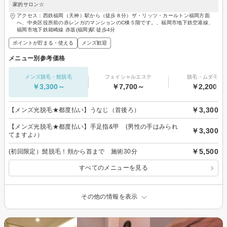
家的サロン☆
アクセス：西鉄福岡（天神）駅から（徒歩８分）ザ・リッツ・カールトン福岡方面
へ、中央区役所前の赤レンガのマンションのC棟５階です。、福岡市地下鉄空港線、
福岡市地下鉄箱崎線 赤坂(福岡)駅 徒歩4分
ポイントが貯まる・使える
メンズ歓迎
メニュー別参考価格
メンズ脱毛・髭脱毛
フェイシャルエステ
脱毛・ムダ毛処
￥3,300～
￥7,700～
￥2,200～
￥3,300
【メンズ光脱毛★都度払い】うなじ（首後ろ）
【メンズ光脱毛★都度払い】手足指&甲 (男性の手はみられ
￥3,300
てますよ♪）
￥5,500
(初回限定）髭脱毛！頬から首まで 施術30分
すべてのメニューを見る
その他の情報を表示