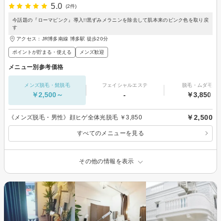
5.0
(2件)
今話題の『ローマピンク』導入!!黒ずみメラニンを除去して肌本来のピンク色を取り戻
す
アクセス：JR博多南線 博多駅 徒歩20分
ポイントが貯まる・使える
メンズ歓迎
メニュー別参考価格
メンズ脱毛・髭脱毛
フェイシャルエステ
脱毛・ムダ毛処
￥2,500～
-
￥3,850～
￥2,500
《メンズ脱毛・男性》顔ヒゲ全体光脱毛 ￥3,850
すべてのメニューを見る
その他の情報を表示