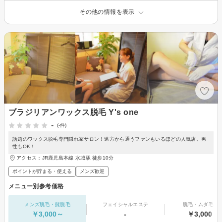
その他の情報を表示
ブラジリアンワックス脱毛 Y's one
-
(-件)
話題のワックス脱毛専門隠れ家サロン！遠方から通うファンもいるほどの人気店。男
性もOK！
アクセス：JR鹿児島本線 水城駅 徒歩10分
ポイントが貯まる・使える
メンズ歓迎
メニュー別参考価格
メンズ脱毛・髭脱毛
フェイシャルエステ
脱毛・ムダ毛処
￥3,000～
-
￥3,000～