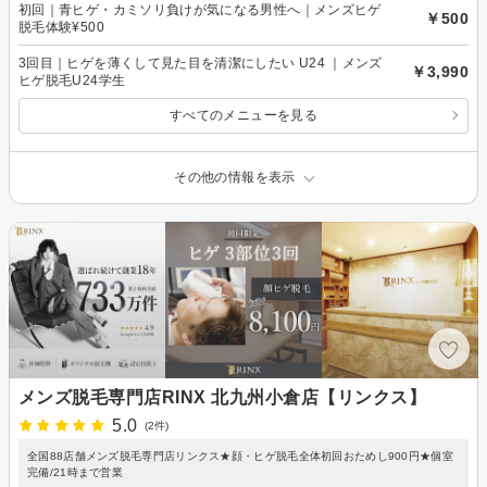
初回｜青ヒゲ・カミソリ負けが気になる男性へ｜メンズヒゲ
￥500
脱毛体験¥500
3回目｜ヒゲを薄くして見た目を清潔にしたい U24 ｜メンズ
￥3,990
ヒゲ脱毛U24学生
すべてのメニューを見る
その他の情報を表示
メンズ脱毛専門店RINX 北九州小倉店【リンクス】
5.0
(2件)
全国88店舗メンズ脱毛専門店リンクス★顔・ヒゲ脱毛全体初回おためし900円★個室
完備/21時まで営業