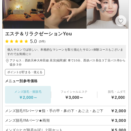
エステ＆リラクゼーションYou
5.0
(3件)
個人サロンでは珍しい、本格的なマシーンを取り揃えたサロン♪体験コースもございま
すのでお気軽に☆
アクセス：西鉄天神大牟田線 高宮(福岡)駅 車で10分、西鉄バス長住３丁目バス停から
徒歩３分
ポイントが貯まる・使える
メニュー別参考価格
メンズ脱毛・髭脱毛
フェイシャルエステ
脱毛・ムダ毛処
￥2,000～
￥3,000～
￥2,000～
￥2,000
メンズ脱毛!!Sパーツ★指・手の甲・鼻の下・あご上・あご下
￥3,000
メンズ脱毛!!Mパーツ★両頬
￥5,000
メンズ☆ヒゲ脱毛お試し２回セット