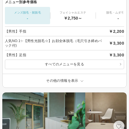
メニュー別参考価格
メンズ脱毛・髭脱毛
フェイシャルエステ
脱毛・ムダ毛処
-
￥2,750～
-
￥2,200
【男性】手指
人気NO.1✨【男性光脱毛☆】お顔全体脱毛（毛穴引き締めパ
￥3,300
ック付)
￥3,300
【男性】足指
すべてのメニューを見る
その他の情報を表示