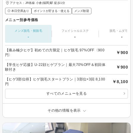
アクセス：JR各線 小倉(福岡)駅 徒歩1分
◎ 本日空席あり
ポイントが貯まる・使える
メンズ歓迎
メニュー別参考価格
メンズ脱毛・髭脱毛
フェイシャルエステ
脱毛・ムダ毛処
-
-
-
【痛み極少ヒゲ】初めての方限定｜ヒゲ脱毛 97%OFF〈900
￥900
円〉
【学生ヒゲ応援】U-22顔ヒゲプラン｜最大70%OFF＆初回体
￥900
験付き
【ヒゲ3部位得】ヒゲ脱毛スタートプラン｜3部位×3回 8,100
￥8,100
円
すべてのメニューを見る
その他の情報を表示