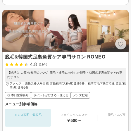
脱毛&韓国式足裏角質ケア専門サロン ROMEO
4.8
(22件)
【勧誘なし/天神/都度払いOK】剛毛・多毛に特化した脱毛・韓国式足裏角質ケアの専
門サロン
アクセス：西鉄天神大牟田線 西鉄福岡(天神)駅 徒歩7分、福岡市地下鉄空港線 赤坂(福
岡)駅 徒歩5分
◎ 本日空席あり
ポイントが貯まる・使える
メンズ歓迎
メニュー別参考価格
メンズ脱毛・髭脱毛
フェイシャルエステ
脱毛・ムダ毛処
-
￥500～
-