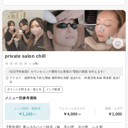
private salon chill
-
(-件)
《当日予約歓迎》カウンセリング重視でお客様の”理想の美肌”を叶えます♪
アクセス：福岡市地下鉄七隈線 櫛田神社前駅 徒歩5分、JR鹿児島本線 博多駅 徒歩7
分
ポイントが貯まる・使える
メンズ歓迎
メニュー別参考価格
メンズ脱毛・髭脱毛
フェイシャルエステ
脱毛・ムダ毛処
￥1,100～
￥4,000～
￥1,000～
【男性用】選べるSパーツ脱毛（脇、手の甲、足の甲、へそ周