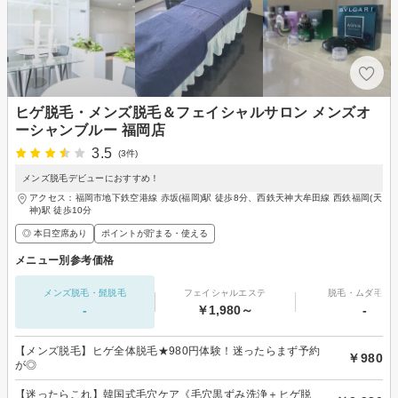
ヒゲ脱毛・メンズ脱毛＆フェイシャルサロン メンズオ
ーシャンブルー 福岡店
3.5
(3件)
メンズ脱毛デビューにおすすめ！
アクセス：福岡市地下鉄空港線 赤坂(福岡)駅 徒歩8分、西鉄天神大牟田線 西鉄福岡(天
神)駅 徒歩10分
◎ 本日空席あり
ポイントが貯まる・使える
メニュー別参考価格
メンズ脱毛・髭脱毛
フェイシャルエステ
脱毛・ムダ毛処
-
￥1,980～
-
【メンズ脱毛】ヒゲ全体脱毛★980円体験！迷ったらまず予約
￥980
が◎
【迷ったらこれ】韓国式毛穴ケア《毛穴黒ずみ洗浄＋ヒゲ脱