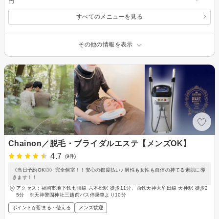
円
すべてのメニューを見る
その他の情報を表示
Chainon／脱毛・ブライダルエステ【メンズOK】
4.7
(9件)
《当日予約OK◎》完全個室！！安心の都度払い♪ 男性も女性も自信の持てる素肌に導
きます！！
アクセス：福岡市地下鉄七隈線 六本松駅 徒歩11分、西鉄天神大牟田線 天神駅 徒歩2
5分 ※天神警固神社三越前バス停乗車より10分
ポイントが貯まる・使える
メンズ歓迎