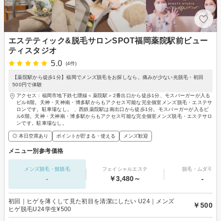
エステティック&脱毛サロンSPOT福岡薬院駅前ビュー
ティスタジオ
5.0
(4件)
【薬院駅から徒歩1分】福岡でメンズ脱毛をお探しなら。痛みが少ない光脱毛・初回
500円で体験
アクセス：福岡市地下鉄七隈線＜薬院駅＞2番出口から徒歩1分、モスバーガーが入る
ビル6階。天神・天神南・博多駅からもアクセス可能な完全個室メンズ脱毛・エステサ
ロンです。駐車場なし。 、西鉄薬院駅は南出口から徒歩1分。モスバーガーが入るビ
ル6階。天神・天神南・博多駅からもアクセス可能な完全個室メンズ脱毛・エステサロ
ンです。駐車場なし。
◎ 本日空席あり
ポイントが貯まる・使える
メンズ歓迎
メニュー別参考価格
メンズ脱毛・髭脱毛
フェイシャルエステ
脱毛・ムダ毛処
-
￥3,480～
-
初回｜ヒゲを薄くして見た初目を清潔にしたい U24｜メンズ
￥500
ヒゲ脱毛U24学生¥500