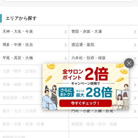
エリアから探す
天神・大名・今泉
警固・赤坂・大濠
博多・中洲・住吉
渡辺通・薬院
平尾・高宮・大橋
六本松・別府・桜坂
七隈・野芥・次郎丸
西新・藤崎・姪浜・九大学研都市
吉塚・箱崎・香椎
春日・大野城・太宰府・筑紫野
筑前前原・糸島市
小郡・久留米・筑後・八女
柳川・大川・大牟田
門司・小倉・八幡・折尾
新宮・古賀・福津・宗像
糟屋郡・飯塚・田川・嘉麻
福岡県その他