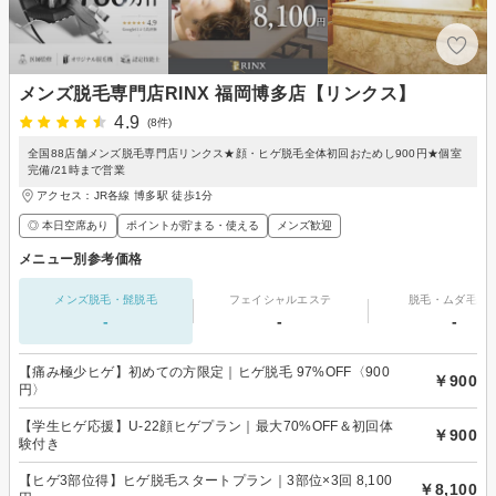
メンズ脱毛専門店RINX 福岡博多店【リンクス】
4.9
(8件)
全国88店舗メンズ脱毛専門店リンクス★顔・ヒゲ脱毛全体初回おためし900円★個室
完備/21時まで営業
アクセス：JR各線 博多駅 徒歩1分
◎ 本日空席あり
ポイントが貯まる・使える
メンズ歓迎
メニュー別参考価格
メンズ脱毛・髭脱毛
フェイシャルエステ
脱毛・ムダ毛処
-
-
-
【痛み極少ヒゲ】初めての方限定｜ヒゲ脱毛 97%OFF〈900
￥900
円〉
【学生ヒゲ応援】U-22顔ヒゲプラン｜最大70%OFF＆初回体
￥900
験付き
【ヒゲ3部位得】ヒゲ脱毛スタートプラン｜3部位×3回 8,100
￥8,100