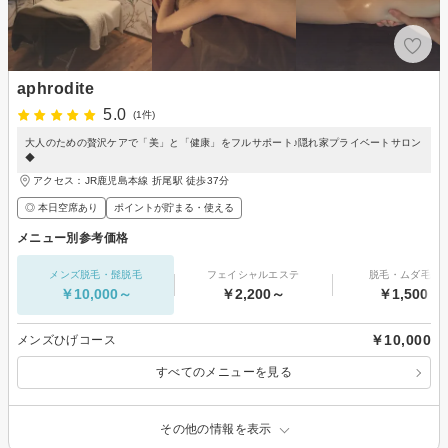
aphrodite
5.0
(1件)
大人のための贅沢ケアで「美」と「健康」をフルサポート♪隠れ家プライベートサロン
◆
アクセス：JR鹿児島本線 折尾駅 徒歩37分
◎ 本日空席あり
ポイントが貯まる・使える
メニュー別参考価格
メンズ脱毛・髭脱毛
フェイシャルエステ
脱毛・ムダ毛処
￥10,000～
￥2,200～
￥1,500～
￥10,000
メンズひげコース
すべてのメニューを見る
その他の情報を表示