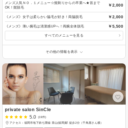
メンズ人気ＮＯ．１メニュー☆髭剃りからの卒業へ★首まで
￥2,000
OK！髭脱毛
￥2,000
《メンズ》女子は柔らかい脇毛が好き！両脇脱毛
￥5,500
《メンズ》薄い腕毛は清潔感UPへ！両腕全体脱毛
すべてのメニューを見る
その他の情報を表示
private salon SinCle
5.0
(19件)
アクセス：福岡市地下鉄七隈線 茶山(福岡)駅 徒歩2分（千鳥屋さん横）