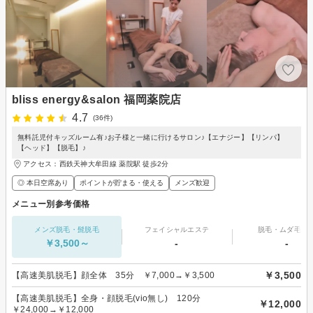
bliss energy&salon 福岡薬院店
4.7
(36件)
無料託児付キッズルーム有♪お子様と一緒に行けるサロン♪【エナジー】【リンパ】
【ヘッド】【脱毛】♪
アクセス：西鉄天神大牟田線 薬院駅 徒歩2分
◎ 本日空席あり
ポイントが貯まる・使える
メンズ歓迎
メニュー別参考価格
メンズ脱毛・髭脱毛
フェイシャルエステ
脱毛・ムダ毛処
￥3,500～
-
-
￥3,500
【高速美肌脱毛】顔全体 35分 ￥7,000→￥3,500
【高速美肌脱毛】全身・顔脱毛(vio無し) 120分
￥12,000
￥24,000→￥12,000