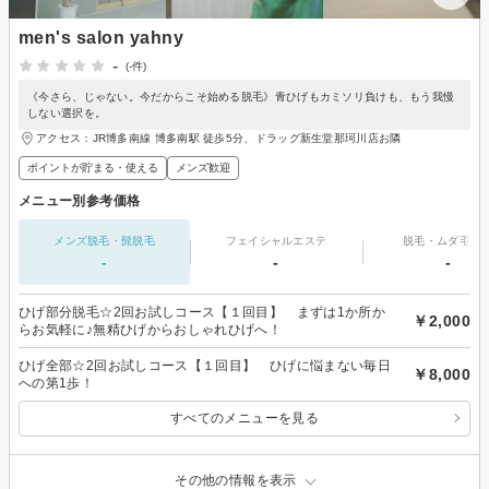
men's salon yahny
-
(-件)
《今さら、じゃない。今だからこそ始める脱毛》青ひげもカミソリ負けも、もう我慢
しない選択を。
アクセス：JR博多南線 博多南駅 徒歩5分、ドラッグ新生堂那珂川店お隣
ポイントが貯まる・使える
メンズ歓迎
メニュー別参考価格
メンズ脱毛・髭脱毛
フェイシャルエステ
脱毛・ムダ毛処
-
-
-
ひげ部分脱毛☆2回お試しコース【１回目】 まずは1か所か
￥2,000
らお気軽に♪無精ひげからおしゃれひげへ！
ひげ全部☆2回お試しコース【１回目】 ひげに悩まない毎日
￥8,000
への第1歩！
すべてのメニューを見る
その他の情報を表示