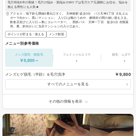
毛穴特化6年の実績！毛穴の悩み・肌悩みのWケアは毛穴ケア元講師にお任せ。悩みを
抱える男性にも人気★
アクセス：地下鉄七隈線6番出口すぐ。 天神南駅 徒歩3分 バス天神1丁目 大丸エル
ガーラ向かい、黒いマンション。 入り口は靴のうめや、麻辣担の間の細い道を入る。
飲食店並びに入り口→奥にエレベーター。、西鉄バス 天神一丁目 徒歩1分 赤髭薬
局、裏、斜向かいに当店マンションの入り口あり。
ポイントが貯まる・使える
メンズ歓迎
メニュー別参考価格
メンズ脱毛・髭脱毛
フェイシャルエステ
脱毛・ムダ毛処
￥9,800～
-
-
￥9,800
メンズヒゲ脱毛（半顔）＆毛穴洗浄
すべてのメニューを見る
その他の情報を表示