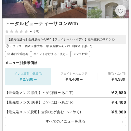
トータルビューティーサロンWith
-
(-件)
【最先端脱毛】全身脱毛 ¥4,980【フェイシャル・ボディ】結果重視のサロン◎
アクセス：西鉄天神大牟田線 筑紫駅からバス 山家道 徒歩3分
◎ 本日空席あり
ポイントが貯まる・使える
メンズ歓迎
メニュー別参考価格
メンズ脱毛・髭脱毛
フェイシャルエステ
脱毛・ムダ毛処
￥2,980～
￥4,400～
￥4,980～
￥2,980
【最先端メンズ 脱毛】ヒゲ(ほほ〜あご下)
￥4,400
【最先端メンズ 脱毛】ヒゲ(ほほ〜あご下)
￥5,980
【最先端メンズ脱毛】全身(ヒゲ含む・vio除く)
すべてのメニューを見る