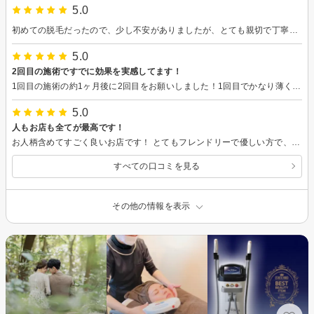
5.0
初めての脱毛だったので、少し不安がありましたが、とても親切で丁寧な方だったのでよかったです。
5.0
2回目の施術ですでに効果を実感してます！
1回目の施術の約1ヶ月後に2回目をお願いしました！1回目でかなり薄くなっており、2回目が終わり、かなり脱毛効果を感じてます。脱毛後、3週間くらいは髭を剃らずに出社しても全く問題ないレベルで、気持ち程度の処理で問題なかったです！前回の時同様、脱毛2週間後くらいからものすごく効果を実感できます！ また、施術の時に毛の生え具合を確認しながら、「ここはした方が良くて、ここはしない方が良い」「この辺りはもうしなくても大丈夫そう！」など、丁寧に確認しながら教えてくださるのも嬉しいところです。しなくて大丈夫なところが増えると施術時間が短くなって少し寂しい気持ちもありますが、その分効果を感じれてます！ 施術効果ももちろんですが、やっぱり施術時間がすごく楽しいです。まだ2回目ですが、ほんとにフレンドリーで優しくいろんな話をしてくださって、あれっ？！もうこんなに時間過ぎたの？！ってくらい早く終わっちゃいます。なかなかこんな素敵な方はいないので、そこを含めても含まなくてもこの評価です！ (投稿が遅くなってしまってすみません、)
5.0
人もお店も全てが最高です！
お人柄含めてすごく良いお店です！ とてもフレンドリーで優しい方で、施術前にしっかりと説明をしてくださいました！照射自体も1回1回をすごく丁寧にしてくださっており、こんなに丁寧にしてくださるんだ？！とびっくりするほどでした。私自身、人見知りであまり自分から話すのが苦手なのですが、たくさん話しかけてくださり、話しやすすぎて、数時間があっという間に感じられました！ 現在、1回目の脱毛を受けて1ヶ月ほど経過したのですが、めちゃくちゃ効果が出てます！個人差はあるのかもしれませんが、施術2週間後くらいからポロポロと毛が取れ始め、1回でこんなに効果あるの？！とびっくりするほどでした。また、丁寧に照射してくださっているため、ムラなく全体的に綺麗に効果を感じられており、次回が楽しみです！(楽しいお話の時間も含めて) また、2回目の施術のタイミングで連絡を入れてくださり、それもありがたいです！！通うのが楽しみです！！
すべての口コミを見る
その他の情報を表示