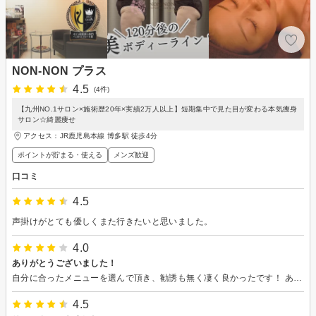
NON-NON プラス
4.5
(4件)
【九州NO.1サロン×施術歴20年×実績2万人以上】短期集中で見た目が変わる本気痩身
サロン☆綺麗痩せ
アクセス：JR鹿児島本線 博多駅 徒歩4分
ポイントが貯まる・使える
メンズ歓迎
口コミ
4.5
声掛けがとても優しくまた行きたいと思いました。
4.0
ありがとうございました！
自分に合ったメニューを選んで頂き、勧誘も無く凄く良かったです！ ありがとうございました♪
4.5