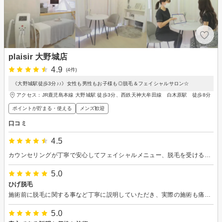
plaisir 大野城店
4.9
(4件)
《大野城駅徒歩3分♪♪》女性も男性もお子様も◎脱毛＆フェイシャルサロン☆
アクセス：JR鹿児島本線 大野城駅 徒歩3分、西鉄天神大牟田線 白木原駅 徒歩8分
ポイントが貯まる・使える
メンズ歓迎
口コミ
4.5
カウンセリングが丁寧で安心してフェイシャルメニュー、脱毛を受けることができました。 10年以上前に他社さんで初めて脱毛を受けた際は様々な理由で足が遠のいてしまっていました。 何となく脱毛サロンってこういう感じなんだろうなとケアしたいと思いながらも結局行かず… 毛だけでなく毛穴やくすみも気になる年齢になり、ようやく重い腰を上げてまずは顔脱毛からお願いしました。 脱毛は頻繁に剃毛している箇所は少し熱さを感じましたが、他はじんわり温かいと感じる程度で痛みは感じませんでした。 個人的に施術が良かったこととコースの無理な勧誘なども無いこと、立地も通いやすいことからこちらで綺麗にしていただくことに決めました。
5.0
ひげ脱毛
施術前に脱毛に関する事など丁寧に説明していただき、実際の施術も痛みもそれほどなく安心して利用できました。ありがとうございました
5.0