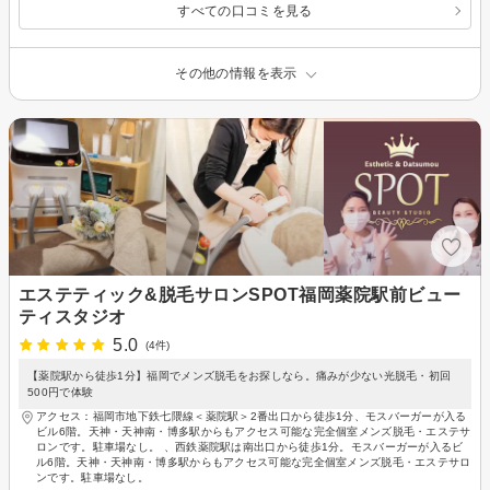
すべての口コミを見る
その他の情報を表示
エステティック&脱毛サロンSPOT福岡薬院駅前ビュー
ティスタジオ
5.0
(4件)
【薬院駅から徒歩1分】福岡でメンズ脱毛をお探しなら。痛みが少ない光脱毛・初回
500円で体験
アクセス：福岡市地下鉄七隈線＜薬院駅＞2番出口から徒歩1分、モスバーガーが入る
ビル6階。天神・天神南・博多駅からもアクセス可能な完全個室メンズ脱毛・エステサ
ロンです。駐車場なし。 、西鉄薬院駅は南出口から徒歩1分。モスバーガーが入るビ
ル6階。天神・天神南・博多駅からもアクセス可能な完全個室メンズ脱毛・エステサロ
ンです。駐車場なし。