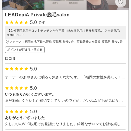
LEADepiA Private脱毛salon
5.0
(5件)
【女性専門脱毛サロン】チクチクから卒業！眠れる脱毛！格安都度払いで 全身脱毛
9,900円～！
アクセス：福岡市地下鉄七隈線 薬院駅 徒歩2分、西鉄天神大牟田線 薬院駅 徒歩2分
ポイントが貯まる・使える
口コミ
5.0
オーナーのあやさんは明るく気さくな方です。 「福岡の女性を美しく！」という言葉に違わず、脱毛に対する情熱を感じました。 機械の説明もしっかりしていただき、施術も丁寧です。最後にはアフターケアの説明レターを渡していただき、終始行き届いてるなあと感心しました。 （ちなみに福岡以外の方も大歓迎だそうです） 料金についても明朗で、勧誘等も無く、「行きたい時にまた予約します！」「どうぞ〜」といった気安さがあります。続けやすい、また来たいサロンだなと感じます。 良い時間を過ごさせていただきました。
5.0
いつもありがとうございます。
まだ3回かくらいしか施術受けてないのですが、だいぶムダ毛が気にならなくなりました。お肌を保湿しながら全身くまなく、気になるところはしっかり当ててくれていつも感謝です。しかも全然痛くない！ これには最初とってもびっくりでした。 痛くなさすぎてウトウトしちゃうくらいです。 なかなか行けないですがマイペースに通うのでこれからもよろしくお願いします。
5.0
ありがとうございました
久しぶりのVI O脱毛でお世話になりました。綺麗なサロンでお話も楽しくて、癒されました。 紹介したレストランにも早速行ってくださって、嬉しかったです笑 施術は痛みもなく安心でした。またお願いします。