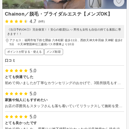
Chainon／脱毛・ブライダルエステ【メンズOK】
4.7
(9件)
《当日予約OK◎》完全個室！！安心の都度払い♪ 男性も女性も自信の持てる素肌に導
きます！！
アクセス：福岡市地下鉄七隈線 六本松駅 徒歩11分、西鉄天神大牟田線 天神駅 徒歩2
5分 ※天神警固神社三越前バス停乗車より10分
ポイントが貯まる・使える
メンズ歓迎
口コミ
5.0
とても快適でした
初めて伺いましたが丁寧なカウンセリングのおかげで、3箇所脱毛もすんなり決意できました。 脱毛も丁寧に身体を扱ってくださり、またリピしたいので予約しました。 お店の雰囲気もとても広くて、男女別のトイレで清潔感がありリラックスできました。 ありがとうございます！
5.0
家族や知人にもすすめたい
お店の雰囲気もスタッフさんも落ち着いていてリラックスして施術を受けられました。またお願いしたいですし、家族や知人にもおすすめできると感じました。
5.0
とても良かったです
初めて伺いました。 最寄りに地下鉄駅がなかったので天神南から徒歩で行きました。 美容院と一緒になっているサロンさんだったので通り過ぎてしまいましたが、中に入るととても広くて綺麗でした。 担当の方はすごく話やすい方で、あっという間に時間が過ぎました。 施術も丁寧で押し売りもなく、毛の生え方をみてまた伺いたいなと思いました！ ありがとうございました^_^