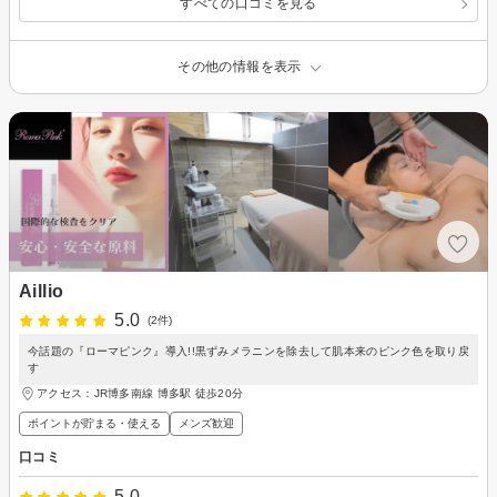
すべての口コミを見る
その他の情報を表示
Aillio
5.0
(2件)
今話題の『ローマピンク』導入!!黒ずみメラニンを除去して肌本来のピンク色を取り戻
す
アクセス：JR博多南線 博多駅 徒歩20分
ポイントが貯まる・使える
メンズ歓迎
口コミ
5.0