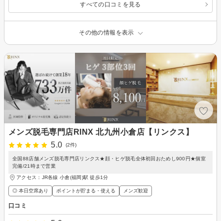
すべての口コミを見る
その他の情報を表示
メンズ脱毛専門店RINX 北九州小倉店【リンクス】
5.0
(2件)
全国88店舗メンズ脱毛専門店リンクス★顔・ヒゲ脱毛全体初回おためし900円★個室
完備/21時まで営業
アクセス：JR各線 小倉(福岡)駅 徒歩1分
◎ 本日空席あり
ポイントが貯まる・使える
メンズ歓迎
口コミ