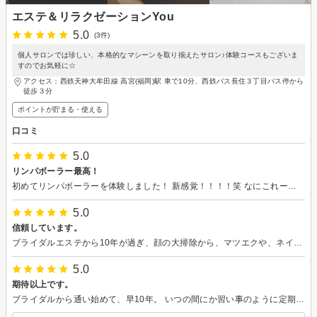
エステ＆リラクゼーションYou
5.0
(3件)
個人サロンでは珍しい、本格的なマシーンを取り揃えたサロン♪体験コースもございま
すのでお気軽に☆
アクセス：西鉄天神大牟田線 高宮(福岡)駅 車で10分、西鉄バス長住３丁目バス停から
徒歩３分
ポイントが貯まる・使える
口コミ
5.0
リンパボーラー最高！
初めてリンパボーラーを体験しました！ 新感覚！！！！笑 なにこれー！ってかんじ笑 左右比べてみて上がり具合に驚きました！ クセになりそうです♪ EGFコラーゲンパックもとっても気持ちよくて電気だけど痛みなどはありません！ 気持ちよくてリラックスできましたー！ 次回も楽しみにしてます！！
5.0
信頼しています。
ブライダルエステから10年が過ぎ、顔の大掃除から、マツエクや、ネイルも、色々と美しくしていただきました これからも、おばあちゃんになっても通います！ 信頼できて、安心して居眠りできる素敵なサロンです。
5.0
期待以上です。
ブライダルから通い始めて、早10年。 いつの間にか習い事のように定期的に通う場所となってます。 住宅街にあり、車で行っても大丈夫。 私も他にいろいろ行きましたが、何と言ってもその価格！大手のエステには絶対出来ないお安さだと思います。また、下手な押し売りはないのに、美容に良いものはちゃんと教えていただけます。エステ初めての方は絶対おすすめです！ 温かな雰囲気のお姉さんとお部屋が貴女を待ってます(o^^o）