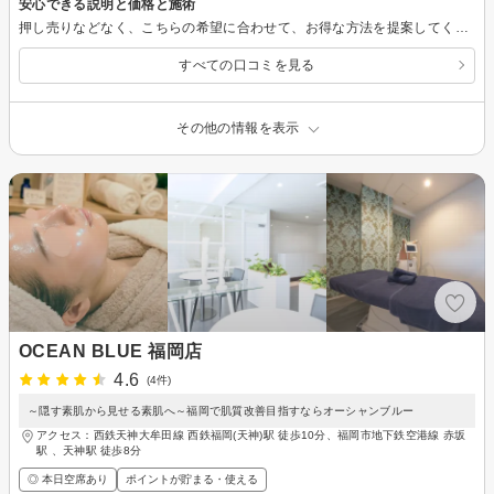
安心できる説明と価格と施術
押し売りなどなく、こちらの希望に合わせて、お得な方法を提案してくださいました。とても話しやすいセラピストさんで、施術も痛みなく、ヘッドも気持ちよかったです！
すべての口コミを見る
その他の情報を表示
OCEAN BLUE 福岡店
4.6
(4件)
～隠す素肌から見せる素肌へ～福岡で肌質改善目指すならオーシャンブルー
アクセス：西鉄天神大牟田線 西鉄福岡(天神)駅 徒歩10分、福岡市地下鉄空港線 赤坂
駅 、天神駅 徒歩8分
◎ 本日空席あり
ポイントが貯まる・使える