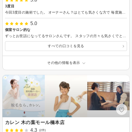
3度目
今回3度目の施術でした。 オーナーさん？はとても気さくな方で 毎度施術前には、気になる箇所のヒアリング(前回施術後の生え方や特に強く生えてくる箇所など)、光の強さの希望も聞いて頂けるのでとても有難いです。 打ち漏れもなく金額もとても良心的でかなりおすすめです。 人が増えて予約取りづらくなるのは嫌ですが。笑
5.0
個室サロン的な
ずっとお世話になってるサロンさんです。 スタッフの方々も気さくでとても良い雰囲気です。 施術に関しても気になる部分を聞いて下さり、痛みや腫れなどに適宜対応したレベルで施術して頂けます。 ムダ毛無くなるだけで大分快適になるので、脱毛迷ってる方はオススメしますり
すべての口コミを見る
その他の情報を表示
カレン 木の葉モール橋本店
4.3
(2件)