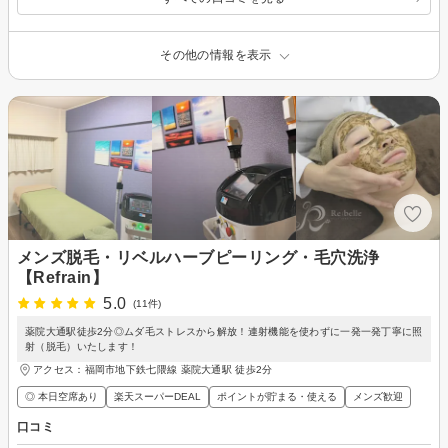
その他の情報を表示
メンズ脱毛・リベルハーブピーリング・毛穴洗浄
【Refrain】
5.0
(11件)
薬院大通駅徒歩2分◎ムダ毛ストレスから解放！連射機能を使わずに一発一発丁寧に照
射（脱毛）いたします！
アクセス：福岡市地下鉄七隈線 薬院大通駅 徒歩2分
◎ 本日空席あり
楽天スーパーDEAL
ポイントが貯まる・使える
メンズ歓迎
口コミ