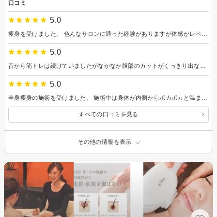
口コミ
5.0
痩身を受けました。 色んなサロンに通った経験がありますが体感がレベチです。 ハイパワー故に最初は違和感というか慣れない感覚がありましたが慣れてきますよと言われて我慢していたら、最後らへんにはほんとに慣れて普通におしゃべりできるくらいになりました！ お腹周りのサイズダウンも実感でき、効果もばっちりです。 担当の方は気さくで喋りやすく初対面なのにとても楽しい時間でした。 店内も綺麗で清潔感があり気遣いもしてくださり嬉しかったです。 また次回もお願いいたします^^
5.0
昔から筋トレは続けていましたがなかなか腹部のカットがくっきり出なかったのですが痩身を受けてからはお腹まわりがスッキリして腹筋のラインがハッキリ見えるようになって驚きました。 体全体も引き締まって見えるようになった気がします。 正直、楽天ビューティーの口コミが少なかったので少し心配していましたが、別サイトの口コミやインスタを拝見して良さそうだったので来店しました。 実際に行ってみると店内もとても清潔感があり、ペットボトルのお水のサービスなど細かな気配りを感じました。 これからは定期的に通って、さらにモチベーションを上げていきたいです。
5.0
全身痩身の施術を受けました。 施術中は身体が内側からポカポカと温まり、心地よい熱感でとてもリラックスできました。 EMSの刺激はこれまで体験したことがないほど強力で、自分では動かせないような深い筋肉までしっかりと働きかけているのが分かりました。 その独特の感覚に思わず笑ってしまうほど驚きましたが終わった後は身体がすっきり軽く感じられ、特にお腹まわりのサイズダウンと脚の引き締まりを実感しました！ 一度の施術でここまで効果を感じられるのは初めてで、とても満足しています。
すべての口コミを見る
その他の情報を表示