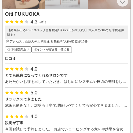
Otti FUKUOKA
4.3
(3件)
【結果が出る♪ハイスペック全身脱毛1回999円が大人気♪】大人気のOttiで是非脱毛体
験を♪
アクセス：西鉄天神大牟田線 西鉄福岡(天神)駅 徒歩10分
◎ 本日空席あり
ポイントが貯まる・使える
口コミ
4.0
とても親身になってくれるサロンです
あたたかいお茶を出していただき、はじめにシステムや技術の説明をしてくださいました。その後施術のお部屋へ通していただき、見えない部分のシェービングはサービスで、全身行っていただきました。初めてでしたが、とてもスピーディにテキパキであっという間に終わりました。途中、頭のマッサージもしていただき、すごく癒されました。ちょっとだけお部屋が寒かったです。 その後、今後のアドバイスのお話と、契約した場合の料金のお話がありましたが、こちらの状況も踏まえてお話ししてくださるのでとても安心して聞くことができました！大手さんだと契約しないなら、さようなら、なところが多く苦手だったのですが、こちらはその感じはなく押し付けが苦手な方には特におすすめしたいです。 これから何度か通う予定なので、綺麗になるのを楽しみにお世話になりたいです。
5.0
リラックスできました
施術も痛みなく、説明も丁寧で理解しやすくとても安心できるました。 今回初めてのエステで緊張してたのが、損した気分になる程。 次回2回目よろしくお願いします。
4.0
説明が丁寧
今回お試しで予約しました。 お店でシェービングする意味や効果を含め、現在の毛の状態を詳しく説明してくださり、納得しました。 また、痛みが少なく、ジェルを温めて使用してくださったりと、細かいところまで配慮を感じました。