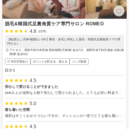
脱毛&韓国式足裏角質ケア専門サロン ROMEO
4.8
(22件)
【勧誘なし/天神/都度払いOK】剛毛・多毛に特化した脱毛・韓国式足裏角質ケアの専
門サロン
アクセス：西鉄天神大牟田線 西鉄福岡(天神)駅 徒歩7分、福岡市地下鉄空港線 赤坂(福
岡)駅 徒歩5分
◎ 本日空席あり
ポイントが貯まる・使える
メンズ歓迎
口コミ
4.5
安心して受けることができました
sakiさんが温和な人柄で安心して受けられました。とてもお安い料金で受けられるのもとても良いです。機器は効果の高い機器を使用されているようです。痛みはありますが、我慢できるほどのものですし、しっかり冷やして実施してくれるので痛みが抑えられてると思います。 以前、医療脱をしたので少ししか生えておらず、変化はわかりにくいかもしれませんが、生えている所への効果を期待しています
5.0
落ち着いた空間
場所はすごくわかりづらいですが、マンションの一室でとても落ち着いた空間で安心できました。 施術も丁寧でお任せできました。 初回で肌トラブルの為、少し優しく設定されたためか効果がまだ感じられないので次回に期待しています。 よろしくお願いします。
4.5