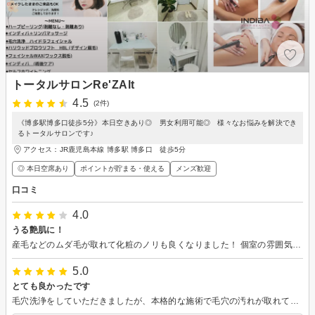
トータルサロンRe'ZAlt
4.5
(2件)
《博多駅博多口徒歩5分》本日空きあり◎ 男女利用可能◎ 様々なお悩みを解決でき
るトータルサロンです♪
アクセス：JR鹿児島本線 博多駅 博多口 徒歩5分
◎ 本日空席あり
ポイントが貯まる・使える
メンズ歓迎
口コミ
4.0
うる艶肌に！
産毛などのムダ毛が取れて化粧のノリも良くなりました！ 個室の雰囲気も落ち着いてリラックスできました。
5.0
とても良かったです
毛穴洗浄をしていただきましたが、本格的な施術で毛穴の汚れが取れてツルツルになりました。 スタッフさんも親切に対応していただけて大満足です。