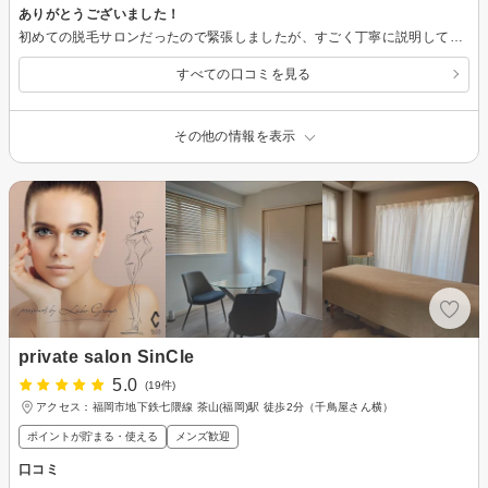
ありがとうございました！
初めての脱毛サロンだったので緊張しましたが、すごく丁寧に説明して下さったので、安心して施術する事が出来ました。 また次回が楽しみです。
すべての口コミを見る
その他の情報を表示
private salon SinCle
5.0
(19件)
アクセス：福岡市地下鉄七隈線 茶山(福岡)駅 徒歩2分（千鳥屋さん横）
ポイントが貯まる・使える
メンズ歓迎
口コミ