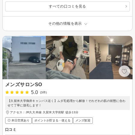
すべての口コミを見る
その他の情報を表示
メンズサロンSO
5.0
(3件)
【久留米大学御井キャンパス近く】ムダ毛処理から解放！それぞれの肌の状態に合わ
せて丁寧に脱毛します！
アクセス：JR久大本線 久留米大学前駅 徒歩13分
◎ 本日空席あり
ポイントが貯まる・使える
メンズ歓迎
口コミ