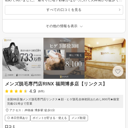
すべての口コミを見る
その他の情報を表示
メンズ脱毛専門店RINX 福岡博多店【リンクス】
4.9
(8件)
全国88店舗メンズ脱毛専門店リンクス★顔・ヒゲ脱毛全体初回おためし900円★個室
完備/21時まで営業
アクセス：JR各線 博多駅 徒歩1分
◎ 本日空席あり
ポイントが貯まる・使える
メンズ歓迎
口コミ