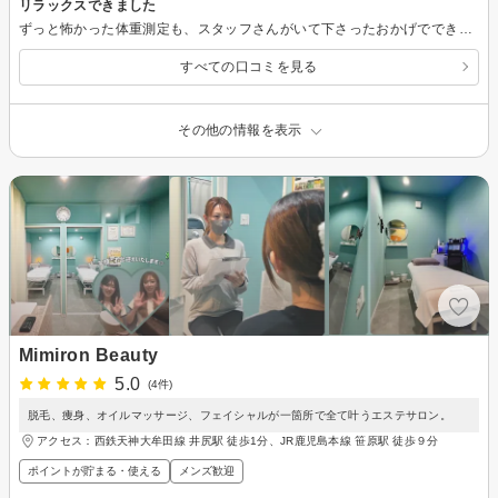
リラックスできました
ずっと怖かった体重測定も、スタッフさんがいて下さったおかげでできました エステサロンを脱毛以外で利用するのは初めてでしたが、とても安心して楽しく過ごせました。 いろいろお話も聞かせて頂いて勉強になりました。 ありがとうございました。
すべての口コミを見る
その他の情報を表示
Mimiron Beauty
5.0
(4件)
脱毛、痩身、オイルマッサージ、フェイシャルが一箇所で全て叶うエステサロン。
アクセス：西鉄天神大牟田線 井尻駅 徒歩1分、JR鹿児島本線 笹原駅 徒歩９分
ポイントが貯まる・使える
メンズ歓迎