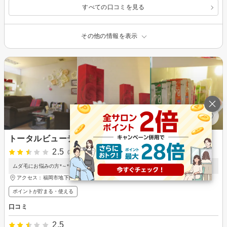
すべての口コミを見る
その他の情報を表示
トータルビューティーサロン リアン
2.5
(1件)
ムダ毛にお悩みの方*～*～まずは無料カウンセリングでご相談ください*～*～
アクセス：福岡市地下鉄七隈線 天神南駅 徒歩1分
ポイントが貯まる・使える
口コミ
2.5