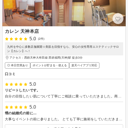
カレン 天神本店
5.0
(2件)
九州を中心に多数店舗展開☆美肌を目指すなら、安心の女性専用エステティックサロ
ン【カレン】へ！
アクセス：西鉄天神大牟田線 西鉄福岡(天神)駅 徒歩3分
◎ 本日空席あり
ポイントが貯まる・使える
楽天ペイアプリ対応
口コミ
5.0
リピートしたいです。
自分の目指したい肌について丁寧にご相談に乗っていただきました。商品のサンプルもたくさん紹介してくれ、自分にあったものを選ぶことができました。
5.0
甥の結婚式の前に…
大事なイベントの前に参りました。 とても丁寧に施術をしていただきました。 当日は、私なりに輝くことが出来ました。 ありがとうございました。