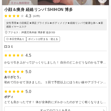
小顔＆痩身 経絡リンパ SHIHON 博多
4.3
(12件)
女性専用★小顔矯正★満足ブライダル★ボディメイク★経絡リンパで健康な体へ★新
感覚イヤーエステ
アクセス：JR鹿児島本線 博多駅 徒歩3分
◎ 本日空席あり
ポイントが貯まる・使える
口コミ
4.5
かなり引き上がってびっくりしました！ 自分のどこかどうなのかも丁寧に説明いただきました。 また予約します😊
5.0
ありがとう。
初めて行かせて頂きました。 １回で予想以上にほうれい線やアゴラインがスッキリしてびっくり！
5.0
ボディ
とても良かったです！ 体が全体的にダルかったのがすごく軽くなりました。 施術も体の状態を確認しながら必要なものに変更してくれるので、効果が絶大です。 おしり周りと顎かたるんでるのが気になっていたのですが引き締まりました。 しばらく通いたいと思います。
すべての口コミを見る