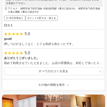
す美肌ケアサロン
アクセス：福岡市地下鉄空港線 赤坂(福岡)駅 1番出口徒歩6分、福岡市地下鉄空港線
大濠公園駅 1番出口徒歩5分
◎ 本日空席あり
ポイントが貯まる・使える
口コミ
5.0
good!
押しつけがましくなく、とても気持ち良かったです。
5.0
ありがとうございました。
初めて利用させていただきました。 お店の雰囲気も、対応して頂いたスタッフの方もとても親切でした。脱毛は今までに行った事があるエステより効果が出るのが早くてビックリ！お冷やしのジェルがないのも終わった後の身体がサラサラのままなので良かったです。次はフェイシャルも受けてみたいです。また宜しくお願いします。
すべての口コミを見る
その他の情報を表示