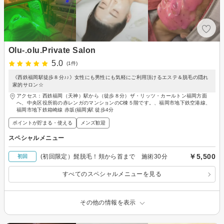
Olu-.olu.Private Salon
5.0
(1件)
《西鉄福岡駅徒歩８分♪♪》女性にも男性にも気軽にご利用頂けるエステ＆脱毛の隠れ
家的サロン☆
アクセス：西鉄福岡（天神）駅から（徒歩８分）ザ・リッツ・カールトン福岡方面
へ、中央区役所前の赤レンガのマンションのC棟５階です。、福岡市地下鉄空港線、
福岡市地下鉄箱崎線 赤坂(福岡)駅 徒歩4分
ポイントが貯まる・使える
メンズ歓迎
スペシャルメニュー
￥5,500
(初回限定）髭脱毛！頬から首まで 施術30分
初回
すべてのスペシャルメニューを見る
その他の情報を表示