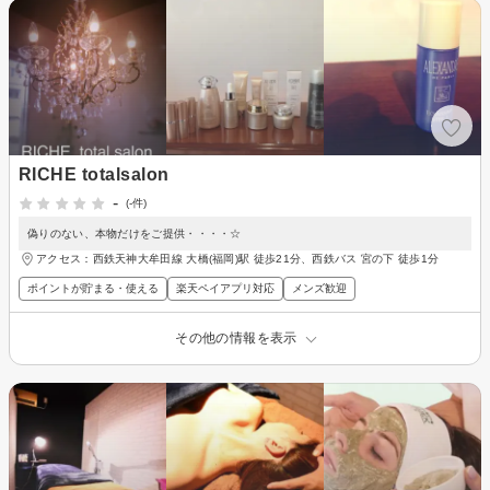
RICHE totalsalon
-
(-件)
偽りのない、本物だけをご提供・・・・☆
アクセス：西鉄天神大牟田線 大橋(福岡)駅 徒歩21分、西鉄バス 宮の下 徒歩1分
ポイントが貯まる・使える
楽天ペイアプリ対応
メンズ歓迎
その他の情報を表示