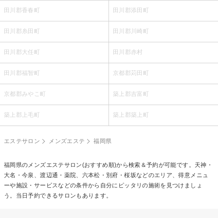
田川郡香春町
田川郡添田町
田川郡糸田町
田川郡川崎町
田川郡大任町
田川郡赤村
田川郡福智町
京都郡苅田町
京都郡みやこ町
築上郡吉富町
築上郡上毛町
築上郡築上町
エステサロン
メンズエステ
福岡県
福岡県の
メンズエステ
サロン(おすすめ順)から検索＆予約が可能です。天神・
大名・今泉、渡辺通・薬院、六本松・別府・桜坂などのエリア、得意メニュ
ーや施設・サービスなどの条件から自分にピッタリの施術を見つけましょ
う。当日予約できるサロンもあります。