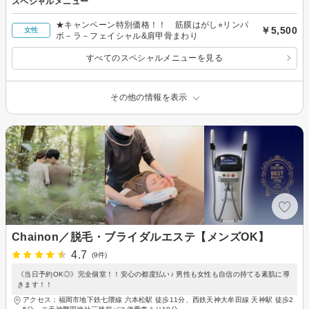
スペシャルメニュー
★キャンペーン特別価格！！ 筋膜はがし⭐︎リンパ
￥5,500
女性
ボ－ラ－フェイシャル&肩甲骨まわり
すべてのスペシャルメニューを見る
その他の情報を表示
Chainon／脱毛・ブライダルエステ【メンズOK】
4.7
(9件)
《当日予約OK◎》完全個室！！安心の都度払い♪ 男性も女性も自信の持てる素肌に導
きます！！
アクセス：福岡市地下鉄七隈線 六本松駅 徒歩11分、西鉄天神大牟田線 天神駅 徒歩2