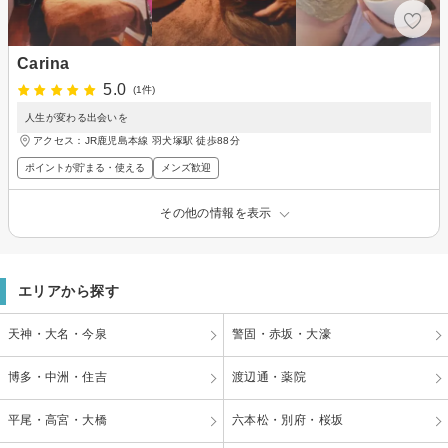
Carina
5.0
(1件)
人生が変わる出会いを
アクセス：JR鹿児島本線 羽犬塚駅 徒歩88分
ポイントが貯まる・使える
メンズ歓迎
その他の情報を表示
エリアから探す
天神・大名・今泉
警固・赤坂・大濠
博多・中洲・住吉
渡辺通・薬院
平尾・高宮・大橋
六本松・別府・桜坂