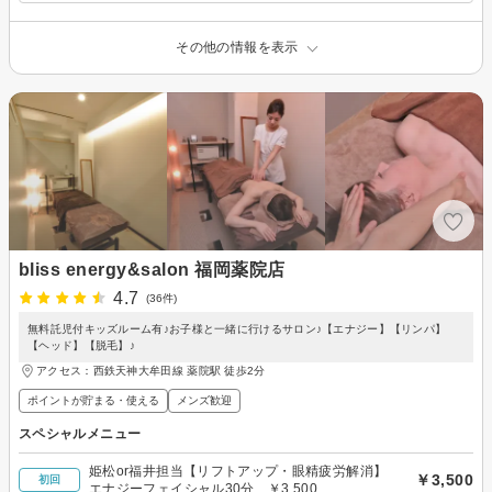
その他の情報を表示
bliss energy&salon 福岡薬院店
4.7
(36件)
無料託児付キッズルーム有♪お子様と一緒に行けるサロン♪【エナジー】【リンパ】
【ヘッド】【脱毛】♪
アクセス：西鉄天神大牟田線 薬院駅 徒歩2分
ポイントが貯まる・使える
メンズ歓迎
スペシャルメニュー
姫松or福井担当【リフトアップ・眼精疲労解消】
￥3,500
初回
エナジーフェイシャル30分 ￥3,500