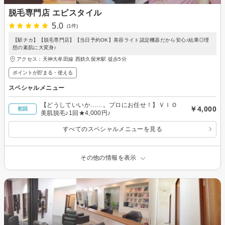
脱毛専門店 エピスタイル
5.0
(1件)
【駅チカ】【脱毛専門店】【当日予約OK】美容ライト認定機器だから安心♪結果◎理
想の素肌に大変身♪
アクセス：天神大牟田線 西鉄久留米駅 徒歩5分
ポイントが貯まる・使える
スペシャルメニュー
【どうしていいか……。プロにお任せ！】ＶＩＯ
￥4,000
初回
美肌脱毛♪1回★4,000円♪
すべてのスペシャルメニューを見る
その他の情報を表示