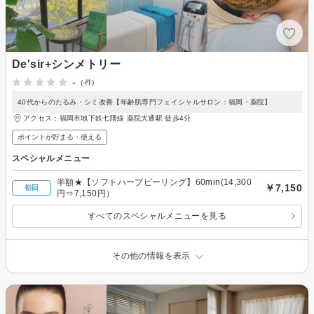
De'sir+シンメトリー
-
(-件)
40代からのたるみ・シミ改善【年齢肌専門フェイシャルサロン：福岡・薬院】
アクセス：福岡市地下鉄七隈線 薬院大通駅 徒歩4分
ポイントが貯まる・使える
スペシャルメニュー
半額★【ソフトハーブピーリング】60min(14,300
￥7,150
初回
円⇒7,150円）
すべてのスペシャルメニューを見る
その他の情報を表示