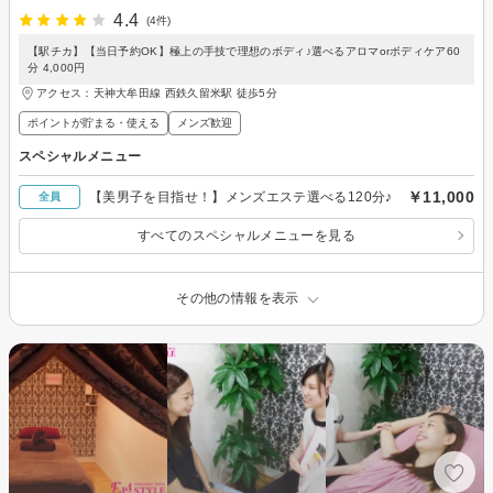
4.4
(4件)
【駅チカ】【当日予約OK】極上の手技で理想のボディ♪選べるアロマorボディケア60
分 4,000円
アクセス：天神大牟田線 西鉄久留米駅 徒歩5分
ポイントが貯まる・使える
メンズ歓迎
スペシャルメニュー
￥11,000
【美男子を目指せ！】メンズエステ選べる120分♪
全員
すべてのスペシャルメニューを見る
その他の情報を表示