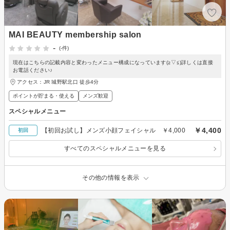
MAI BEAUTY membership salon
-
(-件)
現在はこちらの記載内容と変わったメニュー構成になっています(≧▽≦)詳しくは直接
お電話ください♪
アクセス：JR 城野駅北口 徒歩4分
ポイントが貯まる・使える
メンズ歓迎
スペシャルメニュー
￥4,400
【初回お試し】メンズ小顔フェイシャル ￥4,000
初回
すべてのスペシャルメニューを見る
その他の情報を表示