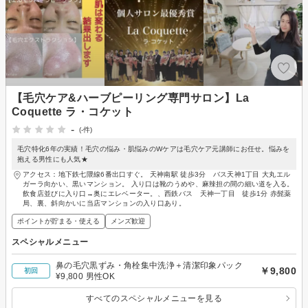
【毛穴ケア&ハーブピーリング専門サロン】La
Coquette ラ・コケット
-
(-件)
毛穴特化6年の実績！毛穴の悩み・肌悩みのWケアは毛穴ケア元講師にお任せ。悩みを
抱える男性にも人気★
アクセス：地下鉄七隈線6番出口すぐ。 天神南駅 徒歩3分 バス天神1丁目 大丸エル
ガーラ向かい、黒いマンション。 入り口は靴のうめや、麻辣担の間の細い道を入る。
飲食店並びに入り口→奥にエレベーター。、西鉄バス 天神一丁目 徒歩1分 赤髭薬
局、裏、斜向かいに当店マンションの入り口あり。
ポイントが貯まる・使える
メンズ歓迎
スペシャルメニュー
鼻の毛穴黒ずみ・角栓集中洗浄＋清潔印象パック
￥9,800
初回
¥9,800 男性OK
すべてのスペシャルメニューを見る