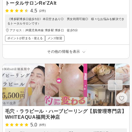
トータルサロンRe'ZAlt
4.5
(2件)
《博多駅博多口徒歩5分》本日空きあり◎ 男女利用可能◎ 様々なお悩みを解決でき
るトータルサロンです♪
アクセス：JR鹿児島本線 博多駅 博多口 徒歩5分
ポイントが貯まる・使える
メンズ歓迎
その他の情報を表示
毛穴・ララピール・ハーブピーリング【肌管理専門店】
WHITEAQUA福岡天神店
5.0
(6件)