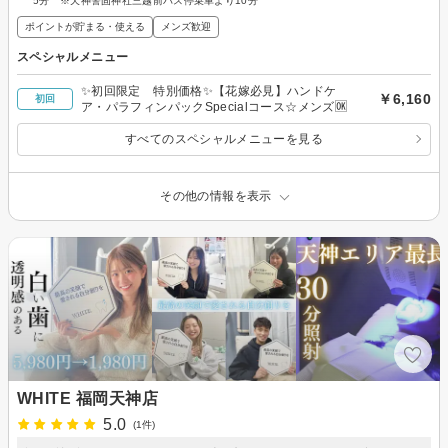
5分 ※天神警固神社三越前バス停乗車より10分
ポイントが貯まる・使える
メンズ歓迎
スペシャルメニュー
✨初回限定 特別価格✨【花嫁必見】ハンドケ
￥6,160
初回
ア・パラフィンパックSpecialコース☆メンズ🆗
すべてのスペシャルメニューを見る
その他の情報を表示
WHITE 福岡天神店
5.0
(1件)