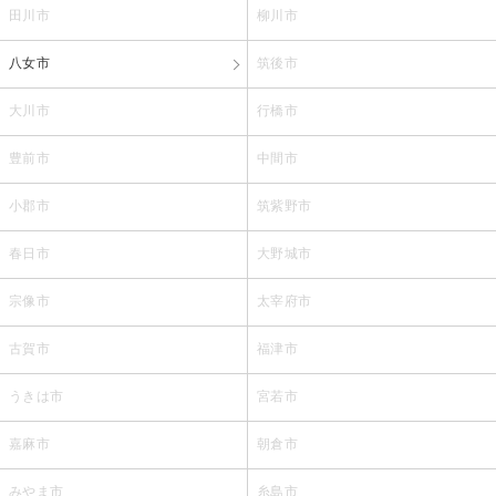
田川市
柳川市
八女市
筑後市
大川市
行橋市
豊前市
中間市
小郡市
筑紫野市
春日市
大野城市
宗像市
太宰府市
古賀市
福津市
うきは市
宮若市
嘉麻市
朝倉市
みやま市
糸島市