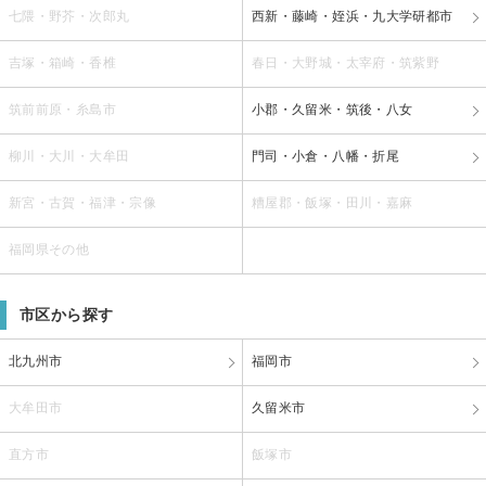
七隈・野芥・次郎丸
西新・藤崎・姪浜・九大学研都市
吉塚・箱崎・香椎
春日・大野城・太宰府・筑紫野
筑前前原・糸島市
小郡・久留米・筑後・八女
柳川・大川・大牟田
門司・小倉・八幡・折尾
新宮・古賀・福津・宗像
糟屋郡・飯塚・田川・嘉麻
福岡県その他
市区から探す
北九州市
福岡市
大牟田市
久留米市
直方市
飯塚市