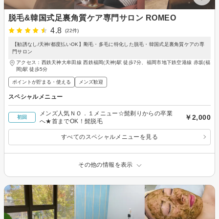
脱毛&韓国式足裏角質ケア専門サロン ROMEO
4.8
(22件)
【勧誘なし/天神/都度払いOK】剛毛・多毛に特化した脱毛・韓国式足裏角質ケアの専
門サロン
アクセス：西鉄天神大牟田線 西鉄福岡(天神)駅 徒歩7分、福岡市地下鉄空港線 赤坂(福
岡)駅 徒歩5分
ポイントが貯まる・使える
メンズ歓迎
スペシャルメニュー
メンズ人気ＮＯ．１メニュー☆髭剃りからの卒業
￥2,000
初回
へ★首までOK！髭脱毛
すべてのスペシャルメニューを見る
その他の情報を表示