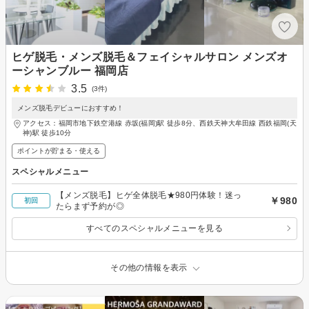
ヒゲ脱毛・メンズ脱毛＆フェイシャルサロン メンズオ
ーシャンブルー 福岡店
3.5
(3件)
メンズ脱毛デビューにおすすめ！
アクセス：福岡市地下鉄空港線 赤坂(福岡)駅 徒歩8分、西鉄天神大牟田線 西鉄福岡(天
神)駅 徒歩10分
ポイントが貯まる・使える
スペシャルメニュー
【メンズ脱毛】ヒゲ全体脱毛★980円体験！迷っ
￥980
初回
たらまず予約が◎
すべてのスペシャルメニューを見る
その他の情報を表示