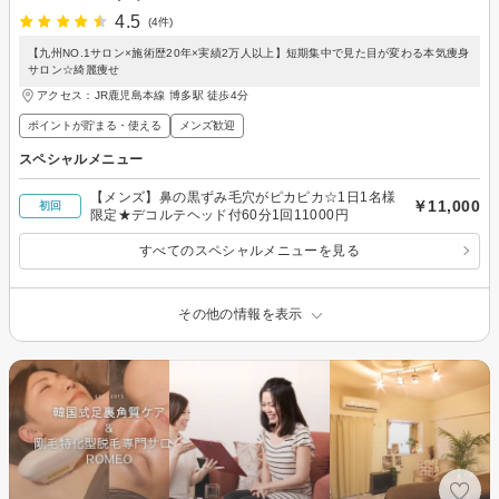
4.5
(4件)
【九州NO.1サロン×施術歴20年×実績2万人以上】短期集中で見た目が変わる本気痩身
サロン☆綺麗痩せ
アクセス：JR鹿児島本線 博多駅 徒歩4分
ポイントが貯まる・使える
メンズ歓迎
スペシャルメニュー
【メンズ】鼻の黒ずみ毛穴がピカピカ☆1日1名様
￥11,000
初回
限定★デコルテヘッド付60分1回11000円
すべてのスペシャルメニューを見る
その他の情報を表示