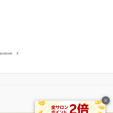
acebook
X