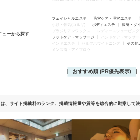
フェイシャルエステ
毛穴ケア・毛穴エステ
小顔・骨気(コルギ)
ボディエステ
痩身・ダ
ブラジリアンワックス
レディースシェービング
ニューから探す
フットケア・マッサージ
ハンドケア・マッサー
インドエステ
セルフホワイトニング
その他
メンズ眉・アイブロウ
おすすめ順 (PR優先表示)
位は、サイト掲載料のランク、掲載情報量や質等を総合的に勘案して