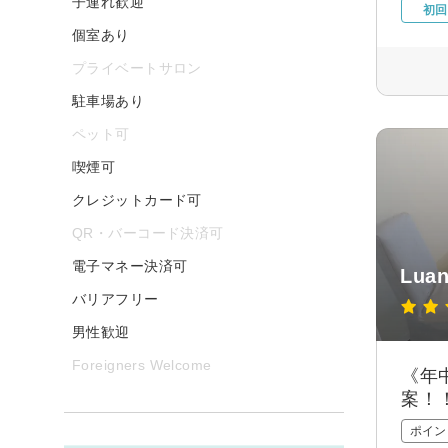
子連れ歓迎
初回
個室あり
プライベートサロン
駐車場あり
ペット可
喫煙可
クレジットカード可
QR・バーコード決済可
電子マネー決済可
Lua
バリアフリー
男性歓迎
Foreigners Welcome
《年
案！
ポイン