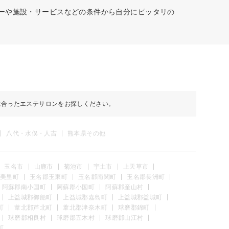
ューや施設・サービスなどの条件から自分にピッタリの
に合ったエステサロンをお探しください。
八代・水俣・人吉
熊本県その他
玉名市
山鹿市
菊池市
宇土市
上天草市
美里町
玉名郡玉東町
玉名郡南関町
玉名郡長洲町
阿蘇郡南小国町
阿蘇郡小国町
阿蘇郡産山村
上益城郡御船町
上益城郡嘉島町
上益城郡益城町
町
葦北郡芦北町
葦北郡津奈木町
球磨郡錦町
球磨郡相良村
球磨郡五木村
球磨郡山江村
町