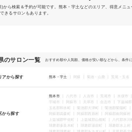
順)から検索＆予約が可能です。熊本・宇土などのエリア、得意メニ
約できるサロンもあります。
県のサロン一覧
おすすめ順や人気順、価格が安い順などから、条件
リアから探す
熊本・宇土
阿蘇
菊池・山鹿
荒尾・玉名
熊本市
八代市
人吉市
荒尾市
水俣市
宇城市
阿蘇市
天草市
合志市
下益城郡
玉名郡和水町
菊池郡大津町
菊池郡菊陽町
区から探す
阿蘇郡高森町
阿蘇郡西原村
阿蘇郡南阿蘇村
上益城郡甲佐町
上益城郡山都町
八代郡氷川
球磨郡多良木町
球磨郡湯前町
球磨郡水上村
球磨郡球磨村
球磨郡あさぎり町
天草郡苓北