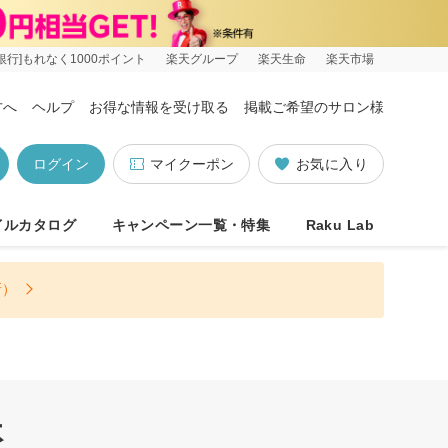
銀行]もれなく1000ポイント
楽天グループ
楽天生命
楽天市場
方へ
ヘルプ
お得な情報を受け取る
掲載ご希望のサロン様
ログイン
マイクーポン
お気に入り
イルカタログ
キャンペーン一覧・特集
Raku Lab
新）
休