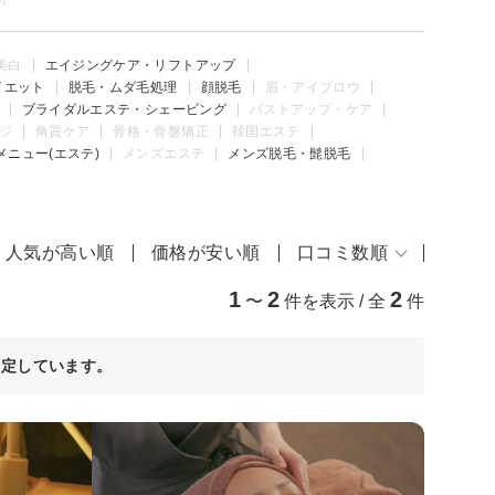
美白
エイジングケア・リフトアップ
イエット
脱毛・ムダ毛処理
顔脱毛
眉・アイブロウ
ブライダルエステ・シェービング
バストアップ・ケア
ジ
角質ケア
骨格・骨盤矯正
韓国エステ
メニュー(エステ)
メンズエステ
メンズ脱毛・髭脱毛
人気が高い順
価格が安い順
口コミ数順
1
2
2
〜
件を表示 / 全
件
決定しています。