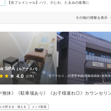
【光フェイシャル】ハリ、小じわ、たるみの改善に
その他の情報を表示
na SPA
(ルアナスパ)
4.0
(1件)
アクセス：JR豊肥本線(阿蘇高原線) 南熊本
中無休》《駐車場あり》《お子様連れ◎》カウンセリ
！
トが貯まる・使える
メンズ歓迎