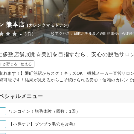
ン 熊本店
(カレンクマモトテン)
-
(-件)
アクセス：日航ホテル裏／通町筋電停から徒歩
に多数店舗展開☆美肌を目指すなら、安心の脱毛サロ
トが貯まる・使える
取れます！】通町筋駅からスグ！キッズOK！機械メーカー直営サロ
術可能です！結果が見えるからこそ続けられる安心・信頼のカレンで
ペシャルメニュー
ワンコイン！脱毛体験（回数：1回）
【小鼻ケア】ブツブツ毛穴を改善♪