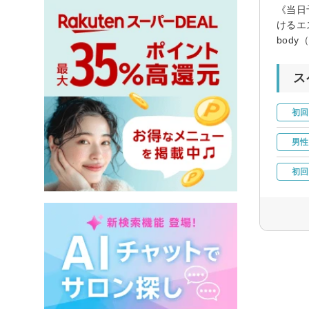
《当日
けるエ
bod
ス
初回
男性
初回