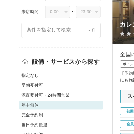
来店時間
〜
カレ
-
条件を指定して検索
件
全国
設備・サービスから探す
ポイン
【予約
指定なし
にも施
早朝受付可
深夜受付可・24時間営業
ス
年中無休
初回
完全予約制
全員
当日予約歓迎