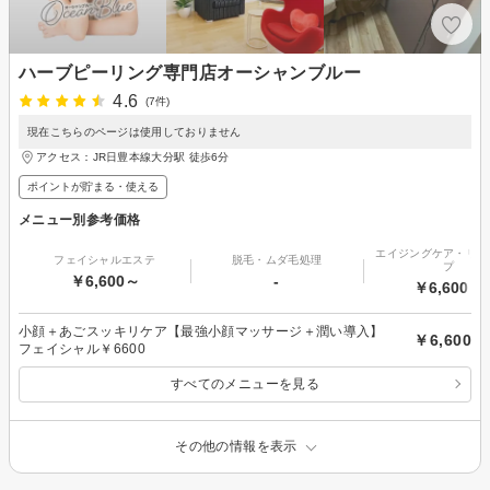
ハーブピーリング専門店オーシャンブルー
4.6
(7件)
現在こちらのページは使用しておりません
アクセス：JR日豊本線大分駅 徒歩6分
ポイントが貯まる・使える
メニュー別参考価格
エイジングケア・リフ
フェイシャルエステ
脱毛・ムダ毛処理
プ
￥6,600～
-
￥6,600～
小顔＋あごスッキリケア【最強小顔マッサージ＋潤い導入】
￥6,600
フェイシャル￥6600
すべてのメニューを見る
その他の情報を表示