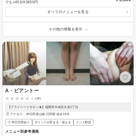
でも○45分¥3850円
すべてのメニューを見る
その他の情報を表示
A・ビアントー
-
(-件)
【プライベートサロン★】福岡市中央区大名2丁目
アクセス：JR日田彦山線 日田駅 徒歩16分
◎ 本日空席あり
ポイントが貯まる・使える
メンズ歓迎
メニュー別参考価格