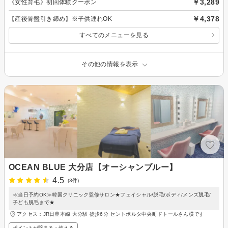
￥3,289
《女性育毛》初回体験クーポン
￥4,378
【産後骨盤引き締め】※子供連れOK
すべてのメニューを見る
その他の情報を表示
OCEAN BLUE 大分店【オーシャンブルー】
4.5
(3件)
≪当日予約OK≫韓国クリニック監修サロン★フェイシャル/脱毛/ボディ/メンズ脱毛/
子ども脱毛まで★
アクセス：JR日豊本線 大分駅 徒歩6分 セントポルタ中央町ドトールさん横です
ポイントが貯まる・使える