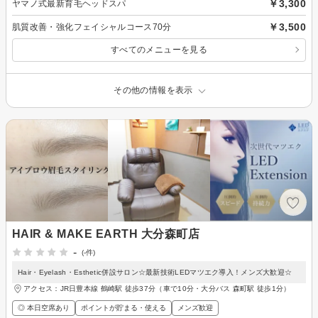
￥3,300
ヤマノ式最新育毛ヘッドスパ
￥3,500
肌質改善・強化フェイシャルコース70分
すべてのメニューを見る
その他の情報を表示
HAIR & MAKE EARTH 大分森町店
-
(-件)
Hair・Eyelash・Esthetic併設サロン☆最新技術LEDマツエク導入！メンズ大歓迎☆
アクセス：JR日豊本線 鶴崎駅 徒歩37分（車で10分・大分バス 森町駅 徒歩1分）
◎ 本日空席あり
ポイントが貯まる・使える
メンズ歓迎