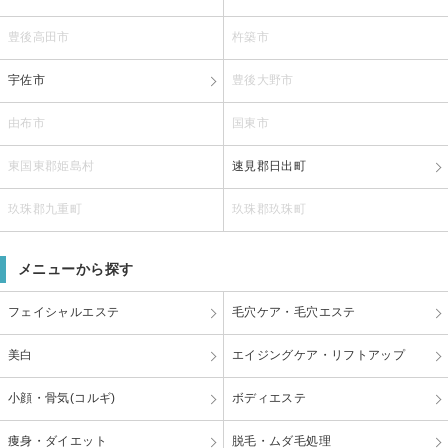
豊後高田市
杵築市
宇佐市
豊後大野市
由布市
国東市
東国東郡姫島村
速見郡日出町
玖珠郡九重町
玖珠郡玖珠町
メニューから探す
フェイシャルエステ
毛穴ケア・毛穴エステ
美白
エイジングケア・リフトアップ
小顔・骨気(コルギ)
ボディエステ
痩身・ダイエット
脱毛・ムダ毛処理