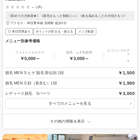
-
(-件)
《初めての方歓迎★》《脱毛をもっと気軽に♪♪》《体を温めることの大切さを☆》
アクセス：JR日豊本線 別府駅 徒歩5分
◎ 本日空席あり
ポイントが貯まる・使える
メンズ歓迎
メニュー別参考価格
エイジングケア・リフ
フェイシャルエステ
脱毛・ムダ毛処理
プ
￥5,000～
￥3,000～
-
￥1,500
脱毛 MEN S ヒゲ 脱毛 部位別 1回
￥1,980
脱毛 MEN S 顔（首含む）1回
￥3,000
レディース脱毛 Sパーツ
すべてのメニューを見る
その他の情報を表示