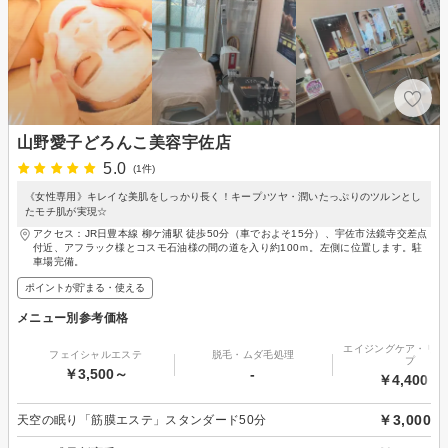
山野愛子どろんこ美容宇佐店
5.0
(1件)
《女性専用》キレイな美肌をしっかり長く！キープ♪ツヤ・潤いたっぷりのツルンとし
たモチ肌が実現☆
アクセス：JR日豊本線 柳ケ浦駅 徒歩50分（車でおよそ15分）、宇佐市法鏡寺交差点
付近、アフラック様とコスモ石油様の間の道を入り約100ｍ。左側に位置します。駐
車場完備。
ポイントが貯まる・使える
メニュー別参考価格
エイジングケア・リフ
フェイシャルエステ
脱毛・ムダ毛処理
プ
￥3,500～
-
￥4,400～
￥3,000
天空の眠り「筋膜エステ」スタンダード50分