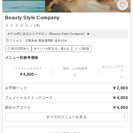
Beauty Style Company
-
(-件)
ホテル内にあるエステサロン《Beauty Style Company》★
アクセス：日豊本線 豊後豊岡駅 徒歩10分
◎ 本日空席あり
ポイントが貯まる・使える
メンズ歓迎
メニュー別参考価格
エイジングケア・リフ
フェイシャルエステ
脱毛・ムダ毛処理
プ
￥4,800～
-
-
￥2,800
お手軽ヘッド
￥4,800
フェイシャルクイックコース
￥4,800
部分ケアコース
すべてのメニューを見る