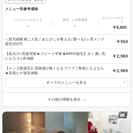
メニュー別参考価格
エイジングケア・リフ
フェイシャルエステ
脱毛・ムダ毛処理
プ
-
-
￥8,800～
＼脱毛経験者に人気／あと少しを整える♪選べる1ヶ所メンテ
￥550
脱毛550円
【高出力×高速照射★スピード卒業★MIRAI脱毛】太く濃い毛
￥2,980
にも◎ 3ヵ所体験
【メンズ髭脱毛】清潔感が無くなるブツブツ青髭とさよなら
￥2,980
★美肌ヒゲ脱毛体験
すべてのメニューを見る
その他の情報を表示