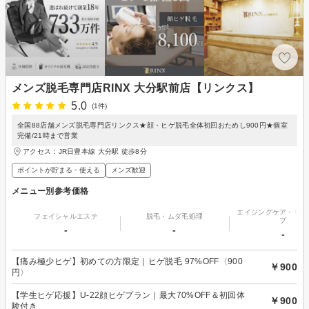
メンズ脱毛専門店RINX 大分駅前店【リンクス】
5.0
(1件)
全国88店舗メンズ脱毛専門店リンクス★顔・ヒゲ脱毛全体初回おためし900円★個室
完備/21時まで営業
アクセス：JR日豊本線 大分駅 徒歩8分
ポイントが貯まる・使える
メンズ歓迎
メニュー別参考価格
エイジングケア・リフ
フェイシャルエステ
脱毛・ムダ毛処理
プ
-
-
-
【痛み極少ヒゲ】初めての方限定｜ヒゲ脱毛 97%OFF〈900
￥900
円〉
【学生ヒゲ応援】U-22顔ヒゲプラン｜最大70%OFF＆初回体
￥900
験付き