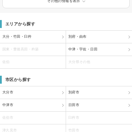
その他の情報を表示
エリアから探す
大分・竹田・臼杵
別府・由布
国東・豊後高田・杵築
中津・宇佐・日田
佐伯
大分県その他
市区から探す
大分市
別府市
中津市
日田市
佐伯市
臼杵市
津久見市
竹田市