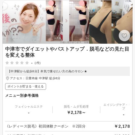
中津市でダイエットやバストアップ．脱毛などの見た目
を変える整体
-
(-件)
【中津駅から徒歩8分】本気で痩せたい方の為のサロン★
アクセス：日豊本線 中津駅 徒歩8分
ポイントが貯まる・使える
メニュー別参考価格
エイジングケア・リフ
フェイシャルエステ
脱毛・ムダ毛処理
プ
-
￥2,178～
-
￥2,178
《レディース脱毛》初回体験クーポン ※2回分