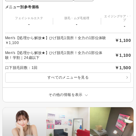
メニュー別参考価格
エイジングケア・リフ
フェイシャルエステ
脱毛・ムダ毛処理
プ
-
-
-
Men's【処理から解放★】ひげ脱毛1箇所！全力の1部位体験
￥1,100
￥1,100
Men's【処理から解放★】ひげ脱毛1箇所！全力の1部位体
￥1,100
験！学割｜24歳以下
￥1,500
口下脱毛回数：1回
すべてのメニューを見る
その他の情報を表示