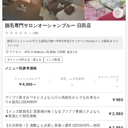
脱毛専門サロンオーシャンブルー 日田店
-
(-件)
脱毛/フェイシャル/子ども脱毛(7歳〜中学3年生)/マッサージ/body/メンズ脱毛＆フェ
イシャル
アクセス：JR久大本線(ゆふ高原線) 日田駅 徒歩1分
ポイントが貯まる・使える
メンズ歓迎
メニュー別参考価格
エイジングケア・リフ
フェイシャルエステ
脱毛・ムダ毛処理
プ
￥4,400～
-
-
ブツブツ黒ずみワキとさよなら◎≪高校生からでも出来る≫
￥980
ワキ脱毛12回¥980!!
【メンズ髭脱毛】清潔感が無くなるブツブツ青髭とさよなら
￥2,980
★美肌ヒゲ脱毛体験
【大分県初！】漢酵よもぎ蒸し登場☆通常1回5500円→何回
￥3,850