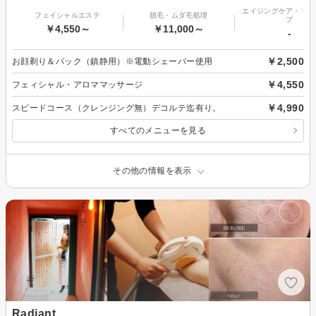
エイジングケア・リフ
フェイシャルエステ
脱毛・ムダ毛処理
プ
￥4,550～
￥11,000～
-
￥2,500
お顔剃り＆パック（鎮静用）※電動シェーバー使用
￥4,550
フェィシャル・アロママッサージ
￥4,990
スピードコース（クレンジング無）デコルテ迄有り。
すべてのメニューを見る
その他の情報を表示
Radiant