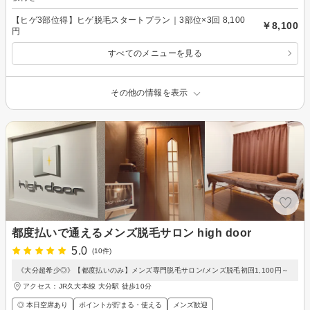
【ヒゲ3部位得】ヒゲ脱毛スタートプラン｜3部位×3回 8,100
￥8,100
円
すべてのメニューを見る
その他の情報を表示
都度払いで通えるメンズ脱毛サロン high door
5.0
(10件)
《大分超希少◎》【都度払いのみ】メンズ専門脱毛サロン/メンズ脱毛初回1,100円～
アクセス：JR久大本線 大分駅 徒歩10分
◎ 本日空席あり
ポイントが貯まる・使える
メンズ歓迎