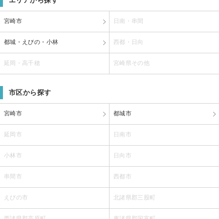
宮崎市
日南・串間
都城・えびの・小林
西都・日向
延岡・高千穂
宮崎県その他
市区から探す
宮崎市
都城市
延岡市
日南市
小林市
日向市
串間市
西都市
えびの市
北諸県郡三股町
西諸県郡高原町
東諸県郡国富町