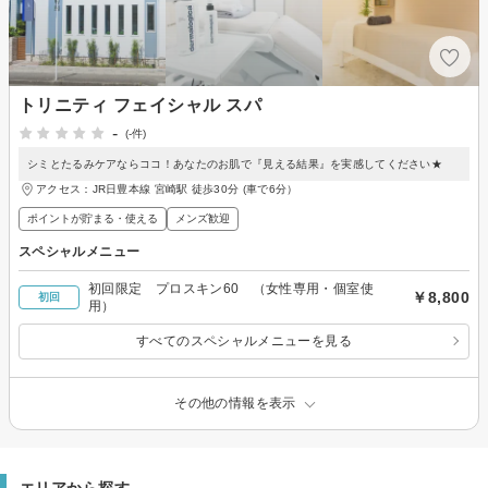
トリニティ フェイシャル スパ
-
(-件)
シミとたるみケアならココ！あなたのお肌で『見える結果』を実感してください★
アクセス：JR日豊本線 宮崎駅 徒歩30分 (車で6分）
ポイントが貯まる・使える
メンズ歓迎
スペシャルメニュー
初回限定 プロスキン60 （女性専用・個室使
￥8,800
初回
用）
すべてのスペシャルメニューを見る
その他の情報を表示
エリアから探す