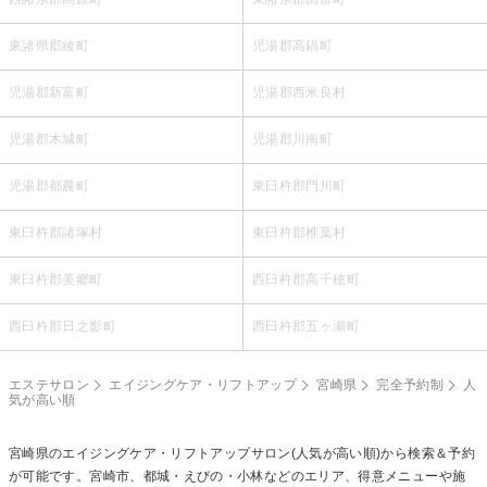
東諸県郡綾町
児湯郡高鍋町
児湯郡新富町
児湯郡西米良村
児湯郡木城町
児湯郡川南町
児湯郡都農町
東臼杵郡門川町
東臼杵郡諸塚村
東臼杵郡椎葉村
東臼杵郡美郷町
西臼杵郡高千穂町
西臼杵郡日之影町
西臼杵郡五ヶ瀬町
エステサロン
エイジングケア・リフトアップ
宮崎県
完全予約制
人
気が高い順
宮崎県の
エイジングケア・リフトアップ
サロン(人気が高い順)から検索＆予約
が可能です。宮崎市、都城・えびの・小林などのエリア、得意メニューや施