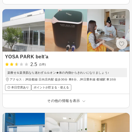
YOSA PARK belt’a
2.5
(1件)
楽痩せ＆楽美肌なら迷わずルルオン★体の内側からきれいになりましょう♪
アクセス：JR吉都線 日向庄内駅 徒歩30分 車8分、JR日豊本線 都城駅 車10分
◎ 本日空席あり
ポイントが貯まる・使える
その他の情報を表示