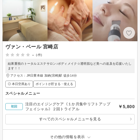
ヴァン・ベール 宮崎店
-
(-件)
結果重視のトータルエステサロン♪ボディメイク☆透明肌など美への追及を応援いたし
ます！！
アクセス：JR日豊本線 加納(宮崎)駅 徒歩14分
◎ 本日空席あり
ポイントが貯まる・使える
スペシャルメニュー
注目のエイジングケア《１か月集中リフトアップ
￥5,800
初回
フェイシャル》２回トライアル
すべてのスペシャルメニューを見る
その他の情報を表示