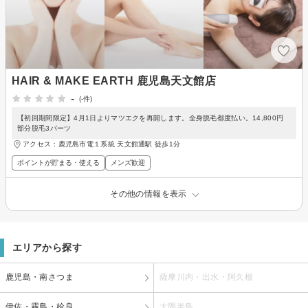
HAIR & MAKE EARTH 鹿児島天文館店
-
(-件)
【初回期間限定】4月1日よりマツエクを再開します。全身脱毛都度払い。14,800円
部分脱毛3パーツ
アクセス：鹿児島市電１系統 天文館通駅 徒歩1分
ポイントが貯まる・使える
メンズ歓迎
その他の情報を表示
エリアから探す
鹿児島・南さつま
薩摩川内・出水・阿久根
伊佐・霧島・姶良
大隅半島