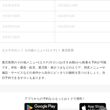
大島郡喜界町
大島郡徳之島町
大島郡天城町
大島郡伊仙町
大島郡和泊町
大島郡知名町
大島郡与論町
エステサロン
その他メニュー(エステ)
鹿児島県
鹿児島県の
その他メニュー(エステ)
サロン(おすすめ順)から検索＆予約が可能
です。伊佐・霧島・姶良、鹿児島・南さつまなどのエリア、得意メニューや
施設・サービスなどの条件から自分にピッタリの施術を見つけましょう。当
日予約できるサロンもあります。
アプリからの予約ならもっとおトクで便利！