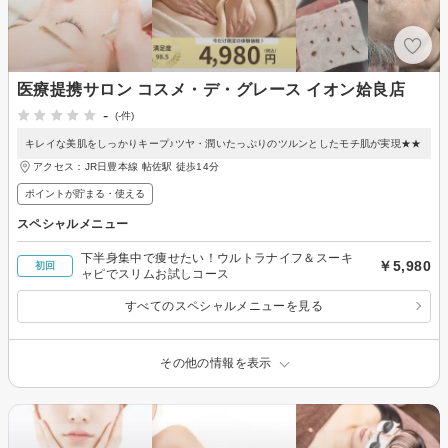
医療提携サロン コスメ・デ・グレース イオン姶良店
-
(-件)
キレイな美肌をしっかりキープ♪ツヤ・潤いたっぷりのツルンとしたモチ肌が実現★★
アクセス：JR日豊本線 帖佐駅 徒歩14分
ポイントが貯まる・使える
スペシャルメニュー
下半身集中で痩せたい！ウルトラナイフ＆スーキ
￥5,980
初回
ャピでスリムお試しコース
すべてのスペシャルメニューを見る
その他の情報を表示