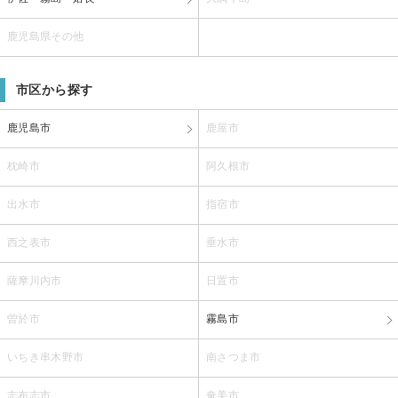
鹿児島県その他
市区から探す
鹿児島市
鹿屋市
枕崎市
阿久根市
出水市
指宿市
西之表市
垂水市
薩摩川内市
日置市
曽於市
霧島市
いちき串木野市
南さつま市
志布志市
奄美市