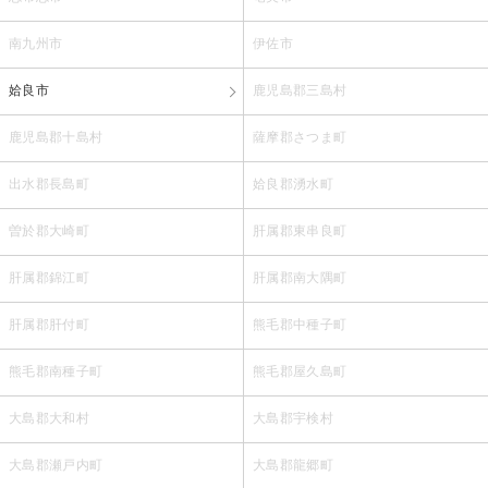
南九州市
伊佐市
姶良市
鹿児島郡三島村
鹿児島郡十島村
薩摩郡さつま町
出水郡長島町
姶良郡湧水町
曽於郡大崎町
肝属郡東串良町
肝属郡錦江町
肝属郡南大隅町
肝属郡肝付町
熊毛郡中種子町
熊毛郡南種子町
熊毛郡屋久島町
大島郡大和村
大島郡宇検村
大島郡瀬戸内町
大島郡龍郷町