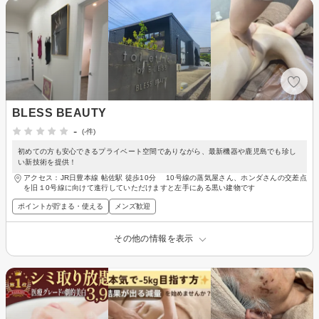
BLESS BEAUTY
-
(-件)
初めての方も安心できるプライベート空間でありながら、最新機器や鹿児島でも珍し
い新技術を提供！
アクセス：JR日豊本線 帖佐駅 徒歩10分 10号線の蒸気屋さん、ホンダさんの交差点
を旧１0号線に向けて進行していただけますと左手にある黒い建物です
ポイントが貯まる・使える
メンズ歓迎
その他の情報を表示