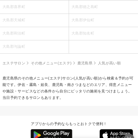
大島郡喜界町
大島郡徳之島町
大島郡天城町
大島郡伊仙町
大島郡和泊町
大島郡知名町
大島郡与論町
エステサロン
その他メニュー(エステ)
鹿児島県
人気が高い順
鹿児島県の
その他メニュー(エステ)
サロン(人気が高い順)から検索＆予約が可
能です。伊佐・霧島・姶良、鹿児島・南さつまなどのエリア、得意メニュー
や施設・サービスなどの条件から自分にピッタリの施術を見つけましょう。
当日予約できるサロンもあります。
アプリからの予約ならもっとおトクで便利！