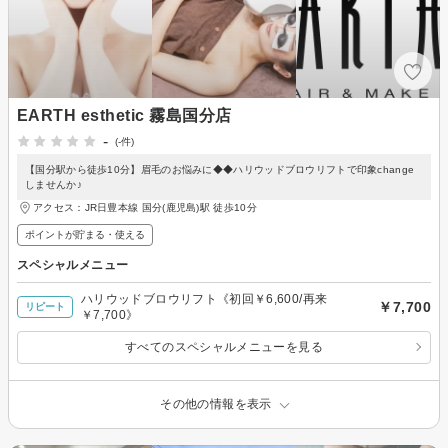
EARTH esthetic 霧島国分店
-
(-件)
【国分駅から徒歩10分】眉毛のお悩みに◆◆ハリウッドブロウリフトで印象change
しませんか♪
アクセス：JR日豊本線 国分(鹿児島)駅 徒歩10分
ポイントが貯まる・使える
スペシャルメニュー
ハリウッドブロウリフト《初回￥6,600/再来
￥7,700
リピート
￥7,700》
すべてのスペシャルメニューを見る
その他の情報を表示