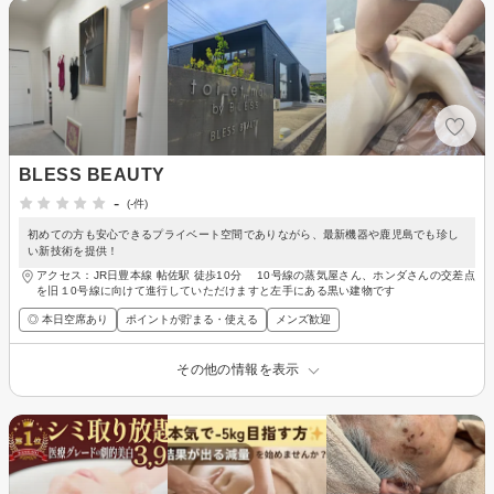
BLESS BEAUTY
-
(-件)
初めての方も安心できるプライベート空間でありながら、最新機器や鹿児島でも珍し
い新技術を提供！
アクセス：JR日豊本線 帖佐駅 徒歩10分 10号線の蒸気屋さん、ホンダさんの交差点
を旧１0号線に向けて進行していただけますと左手にある黒い建物です
◎ 本日空席あり
ポイントが貯まる・使える
メンズ歓迎
その他の情報を表示