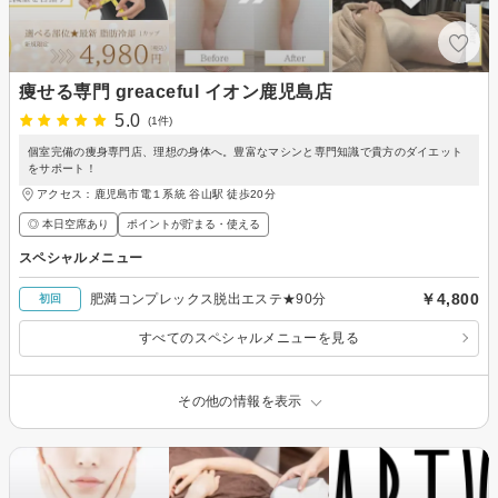
痩せる専門 greaceful イオン鹿児島店
5.0
(1件)
個室完備の痩身専門店、理想の身体へ。豊富なマシンと専門知識で貴方のダイエット
をサポート！
アクセス：鹿児島市電１系統 谷山駅 徒歩20分
◎ 本日空席あり
ポイントが貯まる・使える
スペシャルメニュー
￥4,800
肥満コンプレックス脱出エステ★90分
初回
すべてのスペシャルメニューを見る
その他の情報を表示