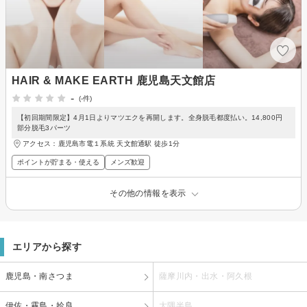
HAIR & MAKE EARTH 鹿児島天文館店
-
(-件)
【初回期間限定】4月1日よりマツエクを再開します。全身脱毛都度払い。14,800円
部分脱毛3パーツ
アクセス：鹿児島市電１系統 天文館通駅 徒歩1分
ポイントが貯まる・使える
メンズ歓迎
その他の情報を表示
エリアから探す
鹿児島・南さつま
薩摩川内・出水・阿久根
伊佐・霧島・姶良
大隅半島