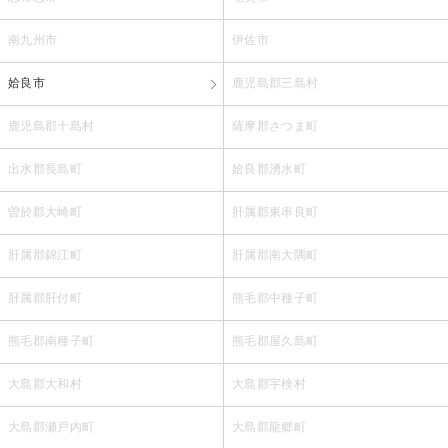
南九州市
伊佐市
姶良市
鹿児島郡三島村
鹿児島郡十島村
薩摩郡さつま町
出水郡長島町
姶良郡湧水町
曽於郡大崎町
肝属郡東串良町
肝属郡錦江町
肝属郡南大隅町
肝属郡肝付町
熊毛郡中種子町
熊毛郡南種子町
熊毛郡屋久島町
大島郡大和村
大島郡宇検村
大島郡瀬戸内町
大島郡龍郷町