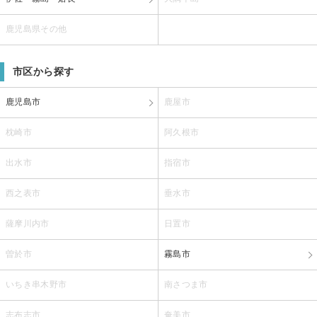
鹿児島県その他
市区から探す
鹿児島市
鹿屋市
枕崎市
阿久根市
出水市
指宿市
西之表市
垂水市
薩摩川内市
日置市
曽於市
霧島市
いちき串木野市
南さつま市
志布志市
奄美市