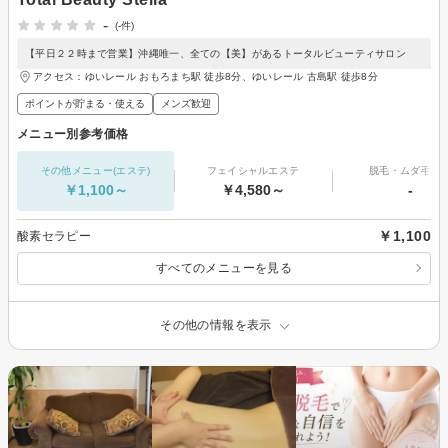
-
(-件)
【平日２２時まで営業】沖縄唯一、全ての【美】があるトータルビューティサロン
アクセス：ゆいレール おもろまち駅 徒歩8分、ゆいレール 古島駅 徒歩8分
ポイントが貯まる・使える
メンズ歓迎
メニュー別参考価格
その他メニュー(エステ)
フェイシャルエステ
脱毛・ムダ毛処
￥1,100～
￥4,580～
-
￥1,100
酸素セラピー
すべてのメニューを見る
その他の情報を表示