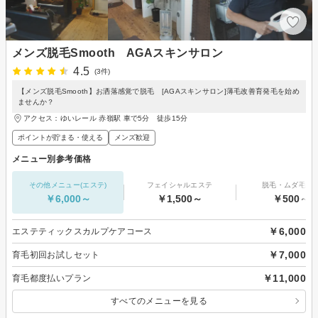
メンズ脱毛Smooth AGAスキンサロン
4.5
(3件)
【メンズ脱毛Smooth】お洒落感覚で脱毛 [AGAスキンサロン]薄毛改善育発毛を始め
ませんか？
アクセス：ゆいレール 赤嶺駅 車で5分 徒歩15分
ポイントが貯まる・使える
メンズ歓迎
メニュー別参考価格
その他メニュー(エステ)
フェイシャルエステ
脱毛・ムダ毛処
￥6,000～
￥1,500～
￥500～
￥6,000
エステティックスカルプケアコース
￥7,000
育毛初回お試しセット
￥11,000
育毛都度払いプラン
すべてのメニューを見る