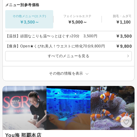
メニュー別参考価格
その他メニュー(エステ)
フェイシャルエステ
脱毛・ムダ毛処
￥3,500～
￥5,000～
￥1,100～
￥3,500
【温技】頑固なこりも温〜っとほぐす♪20分 3,500円
￥9,800
【痩身】Open★くびれ美人！ウエストに特化70分9,800円
すべてのメニューを見る
その他の情報を表示
You海 那覇本店