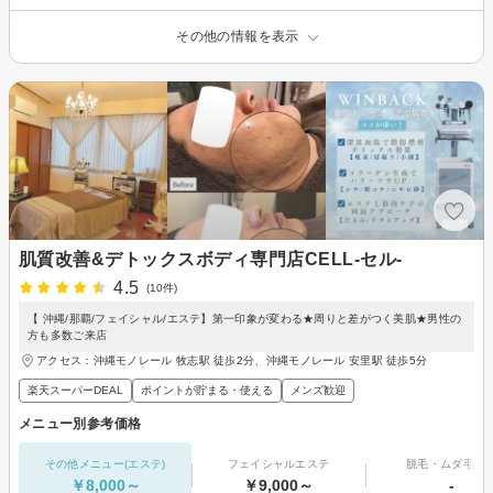
その他の情報を表示
肌質改善&デトックスボディ専門店CELL-セル-
4.5
(10件)
【 沖縄/那覇/フェイシャル/エステ】第一印象が変わる★周りと差がつく美肌★男性の
方も多数ご来店
アクセス：沖縄モノレール 牧志駅 徒歩2分、沖縄モノレール 安里駅 徒歩5分
楽天スーパーDEAL
ポイントが貯まる・使える
メンズ歓迎
メニュー別参考価格
その他メニュー(エステ)
フェイシャルエステ
脱毛・ムダ毛処
￥8,000～
￥9,000～
-