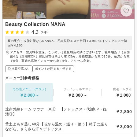
Beauty Collection NANA
4.3
(2件)
夏の毛穴・皮脂対策ならNANAへ 毛穴洗浄エステ初回￥3,980/エイジングエステ初
回￥4,100
アクセス：豊見城市宜保。こうのいけ豊見城店の隣にございます。駐車場あり（店舗
前4台（乗用車OK）豊見城市役所より車で5分。那覇空港から車で15分。糸満から車
で5分。高速名嘉地インターから車で5分。アクセス良好。
◎ 本日空席あり
ポイントが貯まる・使える
メニュー別参考価格
その他メニュー(エステ)
フェイシャルエステ
脱毛・ムダ毛処
￥2,800～
￥2,300～
￥1,000～
遠赤外線ドーム サウナ 30分 【デトックス・代謝UP・妊
￥2,800
活◎】
黄土よもぎ蒸し40分【芯から温め・巡り・整う】椅子に座り
￥3,000
ながら、さらさら汗＆デトックス