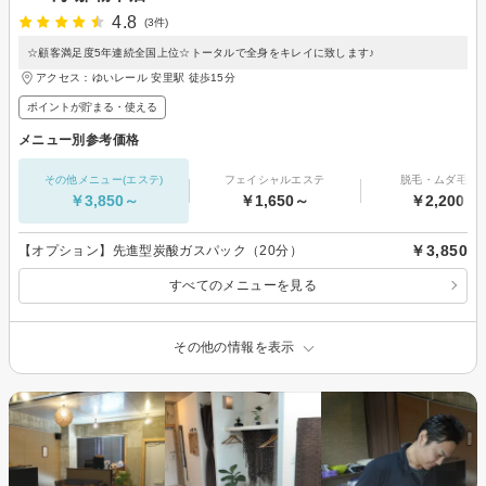
4.8
(3件)
☆顧客満足度5年連続全国上位☆トータルで全身をキレイに致します♪
アクセス：ゆいレール 安里駅 徒歩15分
ポイントが貯まる・使える
メニュー別参考価格
その他メニュー(エステ)
フェイシャルエステ
脱毛・ムダ毛処
￥3,850～
￥1,650～
￥2,200～
￥3,850
【オプション】先進型炭酸ガスパック（20分）
すべてのメニューを見る
その他の情報を表示