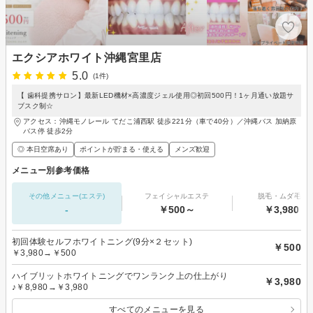
エクシアホワイト沖縄宮里店
5.0
(1件)
【 歯科提携サロン】最新LED機材×高濃度ジェル使用◎初回500円！1ヶ月通い放題サ
ブスク制☆
アクセス：沖縄モノレール てだこ浦西駅 徒歩221分（車で40分）／沖縄バス 加納原
バス停 徒歩2分
◎ 本日空席あり
ポイントが貯まる・使える
メンズ歓迎
メニュー別参考価格
その他メニュー(エステ)
フェイシャルエステ
脱毛・ムダ毛処
-
￥500～
￥3,980～
初回体験セルフホワイトニング(9分×２セット)
￥500
￥3,980→￥500
ハイブリットホワイトニングでワンランク上の仕上がり
￥3,980
♪￥8,980→￥3,980
すべてのメニューを見る