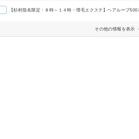
【杉村指名限定・８時～１４時・増毛エクステ】ヘアループ500本＋S
その他の情報を表示