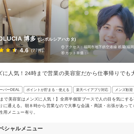
OLUCIA 博多
(レボルシアハカタ)
アクセス：福岡市地下鉄空港線 祇園(福岡)
4.6
(77件)
カット単価：
-
ズに人気！24時まで営業の美容室だから仕事帰りでも
ーパーDEAL
ポイントが貯まる・使える
楽天ペイアプリ対応
メンズ歓迎
時まで美容室はメンズに人気！】全席半個室ブースで人の目を気にする
りに通える。朝８時から営業なので大事な会議・商談・出張があって
性用メニュー有り。
ペシャルメニュー