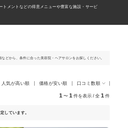
リートメントなどの得意メニューや豊富な施設・サービ
順などから、条件に合った美容院・ヘアサロンをお探しください。
人気が高い順
価格が安い順
口コミ数順
1
1
1
〜
件を表示 / 全
件
決定しています。