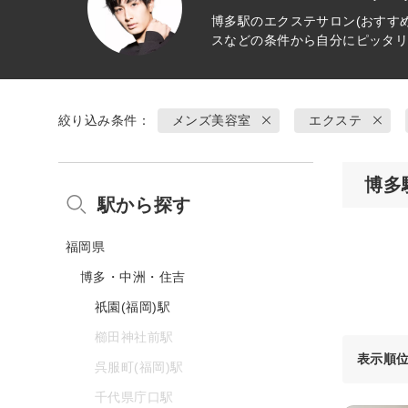
博多駅の
エクステ
サロン(おすす
スなどの条件から自分にピッタ
絞り込み条件：
メンズ美容室
エクステ
博多
駅から探す
福岡県
博多・中洲・住吉
祇園(福岡)駅
櫛田神社前駅
表示順
呉服町(福岡)駅
千代県庁口駅