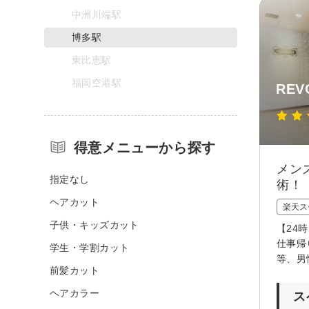
中洲川端駅
博多駅
東比恵駅
福岡空港駅
REV
得意メニューから探す
メン
指定なし
術！
ヘアカット
楽天ス
子供・キッズカット
【24
仕事帰
学生・学割カット
等、男
前髪カット
ヘアカラー
ス