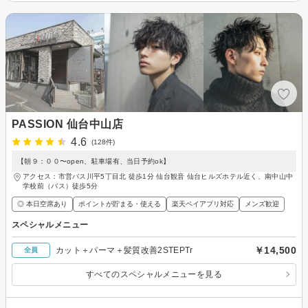
PASSION 仙台中山店
4.6
(128件)
【朝９：００〜open、駐車場有、当日予約ok】
アクセス：市営バス川平5丁目北 徒歩1分 仙台観音 仙台ヒルズホテル近く、南中山中
学校前（バス）徒歩5分
◎ 本日空席あり
ポイントが貯まる・使える
楽天ペイアプリ対応
メンズ歓迎
スペシャルメニュー
￥14,500
カット＋パーマ＋髪質改善2STEPTr
全員
すべてのスペシャルメニューを見る