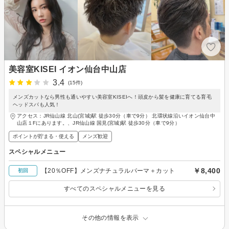
美容室KISEI イオン仙台中山店
3.4
(15件)
メンズカットなら男性も通いやすい美容室KISEIへ！頭皮から髪を健康に育てる育毛
ヘッドスパも人気！
アクセス：JR仙山線 北山(宮城)駅 徒歩30分（車で9分） 北環状線沿いイオン仙台中
山店１Fにあります。、JR仙山線 国見(宮城)駅 徒歩30分（車で9分）
ポイントが貯まる・使える
メンズ歓迎
スペシャルメニュー
￥8,400
【20％OFF】メンズナチュラルパーマ＋カット
初回
すべてのスペシャルメニューを見る
その他の情報を表示