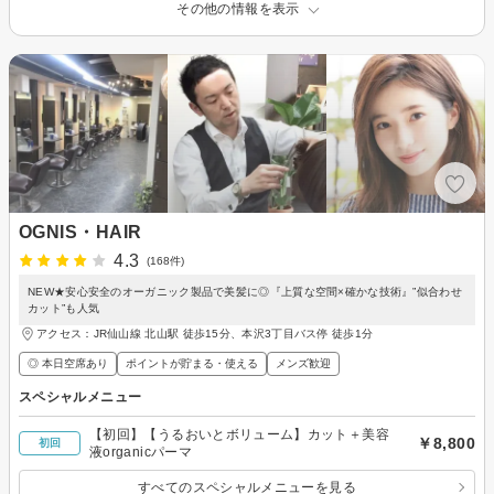
その他の情報を表示
OGNIS・HAIR
4.3
(168件)
NEW★安心安全のオーガニック製品で美髪に◎『上質な空間×確かな技術』”似合わせ
カット”も人気
アクセス：JR仙山線 北山駅 徒歩15分、本沢3丁目バス停 徒歩1分
◎ 本日空席あり
ポイントが貯まる・使える
メンズ歓迎
スペシャルメニュー
【初回】【うるおいとボリューム】カット＋美容
￥8,800
初回
液organicパーマ
すべてのスペシャルメニューを見る