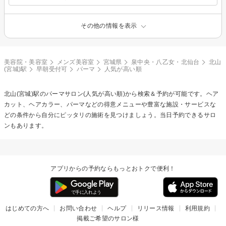
その他の情報を表示
美容院・美容室
メンズ美容室
宮城県
泉中央・八乙女・北仙台
北山
(宮城)駅
早朝受付可
パーマ
人気が高い順
北山(宮城)駅の
パーマ
サロン(人気が高い順)から検索＆予約が可能です。ヘア
カット、ヘアカラー、パーマなどの得意メニューや豊富な施設・サービスな
どの条件から自分にピッタリの施術を見つけましょう。当日予約できるサロ
ンもあります。
アプリからの予約ならもっとおトクで便利！
はじめての方へ
お問い合わせ
ヘルプ
リリース情報
利用規約
掲載ご希望のサロン様