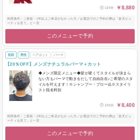
￥8,880
120分
利用条件：ご新規・1年以上ご来店がなかった方／お電話でのご予約の際は「楽天ビュ
ーティを見て」と一言
このメニューで予約
初回
男性
ヘアカット
パーマ
【20％OFF】メンズナチュラルパーマ＋カット
◆メンズ限定メニュー◆髪が硬くてスタイルが決まら
ない方もパーマで動きをだして自由自在♪ご希望のスタ
イルを叶えます！※シャンプー・ブロー込※スタイリ
スト指名料別
￥8,400
150分
利用条件：ご新規・1年以上ご来店がなかった方／お電話でのご予約の際は「楽天ビュ
ーティを見て」と一言
このメニューで予約