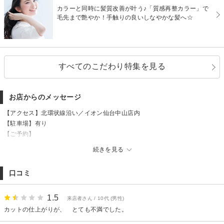
カラーと同時に髪質改善が叶う♪「質感再整カラー」で
毛先まで艶やか！手触りの良いしなやかな髪へ☆
すべてのこだわり特集を見る
お店からのメッセージ
【アクセス】北環状線沿い／イオン仙台中山店内
【駐車場】有り
【ご予約】
当店ではご予約のお客様優先とさせていただいております。
続きを見る
特に土日・祝日は大変混み合う場合がございますので事前のご予約がおすす
めです。
口コミ
1.5
来店者さん / 10代 (男性)
カットの仕上がりが、 とても不満でした。