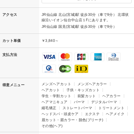
アクセス
JR仙山線 北山(宮城)駅 徒歩30分（車で9分） 北環状
線沿いイオン仙台中山店１Fにあります。
JR仙山線 国見(宮城)駅 徒歩30分（車で9分）
カット単価
￥3,840～
支払方法
メンズヘアカット
メンズヘアカラー
得意メニュー
ヘアカット
子供・キッズカット
学生・学割カット
前髪カット
ヘアカラー
ヘアマニキュア
パーマ
デジタルパーマ
縮毛矯正
ストレートパーマ
トリートメント
ヘッドスパ・頭皮ケア
エクステ
ヘアメイク
眉カット・眉カラー・脱色(ブリーチ)
その他(ヘア)