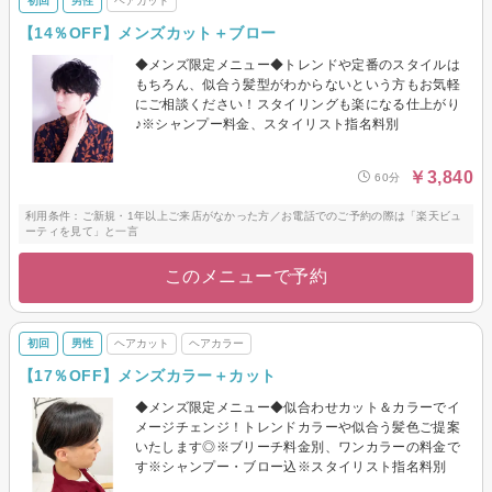
初回
男性
ヘアカット
【14％OFF】メンズカット＋ブロー
◆メンズ限定メニュー◆トレンドや定番のスタイルは
もちろん、似合う髪型がわからないという方もお気軽
にご相談ください！スタイリングも楽になる仕上がり
♪※シャンプー料金、スタイリスト指名料別
￥3,840
60分
利用条件：ご新規・1年以上ご来店がなかった方／お電話でのご予約の際は「楽天ビュ
ーティを見て」と一言
このメニューで予約
初回
男性
ヘアカット
ヘアカラー
【17％OFF】メンズカラー＋カット
◆メンズ限定メニュー◆似合わせカット＆カラーでイ
メージチェンジ！トレンドカラーや似合う髪色ご提案
いたします◎※ブリーチ料金別、ワンカラーの料金で
す※シャンプー・ブロー込※スタイリスト指名料別