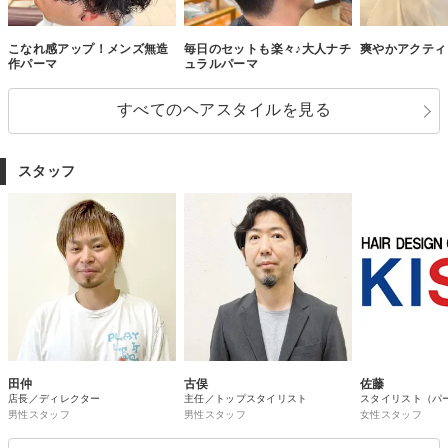
こなれ感アップ！メンズ無造
毎日のセットも楽々♪大人ナチ
爽やかアクティ
作パーマ
ュラルパーマ
すべてのヘアスタイルを見る
スタッフ
田仲
古俣
佐藤
店長／ディレクター
主任／トップスタイリスト
スタイリスト（パ
男性スタッフ
男性スタッフ
女性スタッフ