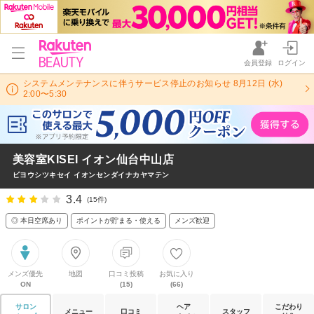
会員登録
ログイン
システムメンテナンスに伴うサービス停止のお知らせ 8月12日 (水)
2:00〜5:30
美容室KISEI イオン仙台中山店
ビヨウシツキセイ イオンセンダイナカヤマテン
3.4
(15件)
◎ 本日空席あり
ポイントが貯まる・使える
メンズ歓迎
メンズ優先
地図
口コミ投稿
お気に入り
ON
(15)
(66)
サロン
ヘア
こだわり
メニュー
口コミ
スタッフ