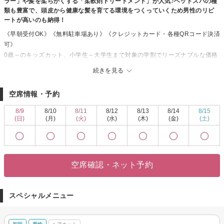
ラー」や髪を柔らかくする「柔軟剤トリートメント」が人気♪ヘッドスパの種
類も豊富で、頭皮から健康な髪を育てる環境をつくっていくため男性のリピ
ートが高いのも納得！
《早朝受付OK》《無料駐車場あり》《クレジットカード・各種QRコード決済
可》
0歳～のキッズカット、小学生～大学生まで対象の学割でリーズナブルな価格
で利用できる美容室KISEI。広い駐車場がありイオンでの買い物がてらヘアサ
続きを見る
ロンにも行きやすい好立地。
美容室KISEIのスタイリストは、社外のコンテストにも出場し、メディアでも
空席情報・予約
ヘアメイクを担当する技術者が揃っているから要望に寄り添って最旬のスタ
イル提案してくれる☆
8/9
8/10
8/11
8/12
8/13
8/14
8/15
今までとは全く違う画期的なトリートメント縮毛矯正「オイルストレート」
(日)
(月)
(火)
(水)
(木)
(金)
(土)
や、うねりやぱさつきを整えてくれる「キラガミ髪質改善」など、髪を健康
に美しく保つためのメニューを豊富に取り揃えている。
黒くするだけの白髪染めに飽きたという声に応え、ハイライトを使用して白
髪をぼかすことで伸びても目立たないお洒落な大人カラーをしてくれるのが
空席確認・ネット予約
大人女子から人気の秘訣。
また、卒業式や成人式／はたちの集いのヘアセットや着付もできるので一か
所で全て完了できるのが魅力！
スペシャルメニュー