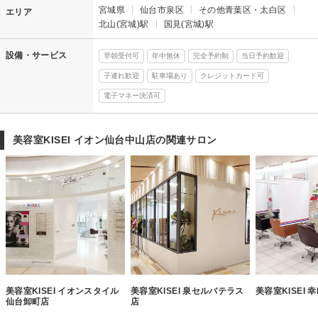
宮城県
仙台市泉区
その他青葉区・太白区
エリア
北山(宮城)駅
国見(宮城)駅
設備・サービス
早朝受付可
年中無休
完全予約制
当日予約歓迎
子連れ歓迎
駐車場あり
クレジットカード可
電子マネー決済可
美容室KISEI イオン仙台中山店の関連サロン
美容室KISEI イオンスタイル
美容室KISEI 泉セルバテラス
美容室KISEI 
仙台卸町店
店