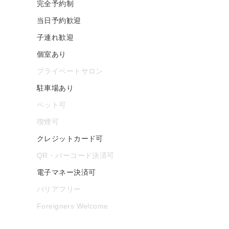
完全予約制
当日予約歓迎
子連れ歓迎
個室あり
プライベートサロン
駐車場あり
ペット可
喫煙可
クレジットカード可
QR・バーコード決済可
電子マネー決済可
バリアフリー
Foreigners Welcome