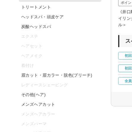
ポイン
トリートメント
《井口
ヘッドスパ・頭皮ケア
イリン
ル＞
炭酸ヘッドスパ
エクステ
ス
ヘアセット
ヘアメイク
初回
着付け
初回
眉カット・眉カラー・脱色(ブリーチ)
全員
レディースシェービング
その他(ヘア)
メンズヘアカット
メンズヘアカラー
メンズパーマ