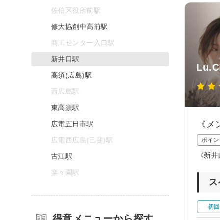
佐伯区役所前駅
修大協創中高前駅
商工センター入口駅
新井口駅
Lu.C
高須(広島)駅
西広島駅
東高須駅
《メ
広電五日市駅
広電西広島(己斐)駅
ポイン
《新井
古江駅
楽々園駅
ス
初回
得意メニューから探す