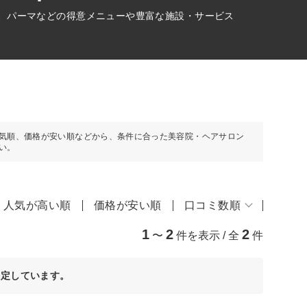
ー、パーマなどの得意メニューや豊富な施設・サービス
気順、価格が安い順などから、条件に合った美容院・ヘアサロン
い。
人気が高い順
価格が安い順
口コミ数順
1
2
2
〜
件を表示 / 全
件
決定しています。