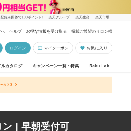
登録＆回答で100ポイント!
楽天グループ
楽天生命
楽天市場
方へ
ヘルプ
お得な情報を受け取る
掲載ご希望のサロン様
ログイン
マイクーポン
お気に入り
イルカタログ
キャンペーン一覧・特集
Raku Lab
5:30
 | 早朝受付可