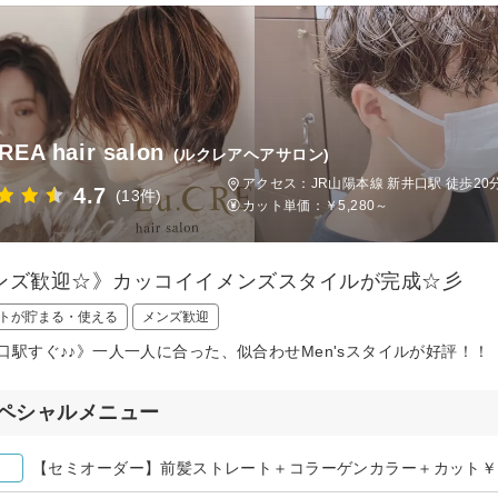
REA hair salon
(ルクレアヘアサロン)
アクセス：JR山陽本線 新井口駅 徒歩20
4.7
(13件)
カット単価：
￥5,280～
ンズ歓迎☆》カッコイイメンズスタイルが完成☆彡
トが貯まる・使える
メンズ歓迎
口駅すぐ♪♪》一人一人に合った、似合わせMen'sスタイルが好評！！
ペシャルメニュー
【セミオーダー】前髪ストレート＋コラーゲンカラー＋カット￥14,