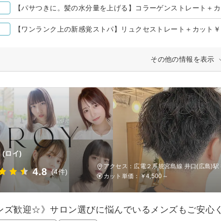
【パサつきに。髪の水分量を上げる】コラーゲンストレート＋カット
【ワンランク上の新感覚ストパ】リュクセストレート＋カット￥15,
その他の情報を表示
(ロイ)
アクセス：広電２系統宮島線 井口(広島)駅
4.8
(4件)
カット単価：
￥4,500～
ンズ歓迎☆》サロン選びに悩んでいるメンズもご安心