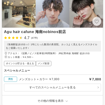
Agu hair cafune 海南nobinos前店
4.7
(47件)
《海南駅徒歩10分♪♪》1年にたった数回の美容院。カッコよく見えるメンズスタイル
をご提案いたします♪
アクセス：《近隣ノビノス駐車場2時間無料》 JR紀勢本線 海南駅 徒歩10分
カット単価：
￥4,500～
ポイントが貯まる・使える
メンズ歓迎
スペシャルメニュー
￥7,000
メンズカット＋カラー ￥7,000
男性
すべてのスペシャルメニューを見る
その他の情報を表示