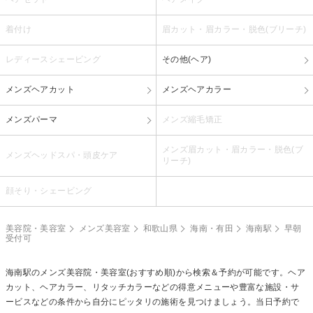
着付け
眉カット・眉カラー・脱色(ブリーチ)
レディースシェービング
その他(ヘア)
メンズヘアカット
メンズヘアカラー
メンズパーマ
メンズ縮毛矯正
メンズ眉カット・眉カラー・脱色(ブ
メンズヘッドスパ・頭皮ケア
リーチ)
顔そり・シェービング
美容院・美容室
メンズ美容室
和歌山県
海南・有田
海南駅
早朝
受付可
海南駅のメンズ美容院・美容室(おすすめ順)から検索＆予約が可能です。ヘア
カット、ヘアカラー、リタッチカラーなどの得意メニューや豊富な施設・サ
ービスなどの条件から自分にピッタリの施術を見つけましょう。当日予約で