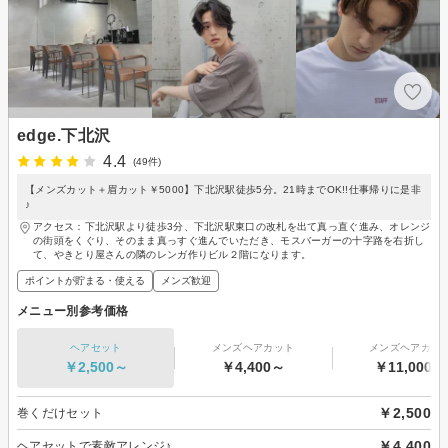
edge.下北沢
4.4
(49件)
【メンズカット＋眉カット￥5000】下北沢駅徒歩5分。21時までOK!!仕事帰りに是非
♪
アクセス：下北沢駅より徒歩3分、下北沢駅東口の改札を出て真っ直ぐ進み、オレンジ
の街頭をくぐり、そのまま真っすぐ進んでいただき、モスバーガーの十字路を右折し
て、やきとり屋さんの隣のレンガ作りビル２階になります。
ポイントが貯まる・使える
メンズ歓迎
メニュー別参考価格
ヘアセット
メンズヘアカット
メンズヘアカラ
￥2,500～
￥4,400～
￥11,000～
￥2,500
巻くだけセット
￥4,400
ヘアセットで素敵アレンジ♪