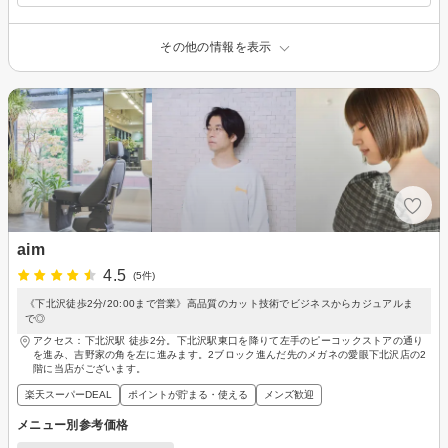
その他の情報を表示
aim
4.5
(5件)
《下北沢徒歩2分/20:00まで営業》高品質のカット技術でビジネスからカジュアルま
で◎
アクセス：下北沢駅 徒歩2分。下北沢駅東口を降りて左手のピーコックストアの通り
を進み、吉野家の角を左に進みます。2ブロック進んだ先のメガネの愛眼下北沢店の2
階に当店がございます。
楽天スーパーDEAL
ポイントが貯まる・使える
メンズ歓迎
メニュー別参考価格