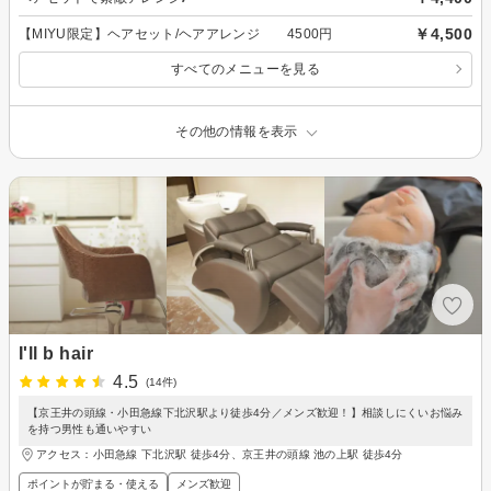
￥4,500
【MIYU限定】ヘアセット/ヘアアレンジ 4500円
すべてのメニューを見る
その他の情報を表示
I'll b hair
4.5
(14件)
【京王井の頭線・小田急線下北沢駅より徒歩4分／メンズ歓迎！】相談しにくいお悩み
を持つ男性も通いやすい
アクセス：小田急線 下北沢駅 徒歩4分、京王井の頭線 池の上駅 徒歩4分
ポイントが貯まる・使える
メンズ歓迎