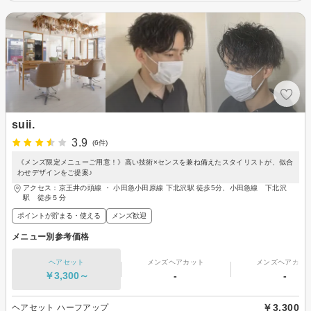
suii.
3.9
(6件)
《メンズ限定メニューご用意！》高い技術×センスを兼ね備えたスタイリストが、似合
わせデザインをご提案♪
アクセス：京王井の頭線 ・ 小田急小田原線 下北沢駅 徒歩5分、小田急線 下北沢
駅 徒歩５分
ポイントが貯まる・使える
メンズ歓迎
メニュー別参考価格
ヘアセット
メンズヘアカット
メンズヘアカラ
￥3,300～
-
-
￥3,300
ヘアセット ハーフアップ