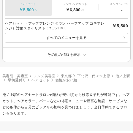
ヘアセット
メンズヘアカット
メンズヘアカラ
￥5,500～
￥6,800～
-
ヘアセット （アップアレンジ ダウン ハーフアップ コテアレ
￥5,500
ンジ）対象スタイリスト：YOSHIMI.
すべてのメニューを見る
その他の情報を表示
美容院・美容室
メンズ美容室
東京都
下北沢・代々木上原
池ノ上駅
早朝受付可
ヘアセット
価格が安い順
池ノ上駅の
ヘアセット
サロン(価格が安い順)から検索＆予約が可能です。ヘア
カット、ヘアカラー、パーマなどの得意メニューや豊富な施設・サービスな
どの条件から自分にピッタリの施術を見つけましょう。当日予約できるサロ
ンもあります。