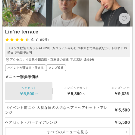
Lin'ne terrace
4.7
(60件)
《メンズ歓迎☆カット¥4,620》カジュアルからビジネスまで高品質なカット◎平日19
時まで当日予約可
アクセス：小田急小田原線・京王井の頭線 下北沢駅 徒歩1分
ポイントが貯まる・使える
メンズ歓迎
メニュー別参考価格
ヘアセット
メンズヘアカット
メンズヘアカラ
￥5,500～
￥5,390～
￥9,625～
《イベント前に♪》大切な日の大切なヘア＊ヘアセット・アレ
￥5,500
ンジ
￥5,500
ヘアセット・パーティアレンジ
すべてのメニューを見る