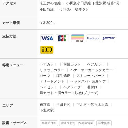
アクセス
京王井の頭線 ・ 小田急小田原線 下北沢駅 徒歩5分
小田急線 下北沢駅 徒歩５分
カット単価
￥3,300～
支払方法
ヘアカット
前髪カット
ヘアカラー
得意メニュー
リタッチカラー
ヘナ・オーガニックカラー
パーマ
縮毛矯正
ストレートパーマ
トリートメント
ヘッドスパ・頭皮ケア
ヘアセット
ヘアメイク
着付け
眉カット・眉カラー・脱色(ブリーチ)
東京都
世田谷区
下北沢・代々木上原
エリア
下北沢駅
設備・サービス
早朝受付可
深夜受付可・24時間営業
年中無休