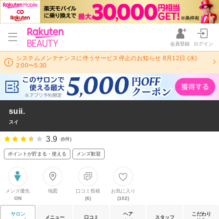
会員登録
ログイン
システムメンテナンスに伴うサービス停止のお知らせ 8月12日 (水)
2:00〜5:30
suii.
スイ
3.9
(6件)
ポイントが貯まる・使える
メンズ歓迎
メンズ優先
地図
口コミ投稿
お気に入り
ON
(6)
(102)
サロン
ヘア
こだわり
メニュー
口コミ
スタッフ