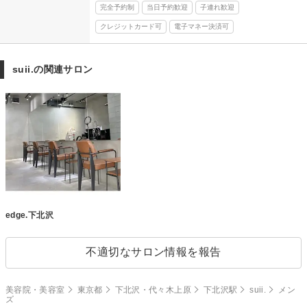
完全予約制
当日予約歓迎
子連れ歓迎
クレジットカード可
電子マネー決済可
suii.の関連サロン
edge.下北沢
不適切なサロン情報を報告
美容院・美容室
東京都
下北沢・代々木上原
下北沢駅
suii.
メン
ズ