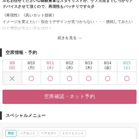
ルもお任せください◎経験豊富なスタイリストが、ケア方法までしっかりア
ドバイスさせて頂くので、再現性もバッチリです☆彡
《再現性》《高いカット技術》
イメージを変えたい・似合うデザインが見つからない・・・挑戦してみたい
けど勇気が出ない方もぜひ！
一人ひとりの骨格に合わせたオーダーメイドな美スタイルになれる♪♪
続きを見る
アナタのなりたいイメージをお聞かせください！＜suii.＞が叶えます☆
オシャレでHappyな毎日を送りませんか？
空席情報・予約
一緒にお客様の魅力を引き出します！
8/9
8/10
8/11
8/12
8/13
8/14
8/15
(日)
(月)
(火)
(水)
(木)
(金)
(土)
空席確認・ネット予約
スペシャルメニュー
男性
ヘアカット
ヘアカラー
トリートメント