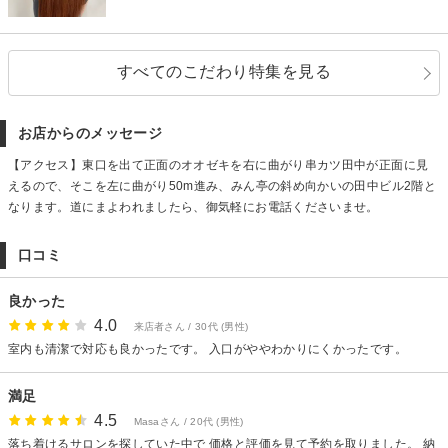
すべてのこだわり特集を見る
お店からのメッセージ
【アクセス】東口を出て正面のオオゼキを右に曲がり串カツ田中が正面に見
えるので、そこを左に曲がり50m進み、みん亭の斜め向かいの田中ビル2階と
なります。道にまよわれましたら、御気軽にお電話くださいませ。
口コミ
良かった
4.0
来店者さん / 30代 (男性)
室内も清潔で対応も良かったです。 入口がややわかりにくかったです。
満足
4.5
Masaさん / 20代 (男性)
落ち着けるサロンを探していた中で 価格と評価を見て予約を取りました。 納