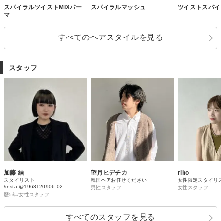
スパイラルツイストMIXパー
スパイラルマッシュ
ツイストスパイ
マ
すべてのヘアスタイルを見る
スタッフ
加藤 結
望月ヒデチカ
riho
スタイリスト
韓国ヘアお任せください
女性限定スタイリ
/insta:@1963120906.02
男性スタッフ
女性スタッフ
歴5年/女性スタッフ
すべてのスタッフを見る