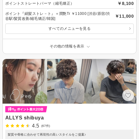
￥8,100
ポイントストレートパーマ（縮毛矯正）
ポイント『絹髪ストレ－ト』＋潤艶Tr ￥11000 [渋谷/原宿/渋
￥11,000
谷駅/髪質改善/縮毛矯正/韓国]
すべてのメニューを見る
その他の情報を表示
ALLYS shibuya
4.5
(67件)
髪質や骨格に合わせて再現性の高いスタイルをご提案♪