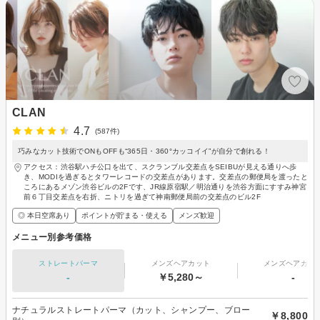
CLAN
4.7
(587件)
巧みなカット技術でONもOFFも“365日・360°カッコイイ”が自分で創れる！
アクセス：渋谷駅ハチ公口を出て、スクランブル交差点をSEIBUが見える通りへ歩
き、MODIを過ぎるとタワーレコードの交差点があります。交差点の郵便局を渡ったと
ころにあるメゾン渋谷ビルの2Fです、JR線原宿駅／明治通りを渋谷方面にすすみ神宮
前６丁目交差点を右折、ニトリを過ぎて神南郵便局前の交差点のビル2F
◎ 本日空席あり
ポイントが貯まる・使える
メンズ歓迎
メニュー別参考価格
ストレートパーマ
メンズヘアカット
メンズヘアカラ
-
￥5,280～
-
ナチュラルストレートパーマ（カット、シャンプー、ブロー
￥8,800