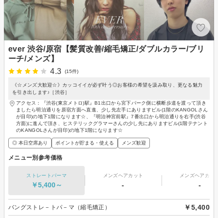
ever 渋谷/原宿【髪質改善/縮毛矯正/ダブルカラー/ブリ
ーチ/メンズ】
4.3
(15件)
《☆メンズ大歓迎☆》カッコイイが必ず叶う◎お客様の希望を汲み取り、更なる魅力
を引き出します♪［渋谷］
アクセス：『渋谷(東京メトロ)駅』B1出口から宮下パーク側に横断歩道を渡って頂き
ましたら明治通りを原宿方面へ直進、少し先左手にありますビル(1階のKANGOLさん
が目印)の地下1階になります☆、『明治神宮前駅』7番出口から明治通りを右手(渋谷
方面)に進んで頂き、ヒステリックグラマーさんの少し先にありますビル(1階テナント
のKANGOLさんが目印)の地下1階になります☆
◎ 本日空席あり
ポイントが貯まる・使える
メンズ歓迎
メニュー別参考価格
ストレートパーマ
メンズヘアカット
メンズヘアカラ
￥5,400～
-
-
￥5,400
バングストレ－トパ－マ（縮毛矯正）