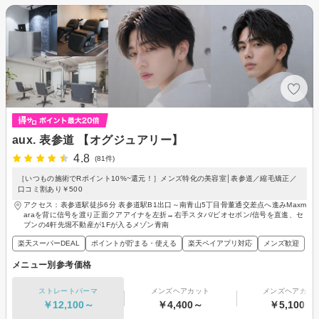
aux. 表参道 【オグジュアリー】
4.8
(81件)
［いつもの施術でRポイント10%~還元！］メンズ特化の美容室│表参道／縮毛矯正／
口コミ割あり￥500
アクセス：表参道駅徒歩6分 表参道駅B1出口～南青山5丁目骨董通交差点へ進みMaxm
araを背に信号を渡り正面クアアイナを左折→右手スタバ/ビオセボン/信号を直進、セ
ブンの4軒先堀不動産が1Fが入るメゾン青南
楽天スーパーDEAL
ポイントが貯まる・使える
楽天ペイアプリ対応
メンズ歓迎
メニュー別参考価格
ストレートパーマ
メンズヘアカット
メンズヘアカラ
￥12,100～
￥4,400～
￥5,100～