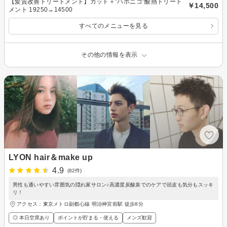
【髪質改善トリートメント】カット＋"ハホニコ"酸熱トリート
￥14,500
メント 19250→14500
すべてのメニューを見る
その他の情報を表示
LYON hair＆make up
4.9
(82件)
男性も通いやすい雰囲気の隠れ家サロン♪高濃度炭酸泉でのケアで頭皮も気分もスッキ
リ！
アクセス：東京メトロ副都心線 明治神宮前駅 徒歩8分
◎ 本日空席あり
ポイントが貯まる・使える
メンズ歓迎