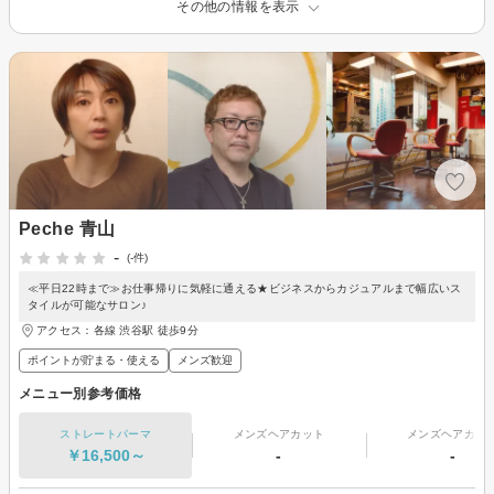
その他の情報を表示
Peche 青山
-
(-件)
≪平日22時まで≫お仕事帰りに気軽に通える★ビジネスからカジュアルまで幅広いス
タイルが可能なサロン♪
アクセス：各線 渋谷駅 徒歩9分
ポイントが貯まる・使える
メンズ歓迎
メニュー別参考価格
ストレートパーマ
メンズヘアカット
メンズヘアカラ
￥16,500～
-
-