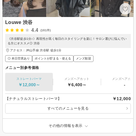
Louwe 渋谷
4.4
(161件)
《渋谷駅徒歩1分♪》再現性が高く毎日のスタイリングを楽に！サロン選びに悩んでい
る方にオススメ◎ 渋谷
アクセス：JR山手線 渋谷駅 徒歩1分
◎ 本日空席あり
ポイントが貯まる・使える
メンズ歓迎
メニュー別参考価格
ストレートパーマ
メンズヘアカット
メンズヘアカラ
￥12,000～
￥6,400～
-
￥12,000
【ナチュラルストレートパーマ】
すべてのメニューを見る
その他の情報を表示