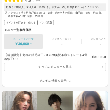
4.8
(16件)
数多くの芸能人、著名人達に長年にわたり愛され続ける表参道のハイクラスサロン。
アクセス：渋谷駅 地下鉄B1出口 徒歩 約7分 井の頭線・山手線 徒歩 約13分、
表参道駅A1出口 徒歩 約10分
ポイントが貯まる・使える
メンズ歓迎
メニュー別参考価格
ストレートパーマ
メンズヘアカット
メンズヘアカラ
￥30,060～
-
-
【新規限定】究極の縮毛矯正2０％off美髪革命ストレート&骨
￥30,060
格修正CUT
すべてのメニューを見る
その他の情報を表示