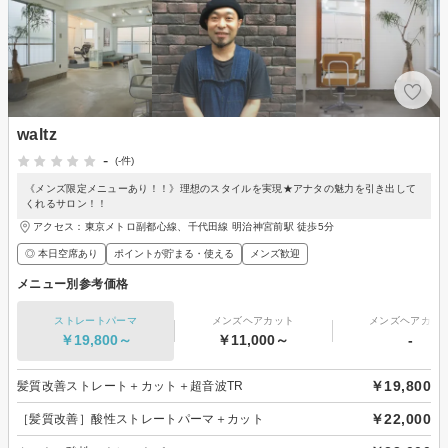
waltz
-
(-件)
《メンズ限定メニューあり！！》理想のスタイルを実現★アナタの魅力を引き出して
くれるサロン！！
アクセス：東京メトロ副都心線、千代田線 明治神宮前駅 徒歩5分
◎ 本日空席あり
ポイントが貯まる・使える
メンズ歓迎
メニュー別参考価格
ストレートパーマ
メンズヘアカット
メンズヘアカラ
￥19,800～
￥11,000～
-
￥19,800
髪質改善ストレート＋カット＋超音波TR
￥22,000
［髪質改善］酸性ストレートパーマ＋カット