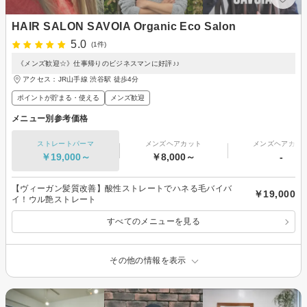
HAIR SALON SAVOIA Organic Eco Salon
5.0
(1件)
《メンズ歓迎☆》仕事帰りのビジネスマンに好評♪♪
アクセス：JR山手線 渋谷駅 徒歩4分
ポイントが貯まる・使える
メンズ歓迎
メニュー別参考価格
ストレートパーマ
メンズヘアカット
メンズヘアカラ
￥19,000～
￥8,000～
-
【ヴィーガン髪質改善】酸性ストレートでハネる毛バイバ
￥19,000
イ！ウル艶ストレート
すべてのメニューを見る
その他の情報を表示