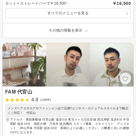
￥16,500
カット＋ストレートパーマ￥16,500~
すべてのメニューを見る
その他の情報を表示
FAM 代官山
4.9
(148件)
メンズヘアカタログやファッション誌で活躍!!ビジネス～カジュアルスタイルまで幅広
くご対応！ 代官山
アクセス：東急東横線 代官山駅 徒歩3分 東京メトロ日比谷線 恵比寿駅 徒歩8分 中目
黒駅 徒歩10分 池尻大橋 六本木 徒歩圏内 スタッフ募集 スタイリスト アシスタ
ント、JR山手線 渋谷駅 徒歩10分 新南口よりお越しください。八幡通り沿いの建物
の2Fになります。