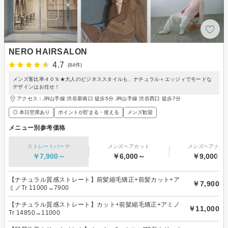
NERO HAIRSALON
4.7
(84件)
メンズ客比率４０％★大人のビジネススタイルも、ナチュラル＋エッジィでモードな
デザインはお任せ！
アクセス：JR山手線 渋谷新南口 徒歩5分 JR山手線 渋谷西口 徒歩7分
◎ 本日空席あり
ポイントが貯まる・使える
メンズ歓迎
メニュー別参考価格
ストレートパーマ
メンズヘアカット
メンズヘアカラ
￥7,900～
￥6,000～
￥9,000～
【ナチュラル質感ストレート】前髪縮毛矯正+前髪カット+ア
￥7,900
ミノTr 11000→7900
【ナチュラル質感ストレート】カット+前髪縮毛矯正+アミノ
￥11,000
Tr 14850→11000