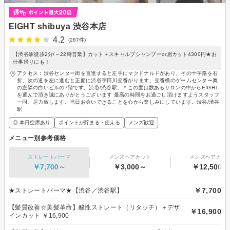
EIGHT shibuya 渋谷本店
4.2
(287件)
【渋谷駅徒歩2分/～22時営業】カット＋スキャルプシャンプーor眉カット4300円★お
仕事帰りにも！
アクセス：渋谷センター街を直進すると左手にマクドナルドがあり、その十字路を右
折、次の道を左に進むと正面に渋谷宇田川交番がります。交番横のゲームセンター奥
の左隣の白いビルの7階です。渋谷/渋谷駅、＊この度は数あるサロンの中からEIGHT
を選んで頂き誠にありがとうございます 最高の時間をお過ごし頂けますようスタッフ
一同、尽力致します。当日お会いできることを心から楽しみにしています。渋谷/渋谷
駅
◎ 本日空席あり
ポイントが貯まる・使える
メンズ歓迎
メニュー別参考価格
ストレートパーマ
メンズヘアカット
メンズヘアカラ
￥7,700～
￥3,000～
￥12,500～
￥7,700
★ストレートパーマ★【渋谷／渋谷駅】
【髪質改善☆美髪革命】酸性ストレート（リタッチ）＋デザ
￥16,900
インカット ￥16,900