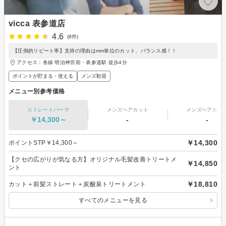
vicca 表参道店
4.6
(8件)
【圧倒的リピート率】支持の理由はmm単位のカット、バランス感！！
アクセス：各線 明治神宮前・表参道駅 徒歩4分
ポイントが貯まる・使える
メンズ歓迎
メニュー別参考価格
ストレートパーマ
メンズヘアカット
メンズヘアカラ
￥14,300～
-
-
￥14,300
ポイントSTP￥14,300～
【クセの広がりが気なる方】オリジナル毛髪改善トリートメ
￥14,850
ント
￥18,810
カット＋前髪ストレート＋炭酸泉トリートメント
すべてのメニューを見る