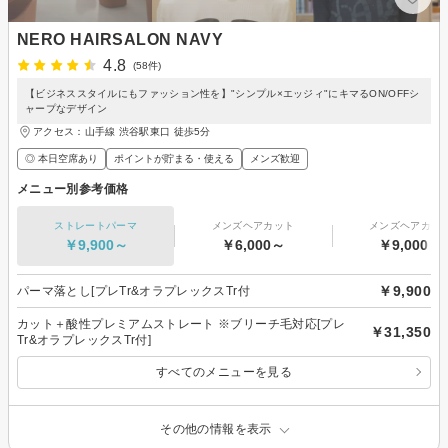
NERO HAIRSALON NAVY
4.8
(58件)
【ビジネススタイルにもファッション性を】"シンプル×エッジィ"にキマるON/OFFシ
ャープなデザイン
アクセス：山手線 渋谷駅東口 徒歩5分
◎ 本日空席あり
ポイントが貯まる・使える
メンズ歓迎
メニュー別参考価格
ストレートパーマ
メンズヘアカット
メンズヘアカラ
￥9,900～
￥6,000～
￥9,000～
￥9,900
パーマ落とし[プレTr&オラプレックスTr付
カット＋酸性プレミアムストレート ※ブリーチ毛対応[プレ
￥31,350
Tr&オラプレックスTr付]
すべてのメニューを見る
その他の情報を表示