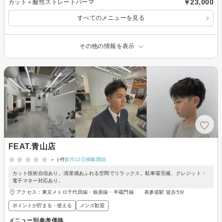
￥23,000
カット＋酸性ストレートパーマ
すべてのメニューを見る
その他の情報を表示
FEAT.青山店
-
(-件)
5月12日掲載開始
カット技術自信あり。清潔感あふれる空間でリラックス。駐車場完備、クレジット・
電子マネー対応あり。
アクセス：東京メトロ千代田線・銀座線・半蔵門線 表参道駅 徒歩5分
ポイントが貯まる・使える
メンズ歓迎
メニュー別参考価格