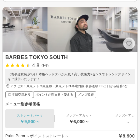
BARBES TOKYO SOUTH
4.8
(3件)
《表参道駅徒歩5分》本格ヘッドスパが人気！高い技術力×センスでトレンドデザイン
をご提供いたします！
アクセス：東京メトロ銀座線・東京メトロ半蔵門線 表参道駅 B3出口から徒歩5分
◎ 本日空席あり
ポイントが貯まる・使える
メンズ歓迎
メニュー別参考価格
ストレートパーマ
メンズヘアカット
メンズヘアカラ
￥9,900～
￥6,000～
-
￥9,900
Point Perm ～ポイントストレート～