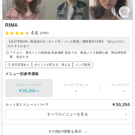
RIMA
4.6
(25件)
【当日予約OK／駅徒歩4分／カード可／メンズ歓迎／最終受付21時】『あなただけ』
のスタイルを☆
アクセス：東京メトロ銀座線 表参道駅 徒歩４分、東急メトロ副都心線 明治神宮前
駅 徒歩６分
◎ 本日空席あり
ポイントが貯まる・使える
メンズ歓迎
メニュー別参考価格
ストレートパーマ
メンズヘアカット
メンズヘアカラ
￥30,250～
-
-
￥30,250
カット&ストレートパーマ
すべてのメニューを見る
その他の情報を表示