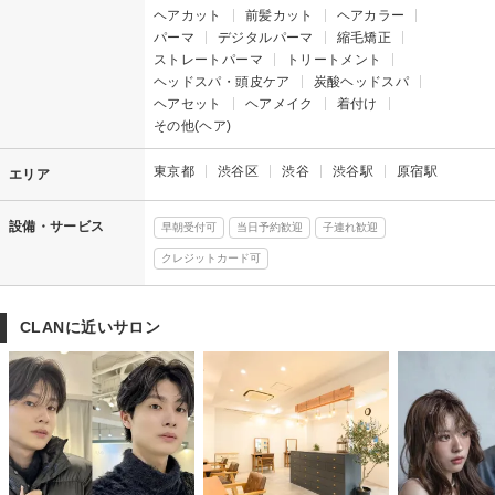
ヘアカット
前髪カット
ヘアカラー
パーマ
デジタルパーマ
縮毛矯正
ストレートパーマ
トリートメント
ヘッドスパ・頭皮ケア
炭酸ヘッドスパ
ヘアセット
ヘアメイク
着付け
その他(ヘア)
東京都
渋谷区
渋谷
渋谷駅
原宿駅
エリア
設備・サービス
早朝受付可
当日予約歓迎
子連れ歓迎
クレジットカード可
CLANに近いサロン