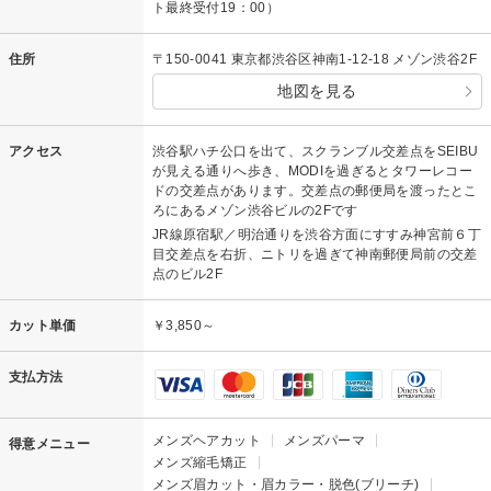
ト最終受付19：00）
住所
〒150-0041 東京都渋谷区神南1-12-18 メゾン渋谷2F
地図を見る
アクセス
渋谷駅ハチ公口を出て、スクランブル交差点をSEIBU
が見える通りへ歩き、MODIを過ぎるとタワーレコー
ドの交差点があります。交差点の郵便局を渡ったとこ
ろにあるメゾン渋谷ビルの2Fです
JR線原宿駅／明治通りを渋谷方面にすすみ神宮前６丁
目交差点を右折、ニトリを過ぎて神南郵便局前の交差
点のビル2F
カット単価
￥3,850～
支払方法
メンズヘアカット
メンズパーマ
得意メニュー
メンズ縮毛矯正
メンズ眉カット・眉カラー・脱色(ブリーチ)