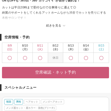
ONもOFFも“365日・360°カッコイイ”が自分で創れる！
カットは平日20時まで受付なので仕事帰りに通えて◎
綺麗のサポートをしてくれるアットホームながら渋谷でカットを売りにする
本格サロンです！
流行発信地「渋谷」で本物の技術と接客を「CLAN」は家族や仲間という意味
続きを見る
を持ちます。私たちはお客様、スタッフそして私たちに関わる全ての方達と
家族のような深いお付き合いをさせて頂きたいという想いを込めて「CLAN」
空席情報・予約
という名前をつけました。経験豊富なスタッフが本物の技術と心を込めたお
もてなしで大人の女性が落ち着いて過ごせる空間をここ渋谷に創ります。
8/9
8/10
8/11
8/12
8/13
8/14
8/15
「CLAN」のカラーリングはカラーの色持ちの良さとダメージの少なさで厳選
(日)
(月)
(火)
(水)
(木)
(金)
(土)
された商材を使用し、CLANの創り出す「大人でかわいいヘアスタイル」は
休日
数々の雑誌に取り上げられています。
「オシャレで似合う」「周りから評判が良い」そんなヘアスタイルにさせて
いただきます!
空席確認・ネット予約
あなたの髪がステキになる為に真剣にご提案させて頂きます。
ご来店こころよりお待ちしております。
スペシャルメニュー
初回
男性
ヘアカット
メンズヘアカット
メンズ眉カット・眉カラー・脱色(ブリーチ)