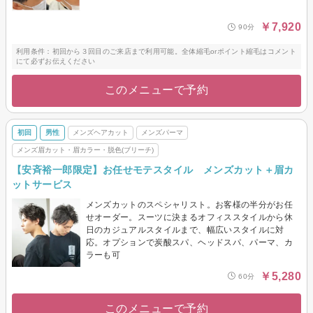
￥7,920
90分
利用条件：初回から３回目のご来店まで利用可能。全体縮毛orポイント縮毛はコメント
にて必ずお伝えください
このメニューで予約
初回
男性
メンズヘアカット
メンズパーマ
メンズ眉カット・眉カラー・脱色(ブリーチ)
【安斉裕一郎限定】お任せモテスタイル メンズカット＋眉カ
ットサービス
メンズカットのスペシャリスト。お客様の半分がお任
せオーダー。スーツに決まるオフィススタイルから休
日のカジュアルスタイルまで、幅広いスタイルに対
応。オプションで炭酸スパ、ヘッドスパ、パーマ、カ
ラーも可
￥5,280
60分
このメニューで予約