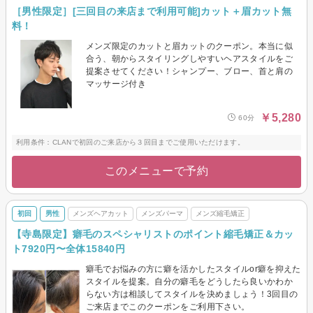
［男性限定］[三回目の来店まで利用可能]カット＋眉カット無
料！
メンズ限定のカットと眉カットのクーポン。本当に似
合う、朝からスタイリングしやすいヘアスタイルをご
提案させてください！シャンプー、ブロー、首と肩の
マッサージ付き
￥5,280
60分
利用条件：CLANで初回のご来店から３回目までご使用いただけます。
このメニューで予約
初回
男性
メンズヘアカット
メンズパーマ
メンズ縮毛矯正
【寺島限定】癖毛のスペシャリストのポイント縮毛矯正＆カッ
ト7920円〜全体15840円
癖毛でお悩みの方に癖を活かしたスタイルor癖を抑えた
スタイルを提案。自分の癖毛をどうしたら良いかわか
らない方は相談してスタイルを決めましょう！3回目の
ご来店までこのクーポンをご利用下さい。