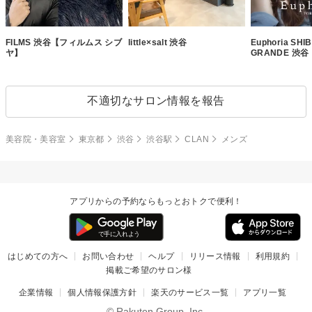
FILMS 渋谷【フィルムス シブ
little×salt 渋谷
Euphoria SHI
ヤ】
GRANDE 渋谷
不適切なサロン情報を報告
美容院・美容室
東京都
渋谷
渋谷駅
CLAN
メンズ
アプリからの予約ならもっとおトクで便利！
はじめての方へ
お問い合わせ
ヘルプ
リリース情報
利用規約
掲載ご希望のサロン様
企業情報
個人情報保護方針
楽天のサービス一覧
アプリ一覧
© Rakuten Group, Inc.