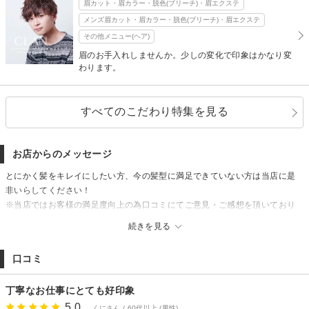
眉カット・眉カラー・脱色(ブリーチ)・眉エクステ
メンズ眉カット・眉カラー・脱色(ブリーチ)・眉エクステ
その他メニュー(ヘア)
眉のお手入れしませんか。少しの変化で印象はかなり変
わります。
すべてのこだわり特集を見る
お店からのメッセージ
とにかく髪をキレイにしたい方、今の髪型に満足できていない方は当店に是
非いらしてください！
※当店ではお客様の満足度向上の為口コミにてご意見・ご感想を頂いており
ます。
続きを見る
『お試しシャンプー＆トリートメントプレゼント』
口コミご投稿後、次回ご来店時にプレゼントさせて頂きます。
口コミ
新卒者と中間生募集中》情熱を持って美容という仕事に打ち込める方と、一
緒に働いていきたいと考えております。
丁寧なお仕事にとても好印象
各種クレジットカードがご利用いただけます。(お支払い方法は1回のみ)
5.0
くにさん / 60代以上 (男性)