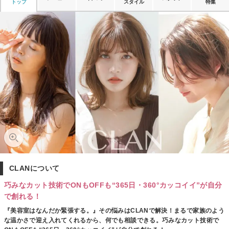
トップ
スタイル
特集
CLANについて
巧みなカット技術でONもOFFも“365日・360°カッコイイ”が自分
で創れる！
『美容室はなんだか緊張する。』その悩みはCLANで解決！まるで家族のよう
な温かさで迎え入れてくれるから、何でも相談できる。巧みなカット技術で