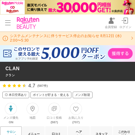
会員登録
ログイン
システムメンテナンスに伴うサービス停止のお知らせ 8月12日 (水)
2:00〜5:30
CLAN
クラン
4.7
(587件)
◎ 本日空席あり
ポイントが貯まる・使える
メンズ歓迎
メンズ優先
地図
口コミ投稿
お気に入り
ON
(587)
(707)
サロン
ヘア
こだわり
メニュー
口コミ
スタッフ