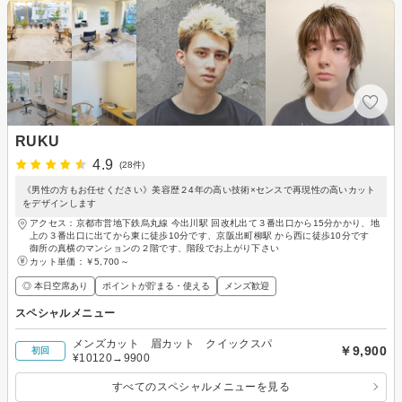
RUKU
4.9
(28件)
《男性の方もお任せください》美容歴２4年の高い技術×センスで再現性の高いカット
をデザインします
アクセス：京都市営地下鉄烏丸線 今出川駅 回改札出て３番出口から15分かかり、地
上の３番出口に出てから東に徒歩10分です、京阪出町柳駅 から西に徒歩10分です
御所の真横のマンションの２階です、階段でお上がり下さい
カット単価：
￥5,700～
◎ 本日空席あり
ポイントが貯まる・使える
メンズ歓迎
スペシャルメニュー
メンズカット 眉カット クイックスパ
￥9,900
初回
¥10120→9900
すべてのスペシャルメニューを見る