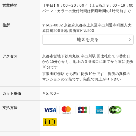
営業時間
【平日】9：00～20：00／【土日祝】9：00～19：00
パーマ・カラーの受付時間は閉店時間の1時間前まで
住所
〒602-0832 京都府京都市上京区今出川通寺町西入大
原口町208番地 御所東ビル203
地図を見る
アクセス
京都市営地下鉄烏丸線 今出川駅 回改札出て３番出口
から15分かかり、地上の３番出口に出てから東に徒歩
10分です
京阪出町柳駅 から西に徒歩10分です 御所の真横の
マンションの２階です、階段でお上がり下さい
カット単価
￥5,700～
支払方法