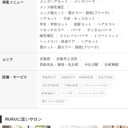
メンズヘアカット
メンズパーマ
得意メニュー
メンズ縮毛矯正
メンズ眉カット・眉カラー・脱色(ブリーチ)
ヘアカット
子供・キッズカット
学生・学割カット
前髪カット
ヘアカラー
リタッチカラー
パーマ
デジタルパーマ
縮毛矯正
ストレートパーマ
トリートメント
ヘッドスパ・頭皮ケア
ヘアセット
眉カット・眉カラー・脱色(ブリーチ)
京都府
京都市上京区
エリア
四条烏丸・御池・丸太町
今出川駅
出町柳駅
設備・サービス
早朝受付可
深夜受付可・24時間営業
完全予約制
当日予約歓迎
子連れ歓迎
プライベートサロン
駐車場あり
ペット可
クレジットカード可
電子マネー決済可
RUKUに近いサロン