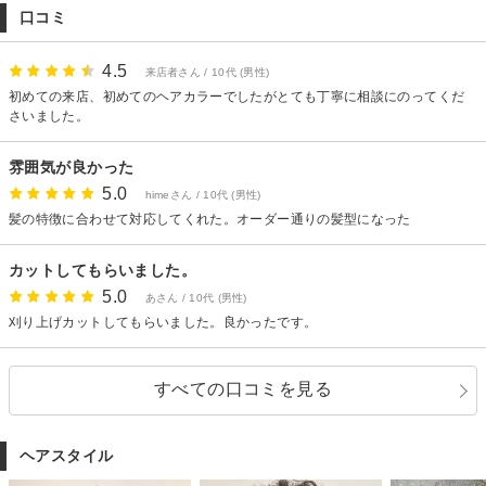
※公式ラインのこちらからもご予約可能です @721jemaf
口コミ
【アクセス】
出町柳駅から今出川通りを西に【同志社大学の方に】向かって徒歩10分。
または今出川駅の３番出口から出町柳の方に向かって徒歩10分。
4.5
来店者さん / 10代 (男性)
エズブルーというパン屋さんを向かいにして右手のマンションの2階になりま
初めての来店、初めてのヘアカラーでしたがとても丁寧に相談にのってくだ
す。階段でお上がりください
さいました。
雰囲気が良かった
5.0
himeさん / 10代 (男性)
髪の特徴に合わせて対応してくれた。オーダー通りの髪型になった
カットしてもらいました。
5.0
あさん / 10代 (男性)
刈り上げカットしてもらいました。良かったです。
すべての口コミを見る
ヘアスタイル