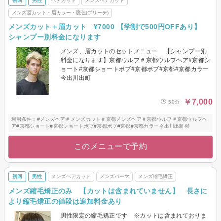
初回
男性
ヘアカット
メンズヘアカット
メンズ眉カット・眉カラー・脱色(ブリーチ)
メンズカット＋眉カット ¥7000 【学割で500円OFFあり】
シャンプー別料金になります
メンズ、眉カットのセットメニュー 【シャンプー別
料金になります】京都ウルフ＃京都ウルフヘア#京都シ
ョート#京都ショートボブ#京都ボブ#京都#京都カラー
今出川出町
￥7,000
50分
利用条件：#メンズヘア＃メンズカット＃京都メンズヘア＃京都ウルフ＃京都ウルフヘ
ア#京都ショート#京都ショートボブ#京都ボブ#京都#京都カラー今出川出町柳
このメニューで予約
初回
男性
メンズヘアカット
メンズパーマ
メンズ縮毛矯正
メンズ縮毛矯正のみ 【カットは含まれていません】 長さに
より縮毛矯正の値段は追加料金あり
男性限定の縮毛矯正です ※カットは含まれておりま