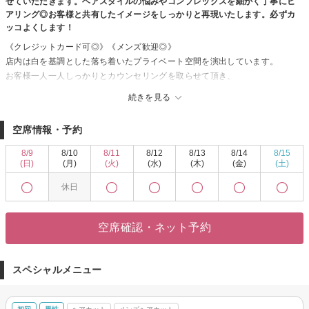
せていただきます。ヘアスタイルの悩みやコンプレックスを細かく丁寧にヒ
アリング◎お客様と共有したイメージをしっかりと再現いたします。必ずカ
ッコよくします！
《クレジットカード可◎》《メンズ歓迎◎》
店内は白を基調とした落ち着いたプライベート空間を演出しています。
お客様一人一人しっかりとカウンセリングを取らせて頂き、
自宅でも再現のしやすいヘアスタイルをデザインさせていただきます。
続きを見る
一人ひとりの骨格にフィットするオーダーメイドなスタイルが手に入る◎
きっと満足していただけますので、お気軽にご来店くださいませ。
空席情報・予約
※カウンセリングをしっかり取らせて頂きたいので初回はご予約時間１０分
前にはご来店をお願い致します。遅れられるとご希望の施術ができない場
8/9
8/10
8/11
8/12
8/13
8/14
8/15
合、日にち変更をさせて頂くことがあります、必ずお守りくださいませ。ま
(日)
(月)
(火)
(水)
(木)
(金)
(土)
た他のお客様のご予約の兼ね合いもありご予約時間を少し変更して頂くこと
休日
がございます。予めご了承くださいませ。
※一人一人のご予約を大切にしています、予約当日キャンセルはお断りをし
ております。当日キャンセルは100％「無断キャンセルはキャンセル料として
空席確認・ネット予約
100％を頂戴しております。何卒ご理解の程宜しくお願いします。
やむを得ない事情、天候などでキャンセルされる際はお電話にて宜しくお願
いします。
スペシャルメニュー