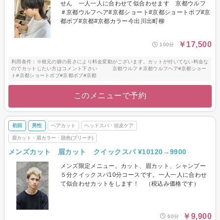
せん 一人一人に合わせて似合わせます 京都ウルフ
＃京都ウルフヘア#京都ショート#京都ショートボブ#京
都ボブ#京都#京都カラー今出川出町柳
￥17,500
100分
利用条件：※根元の癖の長さにより料金変動がございます。カットが付いてない料金な
のでカットしたい方はコメント下さい 京都ウルフ＃京都ウルフヘア#京都ショー
ト#京都ショートボブ#京都ボブ#京都
このメニューで予約
初回
男性
ヘアカット
ヘッドスパ・頭皮ケア
眉カット・眉カラー・脱色(ブリーチ)
メンズカット 眉カット クイックスパ ¥10120→9900
メンズ限定メニュー。カット、眉カット、シャンプー
５分クイックスパ10分コースです。一人一人に合わせ
て似合わせカットをします！ （税込み価格です）
￥9,900
60分