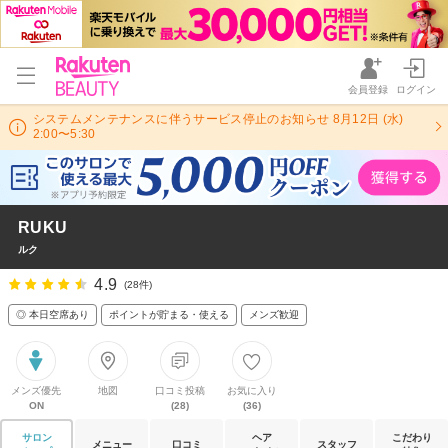
会員登録
ログイン
システムメンテナンスに伴うサービス停止のお知らせ 8月12日 (水)
2:00〜5:30
RUKU
ルク
4.9
(28件)
◎ 本日空席あり
ポイントが貯まる・使える
メンズ歓迎
メンズ優先
地図
口コミ投稿
お気に入り
ON
(28)
(36)
サロン
ヘア
こだわり
メニュー
口コミ
スタッフ