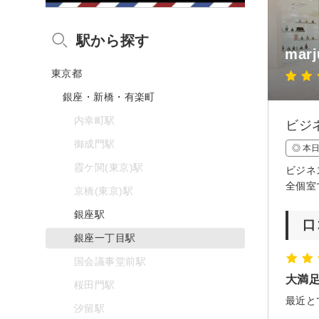
駅から探す
mar
東京都
銀座・新橋・有楽町
内幸町駅
ビジ
御成門駅
◎ 本
霞ケ関(東京)駅
ビジネ
全個室
京橋(東京)駅
銀座駅
口
銀座一丁目駅
国会議事堂前駅
大満
桜田門駅
汐留駅