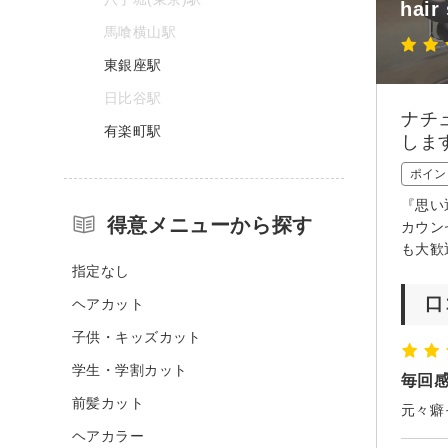
hair
馬喰横山駅
東銀座駅
日比谷駅
ナチ
有楽町駅
しま
ポイン
『思い
得意メニューから探す
カウン
も大歓
指定なし
口
ヘアカット
子供・キッズカット
学生・学割カット
毎回
前髪カット
ヘアカラー