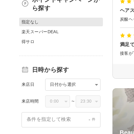
ら探す
ヘア
指定なし
楽天スーパーDEAL
得サロ
満足
接客が
日時から探す
来店日
日付から選択
来店時間
〜
-
条件を指定して検索
件
Bea