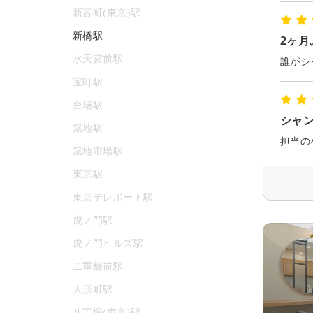
新富町(東京)駅
新橋駅
2ヶ月
水天宮前駅
誰がシ
宝町駅
台場駅
シャ
築地駅
築地市場駅
東京駅
東京テレポート駅
虎ノ門駅
虎ノ門ヒルズ駅
二重橋前駅
人形町駅
八丁堀(東京)駅