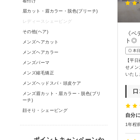
着付け
眉カット・眉カラー・脱色(ブリーチ)
レディースシェービング
その他(ヘア)
《ベ
ト◎
メンズヘアカット
◎ 本
メンズヘアカラー
【平日
メンズパーマ
せメン
メンズ縮毛矯正
いたし
メンズヘッドスパ・頭皮ケア
口
メンズ眉カット・眉カラー・脱色(ブリ
ーチ)
顔そり・シェービング
自分
ポイントキャンペーンか