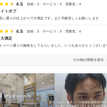
4.5
技術：5
サービス：5
雰囲気：4
ライトボブ
思い通りの仕上がりで大満足です。また字解宜しくお願いします
4.5
技術：5
サービス：5
雰囲気：4
も大満足
イメージ通りの施術をしてもらいました。いつもありがとうございま
その他の情報を表示
S
(アンドットエス)
アクセス：東京メトロ銀座線 銀座駅A3出
ドスパ#ショート#ボブ#リタッチ#縮毛