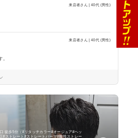
来店者さん | 40代 (男性)
来店者さん | 40代 (男性)
す。
口 徒歩5分（#リタッチカラー#オージュア#ヘッ
矯正#ストレート#ストレートパーマ#酸性ストレー