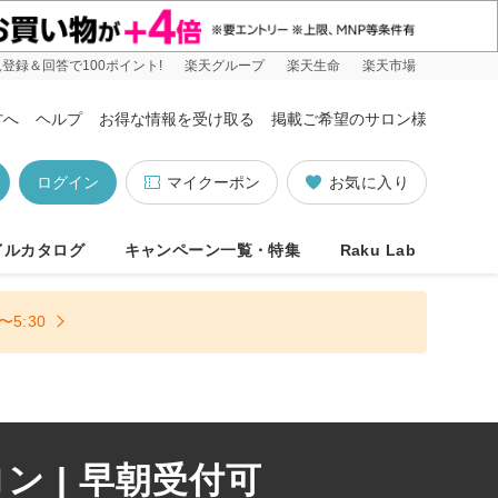
登録＆回答で100ポイント!
楽天グループ
楽天生命
楽天市場
方へ
ヘルプ
お得な情報を受け取る
掲載ご希望のサロン様
ログイン
マイクーポン
お気に入り
イルカタログ
キャンペーン一覧・特集
Raku Lab
5:30
 | 早朝受付可