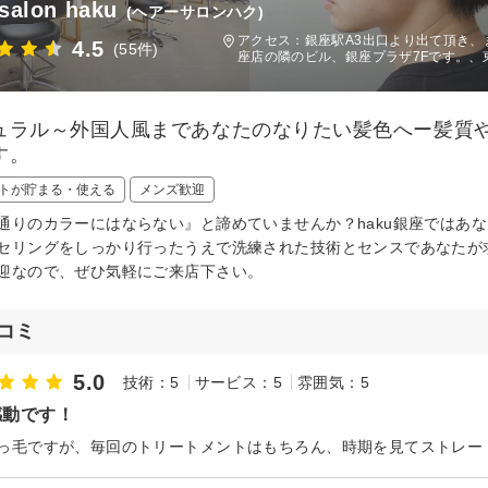
 salon haku
(ヘアーサロンハク)
アクセス：銀座駅A3出口より出て頂き、
4.5
(55件)
座店の隣のビル、銀座プラザ7Fです。、
ュラル～外国人風まであなたのなりたい髪色へー髪質
す。
トが貯まる・使える
メンズ歓迎
通りのカラーにはならない』と諦めていませんか？haku銀座ではあ
セリングをしっかり行ったうえで洗練された技術とセンスであなたが
迎なので、ぜひ気軽にご来店下さい。
コミ
5.0
技術：5
サービス：5
雰囲気：5
感動です！