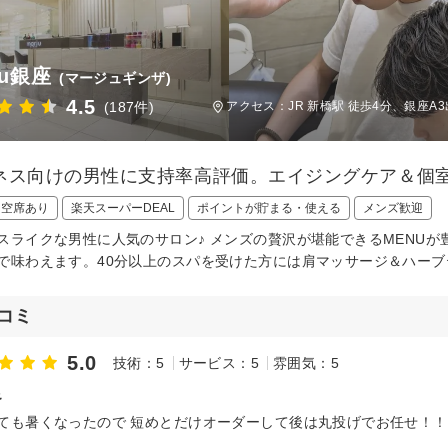
ju銀座
(マージュギンザ)
4.5
(187件)
アクセス：JR 新橋駅 徒歩4分、銀座A
ネス向けの男性に支持率高評価。エイジングケア＆個
日空席あり
楽天スーパーDEAL
ポイントが貯まる・使える
メンズ歓迎
スライクな男性に人気のサロン♪ メンズの贅沢が堪能できるMENUが
で味わえます。40分以上のスパを受けた方には肩マッサージ＆ハーブ
コミ
5.0
技術：5
サービス：5
雰囲気：5
足