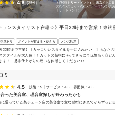
4.6
(25件)
ト#酸熱トリートメント）、東京メトロ日比谷
ズ#メンズカット#メンズパーマ#メンズ
トリートメント）
テランスタイリスト在籍☆》平日22時まで営業！東銀
日空席あり
ポイントが貯まる・使える
メンズ歓迎
夜22時まで営業】【カッコいいスタイルを手に入れたい！】あなたの
ズスタイルが大人気！！カットの技術に＋αでさらに再現性高く◎ど
ます！！是非仕上がりの違いを体感してください♪♪
コミ
4.5
技術：5
サービス：4.5
雰囲気：4.5
に合った美容室、理容室探しが終わったかも