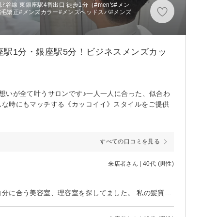
線 東銀座駅4番出口 徒歩1分（#men's#メン
縮毛矯正#メンズカラー#メンズヘッドスパ#メンズ
座駅1分・銀座駅5分！ビジネスメンズカッ
想いが全て叶うサロンです♪一人一人に合った、似合わ
んな時にもマッチする《カッコイイ》スタイルをご提供
すべての口コミを見る
来店者さん | 40代 (男性)
1年程前に通っていた某チェーン店の美容室で変な髪型にされてからずっと自分に合う美容室、理容室を探してました。 私の髪質や髪の毛が生えている方向をしっかり見定めてカットしてくれて上に、スタイリングのアドバイスも的確でした。 探すのはもうやめてもいいかなと思ってます。 ただ最近、抜け毛が増えてきて切る必要がなくなってしまうかもしれないですが笑