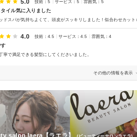
5.0
技術：5
サービス：5
雰囲気：5
スタイル気に入りました
4.0
技術：4.5
サービス：4.5
雰囲気：4
です
丁寧で満足できる髪型にしてくださいました。
その他の情報を表示
uty salon laera【ラエラ】
(ビューティーサロンラエラ)