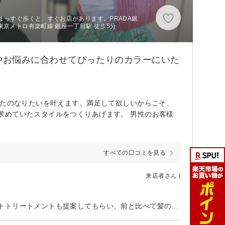
まっすぐ歩くと、すぐお店があります。PRADA銀
東京メトロ有楽町線 銀座一丁目駅 徒歩5分
やお悩みに合わせてぴったりのカラーにいた
なたのなりたいを叶えます。満足して欲しいからこそ、
求めていたスタイルをつくりあげます。 男性のお客様
すべての口コミを見る
来店者さん |
元々癖っ毛ですが、毎回のトリートメントはもちろん、時期を見てストレートトリートメントも提案してもらい、前と比べて髪のまとまりがとても良くなりました！ カラーやカットもその都度相談にのってもらいながらベストな状態に仕上げてもらっていて、仕上がりの度に感動しています！ また、シャンプーやブローもウトウトしちゃうくらい気持ちいいです！笑