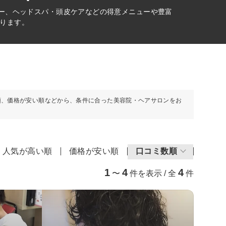
ラー、ヘッドスパ・頭皮ケアなどの得意メニューや豊富
ります。
順、価格が安い順などから、条件に合った美容院・ヘアサロンをお
人気が高い順
価格が安い順
口コミ数順
1
4
4
〜
件を表示 / 全
件