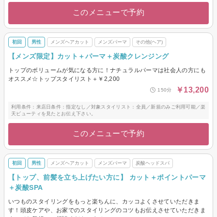
このメニューで予約
初回
男性
メンズヘアカット
メンズパーマ
その他(ヘア)
【メンズ限定】カット＋パーマ＋炭酸クレンジング
トップのボリュームが気になる方に！ナチュラルパーマは社会人の方にも
オススメ☆トップスタイリスト＋￥2,200
￥13,200
150分
利用条件：来店日条件：指定なし／対象スタイリスト：全員／新規のみご利用可能／楽
天ビューティを見たとお伝え下さい。
このメニューで予約
初回
男性
メンズヘアカット
メンズパーマ
炭酸ヘッドスパ
【トップ、前髪を立ち上げたい方に】 カット＋ポイントパーマ
＋炭酸SPA
いつものスタイリングをもっと楽ちんに、カッコよくさせていただきま
す！頭皮ケアや、お家でのスタイリングのコツもお伝えさせていただきま