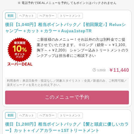
※ 電話予約でDEALメニューを予約してもポイントはバックされません
初回
ヘアカット
ヘアカラー
トリートメント
後日【1,040円】相当ポイントバック／【初回限定♪】Reluxシ
ャンプー＋カット＋カラー＋Aujua1stepTR
ご新規様のみメニュー！それ以外の方は別料金でご提
案させていただきます。 ※ロング（鎖骨～＋￥1,100、
胸下～＋￥2,200） シャンプー込みトリートメントのラ
ンクアップは担当者にご相談下さい
￥11,440
120分
利用条件：来店日条件：指定なし／対象スタイリスト：全員／新規のみ、ご利用可能／
楽天ビューティを見たとお伝え下さい。
このメニューで予約
初回
ヘアカット
ヘアカラー
トリートメント
後日【1,280円】相当ポイントバック／【髪と頭皮に優しいカラ
ー】カット＋イノアカラー＋1STトリートメント