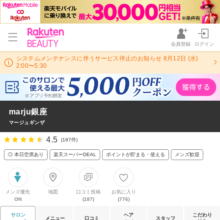
会員登録
ログイン
システムメンテナンスに伴うサービス停止のお知らせ 8月12日 (水)
2:00〜5:30
marju銀座
マージュギンザ
4.5
(187件)
◎ 本日空席あり
楽天スーパーDEAL
ポイントが貯まる・使える
メンズ歓迎
メンズ優先
地図
口コミ投稿
お気に入り
ON
(187)
(776)
サロン
ヘア
こだわり
メニュー
口コミ
スタッフ