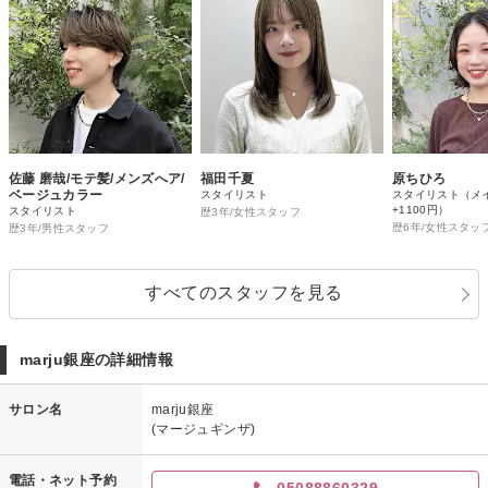
佐藤 磨哉/モテ髪/メンズへア/
福田千夏
原ちひろ
ベージュカラー
スタイリスト
スタイリスト（メ
+1100円）
スタイリスト
歴3年/女性スタッフ
歴6年/女性スタッ
歴3年/男性スタッフ
すべてのスタッフを見る
marju銀座の詳細情報
サロン名
marju銀座
(マージュギンザ)
電話・ネット予約