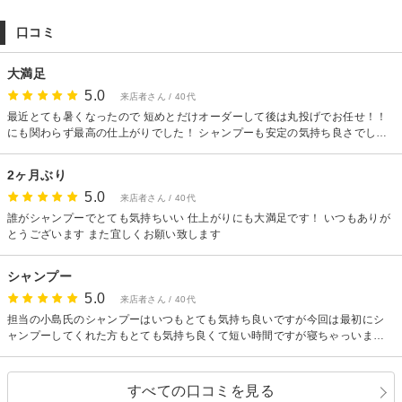
【駐車場】
なし
口コミ
【その他】
※15分以上の遅刻の場合はキャンセル扱いさせて頂くことがあるのでご了承
大満足
下さい。
※ヘアアレンジ等の時間外予約、複数人でご来店の場合はお電話下さい。
5.0
来店者さん / 40代
最近とても暑くなったので 短めとだけオーダーして後は丸投げでお任せ！！
にも関わらず最高の仕上がりでした！ シャンプーも安定の気持ち良さでし
た。 またよろしくお願いいたします！
2ヶ月ぶり
5.0
来店者さん / 40代
誰がシャンプーでとても気持ちいい 仕上がりにも大満足です！ いつもありが
とうございます また宜しくお願い致します
シャンプー
5.0
来店者さん / 40代
担当の小島氏のシャンプーはいつもとても気持ち良いですが今回は最初にシ
ャンプーしてくれた方もとても気持ち良くて短い時間ですが寝ちゃっいまし
た笑パーマの仕上がりにも満足しております！また宜しくお願い致します！
すべての口コミを見る