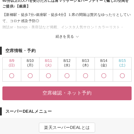
40分以上のスパを受けた方には肩マッサージ＆ハーブティーで癒しの空間を
ご提供♪【銀座】
【新橋駅・徒歩7分♪銀座駅・徒歩4分】１席の間隔は贅沢なゆったりとしてい
て、コロナ感染予防◎
雑誌ar・bangs・美容誌など掲載、インスタ人気サロン！カラーリスト・
Aujuaソムリエも多数在籍！！銀座のオフィスで浮かない白髪ぼかしハイライ
続きを見る
ト＆頭皮改善スパがオススメ☆
経験豊富なスタイリストが丁寧にカウンセリングを行い、髪のお悩み、理想
空席情報・予約
のスタイルなどを踏まえた上で、似合うスタイルに仕上げます。
店内は、白を基調とした落ち着いた雰囲気の空間◎リラックスしてサロンタ
8/9
8/10
8/11
8/12
8/13
8/14
8/15
イムをお過ごしください。メニューはお悩みに合わせて対応できるように豊
(日)
(月)
(火)
(水)
(木)
(金)
(土)
富にご用意♪メンズクーポンもご準備していますので、男性のお客様もぜひ足
をお運びください。
ヘアスタイル・ヘアダメージに困ったら、ヘアサロン『marju銀座』にお任せ
ください♪皆様のご来店を心よりお待ちしています。
空席確認・ネット予約
スーパーDEALメニュー
楽天スーパーDEALとは