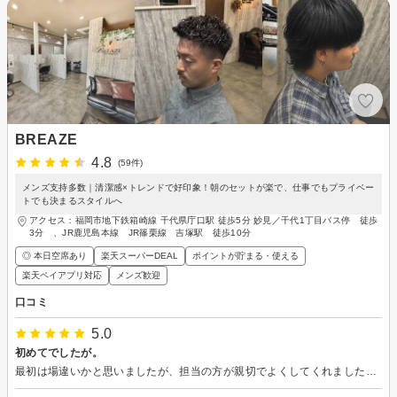
BREAZE
4.8
(59件)
メンズ支持多数｜清潔感×トレンドで好印象！朝のセットが楽で、仕事でもプライベー
トでも決まるスタイルへ
アクセス：福岡市地下鉄箱崎線 千代県庁口駅 徒歩5分 妙見／千代1丁目バス停 徒歩
3分 、JR鹿児島本線 JR篠栗線 吉塚駅 徒歩10分
◎ 本日空席あり
楽天スーパーDEAL
ポイントが貯まる・使える
楽天ペイアプリ対応
メンズ歓迎
口コミ
5.0
初めてでしたが。
最初は場違いかと思いましたが、担当の方が親切でよくしてくれました。また利用しようと思います