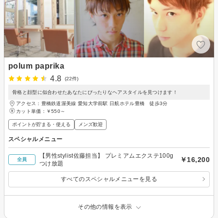
polum paprika
4.8
(22件)
骨格と顔型に似合わせたあなたにぴったりなヘアスタイルを見つけます！
アクセス：豊橋鉄道渥美線 愛知大学前駅 日航ホテル豊橋 徒歩3分
カット単価：
￥550～
ポイントが貯まる・使える
メンズ歓迎
スペシャルメニュー
【男性stylist佐藤担当】 プレミアムエクステ100g
￥16,200
全員
つけ放題
すべてのスペシャルメニューを見る
その他の情報を表示