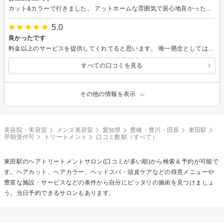
カット&カラーで行きました。 アットホームな雰囲気で居心地良かったです！ カラーもいい仕上がりで、色も気に入りました！ また次回も行きたいなと思います。
5.0
良かったです
料金以上のサービスを提供してくれてると思います。 唯一懸念としては車で来店する場合駐車場が狭いとか空かないとかはあると思います。
すべての口コミを見る
その他の情報を表示
美容院・美容室
メンズ美容室
愛知県
豊橋・豊川・田原
東田駅
早朝受付可
トリートメント
口コミ数順（すべて）
東田駅の
ヘアトリートメント
サロン(口コミが多い順)から検索＆予約が可能で
す。ヘアカット、ヘアカラー、ヘッドスパ・頭皮ケアなどの得意メニューや
豊富な施設・サービスなどの条件から自分にピッタリの施術を見つけましょ
う。当日予約できるサロンもあります。