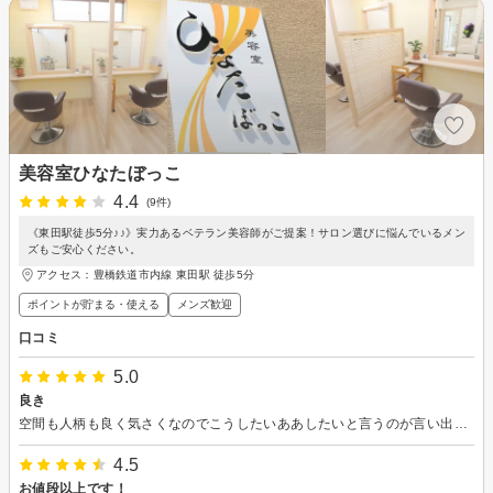
美容室ひなたぼっこ
4.4
(9件)
《東田駅徒歩5分♪♪》実力あるベテラン美容師がご提案！サロン選びに悩んでいるメン
ズもご安心ください。
アクセス：豊橋鉄道市内線 東田駅 徒歩5分
ポイントが貯まる・使える
メンズ歓迎
口コミ
5.0
良き
空間も人柄も良く気さくなのでこうしたいああしたいと言うのが言い出しやすかった
4.5
お値段以上です！