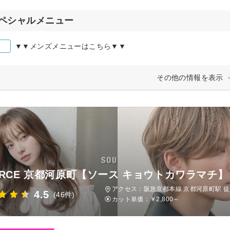
ペシャルメニュー
▼▼メンズメニューはこちら▼▼
その他の情報を表示
URCE 京都河原町【ソース キョウトカワラマチ】
アクセス：阪急京都本線 京都河原町駅 徒
4.5
(46件)
カット単価：
￥2,800～