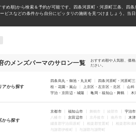
すすめ順)から検索＆予約が可能です。四条河原町・河原町三条、四
サービスなどの条件から自分にピッタリの施術を見つけましょう。当日
おすすめ順や人気順、価格
府のメンズパーマのサロン一覧
ださい。
四条烏丸・御池・丸太町
四条河原町・河原町三
リアから探す
桂・花園・嵐山
上京区・左京区・北区
山科
宇治・京田辺・城陽
亀岡・福知山・舞鶴
木
京都市
福知山市
舞鶴市
綾部市
宇治市
八幡市
京田辺市
京丹後市
南丹市
木津
区から探す
綴喜郡宇治田原町
相楽郡笠置町
相楽郡和束
与謝郡伊根町
与謝郡与謝野町