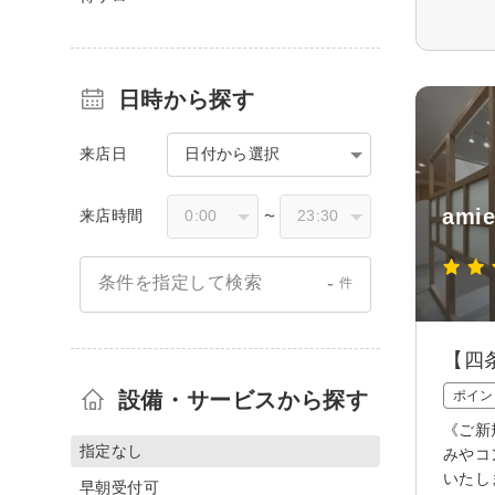
日時から探す
来店日
日付から選択
am
来店時間
〜
-
条件を指定して検索
件
【四
設備・サービスから探す
ポイン
《ご新
指定なし
みやコ
いたし
早朝受付可