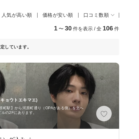
人気が高い順
価格が安い順
口コミ数順
1
30
106
〜
件を表示 / 全
件
決定しています。
 キョウトエキマエ)
河原町駅】から河原町通り（OPAがある側）を北へ
ルの2Fにあります。