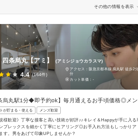
その他の情報を表示
ie 四条烏丸【アミ】
(アミシジョウカラスマ)
アクセス：阪急京都本線 烏丸駅 徒歩2分
4.4
分
(164件)
カット単価：
-
条烏丸駅1分◆即予約ok】毎月通えるお手頃価格◎メンズ
トが貯まる・使える
メンズ歓迎
規様歓迎》丁寧な接客と高い技術が好評♪♪キレイ＆Happyが手に入
ンプレックスを細かく丁寧にヒアリング◎お手入れ方法もしっかりア
ます。男をあげて印象UPしませんか？