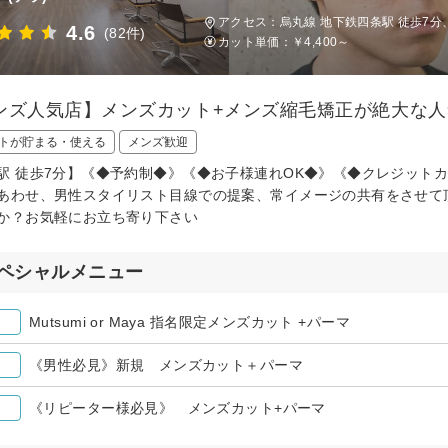
アクセス：烏丸線 地下鉄四条駅 徒歩7分
4.6
(82件)
カット単価：
￥4,400～
ンズ人気店】メンズカット+メンズ縮毛矯正が絶大な人気。
トが貯まる・使える
メンズ歓迎
駅 徒歩7分】《◆予約制◆》《◆お子様連れOK◆》《◆クレジット
あわせ、男性スタイリスト目線での提案、常イメージの共有をさせて
か？お気軽にお立ち寄り下さい
ペシャルメニュー
Mutsumi or Maya 指名限定メンズカット +パーマ
《男性必見》新規 メンズカット＋パーマ
《リピーター様必見》 メンズカット+パーマ