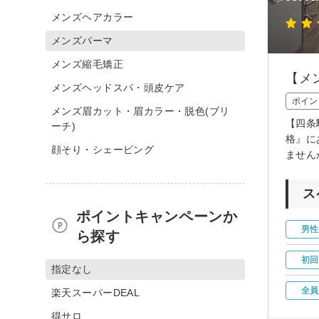
メンズヘアカラー
メンズパーマ
メンズ縮毛矯正
【メ
メンズヘッドスパ・頭皮ケア
ポイン
メンズ眉カット・眉カラー・脱色(ブリ
【四条
ーチ)
格』に
顔そり・シェービング
ません
ス
ポイントキャンペーンか
男性
ら探す
初回
指定なし
全員
楽天スーパーDEAL
得サロ