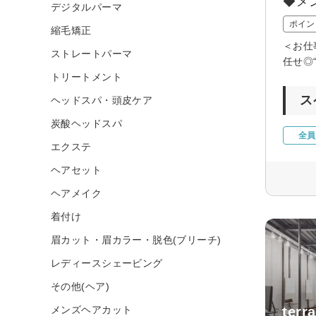
◆メ
デジタルパーマ
ポイン
縮毛矯正
＜お仕
ストレートパーマ
任せ◎
トリートメント
ス
ヘッドスパ・頭皮ケア
炭酸ヘッドスパ
全員
エクステ
ヘアセット
ヘアメイク
着付け
眉カット・眉カラー・脱色(ブリーチ)
レディースシェービング
その他(ヘア)
メンズヘアカット
terra