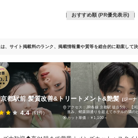
おすすめ順 (PR優先表示)
位は、サイト掲載料のランク、掲載情報量や質等を総合的に勘案して
na 京都駅前 髪質改善&トリートメント&艶髪
(ジーナ
アクセス：JR各線 京都駅 徒歩5分、【
4.4
進み、蛸薬師通りを超えてホテルの隣のビ
(61件)
カット単価：
￥1,100～