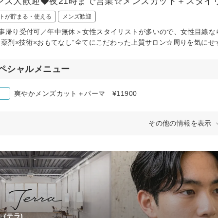
ンズ大歓迎◆夜21時まで営業☆メンズカット＋スタイ
トが貯まる・使える
メンズ歓迎
事帰り受付可／年中無休＞女性スタイリストが多いので、女性目線な
“薬剤×技術×おもてなし”全てにこだわった上質サロン☆周りを気に
ペシャルメニュー
爽やかメンズカット＋パーマ ¥11900
その他の情報を表示
(テラ)