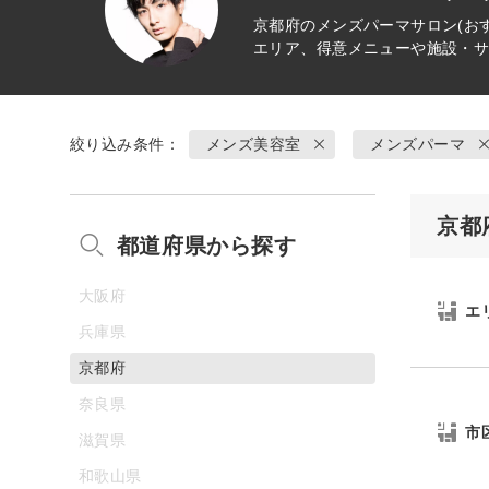
京都府の
メンズパーマ
サロン(お
エリア、得意メニューや施設・
絞り込み条件：
メンズ美容室
メンズパーマ
京都
都道府県から探す
大阪府
エ
兵庫県
京都府
奈良県
市
滋賀県
和歌山県