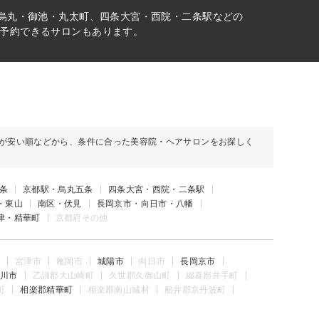
条烏丸・御池・丸太町、四条大宮・西院・二条駅などの
予約できるサロンもあります。
が安い順などから、条件に合った美容院・ヘアサロンをお探しく
条
京都駅・烏丸五条
四条大宮・西院・二条駅
・東山
南区・伏見
長岡京市・向日市・八幡
津・精華町
京都府その他
宮津市
亀岡市
城陽市
向日市
長岡京市
川市
乙訓郡大山崎町
久世郡久御山町
綴喜郡井手町
町
相楽郡精華町
相楽郡南山城村
船井郡京丹波町