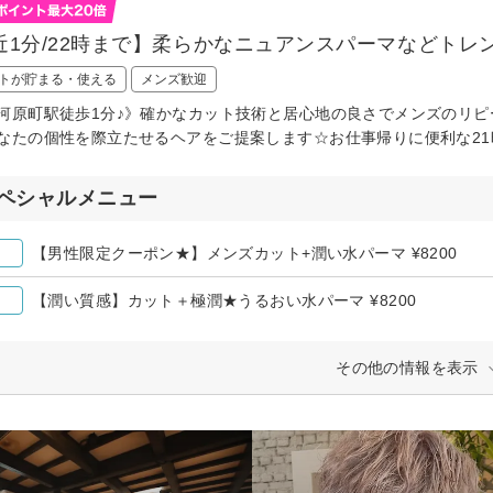
近1分/22時まで】柔らかなニュアンスパーマなどトレン
トが貯まる・使える
メンズ歓迎
河原町駅徒歩1分♪》確かなカット技術と居心地の良さでメンズのリピ
なたの個性を際立たせるヘアをご提案します☆お仕事帰りに便利な2
ペシャルメニュー
【男性限定クーポン★】メンズカット+潤い水パーマ ¥8200
【潤い質感】カット＋極潤★うるおい水パーマ ¥8200
その他の情報を表示