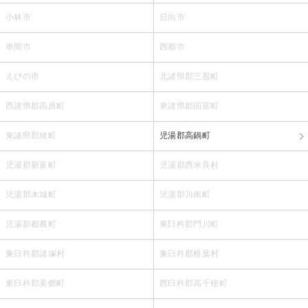
小林市
日向市
串間市
西都市
えびの市
北諸県郡三股町
西諸県郡高原町
東諸県郡国富町
東諸県郡綾町
児湯郡高鍋町
児湯郡新富町
児湯郡西米良村
児湯郡木城町
児湯郡川南町
児湯郡都農町
東臼杵郡門川町
東臼杵郡諸塚村
東臼杵郡椎葉村
東臼杵郡美郷町
西臼杵郡高千穂町