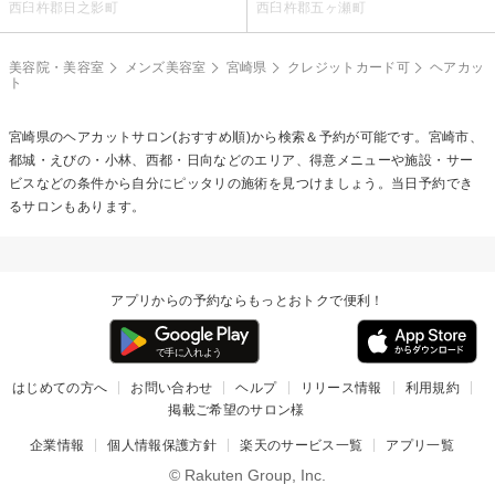
西臼杵郡日之影町
西臼杵郡五ヶ瀬町
美容院・美容室
メンズ美容室
宮崎県
クレジットカード可
ヘアカッ
ト
宮崎県の
ヘアカット
サロン(おすすめ順)から検索＆予約が可能です。宮崎市、
都城・えびの・小林、西都・日向などのエリア、得意メニューや施設・サー
ビスなどの条件から自分にピッタリの施術を見つけましょう。当日予約でき
るサロンもあります。
アプリからの予約ならもっとおトクで便利！
はじめての方へ
お問い合わせ
ヘルプ
リリース情報
利用規約
掲載ご希望のサロン様
企業情報
個人情報保護方針
楽天のサービス一覧
アプリ一覧
© Rakuten Group, Inc.