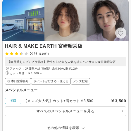
HAIR & MAKE EARTH 宮崎昭栄店
3.9
(110件)
【毎月通えるプチプラ価格】男性から絶大な人気を誇るヘアサロン★宮崎昭栄店
アクセス：JR日豊本線 宮崎駅 徒歩30分,車で12分
カット単価：
￥3,300～
◎ 本日空席あり
ポイントが貯まる・使える
メンズ歓迎
スペシャルメニュー
￥3,500
【メンズ大人気】カット+眉カット￥3,500
初回
すべてのスペシャルメニューを見る
その他の情報を表示