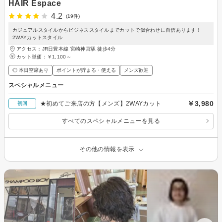
HAIR Espace
4.2
(19件)
カジュアルスタイルからビジネススタイルまでカットで似合わせに自信あります！
2WAYカットスタイル
アクセス：JR日豊本線 宮崎神宮駅 徒歩4分
カット単価：
￥1,100～
◎ 本日空席あり
ポイントが貯まる・使える
メンズ歓迎
スペシャルメニュー
￥3,980
★初めてご来店の方【メンズ】2WAYカット
初回
すべてのスペシャルメニューを見る
その他の情報を表示