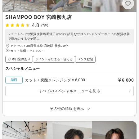
SHAMPOO BOY 宮崎柳丸店
4.8
(7件)
ショートヘアや髪質改善縮毛矯正がsnsで話題なサロン♪シャンプーボーイの髪質改善
で憧れのうるツヤ髪に
アクセス：JR日豊本線 宮崎駅 徒歩20分
カット単価：
￥3,800～
◎ 本日空席あり
ポイントが貯まる・使える
メンズ歓迎
スペシャルメニュー
￥6,000
カット＋炭酸クレンジング￥6,000
初回
すべてのスペシャルメニューを見る
その他の情報を表示