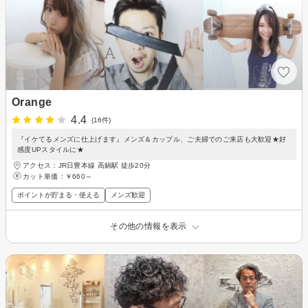
Orange
4.4
(16件)
『イケてるメンズに仕上げます』メンズ＆カップル、ご夫婦でのご来店も大歓迎★好
感度UPスタイルに★
アクセス：JR日豊本線 高鍋駅 徒歩20分
カット単価：
￥660～
ポイントが貯まる・使える
メンズ歓迎
その他の情報を表示