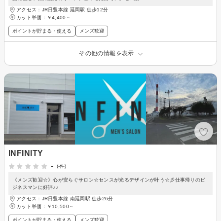
アクセス：JR日豊本線 延岡駅 徒歩12分
カット単価：
￥4,400～
ポイントが貯まる・使える
メンズ歓迎
その他の情報を表示
INFINITY
-
(-件)
《メンズ歓迎☆》心が安らぐサロン☆センスが光るデザインが叶う☆彡仕事帰りのビ
ジネスマンに好評♪♪
アクセス：JR日豊本線 南延岡駅 徒歩26分
カット単価：
￥10,500～
ポイントが貯まる・使える
メンズ歓迎