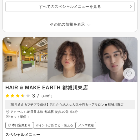
すべてのスペシャルメニューを見る
その他の情報を表示
HAIR & MAKE EARTH 都城川東店
3.7
(125件)
【毎月通えるプチプラ価格】男性から絶大な人気を誇るヘアサロン★都城川東店
アクセス：JR日豊本線 都城駅 徒歩10分,車4分
カット単価：
-
◎ 本日空席あり
ポイントが貯まる・使える
メンズ歓迎
スペシャルメニュー