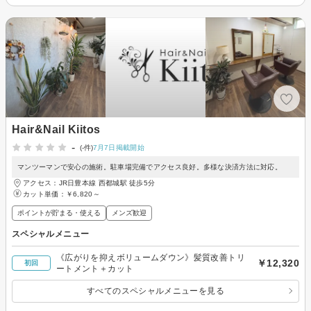
Hair&Nail Kiitos
-
(-件)
7月7日掲載開始
マンツーマンで安心の施術。駐車場完備でアクセス良好。多様な決済方法に対応。
アクセス：JR日豊本線 西都城駅 徒歩5分
カット単価：
￥6,820～
ポイントが貯まる・使える
メンズ歓迎
スペシャルメニュー
《広がりを抑えボリュームダウン》髪質改善トリ
￥12,320
初回
ートメント＋カット
すべてのスペシャルメニューを見る