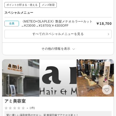
ポイントが貯まる・使える
メンズ歓迎
スペシャルメニュー
《METEO×OLAPLEX》艶髪メテオカラー+カット
￥18,700
全員
→¥23000→¥18700(￥4300OFF
すべてのスペシャルメニューを見る
その他の情報を表示
アミ美容室
-
(-件)
髪に優しい薬剤使用のサロン。駐車場完備でアクセス楽々！