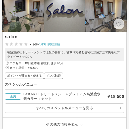
salon
-
(-件)
6月3日掲載開始
種類豊富なトリートメントで理想の髪質に。駐車場完備と便利な決済方法で快適なプ
ライベートサロン。
アクセス：JR日豊本線 都城駅 徒歩10分
カット単価：
￥5,500～
ポイントが貯まる・使える
メンズ歓迎
スペシャルメニュー
BYKARTEトリートメント＋プレミアム高濃度水
￥18,500
全員
素カラー＋カット
すべてのスペシャルメニューを見る
その他の情報を表示