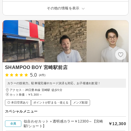
その他の情報を表示
SHAMPOO BOY 宮崎駅前店
5.0
(4件)
カラーの技術力。駐車場完備やカード決済も対応。お子様連れ歓迎！
アクセス：JR日豊本線 宮崎駅 徒歩5分
カット単価：
￥5,300～
◎ 本日空席あり
ポイントが貯まる・使える
メンズ歓迎
スペシャルメニュー
似合わせカット＋透明感カラー￥12300～【宮崎
￥12,300
全員
駅/ショート】