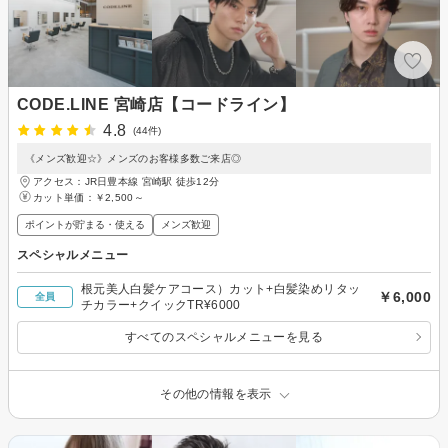
CODE.LINE 宮崎店【コードライン】
4.8
(44件)
《メンズ歓迎☆》メンズのお客様多数ご来店◎
アクセス：JR日豊本線 宮崎駅 徒歩12分
カット単価：
￥2,500～
ポイントが貯まる・使える
メンズ歓迎
スペシャルメニュー
根元美人白髪ケアコース）カット+白髪染めリタッ
￥6,000
全員
チカラー+クイックTR¥6000
すべてのスペシャルメニューを見る
その他の情報を表示