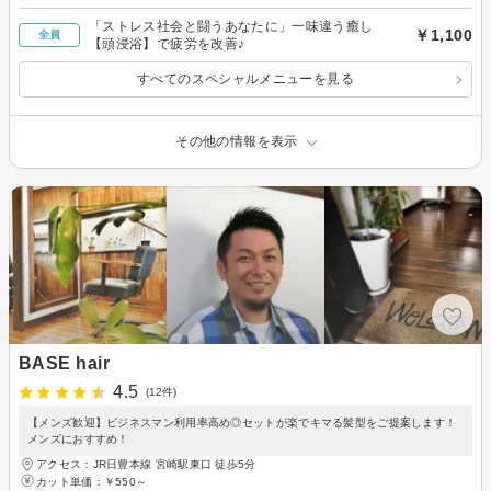
「ストレス社会と闘うあなたに」一味違う癒し
￥1,100
全員
【頭浸浴】で疲労を改善♪
すべてのスペシャルメニューを見る
その他の情報を表示
BASE hair
4.5
(12件)
【メンズ歓迎】ビジネスマン利用率高め◎セットが楽でキマる髪型をご提案します！
メンズにおすすめ！
アクセス：JR日豊本線 宮崎駅東口 徒歩5分
カット単価：
￥550～