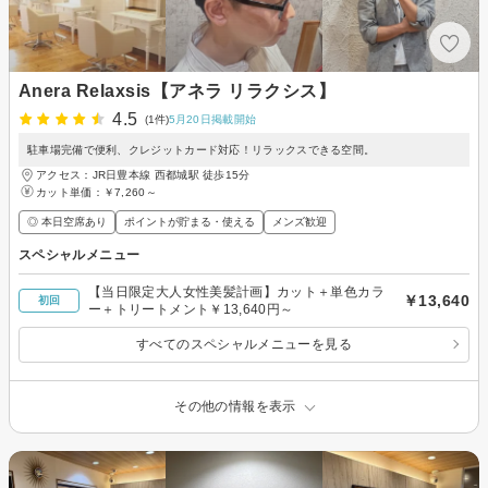
Anera Relaxsis【アネラ リラクシス】
4.5
(1件)
5月20日掲載開始
駐車場完備で便利、クレジットカード対応！リラックスできる空間。
アクセス：JR日豊本線 西都城駅 徒歩15分
カット単価：
￥7,260～
◎ 本日空席あり
ポイントが貯まる・使える
メンズ歓迎
スペシャルメニュー
【当日限定大人女性美髪計画】カット＋単色カラ
￥13,640
初回
ー＋トリートメント￥13,640円～
すべてのスペシャルメニューを見る
その他の情報を表示