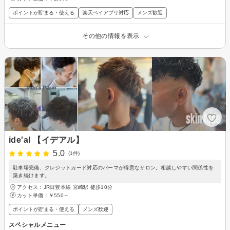
ポイントが貯まる・使える
楽天ペイアプリ対応
メンズ歓迎
その他の情報を表示
ide'al 【イデアル】
5.0
(1件)
駐車場完備、クレジットカード対応のパーマが得意なサロン。相談しやすい関係性を
築き続けます。
アクセス：JR日豊本線 宮崎駅 徒歩10分
カット単価：
￥550～
ポイントが貯まる・使える
メンズ歓迎
スペシャルメニュー