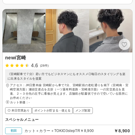
newi宮崎
4.6
(28件)
《宮崎駅車で７分》若い方でもビジネスマンにもオススメ◎毎日のスタイリングを楽
に出来るスタイルを提案
アクセス：JR日豊本線 宮崎駅から車で7分、宮崎駅前の老松通りを南下（宮崎南・宮
崎空港方面）瀬頭交差点を左折（一ツ葉有料道路・宮崎港方面）一の宮交差点を直
進、２～３分先の左手に看板が見えます。店舗前が駐書状ですので空いている箇所に
お停めください
カット単価：
-
◎ 本日空席あり
ポイントが貯まる・使える
メンズ歓迎
スペシャルメニュー
￥8,900
カット＋カラー＋TOKIO3stepTR￥8,900
初回