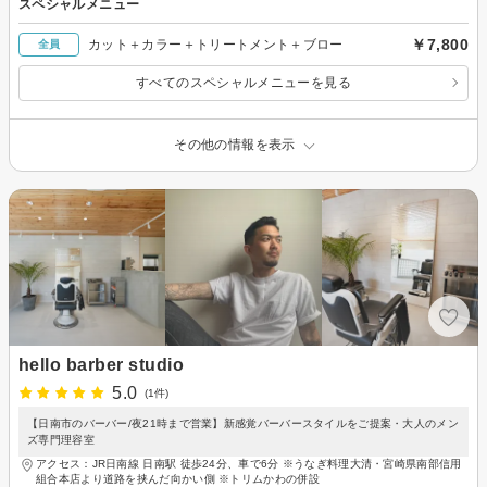
スペシャルメニュー
￥7,800
カット＋カラー＋トリートメント＋ブロー
全員
すべてのスペシャルメニューを見る
その他の情報を表示
hello barber studio
5.0
(1件)
【日南市のバーバー/夜21時まで営業】新感覚バーバースタイルをご提案・大人のメン
ズ専門理容室
アクセス：JR日南線 日南駅 徒歩24分、車で6分 ※うなぎ料理大清・宮崎県南部信用
組合本店より道路を挟んだ向かい側 ※トリムかわの併設