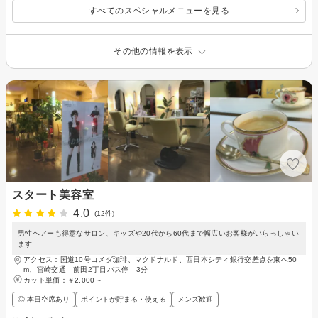
すべてのスペシャルメニューを見る
その他の情報を表示
スタート美容室
4.0
(12件)
男性ヘアーも得意なサロン、キッズや20代から60代まで幅広いお客様がいらっしゃい
ます
アクセス：国道10号コメダ珈琲、マクドナルド、西日本シティ銀行交差点を東へ50
m、宮崎交通 前田2丁目バス停 3分
カット単価：
￥2,000～
◎ 本日空席あり
ポイントが貯まる・使える
メンズ歓迎