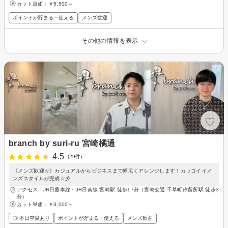
カット単価：
￥5,500～
ポイントが貯まる・使える
メンズ歓迎
その他の情報を表示
branch by suri-ru 宮崎橘通
4.5
(29件)
《メンズ歓迎☆》カジュアルからビジネスまで幅広くアレンジします！カッコイイメ
ンズスタイルが完成☆彡
アクセス：JR日豊本線・JR日南線 宮崎駅 徒歩17分（宮崎交通 千草町停留所駅 徒歩3
分）
カット単価：
￥3,000～
◎ 本日空席あり
ポイントが貯まる・使える
メンズ歓迎