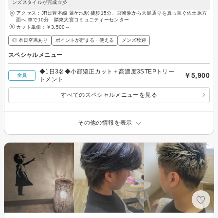
ンズスタイルが完成☆彡
アクセス：JR日豊本線 蓮ケ池駅 徒歩15分、宮崎駅から大島通りを真っ直ぐ佐土原方
面へ 車で10分 隣東大宮コミュニティーセンター
カット単価：
￥3,500～
◎ 本日空席あり
ポイントが貯まる・使える
メンズ歓迎
スペシャルメニュー
◆1日3名◆小顔矯正カット＋高濃度3STEPトリー
￥5,900
全員
トメント
すべてのスペシャルメニューを見る
その他の情報を表示