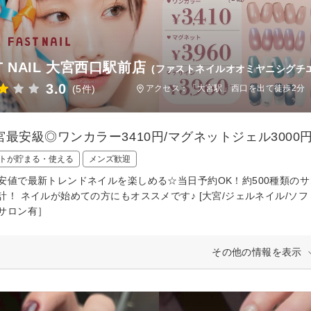
T NAIL 大宮西口駅前店
(ファストネイルオオミヤニシグチ
3.0
(5件)
アクセス：「大宮駅」西口を出て徒歩2分
宮最安級◎ワンカラー3410円/マグネットジェル3000
トが貯まる・使える
メンズ歓迎
安値で最新トレンドネイルを楽しめる☆当日予約OK！約500種類の
計！ ネイルが始めての方にもオススメです♪ [大宮/ジェルネイル/ソ
サロン有］
その他の情報を表示