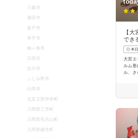
tod
三郷市
蓮田市
坂戸市
【大
幸手市
でき
鶴ヶ島市
◎ 本
日高市
大宮エ
ルム形
吉川市
ル、さ
ふじみ野市
白岡市
北足立郡伊奈町
入間郡三芳町
入間郡毛呂山町
入間郡越生町