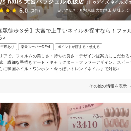
ays nails 大宮パラジェル取扱店
(トゥデイズ ネイルズ
5.0
(3件)
アクセス：JR埼京線 大宮(埼玉)駅 徒歩3分
宮駅徒歩３分】大宮で上手いネイルを探すなら！フォ
る♪
日空席あり
楽天スーパーDEAL
ポイントが貯まる・使える
リアで、フォルムの美しさ・持ちの良さ・デザイン提案力にこだわる
成、繊細な手描きアート・キャラクター・フラワーデザイン、スピー
らに韓国ネイル・ワンホン・今っぽいトレンドネイルまで対応♪
その他の情報を表示