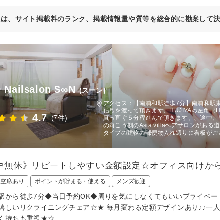
位は、サイト掲載料のランク、掲載情報量や質等を総合的に勘案して
Nailsalon S∞N
(スーン)
アクセス：【南浦和駅徒歩7分】南浦和駅東
信号を渡って頂きます。HUJIYAの左角（
4.7
(7件)
真っ直ぐ５分程進んで頂きます。、途中、
の向こう側のAsia villaヘアサロン
タイプの建物の郵便物入れ辺りに看板がご
中無休》リピートしやすい金額設定☆オフィス向けから
日空席あり
ポイントが貯まる・使える
メンズ歓迎
駅から徒歩7分◆当日予約OK◆周りを気にしなくてもいいプライベ
嬉しいリクライニングチェア☆★ 毎月変わる定額デザインあり♪♪一
く持ちも重視★☆