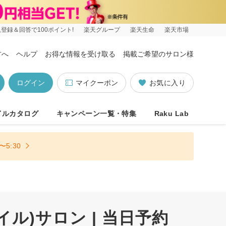
登録＆回答で100ポイント!
楽天グループ
楽天生命
楽天市場
方へ
ヘルプ
お得な情報を受け取る
掲載ご希望のサロン様
ログイン
マイクーポン
お気に入り
イルカタログ
キャンペーン一覧・特集
Raku Lab
5:30
ル)サロン | 当日予約