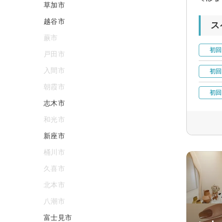
草加市
越谷市
ス
蕨市
初回
戸田市
入間市
初回
朝霞市
初回
志木市
和光市
新座市
桶川市
久喜市
北本市
八潮市
富士見市