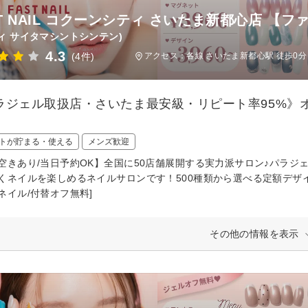
ST NAIL コクーンシティ さいたま新都心店 【
ィ サイタマシントシンテン)
4.3
(4件)
アクセス：各線 さいたま新都心駅 徒歩0分
ラジェル取扱店・さいたま最安級・リピート率95%》オ
トが貯まる・使える
メンズ歓迎
空きあり/当日予約OK】全国に50店舗展開する実力派サロン♪パラジ
くネイルを楽しめるネイルサロンです！500種類から選べる定額デザイ
ネイル/付替オフ無料]
その他の情報を表示