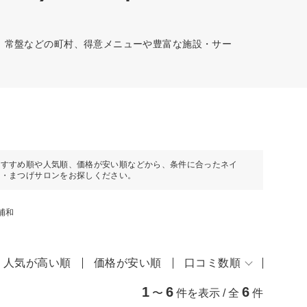
町、常盤などの町村、得意メニューや豊富な施設・サー
おすすめ順や人気順、価格が安い順などから、条件に合ったネイ
ル・まつげサロンをお探しください。
浦和
人気が高い順
価格が安い順
口コミ数順
1
6
6
〜
件を表示 / 全
件