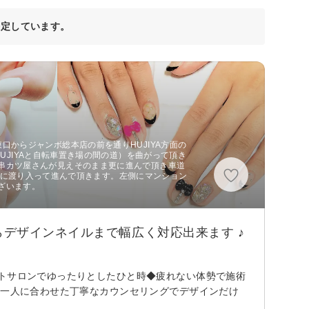
決定しています。
口からジャンボ総本店の前を通りHUJIYA方面の
HUJIYAと自転車置き場の間の道）を曲がって頂き
串カツ屋さんが見えそのまま更に進んで頂き車道
がある道に渡り入って進んで頂きます。左側にマンション
ざいます。
デザインネイルまで幅広く対応出来ます ♪
ートサロンでゆったりとしたひと時◆疲れない体勢で施術
人一人に合わせた丁寧なカウンセリングでデザインだけ