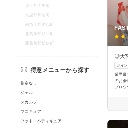
児玉郡上里町
大里郡寄居町
南埼玉郡宮代町
FAS
北葛飾郡杉戸町
北葛飾郡松伏町
◎大
ポイン
得意メニューから探す
業界最
のお会
指定なし
ブロウ
ジェル
スカルプ
マニキュア
フット・ペディキュア