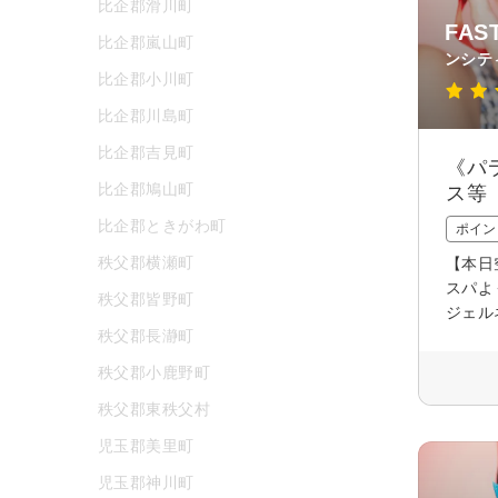
比企郡滑川町
FA
比企郡嵐山町
ンシテ
比企郡小川町
比企郡川島町
比企郡吉見町
《パ
比企郡鳩山町
ス等
比企郡ときがわ町
ポイン
秩父郡横瀬町
【本日
スパよ
秩父郡皆野町
ジェル
秩父郡長瀞町
秩父郡小鹿野町
秩父郡東秩父村
児玉郡美里町
児玉郡神川町