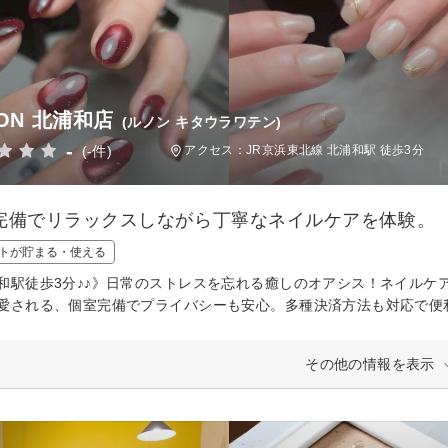
NON 北浦和店
(ルノン キタウラワテン)
-
(-件)
アクセス：JR京浜東北線 北浦和駅 徒歩3分
完備でリラックスしながら丁寧なネイルケアを体験。
トが貯まる・使える
和駅徒歩3分♪♪》日常のストレスを忘れる癒しのオアシス！ネイルケ
愛される、個室完備でプライバシーも安心。多種決済方法も対応で便
その他の情報を表示