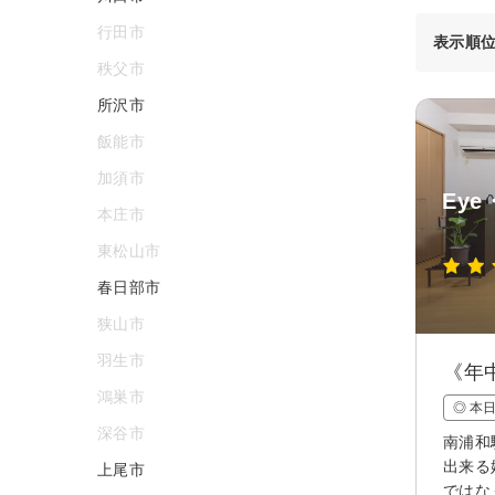
行田市
表示順
秩父市
所沢市
飯能市
加須市
Eye・
本庄市
東松山市
春日部市
狭山市
羽生市
《年
鴻巣市
◎ 本
深谷市
南浦和
出来る
上尾市
ではな