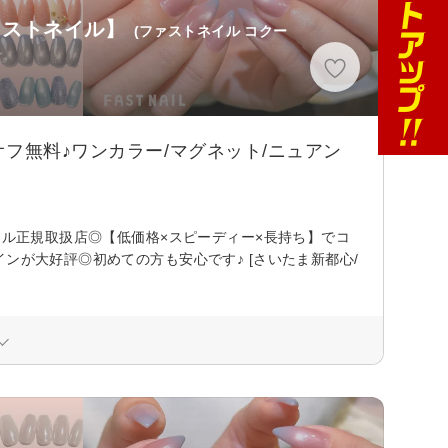
ファストネイル】
(ファストネイル コクー
フ無料♪ワンカラー/マグネット/ニュアン
ェル正規取扱店◎【低価格×スピーディー×長持ち】でコ
ンが大好評◎初めての方も安心です♪ [さいたま新都心/