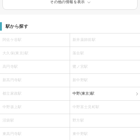
その他の情報を表示
駅から探す
阿佐ケ谷駅
新井薬師前駅
大久保(東京)駅
落合駅
高円寺駅
鷺ノ宮駅
新高円寺駅
新中野駅
都立家政駅
中野(東京)駅
中野坂上駅
中野富士見町駅
沼袋駅
野方駅
東高円寺駅
東中野駅