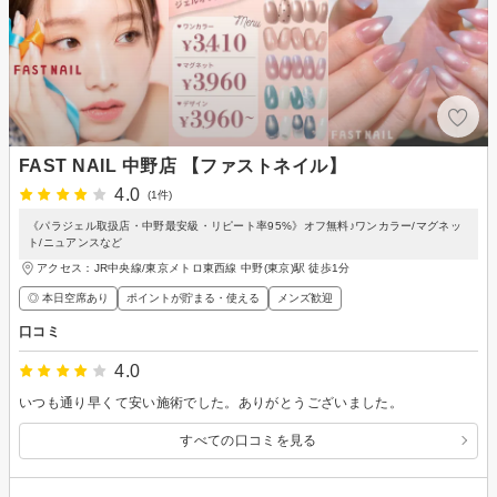
FAST NAIL 中野店 【ファストネイル】
4.0
(1件)
《パラジェル取扱店・中野最安級・リピート率95%》オフ無料♪ワンカラー/マグネッ
ト/ニュアンスなど
アクセス：JR中央線/東京メトロ東西線 中野(東京)駅 徒歩1分
◎ 本日空席あり
ポイントが貯まる・使える
メンズ歓迎
口コミ
4.0
いつも通り早くて安い施術でした。ありがとうございました。
すべての口コミを見る