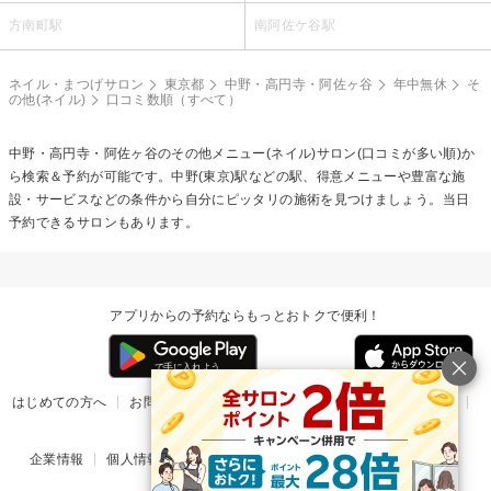
方南町駅
南阿佐ケ谷駅
ネイル・まつげサロン
東京都
中野・高円寺・阿佐ヶ谷
年中無休
そ
の他(ネイル)
口コミ数順（すべて）
中野・高円寺・阿佐ヶ谷の
その他メニュー(ネイル)
サロン(口コミが多い順)か
ら検索＆予約が可能です。中野(東京)駅などの駅、得意メニューや豊富な施
設・サービスなどの条件から自分にピッタリの施術を見つけましょう。当日
予約できるサロンもあります。
アプリからの予約ならもっとおトクで便利！
はじめての方へ
お問い合わせ
ヘルプ
リリース情報
利用規約
掲載ご希望のサロン様
企業情報
個人情報保護方針
楽天のサービス一覧
アプリ一覧
© Rakuten Group, Inc.