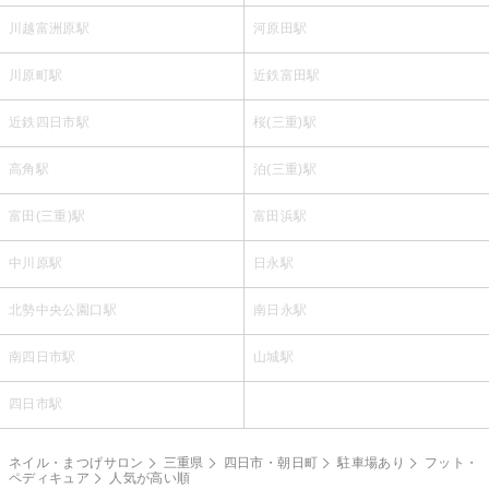
川越富洲原駅
河原田駅
川原町駅
近鉄富田駅
近鉄四日市駅
桜(三重)駅
高角駅
泊(三重)駅
富田(三重)駅
富田浜駅
中川原駅
日永駅
北勢中央公園口駅
南日永駅
南四日市駅
山城駅
四日市駅
ネイル・まつげサロン
三重県
四日市・朝日町
駐車場あり
フット・
ペディキュア
人気が高い順