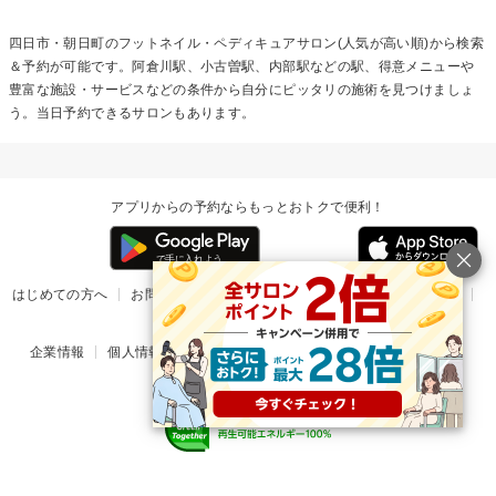
四日市・朝日町の
フットネイル・ペディキュア
サロン(人気が高い順)から検索
＆予約が可能です。阿倉川駅、小古曽駅、内部駅などの駅、得意メニューや
豊富な施設・サービスなどの条件から自分にピッタリの施術を見つけましょ
う。当日予約できるサロンもあります。
アプリからの予約ならもっとおトクで便利！
はじめての方へ
お問い合わせ
ヘルプ
リリース情報
利用規約
掲載ご希望のサロン様
企業情報
個人情報保護方針
楽天のサービス一覧
アプリ一覧
© Rakuten Group, Inc.