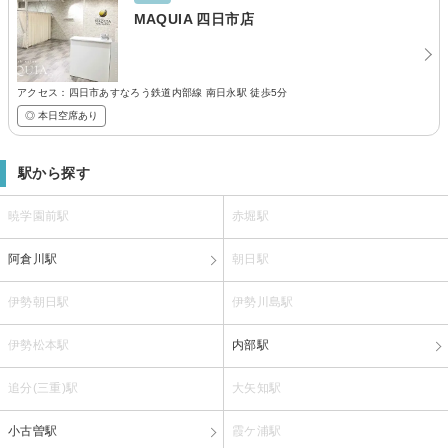
MAQUIA 四日市店
アクセス：四日市あすなろう鉄道内部線 南日永駅 徒歩5分
◎ 本日空席あり
駅から探す
暁学園前駅
赤堀駅
阿倉川駅
朝日駅
伊勢朝日駅
伊勢川島駅
伊勢松本駅
内部駅
追分(三重)駅
大矢知駅
小古曽駅
霞ケ浦駅