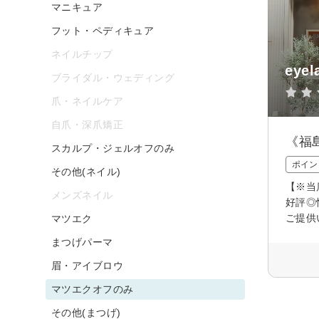
マニキュア
フット・ペディキュア
ネイルチップ
eyel
ブライダル・ウェディング
爪・ネイルケア
自爪・深爪矯正
《福
スカルプ・ジェルオフのみ
ポイン
その他(ネイル)
【※当
メンズネイル
好評◎
ご提供
マツエク
まつげパーマ
眉・アイブロウ
マツエクオフのみ
その他(まつげ)