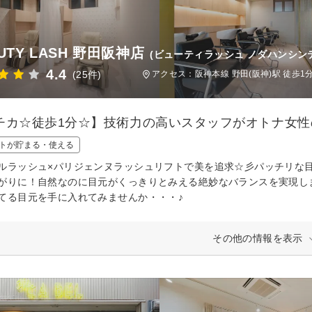
UTY LASH 野田阪神店
(ビューティラッシュ ノダハンシン
4.4
(25件)
アクセス：阪神本線 野田(阪神)駅 徒歩1
チカ☆徒歩1分☆】技術力の高いスタッフがオトナ女
トが貯まる・使える
ルラッシュ×パリジェンヌラッシュリフトで美を追求☆彡パッチリな
がりに！自然なのに目元がくっきりとみえる絶妙なバランスを実現し
てる目元を手に入れてみませんか・・・♪
その他の情報を表示