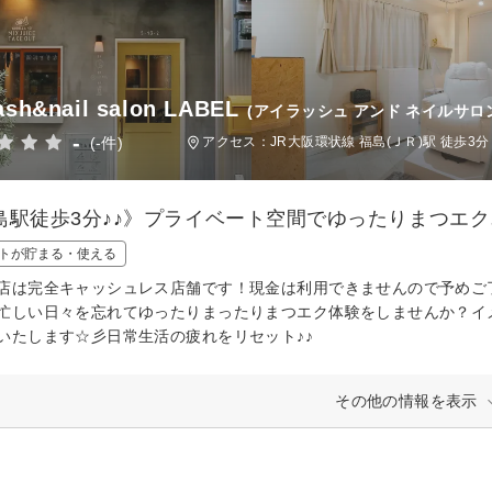
ash&nail salon LABEL
(アイラッシュ アンド ネイルサロン
-
(-件)
アクセス：JR大阪環状線 福島(ＪＲ)駅 徒歩3分
島駅徒歩3分♪♪》プライベート空間でゆったりまつエ
トが貯まる・使える
店は完全キャッシュレス店舗です！現金は利用できませんので予めご
忙しい日々を忘れてゆったりまったりまつエク体験をしませんか？イ
いたします☆彡日常生活の疲れをリセット♪♪
その他の情報を表示