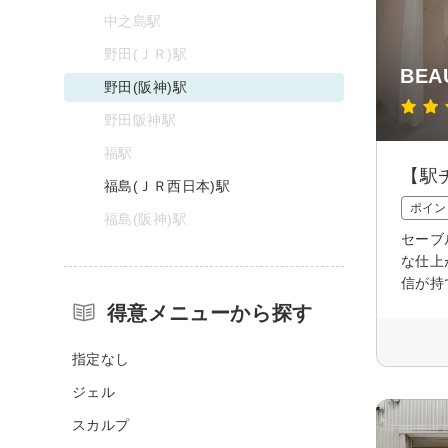
中之島駅
野田(ＪＲ)駅
BEA
野田(阪神)駅
野田阪神駅
福駅
【駅
福島(ＪＲ西日本)駅
ポイン
福島(阪神)駅
セーブ
な仕上
信が持
得意メニューから探す
指定なし
ジェル
スカルプ