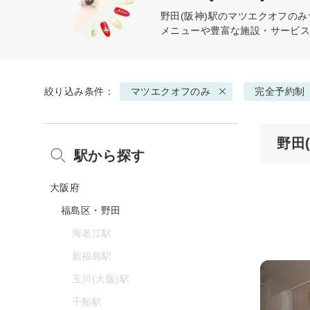
野田(阪神)駅の
マツエクオフのみ
メニューや豊富な施設・サービ
絞り込み条件：
マツエクオフのみ
完全予約制
野田
駅から探す
大阪府
福島区・野田
海老江駅
新福島駅
玉川(大阪)駅
千船駅