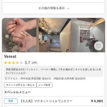
その他の情報を表示
Verest
3.7
(3件)
西荻窪駅徒歩2分♪フィルイン、ベース一層残しで爪を傷めずにネイルを楽しめる♪人気
のパラジェルも◎
アクセス：JR中央線 西荻窪駅 徒歩2分、JR総武線 吉祥寺駅 徒歩26分
ポイントが貯まる・使える
メンズ歓迎
スペシャルメニュー
￥4,980
【大人気】マグネットジェルワンカラー
初回