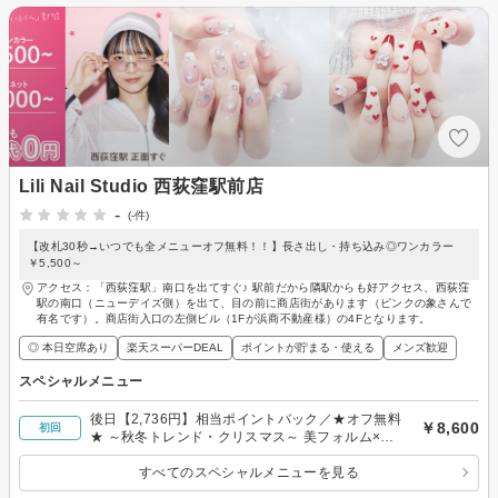
Lili Nail Studio 西荻窪駅前店
-
(-件)
【改札30秒→いつでも全メニューオフ無料！！】長さ出し・持ち込み◎ワンカラー
￥5,500～
アクセス：「西荻窪駅」南口を出てすぐ♪ 駅前だから隣駅からも好アクセス、西荻窪
駅の南口（ニューデイズ側）を出て、目の前に商店街があります（ピンクの象さんで
有名です）。商店街入口の左側ビル（1Fが浜商不動産様）の4Fとなります。
◎ 本日空席あり
楽天スーパーDEAL
ポイントが貯まる・使える
メンズ歓迎
スペシャルメニュー
後日【2,736円】相当ポイントバック／★オフ無料
￥8,600
初回
★ ～秋冬トレンド・クリスマス～ 美フォルム×ケ
ア付定額デザイン
すべてのスペシャルメニューを見る