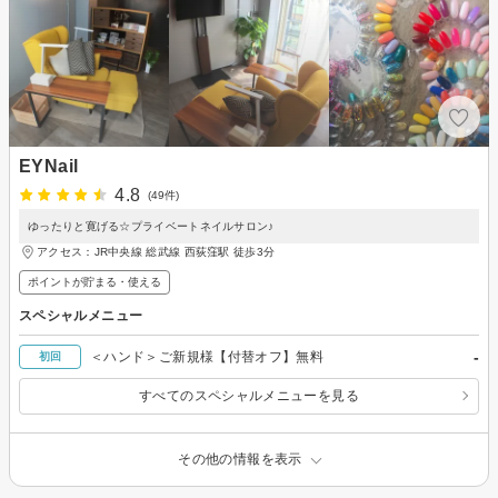
EYNail
4.8
(49件)
ゆったりと寛げる☆プライベートネイルサロン♪
アクセス：JR中央線 総武線 西荻窪駅 徒歩3分
ポイントが貯まる・使える
スペシャルメニュー
-
＜ハンド＞ご新規様【付替オフ】無料
初回
すべてのスペシャルメニューを見る
その他の情報を表示