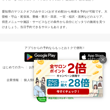
愛知県の
マツエクオフのみ
サロン(おすすめ順)から検索＆予約が可能です。大
曽根・守山・尾張旭、豊橋・豊川・田原、一宮・稲沢・清洲などのエリア、
得意メニューや施設・サービスなどの条件から自分にピッタリの施術を見つ
けましょう。当日予約できるサロンもあります。
アプリからの予約ならもっとおトクで便利！
はじめての方へ
お問い合わせ
ヘルプ
リリース情報
利用規約
掲載ご希望のサロン様
企業情報
個人情報保護方針
楽天のサービス一覧
アプリ一覧
© Rakuten Group, Inc.