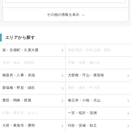
その他の情報を表示
エリアから探す
栄・矢場町・久屋大通
名駅周辺・中村公園・西区
大須・金山・熱田区
千種・名東・藤が丘
御器所・八事・赤池
大曽根・守山・尾張旭
新瑞橋・野並・緑区
南区・港区・中川区
豊田・岡崎・西尾
春日井・小牧・犬山
日進・長久手・みよし
一宮・稲沢・清洲
大府・東海市・豊明
刈谷・安城・知立