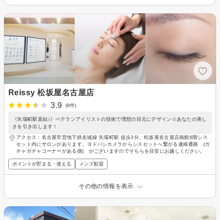
Reissy 松坂屋名古屋店
3.9
(9件)
《矢場町駅直結♪》ベテランアイリストの技術で理想の目元にデザイン☆あなたの美し
さを引き出します！
アクセス：名古屋市営地下鉄名城線 矢場町駅 徒歩3分、松坂屋名古屋店南館6階シス
セット内にサロンがあります。ヨドバシカメラからシスセットへ繋がる連絡通路 (ガ
チャガチャコーナーがある側) がございますのでそちらを目安にお越しください。
ポイントが貯まる・使える
メンズ歓迎
その他の情報を表示