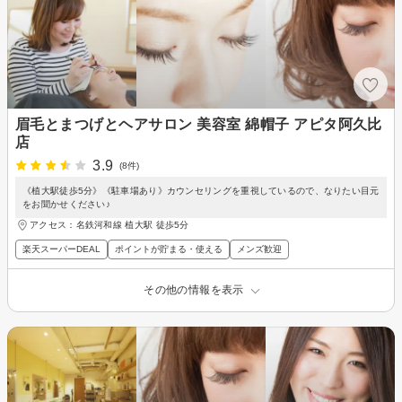
眉毛とまつげとヘアサロン 美容室 綿帽子 アピタ阿久比
店
3.9
(8件)
《植大駅徒歩5分》《駐車場あり》カウンセリングを重視しているので、なりたい目元
をお聞かせください♪
アクセス：名鉄河和線 植大駅 徒歩5分
楽天スーパーDEAL
ポイントが貯まる・使える
メンズ歓迎
その他の情報を表示