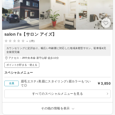
salon I's【サロン アイズ】
-
(-件)
カウンセリングに定評あり。幅広い年齢層に対応した地域未着型サロン。駐車場&完
全個室完備
アクセス：JR中央本線 新守山駅 徒歩10分
ポイントが貯まる・使える
スペシャルメニュー
眉毛エステ♪美眉にスタイリング♪眉カラーもつい
￥3,850
全員
て◎
すべてのスペシャルメニューを見る
その他の情報を表示