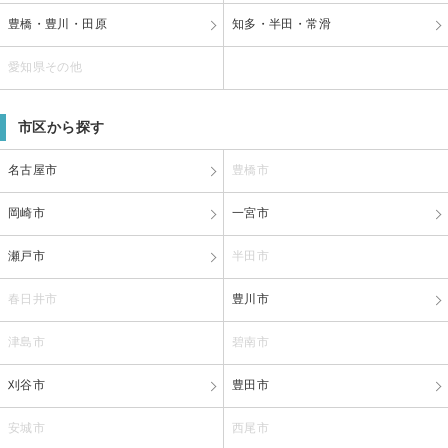
豊橋・豊川・田原
知多・半田・常滑
愛知県その他
市区から探す
名古屋市
豊橋市
岡崎市
一宮市
瀬戸市
半田市
春日井市
豊川市
津島市
碧南市
刈谷市
豊田市
安城市
西尾市