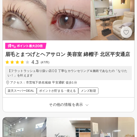
眉毛とまつげとヘアサロン 美容室 綿帽子 北区平安通店
4.3
(47件)
【フラットラッシュ取り扱い店◎】丁寧なカウンセリング＆施術であなたの「なりた
い！」を叶えます
アクセス：市営地下鉄名城線 平安通駅 徒歩1分
楽天スーパーDEAL
ポイントが貯まる・使える
メンズ歓迎
その他の情報を表示