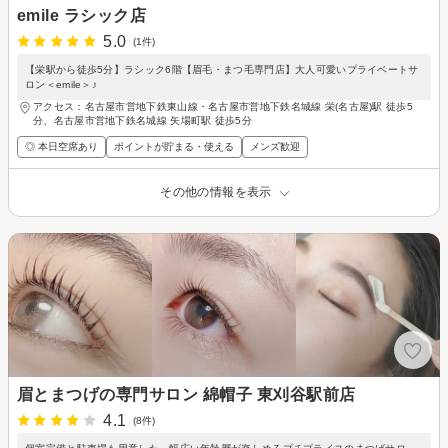
emile ラシック店
5.0
(1件)
【栄駅から徒歩5分】ラシック6階【眉毛・まつ毛専門店】大人可愛いプライベートサ
ロン＜emile＞♪
アクセス：名古屋市営地下鉄東山線・名古屋市営地下鉄名城線 栄(名古屋)駅 徒歩5
分、名古屋市営地下鉄名城線 矢場町駅 徒歩5分
◎ 本日空席あり
ポイントが貯まる・使える
メンズ歓迎
その他の情報を表示
眉とまつげの専門サロン 綿帽子 東刈谷駅前店
4.1
(8件)