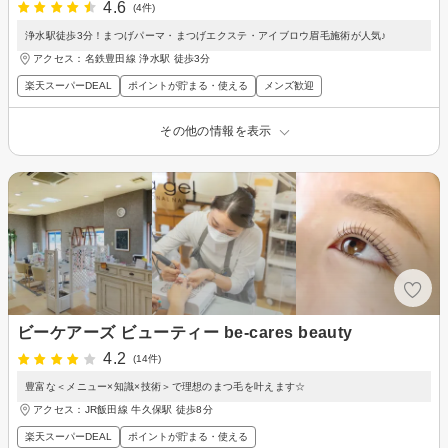
4.6
(4件)
浄水駅徒歩3分！まつげパーマ・まつげエクステ・アイブロウ眉毛施術が人気♪
アクセス：名鉄豊田線 浄水駅 徒歩3分
楽天スーパーDEAL
ポイントが貯まる・使える
メンズ歓迎
その他の情報を表示
ビーケアーズ ビューティー be-cares beauty
4.2
(14件)
豊富な＜メニュー×知識×技術＞で理想のまつ毛を叶えます☆
アクセス：JR飯田線 牛久保駅 徒歩8分
楽天スーパーDEAL
ポイントが貯まる・使える