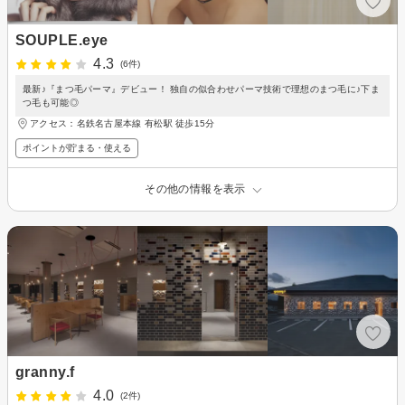
SOUPLE.eye
4.3
(6件)
最新♪『まつ毛パーマ』デビュー！ 独自の似合わせパーマ技術で理想のまつ毛に♪下ま
つ毛も可能◎
アクセス：名鉄名古屋本線 有松駅 徒歩15分
ポイントが貯まる・使える
その他の情報を表示
granny.f
4.0
(2件)