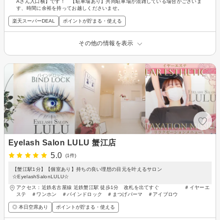
Aさん入口横】です！ 【駐車場あり】共同駐車場が混雑している場合がございま
す、時間に余裕を持ってお越しくださいませ。
楽天スーパーDEAL
ポイントが貯まる・使える
その他の情報を表示
Eyelash Salon LULU 蟹江店
5.0
(1件)
【蟹江駅1分】【個室あり】持ちの良い理想の目元を叶えるサロン
☆EyelashSalonLULU☆
アクセス：近鉄名古屋線 近鉄蟹江駅 徒歩1分 改札を出てすぐ ＃イヤーエ
ステ ＃ワンホン ＃バインドロック ＃まつげパーマ ＃アイブロウ
◎ 本日空席あり
ポイントが貯まる・使える