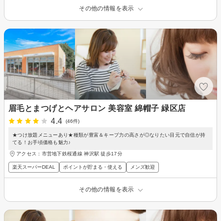
その他の情報を表示
眉毛とまつげとヘアサロン 美容室 綿帽子 緑区店
4.4
(46件)
★つけ放題メニューあり★種類が豊富＆キープ力の高さが◎なりたい目元で自信が持
てる！お手頃価格も魅力♪
アクセス：市営地下鉄桜通線 神沢駅 徒歩17分
楽天スーパーDEAL
ポイントが貯まる・使える
メンズ歓迎
その他の情報を表示