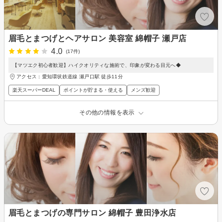
眉毛とまつげとヘアサロン 美容室 綿帽子 瀬戸店
4.0
(17件)
【マツエク初心者歓迎】ハイクオリティな施術で、印象が変わる目元へ◆
アクセス：愛知環状鉄道線 瀬戸口駅 徒歩11分
楽天スーパーDEAL
ポイントが貯まる・使える
メンズ歓迎
その他の情報を表示
眉毛とまつげの専門サロン 綿帽子 豊田浄水店