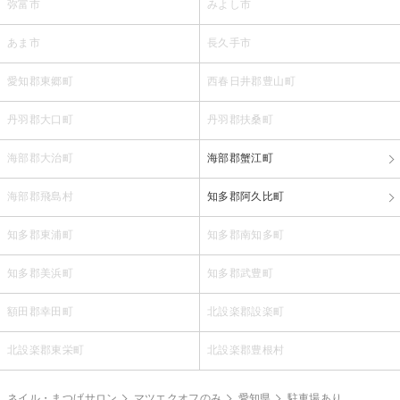
弥富市
みよし市
あま市
長久手市
愛知郡東郷町
西春日井郡豊山町
丹羽郡大口町
丹羽郡扶桑町
海部郡大治町
海部郡蟹江町
海部郡飛島村
知多郡阿久比町
知多郡東浦町
知多郡南知多町
知多郡美浜町
知多郡武豊町
額田郡幸田町
北設楽郡設楽町
北設楽郡東栄町
北設楽郡豊根村
ネイル・まつげサロン
マツエクオフのみ
愛知県
駐車場あり