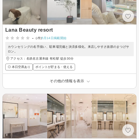
Lana Beauty resort
-
(-件)
5月14日掲載開始
カウンセリングの名手揃い、駐車場完備と決済多様化。来店しやすさ抜群のまつげサ
ロン。
アクセス：名鉄名古屋本線 有松駅 徒歩30分
◎ 本日空席あり
ポイントが貯まる・使える
その他の情報を表示