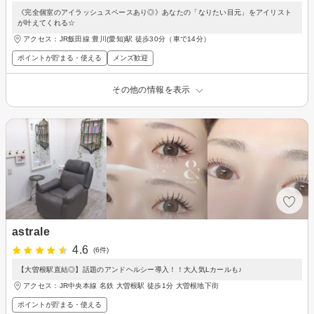
《完全個室のアイラッシュスペースあり◎》あなたの「なりたい目元」をアイリスト
が叶えてくれる☆
アクセス：JR飯田線 豊川(愛知)駅 徒歩30分（車で14分）
ポイントが貯まる・使える
メンズ歓迎
その他の情報を表示
astrale
4.6
(6件)
【大曽根駅直結◎】話題のアンドヘルシー導入！！大人気Lカールも♪
アクセス：JR中央本線 名鉄 大曽根駅 徒歩1分 大曽根地下街
ポイントが貯まる・使える