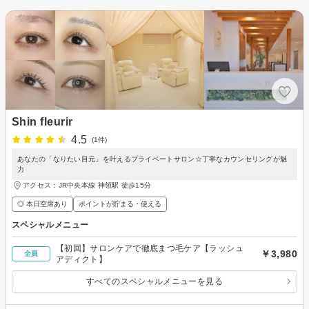
Shin fleurir
4.5
(1件)
あなたの「なりたい目元」を叶えるプライベートサロン☆丁寧なカウンセリングが魅
力
アクセス：JR中央本線 神領駅 徒歩15分
◎ 本日空席あり
ポイントが貯まる・使える
スペシャルメニュー
【初回】サロンケアで徹底まつ毛ケア【ラッシュ
￥3,980
全員
アディクト】
すべてのスペシャルメニューを見る