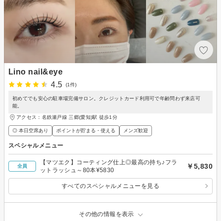
Lino nail&eye
4.5
(1件)
初めてでも安心の駐車場完備サロン。クレジットカード利用可で年齢問わず来店可
能。
アクセス：名鉄瀬戸線 三郷(愛知)駅 徒歩1分
◎ 本日空席あり
ポイントが貯まる・使える
メンズ歓迎
スペシャルメニュー
【マツエク】コーティング仕上◎最高の持ち♪フラ
￥5,830
全員
ットラッシュ～80本¥5830
すべてのスペシャルメニューを見る
その他の情報を表示