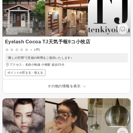
Eyelash Cocoa TJ天気予報9コ小牧店
-
(-件)
”癒しの空間”で至福の時間をご提供いたします♪
アクセス：名鉄小牧線 小牧駅 徒歩25分
ポイントが貯まる・使える
その他の情報を表示