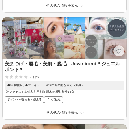
その他の情報を表示
美まつげ・眉毛・美肌・脱毛 Jewelbond＊ジュエル
ボンド＊
-
(-件)
◆駐車場あり◆プライベート空間で魅力的な目元へ変身♪
アクセス：名鉄名古屋本線 新木曽川駅 徒歩16分
ポイントが貯まる・使える
メンズ歓迎
その他の情報を表示