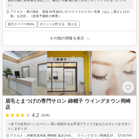
個室完備と駐車場も用意した、幅広い年齢層が楽しめるプチプライスのまつげサロ
ン。
アクセス：車の場合、国道48号線沿いのマクドナルドの一本東（はんこ屋さん21の
角）を左折。（佐鳴予備校の東裏）
楽天スーパーDEAL
ポイントが貯まる・使える
その他の情報を表示
眉毛とまつげの専門サロン 綿帽子 ウイングタウン岡崎
店
4.2
(20件)
＜全ての女性がハッピーに♪＞高い技術力＆お手頃プライスであなたのキレイをサポー
トします☆彡
アクセス：JR東海道本線 岡崎駅 徒歩24分。、ウイングタウン岡崎店1F。【TSUTAY