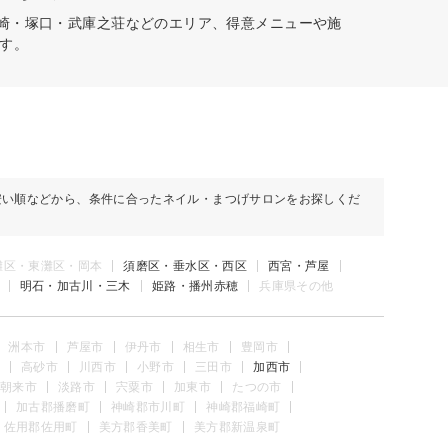
尼崎・塚口・武庫之荘などのエリア、得意メニューや施
す。
安い順などから、条件に合ったネイル・まつげサロンをお探しくだ
灘区・東灘区・岡本
須磨区・垂水区・西区
西宮・芦屋
明石・加古川・三木
姫路・播州赤穂
兵庫県その他
洲本市
芦屋市
伊丹市
相生市
豊岡市
高砂市
川西市
小野市
三田市
加西市
朝来市
淡路市
宍粟市
加東市
たつの市
加古郡播磨町
神崎郡市川町
神崎郡福崎町
佐用郡佐用町
美方郡香美町
美方郡新温泉町