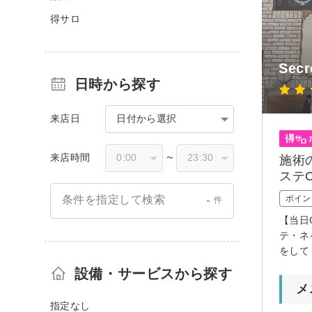
得サロ
Secr
日時から探す
来店日
日付から選択
来店時間
施術
〜
ステ
-
ポイン
条件を指定して検索
件
【当日
テ・ネ
をして
設備・サービスから探す
メ
指定なし