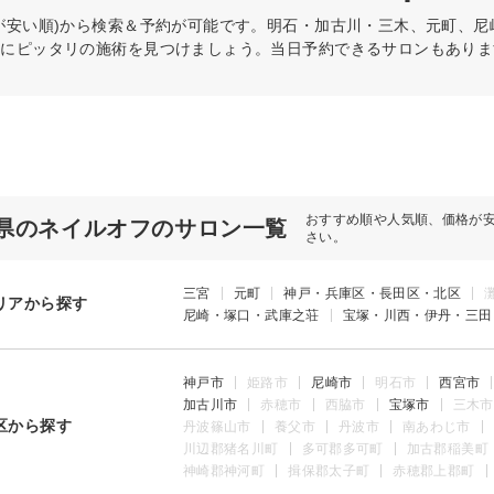
が安い順)から検索＆予約が可能です。明石・加古川・三木、元町、
分にピッタリの施術を見つけましょう。当日予約できるサロンもありま
おすすめ順や人気順、価格が
県のネイルオフのサロン一覧
さい。
三宮
元町
神戸・兵庫区・長田区・北区
リアから探す
尼崎・塚口・武庫之荘
宝塚・川西・伊丹・三田
神戸市
姫路市
尼崎市
明石市
西宮市
加古川市
赤穂市
西脇市
宝塚市
三木市
区から探す
丹波篠山市
養父市
丹波市
南あわじ市
川辺郡猪名川町
多可郡多可町
加古郡稲美町
神崎郡神河町
揖保郡太子町
赤穂郡上郡町