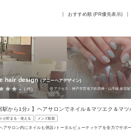
おすすめ順 (PR優先表示)
e hair design
(アニーヘアデザイン)
-
(-件)
アクセス：神戸市営地下鉄西神・山手線 板宿駅 
宿駅から1分♪ 】ヘアサロンでネイル＆マツエク＆マツ
トが貯まる・使える
メンズ歓迎
ヘアサロン内にネイルも併設♪トータルビューティケアを全力でサポートしてくれ