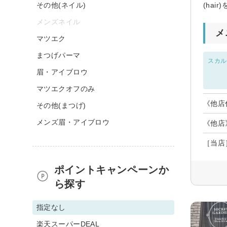
その他(ネイル)
(ha
メンズネイル
メ
マツエク
まつげパーマ
スカル
眉・アイブロウ
マツエクオフのみ
《他店
その他(まつげ)
メンズ眉・アイブロウ
《他店
［当店
ポイントキャンペーンか
ら探す
指定なし
楽天スーパーDEAL