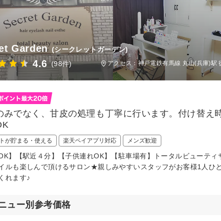
et Garden
(シークレットガーデン)
4.6
(98件)
アクセス：神戸電鉄有馬線 丸山(兵庫)駅 
のみでなく、甘皮の処理も丁寧に行います。付け替え
OK
トが貯まる・使える
楽天ペイアプリ対応
メンズ歓迎
OK】【駅近４分】【子供連れOK】【駐車場有】トータルビューティサロン
イルも楽しんで頂けるサロン★親しみやすいスタッフがお客様1人ひ
くれます♪
ニュー別参考価格