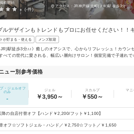
日掲載開始
アクセス：JR神戸線 元町(ＪＲ)駅 徒歩3分
-
(-件)
プルデザインもトレンドもプロにお任せください！！キ
トが貯まる・使える
メンズ歓迎
(JR)駅徒歩3分♪♪》癒しのオアシスで、心からリフレッシュ！カウ
すべての世代に愛される、幅広い層向けサロン！個室完備で子連れで
ニュー別参考価格
プ・ジェルオフ
ジェル
スカルプ
マニ
のみ
￥3,950～
￥550～
-
以降の自店付替オフ【ハンド￥2,200/フット￥1,100】
替オフ☆ソフトジェル・ハンド／￥2,750☆フット／￥1,650