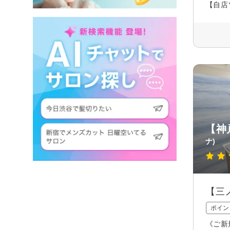
【自店
【神戸
ナ)
【三
ポイン
《ご新