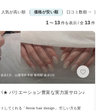
人気が高い順
価格が安い順
口コミ数順
1
13
13
〜
件を表示 / 全
件
徒歩1分、山陽電鉄本線 板宿駅 徒歩1分
パ★ バリエーション豊富な実力派サロン♪
る「Annie hair design」 忙しい方も髪