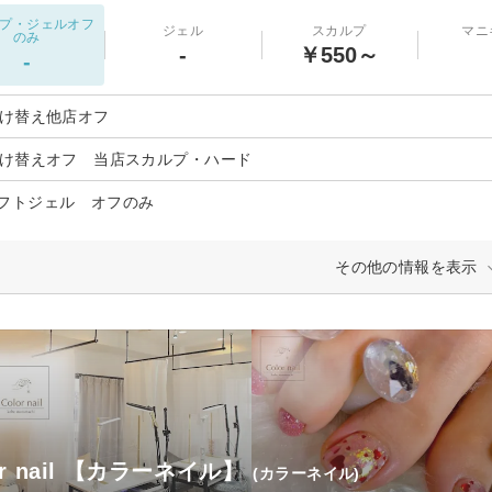
プ・ジェルオフ
ジェル
スカルプ
マニ
のみ
-
￥550～
-
付け替え他店オフ
付け替えオフ 当店スカルプ・ハード
フトジェル オフのみ
その他の情報を表示
or nail 【カラーネイル】
(カラーネイル)