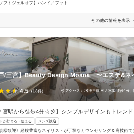
ソフトジェルオフ】ハンド／フット
その他の情報を表示
/三宮】Beauty Design Moana 〜エステ
4.5
(18件)
アクセス：JR神戸線 三ノ宮駅 徒歩4分、
ノ宮駅から徒歩4分☆彡】シンプルデザインもトレン
トが貯まる・使える
メンズ歓迎
規様歓迎》経験豊富なネイリストが丁寧なカウンセリング＆高技術で