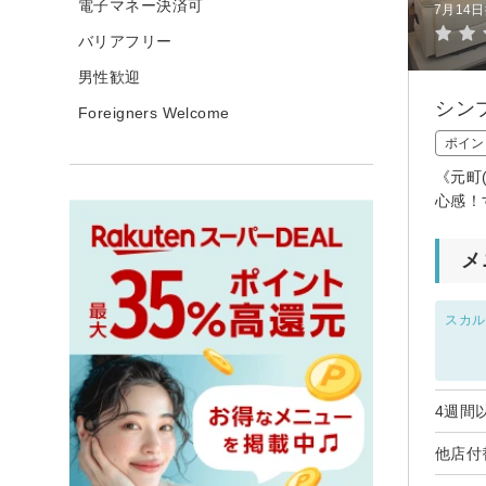
電子マネー決済可
7月14
バリアフリー
男性歓迎
シン
Foreigners Welcome
ポイン
《元町
心感！
メ
スカル
4週間
他店付