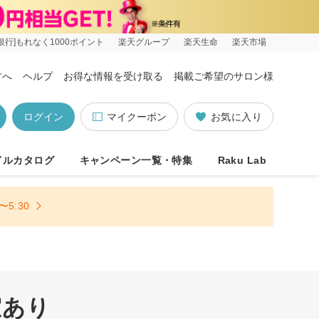
銀行]もれなく1000ポイント
楽天グループ
楽天生命
楽天市場
方へ
ヘルプ
お得な情報を受け取る
掲載ご希望のサロン様
ログイン
マイクーポン
お気に入り
イルカタログ
キャンペーン一覧・特集
Raku Lab
5:30
室あり