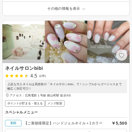
その他の情報を表示
ネイルサロンbibi
4.5
(1件)
上品な大人ネイルは高技術の「ネイルサロンbibi」で！シンプルからゴージャスまで
幅広く対応可◎！
アクセス：広島電鉄１号線 銀山町駅 徒歩3分
ポイントが貯まる・使える
メンズ歓迎
スペシャルメニュー
￥5,500
【ご新規様限定】ハンドジェルネイル＋1カラー
初回