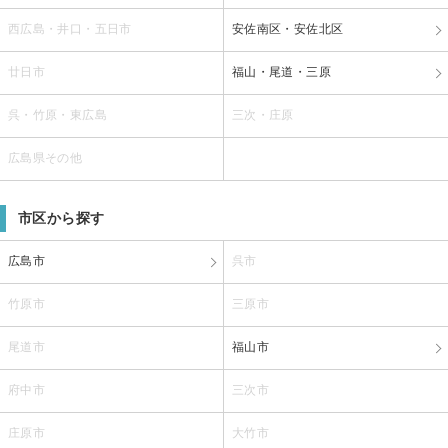
西広島・井口・五日市
安佐南区・安佐北区
廿日市
福山・尾道・三原
呉・竹原・東広島
三次・庄原
広島県その他
市区から探す
広島市
呉市
竹原市
三原市
尾道市
福山市
府中市
三次市
庄原市
大竹市