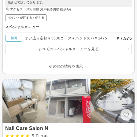
底させて頂いております。
アクセス：JR可部線 河戸帆待川駅 徒歩9分
ポイントが貯まる・使える
スペシャルメニュー
￥7,975
オフ込☆定額￥5500コース＋ハンドスパ￥2475
初回
すべてのスペシャルメニューを見る
その他の情報を表示
Nail Care Salon N
5.0
(1件)