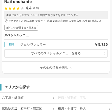
Nail enchante
4.4
(6件)
優雅に過ごせるプライベート空間で輝く指先をデザイニング☆
アクセス：JR西広島駅 徒歩7分、広電２系統宮島線 広電西広島(己斐)駅 徒歩7分
ポイントが貯まる・使える
スペシャルメニュー
￥5,720
ジェル ワンカラー
初回
すべてのスペシャルメニューを見る
その他の情報を表示
エリアから探す
八丁堀・紙屋町
段原・皆実町・宇品
広島駅周辺・府中町・安芸区
横川・十日市・舟入