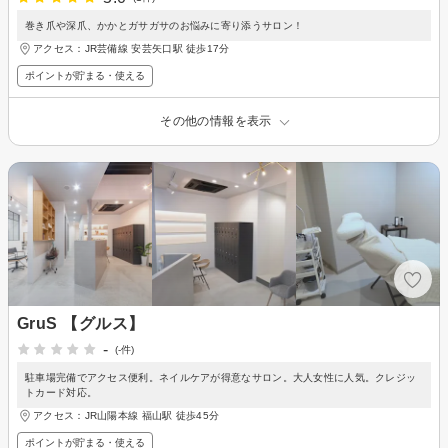
巻き爪や深爪、かかとガサガサのお悩みに寄り添うサロン！
アクセス：JR芸備線 安芸矢口駅 徒歩17分
ポイントが貯まる・使える
その他の情報を表示
GruS 【グルス】
-
(-件)
駐車場完備でアクセス便利。ネイルケアが得意なサロン。大人女性に人気。クレジッ
トカード対応。
アクセス：JR山陽本線 福山駅 徒歩45分
ポイントが貯まる・使える