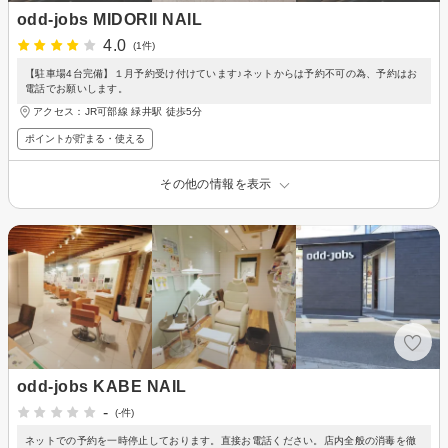
odd-jobs MIDORII NAIL
4.0
(1件)
【駐車場4台完備】１月予約受け付けています♪ネットからは予約不可の為、予約はお
電話でお願いします。
アクセス：JR可部線 緑井駅 徒歩5分
ポイントが貯まる・使える
その他の情報を表示
odd-jobs KABE NAIL
-
(-件)
ネットでの予約を一時停止しております。直接お電話ください。店内全般の消毒を徹