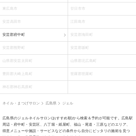
東広島市
廿日市市
安芸高田市
江田島市
安芸郡府中町
安芸郡海田町
安芸郡熊野町
安芸郡坂町
山県郡安芸太田町
山県郡北広島町
豊田郡大崎上島町
世羅郡世羅町
神石郡神石高原町
ネイル・まつげサロン
広島県
ジェル
広島県の
ジェルネイル
サロン(おすすめ順)から検索＆予約が可能です。広島駅
周辺・府中町・安芸区、八丁堀・紙屋町、福山・尾道・三原などのエリア、
得意メニューや施設・サービスなどの条件から自分にピッタリの施術を見つ