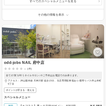
すべてのスペシャルメニューを見る
その他の情報を表示
odd-jobs NAIL 府中店
-
(-件)
全ての“美”が叶うネイルサロン♪※ご予約はお電話でのみ承ります。
アクセス：JR山陽本線 天神川駅 徒歩15分、当店専用駐車場あり/最寄りバス停は本町
5丁目
ポイントが貯まる・使える
スペシャルメニュー
￥6,050
【オフ込み】選べる定額デザイン 6050円
初回