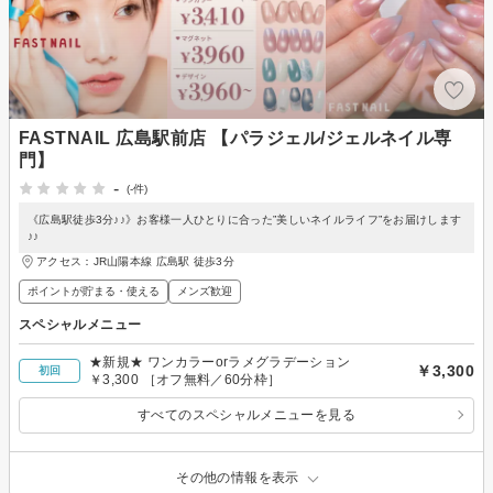
FASTNAIL 広島駅前店 【パラジェル/ジェルネイル専
門】
-
(-件)
《広島駅徒歩3分♪♪》お客様一人ひとりに合った”美しいネイルライフ”をお届けします
♪♪
アクセス：JR山陽本線 広島駅 徒歩3分
ポイントが貯まる・使える
メンズ歓迎
スペシャルメニュー
★新規★ ワンカラーorラメグラデーション
￥3,300
初回
￥3,300 ［オフ無料／60分枠］
すべてのスペシャルメニューを見る
その他の情報を表示