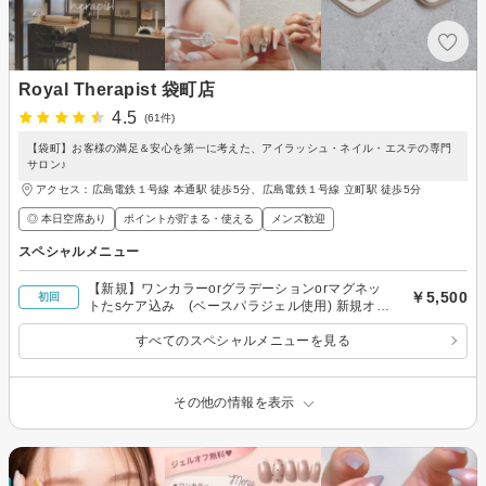
Royal Therapist 袋町店
4.5
(61件)
【袋町】お客様の満足＆安心を第一に考えた、アイラッシュ・ネイル・エステの専門
サロン♪
アクセス：広島電鉄１号線 本通駅 徒歩5分、広島電鉄１号線 立町駅 徒歩5分
◎ 本日空席あり
ポイントが貯まる・使える
メンズ歓迎
スペシャルメニュー
【新規】ワンカラーorグラデーションorマグネッ
￥5,500
初回
トたsケア込み (ベースパラジェル使用) 新規オフ
無
すべてのスペシャルメニューを見る
その他の情報を表示