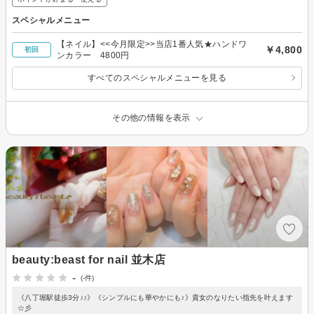
スペシャルメニュー
【ネイル】<<今月限定>>当店1番人気★ハンドワ
￥4,800
初回
ンカラー 4800円
すべてのスペシャルメニューを見る
その他の情報を表示
beauty:beast for nail 並木店
-
(-件)
《八丁堀駅徒歩3分♪♪》《シンプルにも華やかにも♪》貴女のなりたい指先を叶えます
☆彡