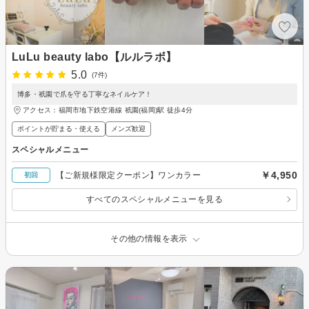
LuLu beauty labo【ルルラボ】
5.0
(7件)
博多・祇園で爪を守る丁寧なネイルケア！
アクセス：福岡市地下鉄空港線 祇園(福岡)駅 徒歩4分
ポイントが貯まる・使える
メンズ歓迎
スペシャルメニュー
￥4,950
【ご新規様限定クーポン】ワンカラー
初回
すべてのスペシャルメニューを見る
その他の情報を表示