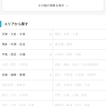
その他の情報を表示
エリアから探す
天神・大名・今泉
警固・赤坂・大濠
博多・中洲・住吉
渡辺通・薬院
平尾・高宮・大橋
六本松・別府・桜坂
七隈・野芥・次郎丸
西新・藤崎・姪浜・九大学研都市
吉塚・箱崎・香椎
春日・大野城・太宰府・筑紫野
筑前前原・糸島市
小郡・久留米・筑後・八女
柳川・大川・大牟田
門司・小倉・八幡・折尾
新宮・古賀・福津・宗像
糟屋郡・飯塚・田川・嘉麻