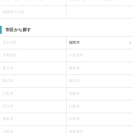
福岡県その他
市区から探す
北九州市
福岡市
大牟田市
久留米市
直方市
飯塚市
田川市
柳川市
八女市
筑後市
大川市
行橋市
豊前市
中間市
小郡市
筑紫野市