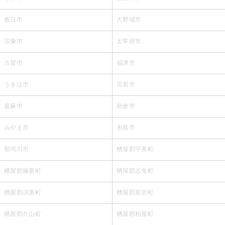
春日市
大野城市
宗像市
太宰府市
古賀市
福津市
うきは市
宮若市
嘉麻市
朝倉市
みやま市
糸島市
那珂川市
糟屋郡宇美町
糟屋郡篠栗町
糟屋郡志免町
糟屋郡須惠町
糟屋郡新宮町
糟屋郡久山町
糟屋郡粕屋町