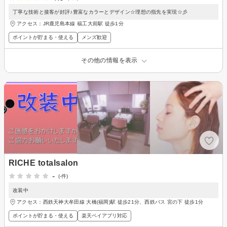
丁寧な技術と接客が好評♪豊富なカラーとデザイン☆理想の指先を実現☆彡
アクセス：JR鹿児島本線 福工大前駅 徒歩1分
ポイントが貯まる・使える
メンズ歓迎
その他の情報を表示
RICHE totalsalon
-
(-件)
改装中
アクセス：西鉄天神大牟田線 大橋(福岡)駅 徒歩21分、西鉄バス 宮の下 徒歩1分
ポイントが貯まる・使える
楽天ペイアプリ対応