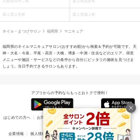
京都郡みやこ町
築上郡吉富町
築上郡上毛町
築上郡築上町
ネイル・まつげサロン
福岡県
マニキュア
福岡県の
ネイルマニキュア
サロン(おすすめ順)から検索＆予約が可能です。天
神・大名・今泉、平尾・高宮・大橋、博多・中洲・住吉などのエリア、得意
メニューや施設・サービスなどの条件から自分にピッタリの施術を見つけま
しょう。当日予約できるサロンもあります。
アプリからの予約ならもっとおトクで便利！
はじめての方へ
お問い合わせ
ヘルプ
リリース情報
利用規約
掲載ご希望のサロン様
企業情報
個人情報保護方針
楽天のサービス一覧
アプリ一覧