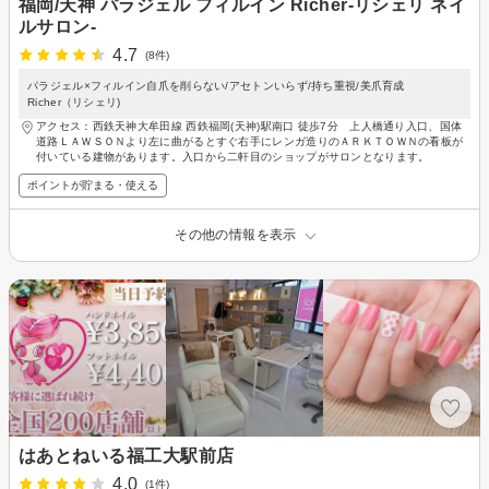
福岡/天神 パラジェル フィルイン Richer-リシェリ ネイ
ルサロン-
4.7
(8件)
パラジェル×フィルイン自爪を削らない/アセトンいらず/持ち重視/美爪育成
Richer（リシェリ)
アクセス：西鉄天神大牟田線 西鉄福岡(天神)駅南口 徒歩7分 上人橋通り入口、国体
道路ＬＡＷＳＯＮより左に曲がるとすぐ右手にレンガ造りのＡＲＫＴＯＷＮの看板が
付いている建物があります。入口から二軒目のショップがサロンとなります。
ポイントが貯まる・使える
その他の情報を表示
はあとねいる福工大駅前店
4.0
(1件)